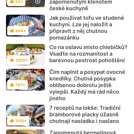
zapomenutým klenotem
53×
Hodnocení
české kuchyně
Jak používat tofu ve studené
kuchyni. Lze jej naložit a
připravit z něj chutnou
494×
Hodnocení
pomazánku
Co na oslavu místo chlebíčků?
Vsaďte na rozmanitost a
barevnou pestrost pohoštění
2205×
Hodnocení
Čím naplnit a posypat ovocné
knedlíky. Chutná posypka
oblíbenou dobrotu ještě
797×
Hodnocení
vylepší. Každý má rád něco
jiného
7 receptů na lokše: Tradiční
bramborové placky úžasně
chutnají nasladko i naslano
1105×
Hodnocení
Zapomenutá hermelínová