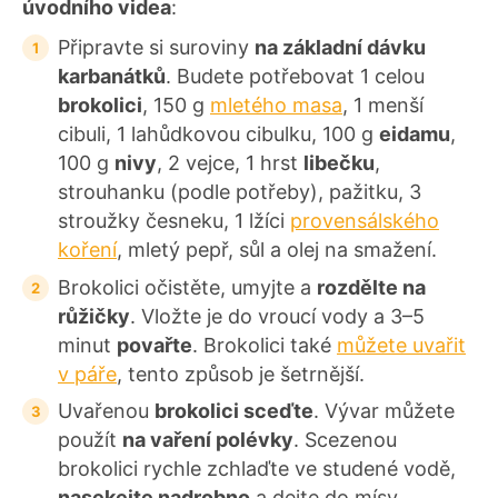
úvodního videa
:
Připravte si suroviny
na základní dávku
karbanátků
. Budete potřebovat 1 celou
brokolici
, 150 g
mletého masa
, 1 menší
cibuli, 1 lahůdkovou cibulku, 100 g
eidamu
,
100 g
nivy
, 2 vejce, 1 hrst
libečku
,
strouhanku (podle potřeby), pažitku, 3
stroužky česneku, 1 lžíci
provensálského
koření
, mletý pepř, sůl a olej na smažení.
Brokolici očistěte, umyjte a
rozdělte na
růžičky
. Vložte je do vroucí vody a 3–5
minut
povařte
. Brokolici také
můžete uvařit
v páře
, tento způsob je šetrnější.
Uvařenou
brokolici sceďte
. Vývar můžete
použít
na vaření polévky
. Scezenou
brokolici rychle zchlaďte ve studené vodě,
nasekejte nadrobno
a dejte do mísy.