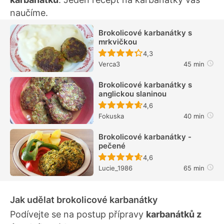
naučíme.
Brokolicové karbanátky s
mrkvičkou
Recept ještě nebyl hodn
4,3
Verca3
45 min
Brokolicové karbanátky s
anglickou slaninou
Recept ještě nebyl hodn
4,6
Fokuska
40 min
Brokolicové karbanátky -
pečené
Recept ještě nebyl hodn
4,6
Lucie_1986
65 min
Jak udělat brokolicové karbanátky
Podívejte se na postup přípravy
karbanátků z