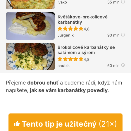
ivako
35 min
Květákovo-brokolicové
karbanátky
Recept ještě nebyl hodn
4,8
Jurgen.k
90 min
Brokolicové karbanátky se
salámem a sýrem
Recept ještě nebyl hodn
4,8
anubis
60 min
Přejeme
dobrou chuť
a budeme rádi, když nám
napíšete,
jak se vám karbanátky povedly
.
Tento tip je užitečný
(21×)