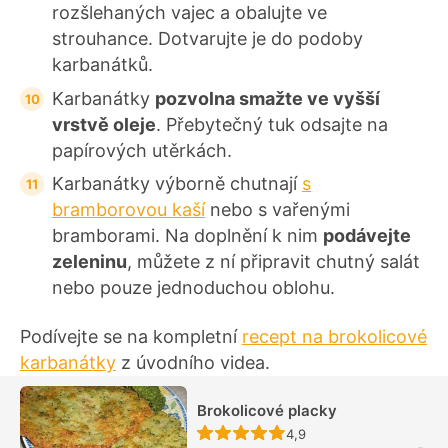
rozšlehaných vajec a obalujte ve
strouhance. Dotvarujte je do podoby
karbanátků.
Karbanátky
pozvolna smažte ve vyšší
vrstvě oleje
. Přebytečný tuk odsajte na
papírových utěrkách.
Karbanátky výborně chutnají
s
bramborovou kaší
nebo s vařenými
bramborami. Na doplnění k nim
podávejte
zeleninu
, můžete z ní připravit chutný salát
nebo pouze jednoduchou oblohu.
Podívejte se na kompletní
recept na brokolicové
karbanátky
z úvodního videa.
Brokolicové placky
Recept ještě nebyl hodn
4,9