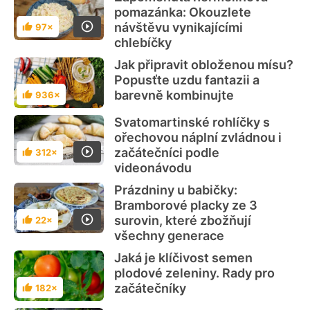
pomazánka: Okouzlete
návštěvu vynikajícími
97×
Hodnocení
chlebíčky
Jak připravit obloženou mísu?
Popusťte uzdu fantazii a
barevně kombinujte
936×
Hodnocení
Svatomartinské rohlíčky s
ořechovou náplní zvládnou i
začátečníci podle
312×
Hodnocení
videonávodu
Prázdniny u babičky:
Bramborové placky ze 3
surovin, které zbožňují
22×
Hodnocení
všechny generace
Jaká je klíčivost semen
plodové zeleniny. Rady pro
začátečníky
182×
Hodnocení