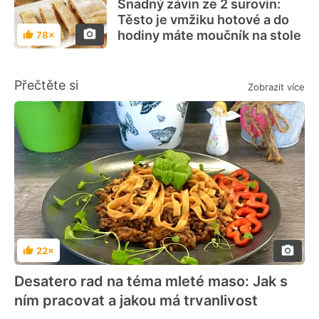
Snadný závin ze 2 surovin:
Těsto je vmžiku hotové a do
hodiny máte moučník na stole
78×
Hodnocení
Přečtěte si
Zobrazit více
22×
Hodnocení
Desatero rad na téma mleté maso: Jak s
ním pracovat a jakou má trvanlivost