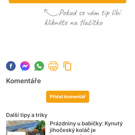
Komentáře
Přidat komentář
Další tipy a triky
Prázdniny u babičky: Kynutý
jihočeský koláč je