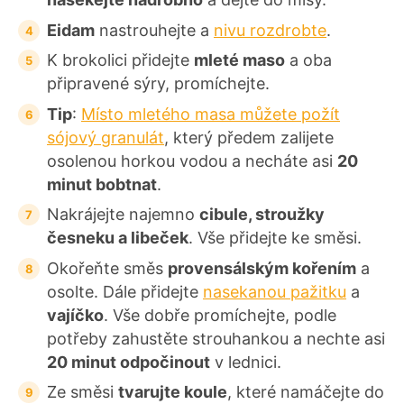
Eidam
nastrouhejte a
nivu rozdrobte
.
K brokolici přidejte
mleté maso
a oba
připravené sýry, promíchejte.
Tip
:
Místo mletého masa můžete požít
sójový granulát
, který předem zalijete
osolenou horkou vodou a necháte asi
20
minut bobtnat
.
Nakrájejte najemno
cibule, stroužky
česneku a libeček
. Vše přidejte ke směsi.
Okořeňte směs
provensálským kořením
a
osolte. Dále přidejte
nasekanou pažitku
a
vajíčko
. Vše dobře promíchejte, podle
potřeby zahustěte strouhankou a nechte asi
20 minut odpočinout
v lednici.
Ze směsi
tvarujte koule
, které namáčejte do