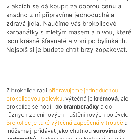
v akcích se dá koupit za dobrou cenu a
snadno z ní připravíme jednoduchá a
zdravá jídla. Naučíme vás brokolicové
karbanátky s mletým masem a nivou, které
jsou krásně šťavnaté a voní po bylinkách.
Nejspíš si je budete chtít brzy zopakovat.
Z brokolice rádi
připravujeme jednoduchou
brokolicovou polévku
, výtečná je
krémová
, ale
brokolice se hodí i
do bramboračky
a do
různých zeleninových i luštěninových polévek.
Brokolice je také výtečná zapečená v troubě
a
můžeme ji přidávat jako chutnou
surovinu do
karbanátků
. Jeden recept na karbanátky vás