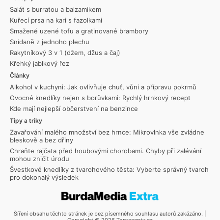
Salát s burratou a balzamikem
Kuřecí prsa na kari s fazolkami
Smažené uzené tofu a gratinované brambory
Snídaně z jednoho plechu
Rakytníkový 3 v 1 (džem, džus a čaj)
Křehký jablkový řez
Články
Alkohol v kuchyni: Jak ovlivňuje chuť, vůni a přípravu pokrmů
Ovocné knedlíky nejen s borůvkami: Rychlý hrnkový recept
Kde mají nejlepší občerstvení na benzince
Tipy a triky
Zavařování malého množství bez hrnce: Mikrovlnka vše zvládne
bleskově a bez dřiny
Chraňte rajčata před houbovými chorobami. Chyby při zalévání
mohou zničit úrodu
Švestkové knedlíky z tvarohového těsta: Vyberte správný tvaroh
pro dokonalý výsledek
Šíření obsahu těchto stránek je bez písemného souhlasu autorů zakázáno. |
Copyright © 2026 Toprecepty.cz