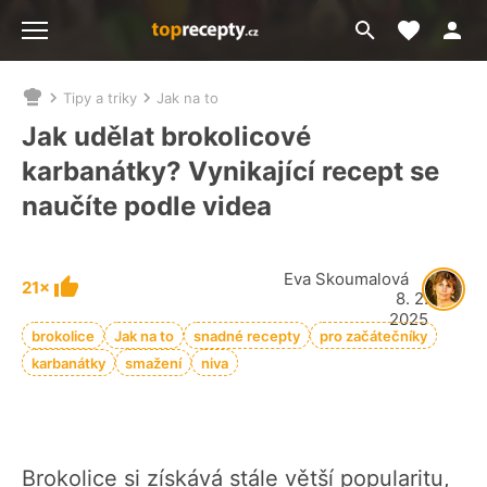
Moje akt
Přejít
Menu
na
vyhledávání
Tipy a triky
Jak na to
Nacházíte
se
Jak udělat brokolicové
zde:
karbanátky? Vynikající recept se
naučíte podle videa
Eva Skoumalová
21×
8. 2.
2025
brokolice
Jak na to
snadné recepty
pro začátečníky
karbanátky
smažení
niva
Brokolice si získává stále větší popularitu,