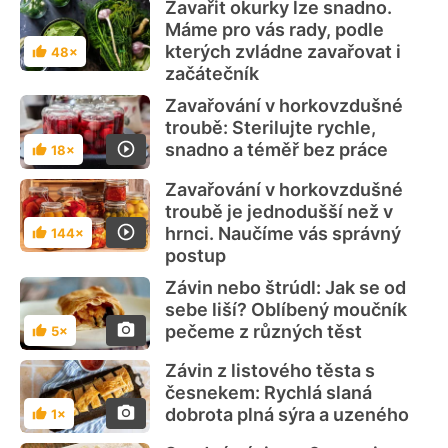
Zavařit okurky lze snadno.
Máme pro vás rady, podle
kterých zvládne zavařovat i
48×
Hodnocení
začátečník
Zavařování v horkovzdušné
troubě: Sterilujte rychle,
snadno a téměř bez práce
18×
Hodnocení
Zavařování v horkovzdušné
troubě je jednodušší než v
hrnci. Naučíme vás správný
144×
Hodnocení
postup
Závin nebo štrúdl: Jak se od
sebe liší? Oblíbený moučník
pečeme z různých těst
5×
Hodnocení
Závin z listového těsta s
česnekem: Rychlá slaná
dobrota plná sýra a uzeného
1×
Hodnocení