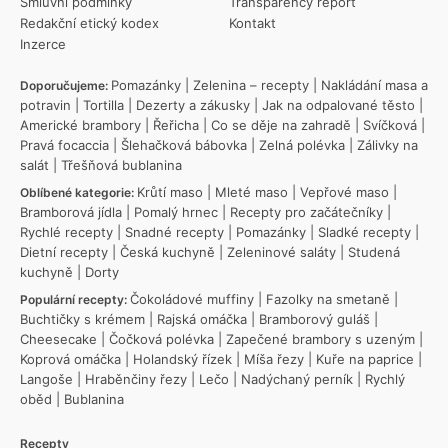
Smluvní podmínky
Transparency report
Redakční etický kodex
Kontakt
Inzerce
Pomazánky
|
Zelenina – recepty
|
Nakládání masa a
Doporučujeme:
potravin
|
Tortilla
|
Dezerty a zákusky
|
Jak na odpalované těsto
|
Americké brambory
|
Řeřicha
|
Co se děje na zahradě
|
Svíčková
|
Pravá focaccia
|
Šlehačková bábovka
|
Zelná polévka
|
Zálivky na
salát
|
Třešňová bublanina
Krůtí maso
|
Mleté maso
|
Vepřové maso
|
Oblíbené kategorie:
Bramborová jídla
|
Pomalý hrnec
|
Recepty pro začátečníky
|
Rychlé recepty
|
Snadné recepty
|
Pomazánky
|
Sladké recepty
|
Dietní recepty
|
Česká kuchyně
|
Zeleninové saláty
|
Studená
kuchyně
|
Dorty
Čokoládové muffiny
|
Fazolky na smetaně
|
Populární recepty:
Buchtičky s krémem
|
Rajská omáčka
|
Bramborový guláš
|
Cheesecake
|
Čočková polévka
|
Zapečené brambory s uzeným
|
Koprová omáčka
|
Holandský řízek
|
Míša řezy
|
Kuře na paprice
|
Langoše
|
Hraběnčiny řezy
|
Lečo
|
Nadýchaný perník
|
Rychlý
oběd
|
Bublanina
Recepty