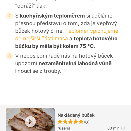
"odráží" tlak.
S
kuchyňským teploměrem
si uděláme
přesnou představu o tom, zda je vepřový
bůček hotový či ne.
Teploměr vpichujeme
do nejširší části masa
a
teplota hotového
bůčku by měla být kolem 75 °C
.
V neposlední řadě nás na hotový bůček
upozorní
nezaměnitelná lahodná vůně
linoucí se z trouby.
Nakládaný bůček
Recept ještě nebyl hodn
4,8
ruzena
60 min