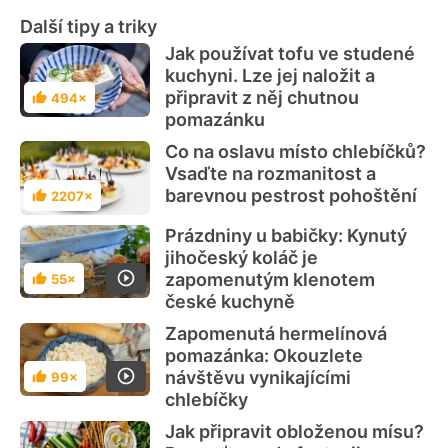
Další tipy a triky
Jak používat tofu ve studené
kuchyni. Lze jej naložit a
připravit z něj chutnou
494×
Hodnocení
pomazánku
Co na oslavu místo chlebíčků?
Vsaďte na rozmanitost a
barevnou pestrost pohoštění
2207×
Hodnocení
Prázdniny u babičky: Kynutý
jihočeský koláč je
zapomenutým klenotem
55×
Hodnocení
české kuchyně
Zapomenutá hermelínová
pomazánka: Okouzlete
návštěvu vynikajícími
99×
Hodnocení
chlebíčky
Jak připravit obloženou mísu?