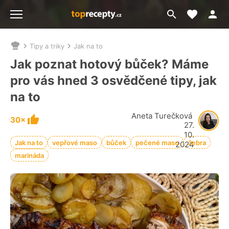
Moje akt
Přejít
Menu
na
vyhledávání
Tipy a triky
Jak na to
Nacházíte
se
Jak poznat hotový bůček? Máme
zde:
pro vás hned 3 osvědčené tipy, jak
na to
Aneta Turečková
30×
27.
10.
Jak na to
vepřové maso
bůček
pečené maso
žebra
2024
marináda