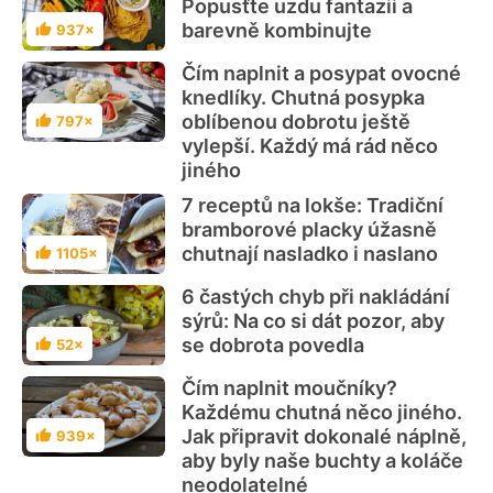
Popusťte uzdu fantazii a
barevně kombinujte
937×
Hodnocení
Čím naplnit a posypat ovocné
knedlíky. Chutná posypka
oblíbenou dobrotu ještě
797×
Hodnocení
vylepší. Každý má rád něco
jiného
7 receptů na lokše: Tradiční
bramborové placky úžasně
chutnají nasladko i naslano
1105×
Hodnocení
6 častých chyb při nakládání
sýrů: Na co si dát pozor, aby
se dobrota povedla
52×
Hodnocení
Čím naplnit moučníky?
Každému chutná něco jiného.
Jak připravit dokonalé náplně,
939×
Hodnocení
aby byly naše buchty a koláče
neodolatelné