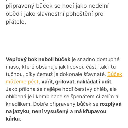
připravený bůček se hodí jako nedělní
oběd i jako slavnostní pohoštění pro
přátele.
Vepřový bok neboli bůček
je snadno dostupné
maso, které obsahuje jak libovou část, tak i tu
tučnou, díky čemuž je dokonale šťavnaté.
Bůček
můžeme péct
,
vařit, grilovat, nakládat i udit
.
Jako příloha se nejlépe hodí čerstvý chléb, ale
oblíbená je i kombinace se špenátem či zelím a
knedlíkem. Dobře připravený bůček se
rozplývá
na jazyku
,
není vysušený
a
má křupavou
kůrku
.