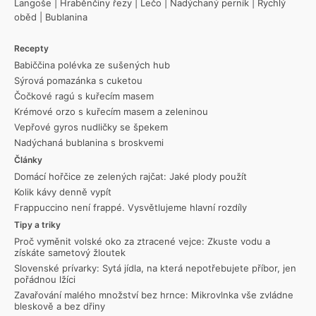
Langoše
|
Hraběnčiny řezy
|
Lečo
|
Nadýchaný perník
|
Rychlý
oběd
|
Bublanina
Recepty
Babiččina polévka ze sušených hub
Sýrová pomazánka s cuketou
Čočkové ragú s kuřecím masem
Krémové orzo s kuřecím masem a zeleninou
Vepřové gyros nudličky se špekem
Nadýchaná bublanina s broskvemi
Články
Domácí hořčice ze zelených rajčat: Jaké plody použít
Kolik kávy denně vypít
Frappuccino není frappé. Vysvětlujeme hlavní rozdíly
Tipy a triky
Proč vyměnit volské oko za ztracené vejce: Zkuste vodu a
získáte sametový žloutek
Slovenské prívarky: Sytá jídla, na která nepotřebujete příbor, jen
pořádnou lžíci
Zavařování malého množství bez hrnce: Mikrovlnka vše zvládne
bleskově a bez dřiny