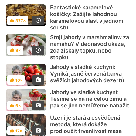
Fantastické karamelové
košíčky: Zažijte lahodnou
karamelovou slast v jednom
377×
Hodnocení
soustu
Stojí jahody v marshmallow za
námahu? Videonávod ukáže,
zda získaly topku, nebo
9×
Hodnocení
stopku
Jahody v sladké kuchyni:
Vyniká jasně červená barva
svěžích jahodových dezertů
10×
Hodnocení
Jahody ve sladké kuchyni:
Těšíme se na ně celou zimu a
pak se jich nemůžeme nabažit
6×
Hodnocení
Uzení je stará a osvědčená
metoda, která dokáže
prodloužit trvanlivost masa
17×
Hodnocení