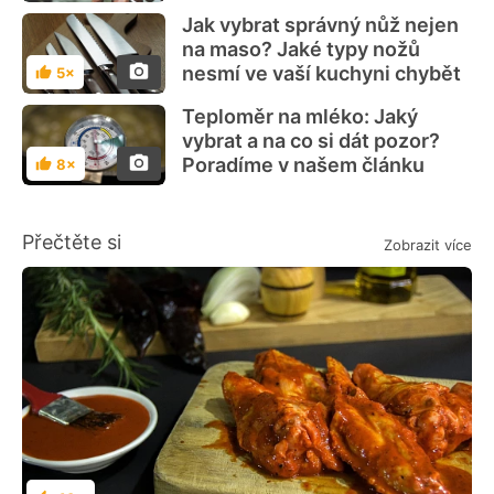
Jak vybrat správný nůž nejen
na maso? Jaké typy nožů
nesmí ve vaší kuchyni chybět
5×
Hodnocení
Teploměr na mléko: Jaký
vybrat a na co si dát pozor?
Poradíme v našem článku
8×
Hodnocení
Přečtěte si
Zobrazit více