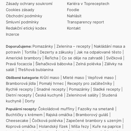
Zásady ochrany soukromí
Kariéra v Topreceptech
Cookies zásady
Foodie
Obchodní podmínky
Nahlásit
Smluvní podmínky
Transparency report
Redakční etický kodex
Kontakt
Inzerce
Pomazánky
|
Zelenina – recepty
|
Nakládání masa a
Doporučujeme:
potravin
|
Tortilla
|
Dezerty a zákusky
|
Jak na odpalované těsto
|
Americké brambory
|
Řeřicha
|
Co se děje na zahradě
|
Svíčková
|
Pravá focaccia
|
Šlehačková bábovka
|
Zelná polévka
|
Zálivky na
salát
|
Třešňová bublanina
Krůtí maso
|
Mleté maso
|
Vepřové maso
|
Oblíbené kategorie:
Bramborová jídla
|
Pomalý hrnec
|
Recepty pro začátečníky
|
Rychlé recepty
|
Snadné recepty
|
Pomazánky
|
Sladké recepty
|
Dietní recepty
|
Česká kuchyně
|
Zeleninové saláty
|
Studená
kuchyně
|
Dorty
Čokoládové muffiny
|
Fazolky na smetaně
|
Populární recepty:
Buchtičky s krémem
|
Rajská omáčka
|
Bramborový guláš
|
Cheesecake
|
Čočková polévka
|
Zapečené brambory s uzeným
|
Koprová omáčka
|
Holandský řízek
|
Míša řezy
|
Kuře na paprice
|