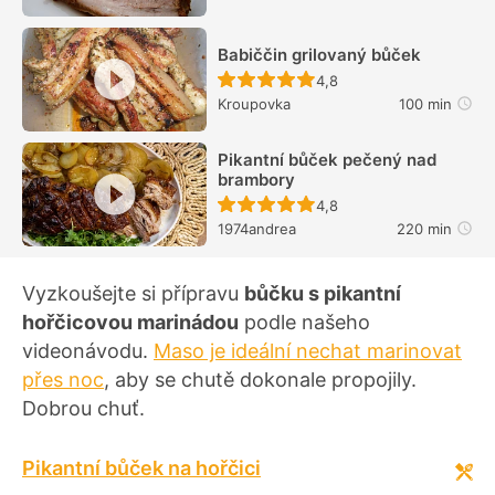
Babiččin grilovaný bůček
Recept ještě nebyl hodn
4,8
Kroupovka
100 min
Pikantní bůček pečený nad
brambory
Recept ještě nebyl hodn
4,8
1974andrea
220 min
Vyzkoušejte si přípravu
bůčku s pikantní
hořčicovou marinádou
podle našeho
videonávodu.
Maso je ideální nechat marinovat
přes noc
, aby se chutě dokonale propojily.
Dobrou chuť.
Pikantní bůček na hořčici