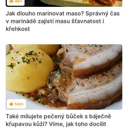
49×
Hodnocení
Jak dlouho marinovat maso? Správný čas
v marinádě zajistí masu šťavnatost i
křehkost
142×
Hodnocení
Také milujete pečený bůček s báječně
křupavou kůží? Víme, jak toho docílit