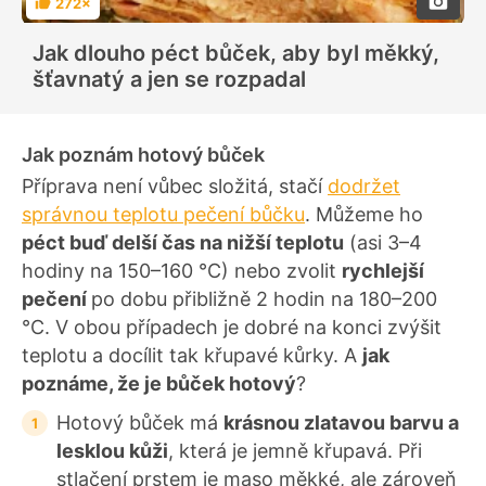
272×
H
o
d
Jak dlouho péct bůček, aby byl měkký,
n
o
šťavnatý a jen se rozpadal
c
e
n
í
Jak poznám hotový bůček
Příprava není vůbec složitá, stačí
dodržet
správnou teplotu pečení bůčku
. Můžeme ho
péct buď delší čas na nižší teplotu
(asi 3–4
hodiny na 150–160 °C) nebo zvolit
rychlejší
pečení
po dobu přibližně 2 hodin na 180–200
°C. V obou případech je dobré na konci zvýšit
teplotu a docílit tak křupavé kůrky. A
jak
poznáme, že je bůček hotový
?
Hotový bůček má
krásnou zlatavou barvu a
lesklou kůži
, která je jemně křupavá. Při
stlačení prstem je maso měkké, ale zároveň