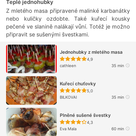
Teplé jednohubky
Z mletého masa připravené malinké karbanátky
nebo kuličky ozdobte. Také kuřecí kousky
pečené ve slanině nalákají vůní. Totéž je možno
připravit se sušenými švestkami.
Jednohubky z mletého masa
Recept ještě nebyl hodn
4,9
cathleen
35 min
Kuřecí chuťovky
Recept ještě nebyl hodn
5,0
BILKOVAI
35 min
Plněné sušené švestky
Recept ještě nebyl hodn
4,3
Eva Mala
60 min