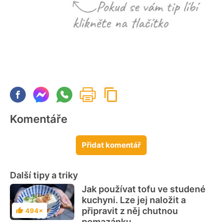
Komentáře
Přidat komentář
Další tipy a triky
Jak používat tofu ve studené
kuchyni. Lze jej naložit a
připravit z něj chutnou
494×
Hodnocení
pomazánku