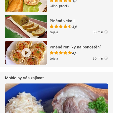
Recept ještě nebyl hodn
4,7
Olina-preclik
Plněná veka II.
Recept ještě nebyl hodn
4,6
tejaja
30 min
Plněné rohlíky na pohoštění
Recept ještě nebyl hodn
4,9
tejaja
30 min
Mohlo by vás zajímat