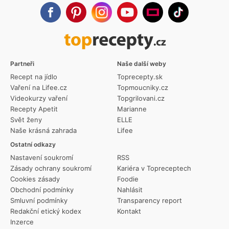
Partneři
Naše další weby
Recept na jídlo
Toprecepty.sk
Vaření na Lifee.cz
Topmoucniky.cz
Videokurzy vaření
Topgrilovani.cz
Recepty Apetit
Marianne
Svět ženy
ELLE
Naše krásná zahrada
Lifee
Ostatní odkazy
Nastavení soukromí
RSS
Zásady ochrany soukromí
Kariéra v Topreceptech
Cookies zásady
Foodie
Obchodní podmínky
Nahlásit
Smluvní podmínky
Transparency report
Redakční etický kodex
Kontakt
Inzerce