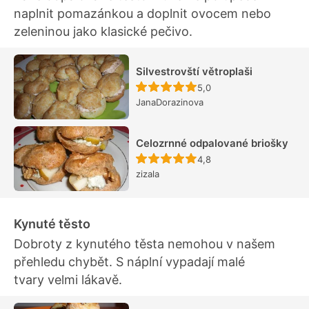
naplnit pomazánkou a doplnit ovocem nebo
zeleninou jako klasické pečivo.
Silvestrovští větroplaši
Recept ještě nebyl hodn
5,0
JanaDorazinova
Celozrnné odpalované briošky
Recept ještě nebyl hodn
4,8
zizala
Kynuté těsto
Dobroty z kynutého těsta nemohou v našem
přehledu chybět. S náplní vypadají malé
tvary velmi lákavě.