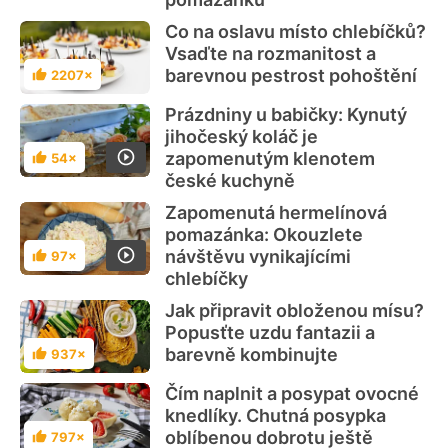
Co na oslavu místo chlebíčků?
Vsaďte na rozmanitost a
barevnou pestrost pohoštění
2207×
Hodnocení
Prázdniny u babičky: Kynutý
jihočeský koláč je
zapomenutým klenotem
54×
Hodnocení
české kuchyně
Zapomenutá hermelínová
pomazánka: Okouzlete
návštěvu vynikajícími
97×
Hodnocení
chlebíčky
Jak připravit obloženou mísu?
Popusťte uzdu fantazii a
barevně kombinujte
937×
Hodnocení
Čím naplnit a posypat ovocné
knedlíky. Chutná posypka
oblíbenou dobrotu ještě
797×
Hodnocení