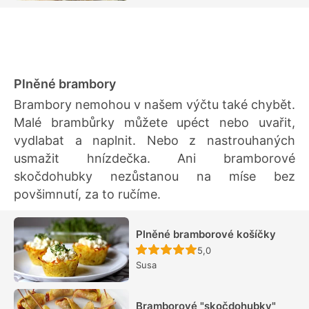
Plněné brambory
Brambory nemohou v našem výčtu také chybět.
Malé brambůrky můžete upéct nebo uvařit,
vydlabat a naplnit. Nebo z nastrouhaných
usmažit hnízdečka. Ani bramborové
skočdohubky nezůstanou na míse bez
povšimnutí, za to ručíme.
Plněné bramborové košíčky
Recept ještě nebyl hodn
5,0
Susa
Bramborové "skočdohubky"