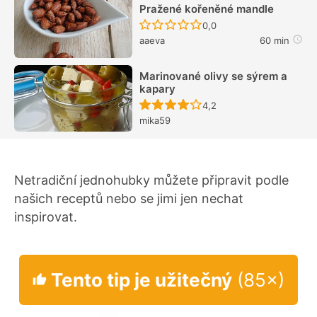
Pražené kořeněné mandle
Recept ještě nebyl hodn
0,0
aaeva
60 min
Marinované olivy se sýrem a
kapary
Recept ještě nebyl hodn
4,2
mika59
Netradiční jednohubky můžete připravit podle
našich receptů nebo se jimi jen nechat
inspirovat.
Tento tip je užitečný
(85×)