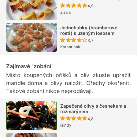
Recept ještě nebyl hodn
4,9
zizala
Jednohubky (bramborové
rösti) s uzeným lososem
Recept ještě nebyl hodn
3,7
KatharinaK
Zajímavé "zobání"
Místo koupených oříšků a oliv zkuste upražit
mandle doma a olivy naložit. Ořechy okořenit.
Takové zobání nikde neprodávají.
Zapečené olivy s česnekem a
rozmarýnem
Recept ještě nebyl hodn
4,8
isindy