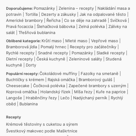
Pomazánky
|
Zelenina – recepty
|
Nakládání masa a
Doporučujeme:
potravin
|
Tortilla
|
Dezerty a zákusky
|
Jak na odpalované těsto
|
Americké brambory
|
Řeřicha
|
Co se děje na zahradě
|
Svíčková
|
Pravá focaccia
|
Šlehačková bábovka
|
Zelná polévka
|
Zálivky na
salát
|
Třešňová bublanina
Krůtí maso
|
Mleté maso
|
Vepřové maso
|
Oblíbené kategorie:
Bramborová jídla
|
Pomalý hrnec
|
Recepty pro začátečníky
|
Rychlé recepty
|
Snadné recepty
|
Pomazánky
|
Sladké recepty
|
Dietní recepty
|
Česká kuchyně
|
Zeleninové saláty
|
Studená
kuchyně
|
Dorty
Čokoládové muffiny
|
Fazolky na smetaně
|
Populární recepty:
Buchtičky s krémem
|
Rajská omáčka
|
Bramborový guláš
|
Cheesecake
|
Čočková polévka
|
Zapečené brambory s uzeným
|
Koprová omáčka
|
Holandský řízek
|
Míša řezy
|
Kuře na paprice
|
Langoše
|
Hraběnčiny řezy
|
Lečo
|
Nadýchaný perník
|
Rychlý
oběd
|
Bublanina
Recepty
Krémové těstoviny s cuketou a sýrem
Švestkový makovec podle Maškrtnice