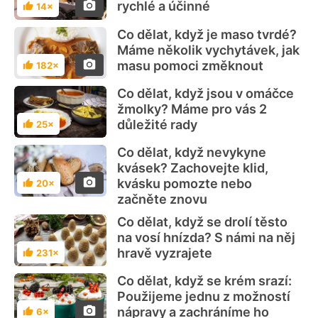
rychlé a účinné
14×
Hodnocení
Co dělat, když je maso tvrdé?
Máme několik vychytávek, jak
masu pomoci změknout
182×
Hodnocení
Co dělat, když jsou v omáčce
žmolky? Máme pro vás 2
důležité rady
25×
Hodnocení
Co dělat, když nevykyne
kvásek? Zachovejte klid,
kvásku pomozte nebo
20×
Hodnocení
začněte znovu
Co dělat, když se drolí těsto
na vosí hnízda? S námi na něj
hravě vyzrajete
231×
Hodnocení
Co dělat, když se krém srazí:
Použijeme jednu z možností
nápravy a zachráníme ho
6×
Hodnocení