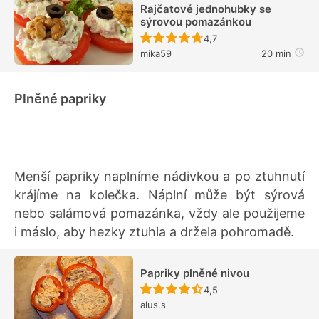
Rajčatové jednohubky se
sýrovou pomazánkou
Recept ještě nebyl hodn
4,7
mika59
20 min
Plněné papriky
Menší papriky naplníme nádivkou a po ztuhnutí
krájíme na kolečka. Náplní může být sýrová
nebo salámová pomazánka, vždy ale použijeme
i máslo, aby hezky ztuhla a držela pohromadě.
Papriky plněné nivou
Recept ještě nebyl hodn
4,5
alus.s