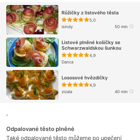
Růžičky z listového těsta
Recept ještě nebyl hodn
5,0
isindy
50 min
Listové plněné košíčky se
Schwarzwaldskou šunkou
Recept ještě nebyl hodn
4,9
Danca
Lososové hvězdičky
Recept ještě nebyl hodn
4,9
zizala
40 min
,
Odpalované těsto plněné
Také odpalované těsto můžeme po upečení