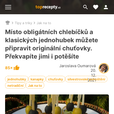
Moje akt
Přejít
Menu
na
vyhledávání
Tipy a triky
Jak na to
Nacházíte
se
Místo obligátních chlebíčků a
zde:
klasických jednohubek můžete
připravit originální chuťovky.
Překvapíte jimi i potěšíte
Jaroslava Oumarová
85×
20.
12.
jednohubky
kanapky
chuťovky
silvestrovské pohoštění
2021
netradiční
Jak na to