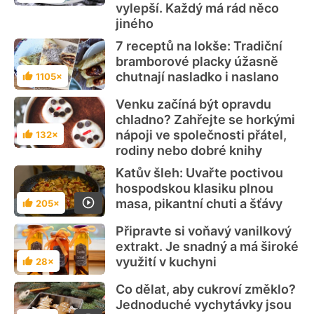
vylepší. Každý má rád něco
jiného
7 receptů na lokše: Tradiční
bramborové placky úžasně
chutnají nasladko i naslano
1105×
Hodnocení
Venku začíná být opravdu
chladno? Zahřejte se horkými
nápoji ve společnosti přátel,
132×
Hodnocení
rodiny nebo dobré knihy
Katův šleh: Uvařte poctivou
hospodskou klasiku plnou
masa, pikantní chuti a šťávy
205×
Hodnocení
Připravte si voňavý vanilkový
extrakt. Je snadný a má široké
využití v kuchyni
28×
Hodnocení
Co dělat, aby cukroví změklo?
Jednoduché vychytávky jsou