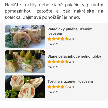
Naplňte tortilly nebo slané palačinky pikantní
pomazánkou, zatočte a pak nakrájejte na
kolečka. Zajímavé pohoštění je hned.
Palačinky plněné uzeným
lososem
Recept ještě nebyl hodn
4,8
mika59
Slané palačinkové jednohubky
Recept ještě nebyl hodn
4,8
mika59
Tortilla s uzeným lososem
Recept ještě nebyl hodn
4,0
mika59