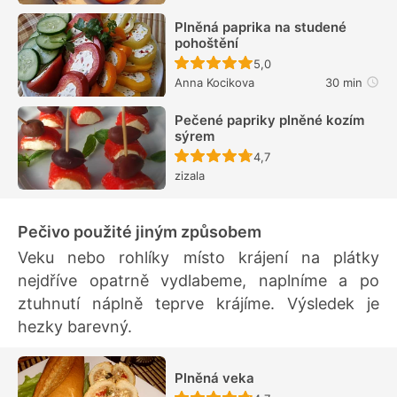
Plněná paprika na studené
pohoštění
Recept ještě nebyl hodn
5,0
Anna Kocikova
30 min
Pečené papriky plněné kozím
sýrem
Recept ještě nebyl hodn
4,7
zizala
Pečivo použité jiným způsobem
Veku nebo rohlíky místo krájení na plátky
nejdříve opatrně vydlabeme, naplníme a po
ztuhnutí náplně teprve krájíme. Výsledek je
hezky barevný.
Plněná veka