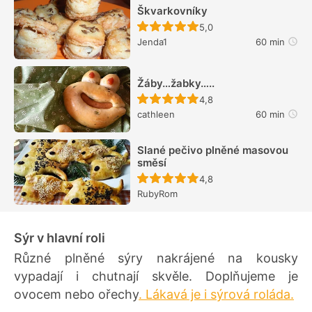
Škvarkovníky
Recept ještě nebyl hodn
5,0
Jenda1
60 min
Žáby…žabky…..
Recept ještě nebyl hodn
4,8
cathleen
60 min
Slané pečivo plněné masovou
směsí
Recept ještě nebyl hodn
4,8
RubyRom
Sýr v hlavní roli
Různé plněné sýry nakrájené na kousky
vypadají i chutnají skvěle. Doplňujeme je
ovocem nebo ořechy
. Lákavá je i sýrová roláda.