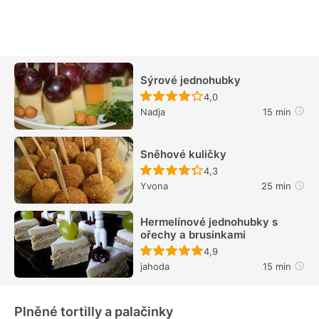
Sýrové jednohubky
Recept ještě nebyl hodn
4,0
Nadja
15 min
Sněhové kuličky
Recept ještě nebyl hodn
4,3
Yvona
25 min
Hermelínové jednohubky s
ořechy a brusinkami
Recept ještě nebyl hodn
4,9
jahoda
15 min
Plněné tortilly a palačinky