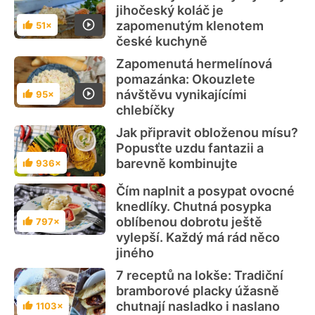
jihočeský koláč je
zapomenutým klenotem
51×
Hodnocení
české kuchyně
Zapomenutá hermelínová
pomazánka: Okouzlete
návštěvu vynikajícími
95×
Hodnocení
chlebíčky
Jak připravit obloženou mísu?
Popusťte uzdu fantazii a
barevně kombinujte
936×
Hodnocení
Čím naplnit a posypat ovocné
knedlíky. Chutná posypka
oblíbenou dobrotu ještě
797×
Hodnocení
vylepší. Každý má rád něco
jiného
7 receptů na lokše: Tradiční
bramborové placky úžasně
chutnají nasladko i naslano
1103×
Hodnocení