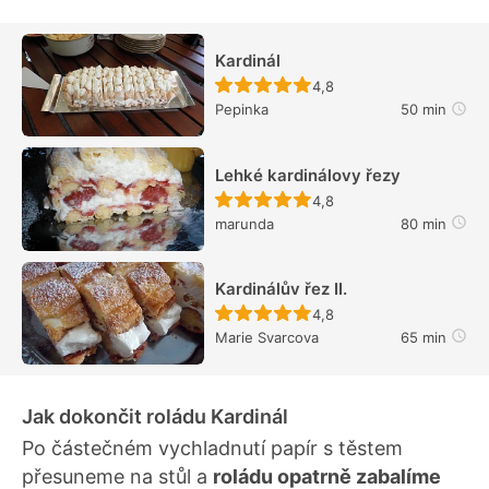
Kardinál
Recept ještě nebyl hodn
4,8
Pepinka
50 min
Lehké kardinálovy řezy
Recept ještě nebyl hodn
4,8
marunda
80 min
Kardinálův řez II.
Recept ještě nebyl hodn
4,8
Marie Svarcova
65 min
Jak dokončit roládu Kardinál
Po částečném vychladnutí papír s těstem
přesuneme na stůl a
roládu opatrně zabalíme