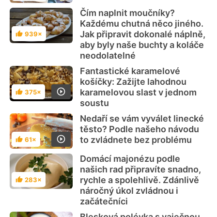
Čím naplnit moučníky?
Každému chutná něco jiného.
Jak připravit dokonalé náplně,
939×
Hodnocení
aby byly naše buchty a koláče
neodolatelné
Fantastické karamelové
košíčky: Zažijte lahodnou
karamelovou slast v jednom
375×
Hodnocení
soustu
Nedaří se vám vyválet linecké
těsto? Podle našeho návodu
to zvládnete bez problému
61×
Hodnocení
Domácí majonézu podle
našich rad připravíte snadno,
rychle a spolehlivě. Zdánlivě
283×
Hodnocení
náročný úkol zvládnou i
začátečníci
Blesková polévka s vaječnou