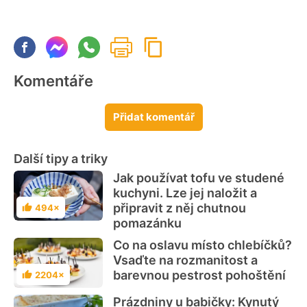
Komentáře
Přidat komentář
Další tipy a triky
Jak používat tofu ve studené
kuchyni. Lze jej naložit a
připravit z něj chutnou
494×
Hodnocení
pomazánku
Co na oslavu místo chlebíčků?
Vsaďte na rozmanitost a
barevnou pestrost pohoštění
2204×
Hodnocení
Prázdniny u babičky: Kynutý