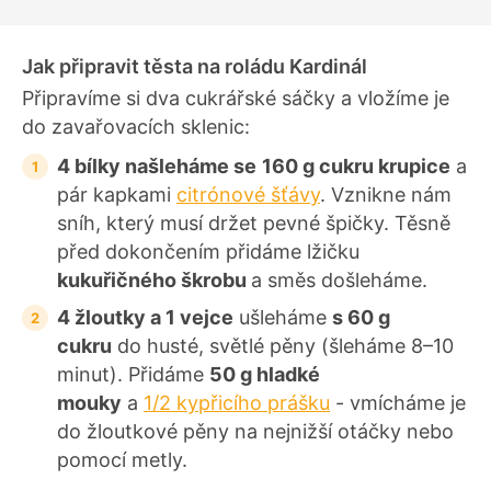
í
Jak připravit těsta na roládu Kardinál
Připravíme si dva cukrářské sáčky a vložíme je
do zavařovacích sklenic:
4 bílky našleháme se
160 g cukru krupice
a
pár kapkami
citrónové šťávy
. Vznikne nám
sníh, který musí držet pevné špičky. Těsně
před dokončením přidáme lžičku
kukuřičného škrobu
a směs došleháme.
4 žloutky a 1 vejce
ušleháme
s 60 g
cukru
do husté, světlé pěny (šleháme 8–10
minut). Přidáme
50 g hladké
mouky
a
1/2 kypřicího prášku
- vmícháme je
do žloutkové pěny na nejnižší otáčky nebo
pomocí metly.