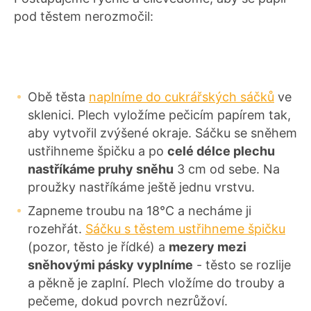
pod těstem nerozmočil:
Obě těsta
naplníme do cukrářských sáčků
ve
sklenici. Plech vyložíme pečicím papírem tak,
aby vytvořil zvýšené okraje. Sáčku se sněhem
ustřihneme špičku a po
celé délce plechu
nastříkáme pruhy sněhu
3 cm od sebe. Na
proužky nastříkáme ještě jednu vrstvu.
Zapneme troubu na 18°C a necháme ji
rozehřát.
Sáčku s těstem ustřihneme špičku
(pozor, těsto je řídké) a
mezery mezi
sněhovými pásky vyplníme
- těsto se rozlije
a pěkně je zaplní. Plech vložíme do trouby a
pečeme, dokud povrch nezrůžoví.