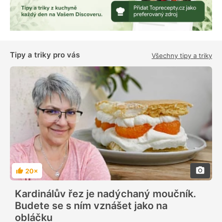
Tipy a triky pro vás
Všechny tipy a triky
20×
H
o
d
Kardinálův řez je nadýchaný moučník.
n
o
Budete se s ním vznášet jako na
c
e
obláčku
n