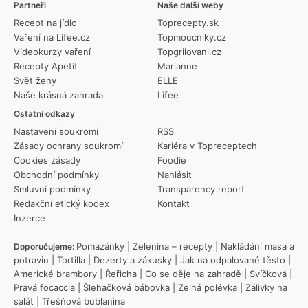
Partneři
Naše další weby
Recept na jídlo
Toprecepty.sk
Vaření na Lifee.cz
Topmoucniky.cz
Videokurzy vaření
Topgrilovani.cz
Recepty Apetit
Marianne
Svět ženy
ELLE
Naše krásná zahrada
Lifee
Ostatní odkazy
Nastavení soukromí
RSS
Zásady ochrany soukromí
Kariéra v Topreceptech
Cookies zásady
Foodie
Obchodní podmínky
Nahlásit
Smluvní podmínky
Transparency report
Redakční etický kodex
Kontakt
Inzerce
Pomazánky
|
Zelenina – recepty
|
Nakládání masa a
Doporučujeme:
potravin
|
Tortilla
|
Dezerty a zákusky
|
Jak na odpalované těsto
|
Americké brambory
|
Řeřicha
|
Co se děje na zahradě
|
Svíčková
|
Pravá focaccia
|
Šlehačková bábovka
|
Zelná polévka
|
Zálivky na
salát
|
Třešňová bublanina