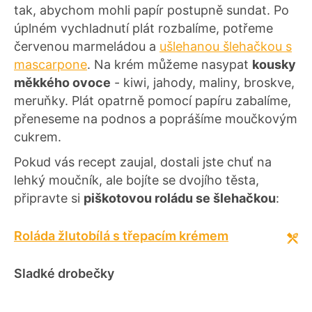
tak, abychom mohli papír postupně sundat. Po
úplném vychladnutí plát rozbalíme, potřeme
červenou marmeládou a
ušlehanou šlehačkou s
mascarpone
. Na krém můžeme nasypat
kousky
měkkého ovoce
- kiwi, jahody, maliny, broskve,
meruňky. Plát opatrně pomocí papíru zabalíme,
přeneseme na podnos a poprášíme moučkovým
cukrem.
Pokud vás recept zaujal, dostali jste chuť na
lehký moučník, ale bojíte se dvojího těsta,
připravte si
piškotovou roládu se šlehačkou
:
Roláda žlutobílá s třepacím krémem
Sladké drobečky