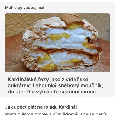
Mohlo by vás zajímat
Kardinálské řezy jako z vídeňské
cukrárny: Lehounký sněhový moučník,
do kterého využijete sezónní ovoce
Jak upéct plát na roládu Kardinál
Postupujeme rychle a cílevědomě, aby se papír