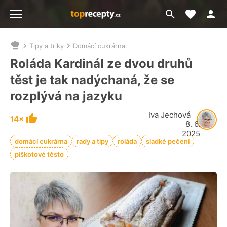
Moje akt
Přejít
Menu
na
vyhledávání
Tipy a triky
Domácí cukrárna
Nacházíte
se
Roláda Kardinál ze dvou druhů
zde:
těst je tak nadýchaná, že se
rozplývá na jazyku
Iva Jechová
14×
8. 6.
2025
domácí cukrárna
rady a tipy
roláda
sladké pečení
piškotové těsto