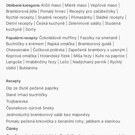
Krůtí maso
|
Mleté maso
|
Vepřové maso
|
Oblíbené kategorie:
Bramborová jídla
|
Pomalý hrnec
|
Recepty pro začátečníky
|
Rychlé recepty
|
Snadné recepty
|
Pomazánky
|
Sladké recepty
|
Dietní recepty
|
Česká kuchyně
|
Zeleninové saláty
|
Studená
kuchyně
|
Dorty
Čokoládové muffiny
|
Fazolky na smetaně
|
Populární recepty:
Buchtičky s krémem
|
Rajská omáčka
|
Bramborový guláš
|
Cheesecake
|
Čočková polévka
|
Zapečené brambory s uzeným
|
Koprová omáčka
|
Holandský řízek
|
Míša řezy
|
Kuře na paprice
|
Langoše
|
Hraběnčiny řezy
|
Lečo
|
Nadýchaný perník
|
Rychlý
oběd
|
Bublanina
Recepty
Dip ze žluté pečené papriky
Slané trhací buchtičky
Trojbarevka
Česnekovo-sýrové šneky
Jednoduchý bramborový salát bez majonézy
Pomalu pečená krkovička s beraními rohy, jablkem a slaninou
Články