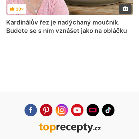
20×
Hodnocení
Kardinálův řez je nadýchaný moučník.
Budete se s ním vznášet jako na obláčku