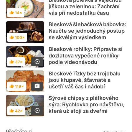
jíškou a zeleninou: Zachrání
vás při nedostatku času
14×
Hodnocení
Blesková šlehačková bábovka:
Naučte se jednoduchý postup
se skvělým výsledkem
100×
Hodnocení
Bleskové rohlíky: Připravte si
dozlatova vypečené rohlíky
podle videonávodu
37×
Hodnocení
Bleskové řízky bez trojobalu
jsou křupavé, šťavnaté a
ušetří váš čas i nádobí
119×
Hodnocení
Sýrové chipsy z plátkového
sýra: Rychlovka pro návštěvu,
která už stojí za dveřmi
42×
Hodnocení
Přečtěte si