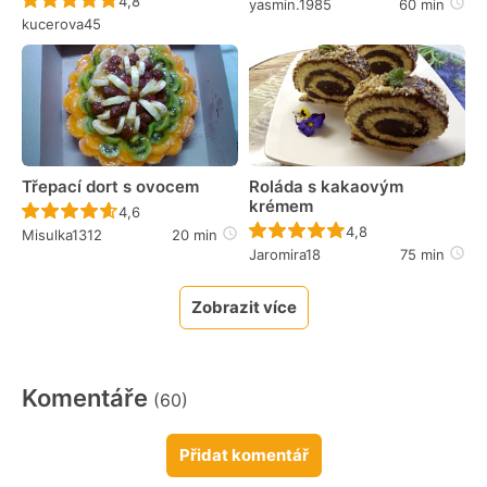
4,8
yasmin.1985
60 min
kucerova45
Třepací dort s ovocem
Roláda s kakaovým
krémem
Recept ještě nebyl hodnocen
4,6
Recept ještě nebyl 
4,8
Misulka1312
20 min
Jaromira18
75 min
Zobrazit více
Komentáře
(60)
Přidat komentář