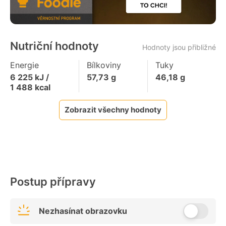
Nutriční hodnoty
Hodnoty jsou přibližné
Energie
Bílkoviny
Tuky
6 225
kJ /
57,73
g
46,18
g
1 488
kcal
Zobrazit všechny hodnoty
Postup přípravy
Nezhasínat obrazovku