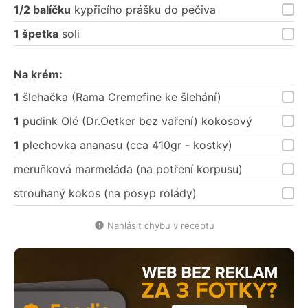
1/2 balíčku
kypřicího prášku do pečiva
1 špetka
soli
Na krém:
1
šlehačka (Rama Cremefine ke šlehání)
1
pudink Olé (Dr.Oetker bez vaření) kokosový
1
plechovka ananasu (cca 410gr - kostky)
meruňková marmeláda (na potření korpusu)
strouhaný kokos (na posyp rolády)
Nahlásit chybu v receptu