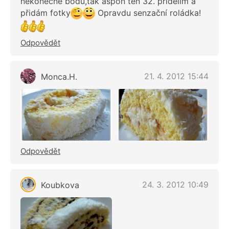
nekonečně bodů,tak aspoň ten 32. přidělím a
přidám fotky
Opravdu senzační roládka!
Odpovědět
21. 4. 2012 15:44
Monca.H.
Odpovědět
24. 3. 2012 10:49
Koubkova