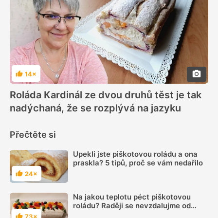
14×
Hodnocení
Roláda Kardinál ze dvou druhů těst je tak
nadýchaná, že se rozplývá na jazyku
Přečtěte si
Upekli jste piškotovou roládu a ona
praskla? 5 tipů, proč se vám nedařilo
24×
Hodnocení
Na jakou teplotu péct piškotovou
roládu? Raději se nevzdalujme od
trouby
73×