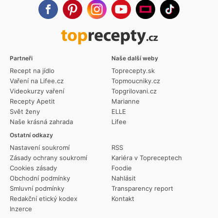
Partneři
Naše další weby
Recept na jídlo
Toprecepty.sk
Vaření na Lifee.cz
Topmoucniky.cz
Videokurzy vaření
Topgrilovani.cz
Recepty Apetit
Marianne
Svět ženy
ELLE
Naše krásná zahrada
Lifee
Ostatní odkazy
Nastavení soukromí
RSS
Zásady ochrany soukromí
Kariéra v Topreceptech
Cookies zásady
Foodie
Obchodní podmínky
Nahlásit
Smluvní podmínky
Transparency report
Redakční etický kodex
Kontakt
Inzerce