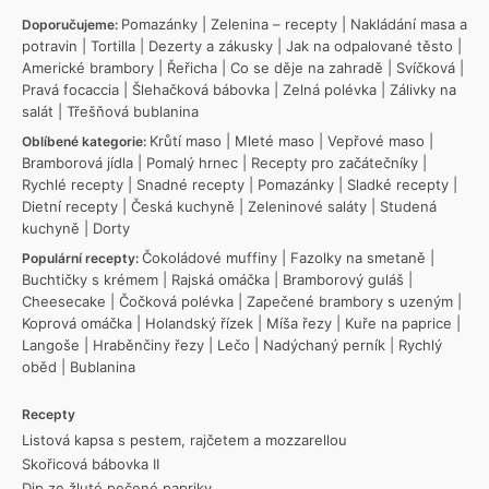
Pomazánky
|
Zelenina – recepty
|
Nakládání masa a
Doporučujeme:
potravin
|
Tortilla
|
Dezerty a zákusky
|
Jak na odpalované těsto
|
Americké brambory
|
Řeřicha
|
Co se děje na zahradě
|
Svíčková
|
Pravá focaccia
|
Šlehačková bábovka
|
Zelná polévka
|
Zálivky na
salát
|
Třešňová bublanina
Krůtí maso
|
Mleté maso
|
Vepřové maso
|
Oblíbené kategorie:
Bramborová jídla
|
Pomalý hrnec
|
Recepty pro začátečníky
|
Rychlé recepty
|
Snadné recepty
|
Pomazánky
|
Sladké recepty
|
Dietní recepty
|
Česká kuchyně
|
Zeleninové saláty
|
Studená
kuchyně
|
Dorty
Čokoládové muffiny
|
Fazolky na smetaně
|
Populární recepty:
Buchtičky s krémem
|
Rajská omáčka
|
Bramborový guláš
|
Cheesecake
|
Čočková polévka
|
Zapečené brambory s uzeným
|
Koprová omáčka
|
Holandský řízek
|
Míša řezy
|
Kuře na paprice
|
Langoše
|
Hraběnčiny řezy
|
Lečo
|
Nadýchaný perník
|
Rychlý
oběd
|
Bublanina
Recepty
Listová kapsa s pestem, rajčetem a mozzarellou
Skořicová bábovka II
Dip ze žluté pečené papriky