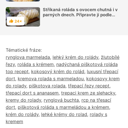
Stříkaná roláda s ovocem chutná i v
parných dnech. Připravte ji podle
videonávodu
24×
Hodnocení
Tématické fráze:
rynglova marmelada
,
lehký krém do rolády
,
žlutobílé
řezy
,
roláda s krémem
,
nadýchaná piškotová roláda
top recept
,
kokosový krém do rolád
,
luxusní třepací
dort
,
kremova rolada s marmeladou
,
kokosovy krem
do rolady
,
piškotova rolada
,
třepací řezy recept
,
třepací dort s ananasem
,
trepaci krem ze slehacky
,
kremy do rolady
,
rynglová buchta
,
rcp na třesací
dort
,
piškotová roláda s marmeládou a krémem
,
krém do rolády
,
lehké krémy do rolad
,
rolady s
kremem