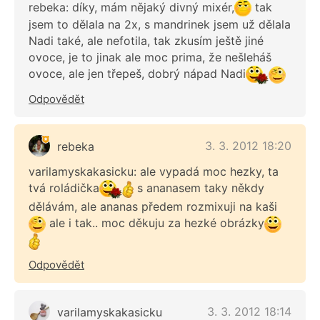
rebeka: díky, mám nějaký divný mixér,
tak
jsem to dělala na 2x, s mandrinek jsem už dělala
Nadi také, ale nefotila, tak zkusím ještě jiné
ovoce, je to jinak ale moc prima, že nešleháš
ovoce, ale jen třepeš, dobrý nápad Nadi
Odpovědět
3. 3. 2012 18:20
rebeka
varilamyskakasicku: ale vypadá moc hezky, ta
tvá roládička
s ananasem taky někdy
dělávám, ale ananas předem rozmixuji na kaši
ale i tak.. moc děkuju za hezké obrázky
Odpovědět
3. 3. 2012 18:14
varilamyskakasicku