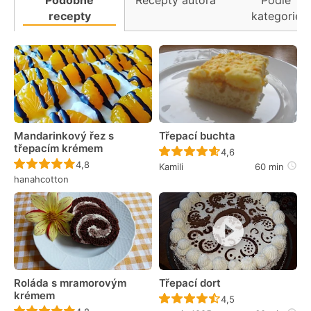
recepty
kategorie
Mandarinkový řez s
Třepací buchta
třepacím krémem
Recept ještě nebyl 
4,6
Recept ještě nebyl hodnocen
4,8
Kamili
60 min
hanahcotton
Roláda s mramorovým
Třepací dort
krémem
Recept ještě nebyl 
4,5
Recept ještě nebyl hodnocen