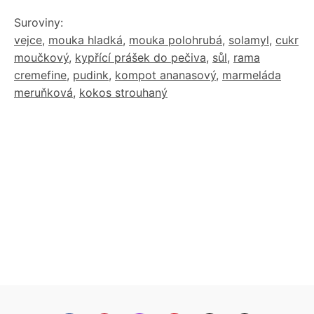
Suroviny:
vejce
,
mouka hladká
,
mouka polohrubá
,
solamyl
,
cukr
moučkový
,
kypřící prášek do pečiva
,
sůl
,
rama
cremefine
,
pudink
,
kompot ananasový
,
marmeláda
meruňková
,
kokos strouhaný