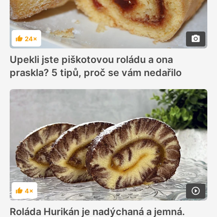
24×
Hodnocení
Upekli jste piškotovou roládu a ona
praskla? 5 tipů, proč se vám nedařilo
4×
Hodnocení
Roláda Hurikán je nadýchaná a jemná.