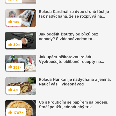
Hodnocení
Roláda Kardinál ze dvou druhů těst je
tak nadýchaná, že se rozplývá na
jazyku
14×
Hodnocení
Jak oddělit žloutky od bílků bez
nehody? S videonávodem to
zvládnete hravě
30×
Hodnocení
Jak upéct piškotovou roládu.
Vyzkoušejte oblíbené recepty na
nadýchaný moučník
258×
Hodnocení
Roláda Hurikán je nadýchaná a jemná.
Naučí vás ji videonávod
4×
Hodnocení
Co s kroutícím se papírem na pečení.
Stačí použít jednoduchý trik
1707×
Hodnocení