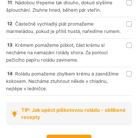
Nádobou třepeme tak dlouho, dokud slyšíme
šplouchání. Ztuhne hned, během pár vteřin.
Částečně vychladlý plát promažeme
marmeládou, pokud je příliš hustá, naředíme rumem.
Krémem pomažeme piškot, část krému si
necháme na namazání rolády shora. Za pomoci
pečicího papíru roládu zavineme.
Roládu pomažeme zbytkem krému a zasněžíme
kokosem. Necháme ztuhnout někde v chladnu,
nejlépe v ledničce.
TIP: Jak upéct piškotovou roládu - oblíbené
recepty