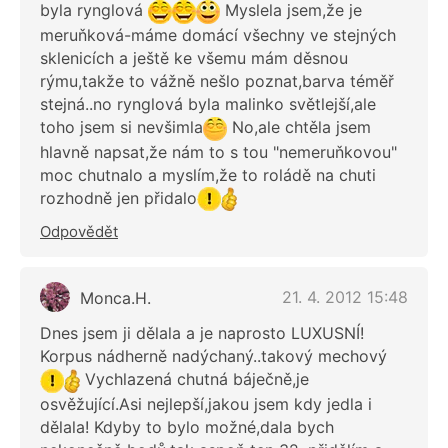
byla rynglová
Myslela jsem,že je
meruňková-máme domácí všechny ve stejných
sklenicích a ještě ke všemu mám děsnou
rýmu,takže to vážně nešlo poznat,barva téměř
stejná..no rynglová byla malinko světlejší,ale
toho jsem si nevšimla
No,ale chtěla jsem
hlavně napsat,že nám to s tou "nemeruňkovou"
moc chutnalo a myslím,že to roládě na chuti
rozhodně jen přidalo
Odpovědět
21. 4. 2012 15:48
Monca.H.
Dnes jsem ji dělala a je naprosto LUXUSNÍ!
Korpus nádherně nadýchaný..takový mechový
Vychlazená chutná báječně,je
osvěžující.Asi nejlepší,jakou jsem kdy jedla i
dělala! Kdyby to bylo možné,dala bych