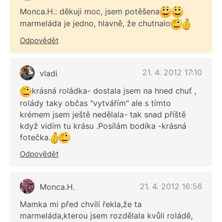
Monca.H.: děkuji moc, jsem potěšena
marmeláda je jedno, hlavně, že chutnalo
Odpovědět
21. 4. 2012 17:10
vladi
krásná roládka- dostala jsem na hned chuť ,
rolády taky občas "vytvářím" ale s tímto
krémem jsem ještě nedělala- tak snad příště
když vidím tu krásu .Posílám bodíka -krásná
fotečka.
Odpovědět
21. 4. 2012 16:56
Monca.H.
Mamka mi před chvílí řekla,že ta
marmeláda,kterou jsem rozdělala kvůli roládě,