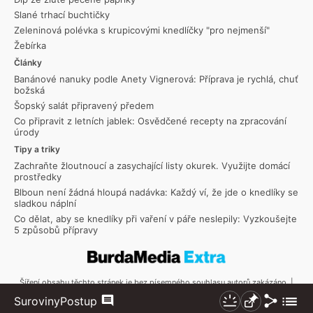
Slané trhací buchtičky
Zeleninová polévka s krupicovými knedlíčky "pro nejmenší"
Žebírka
Články
Banánové nanuky podle Anety Vignerová: Příprava je rychlá, chuť
božská
Šopský salát připravený předem
Co připravit z letních jablek: Osvědčené recepty na zpracování
úrody
Tipy a triky
Zachraňte žloutnoucí a zasychající listy okurek. Využijte domácí
prostředky
Blboun není žádná hloupá nadávka: Každý ví, že jde o knedlíky se
sladkou náplní
Co dělat, aby se knedlíky při vaření v páře neslepily: Vyzkoušejte
5 způsobů přípravy
Šíření obsahu těchto stránek je bez písemného souhlasu autorů zakázáno. |
Copyright © 2026 Toprecepty.cz
Sdílet
Zobraz
Suroviny
Postup
Komentáře
Nezhasínat
Připnout