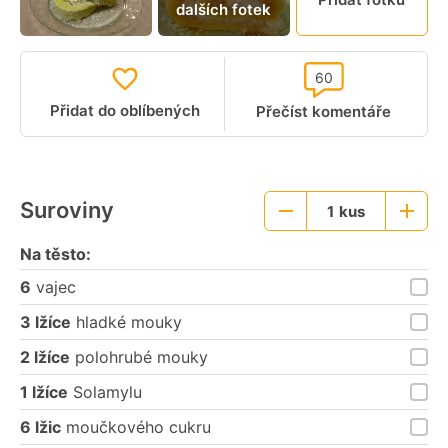
dalších fotek
video
60
Přidat do oblíbených
Přečíst komentáře
Suroviny
1
kus
Menší
Větší
porce
porce
Na těsto:
6
vajec
3 lžíce
hladké mouky
2 lžíce
polohrubé mouky
1 lžíce
Solamylu
6 lžic
moučkového cukru