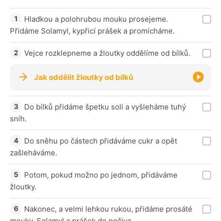
Hladkou a polohrubou mouku prosejeme.
Přidáme Solamyl, kypřicí prášek a promícháme.
Vejce rozklepneme a žloutky oddělíme od bílků.
Jak oddělit žloutky od bílků
Do bílků přidáme špetku soli a vyšleháme tuhý
sníh.
Do sněhu po částech přidáváme cukr a opět
zašleháváme.
Potom, pokud možno po jednom, přidáváme
žloutky.
Nakonec, a velmi lehkou rukou, přidáme prosáté
mouky, Solamyl a prášek do pečiva.