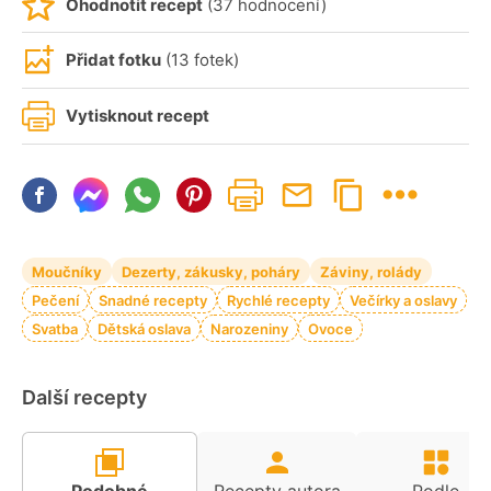
Ohodnotit recept
(37 hodnocení)
Přidat fotku
(13 fotek)
Vytisknout recept
Moučníky
Dezerty, zákusky, poháry
Záviny, rolády
Pečení
Snadné recepty
Rychlé recepty
Večírky a oslavy
Svatba
Dětská oslava
Narozeniny
Ovoce
Další recepty
Podobné
Recepty autora
Podle