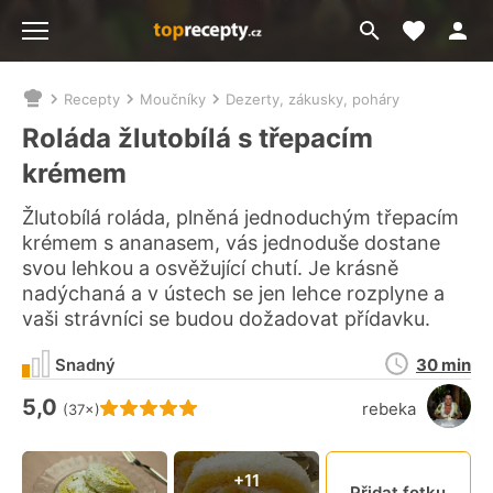
Moje akt
Přejít
Menu
na
vyhledávání
Recepty
Moučníky
Dezerty, zákusky, poháry
Nacházíte
se
Roláda žlutobílá s třepacím
zde:
krémem
Žlutobílá roláda, plněná jednoduchým třepacím
krémem s ananasem, vás jednoduše dostane
svou lehkou a osvěžující chutí. Je krásně
nadýchaná a v ústech se jen lehce rozplyne a
vaši strávníci se budou dožadovat přídavku.
Doba
Snadný
30 min
přípravy
5,0
Hodnocení receptu je
rebeka
(37×)
Připn
+11
Přidat fotku