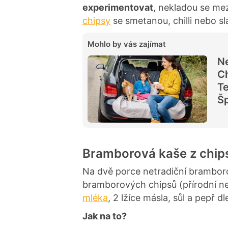
experimentovat
, nekladou se mez
chipsy
se smetanou, chilli nebo s
Mohlo by vás zajímat
Ne
Ch
Te
Šp
Bramborová kaše z chip
Na dvě porce netradiční brambo
bramborových chipsů (přírodní ne
mléka
, 2 lžíce másla, sůl a pepř dl
Jak na to?