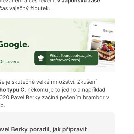
rmezánem a česnekem,
v Japonsku zase
bčas vaječný žloutek.
e je skutečně velké množství. Zkušení
ho typu C
, někomu je to jedno a například
2020 Pavel Berky začíná pečením brambor v
b.
vel Berky poradil, jak připravit