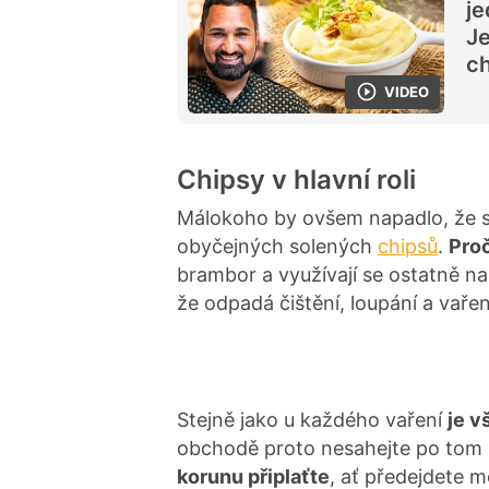
je
Je
ch
VIDEO
Chipsy v hlavní roli
Málokoho by ovšem napadlo, že 
obyčejných solených
chipsů
.
Proč
brambor a využívají se ostatně n
že odpadá čištění, loupání a vařen
Stejně jako u každého vaření
je v
obchodě proto nesahejte po tom ne
korunu připlaťte
, ať předejdete