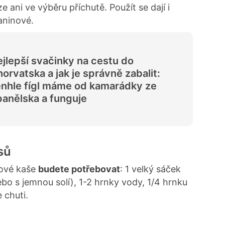
e ani ve výběru příchutě. Použít se dají i
laninové.
jlepší svačinky na cestu do
orvatska a jak je správně zabalit:
nhle fígl máme od kamarádky ze
anělska a funguje
sů
rové kaše
budete potřebovat
: 1 velký sáček
bo s jemnou solí), 1-2 hrnky vody, 1/4 hrnku
e chuti.