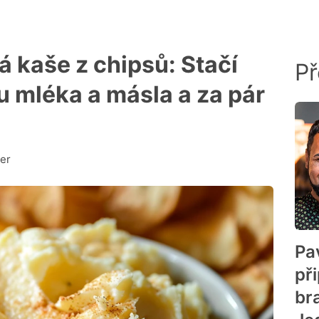
 kaše z chipsů: Stačí
Př
hu mléka a másla a za pár
er
Pav
př
br