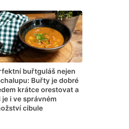
rfektní buřtguláš nejen
 chalupu: Buřty je dobré
edem krátce orestovat a
l je i ve správném
ožství cibule