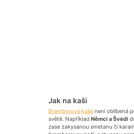
Jak na kaši
Bramborová kaše
není oblíbená p
světě. Například
Němci a Švédi
do
zase zakysanou smetanu či karameli