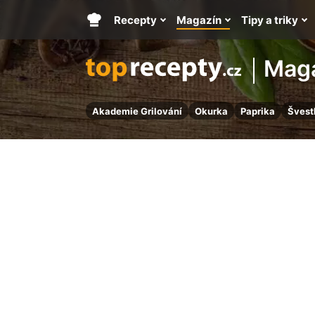
Recepty
Magazín
Tipy a triky
Hlavní
stránka
Mag
Akademie Grilování
Okurka
Paprika
Švest