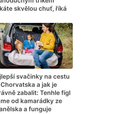
dnoduchým trikem
skáte skvělou chuť, říká
jlepší svačinky na cestu
 Chorvatska a jak je
ávně zabalit: Tenhle fígl
me od kamarádky ze
anělska a funguje