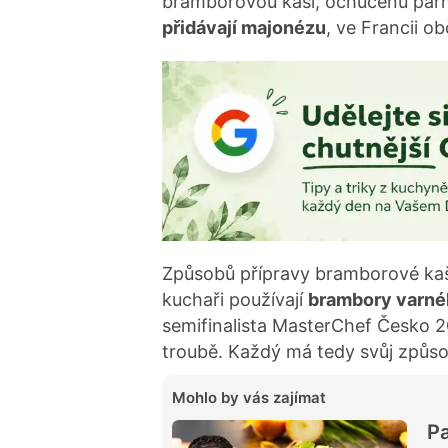
bramborovou kaší, ochucenu pa
přidávají majonézu
, ve Francii o
Způsobů přípravy bramborové kaš
kuchaři používají
brambory varné
semifinalista MasterChef Česko 
troubě. Každý má tedy svůj způso
Mohlo by vás zajímat
Pa