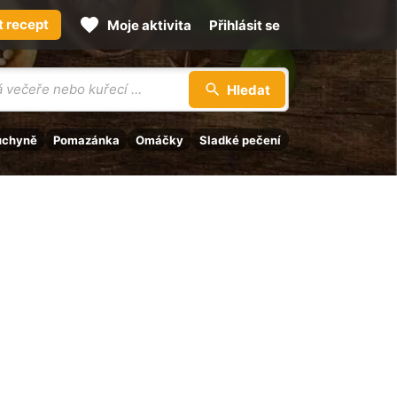
t recept
Moje aktivita
Přihlásit se
Hledat
uchyně
Pomazánka
Omáčky
Sladké pečení