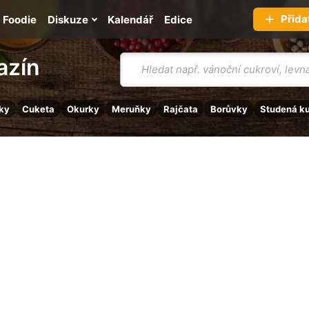
Přida
Foodie
Diskuze
Kalendář
Edice
Vyhledávání
azín
ky
Cuketa
Okurky
Meruňky
Rajčata
Borůvky
Studená k