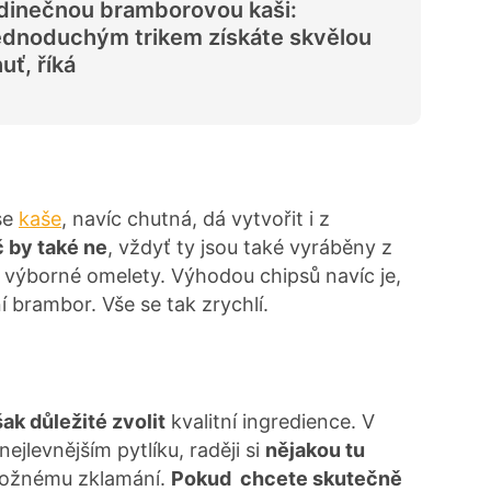
dinečnou bramborovou kaši:
dnoduchým trikem získáte skvělou
uť, říká
se
kaše
, navíc chutná, dá vytvořit i z
 by také ne
, vždyť ty jsou také vyráběny z
a výborné omelety. Výhodou chipsů navíc je,
í brambor. Vše se tak zrychlí.
šak důležité zvolit
kvalitní ingredience. V
jlevnějším pytlíku, raději si
nějakou tu
 možnému zklamání.
Pokud chcete skutečně