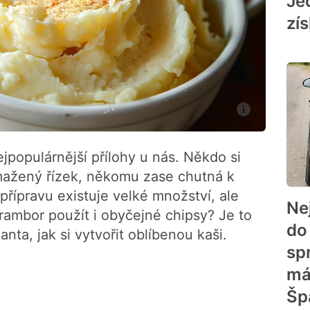
Je
zí
jpopulárnější přílohy u nás. Někdo si
mažený řízek, někomu zase chutná k
řípravu existuje velké množství, ale
Ne
brambor použít i obyčejné chipsy? Je to
do
nta, jak si vytvořit oblíbenou kaši.
spr
má
Šp