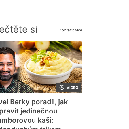
ečtěte si
Zobrazit více
VIDEO
el Berky poradil, jak
ipravit jedinečnou
amborovou kaši: