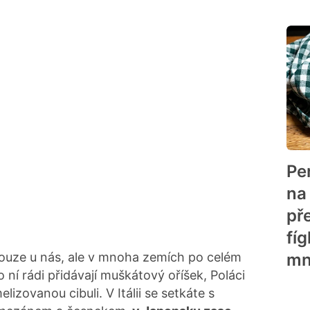
Pe
na
př
fíg
ouze u nás, ale v mnoha zemích po celém
mn
 ní rádi přidávají muškátový oříšek, Poláci
zovanou cibuli. V Itálii se setkáte s