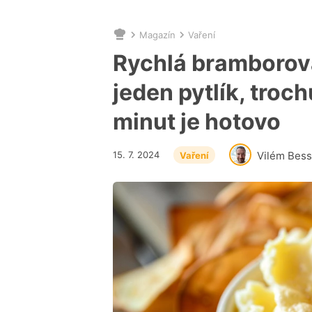
Magazín
Vaření
Nacházíte
se
Rychlá bramborová
zde:
jeden pytlík, troc
minut je hotovo
15. 7. 2024
Vilém Bess
Vaření