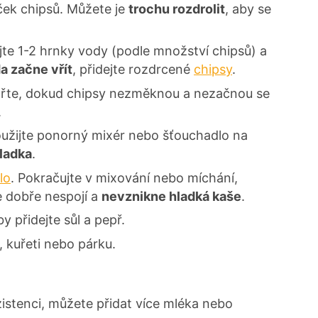
ček chipsů. Můžete je
trochu rozdrolit
, aby se
jte 1-2 hrnky vody (podle množství chipsů) a
a začne vřít
, přidejte rozdrcené
chipsy
.
ařte, dokud chipsy nezměknou a nezačnou se
.
užijte ponorný mixér nebo šťouchadlo na
hladka
.
lo
. Pokračujte v mixování nebo míchání,
 dobře nespojí a
nevznikne hladká kaše
.
y přidejte sůl a pepř.
, kuřeti nebo párku.
istenci, můžete přidat více mléka nebo