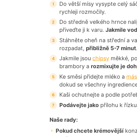
Do větší mísy vysypte celý sá
rychleji rozmočily.
Do středně velkého hrnce nali
přiveďte ji k varu.
Jakmile vod
Stáhněte oheň na střední a v
rozpadat,
přibližně 5-7 minut
Jakmile jsou
chipsy
měkké, po
brambory a
rozmixujte je do
Ke směsi přidejte mléko a
más
dokud se všechny ingredience
Kaši ochutnejte a podle potřeb
Podávejte jako
přílohu k řízku
Naše rady:
Pokud chcete krémovější
konz