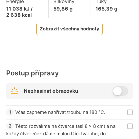
Energie
Bílkoviny
Tuky
11 038
kJ /
59,86
g
165,39
g
2 638
kcal
Zobrazit všechny hodnoty
Postup přípravy
Nezhasínat obrazovku
Včas zapneme nahřívat troubu na 180 °C.
Těsto rozválíme na čtverce (asi 8 x 8 cm) a na
každý čtvereček dáme malou lžíci tvarohu, do