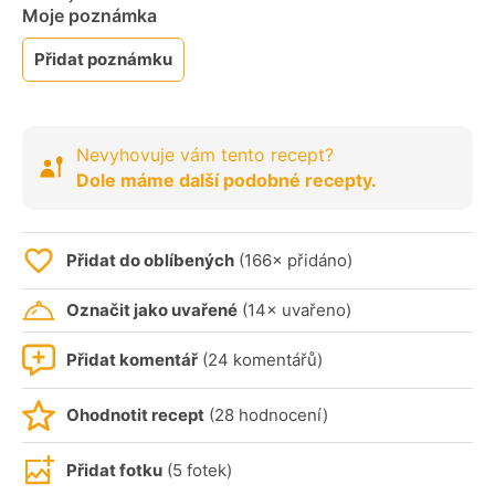
Moje poznámka
Přidat poznámku
Nevyhovuje vám tento recept?
Dole máme další podobné recepty.
Přidat do oblíbených
(166× přidáno)
Označit jako uvařené
(14× uvařeno)
Přidat komentář
(24 komentářů)
Ohodnotit recept
(28 hodnocení)
Přidat fotku
(5 fotek)