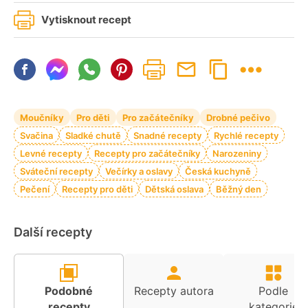
Vytisknout recept
Moučníky
Pro děti
Pro začátečníky
Drobné pečivo
Svačina
Sladké chutě
Snadné recepty
Rychlé recepty
Levné recepty
Recepty pro začátečníky
Narozeniny
Sváteční recepty
Večírky a oslavy
Česká kuchyně
Pečení
Recepty pro děti
Dětská oslava
Běžný den
Další recepty
Podobné
Recepty autora
Podle
recepty
kategorie