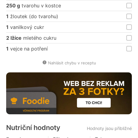
250 g
tvarohu v kostce
1
žloutek (do tvarohu)
1
vanilkový cukr
2 lžíce
mletého cukru
1
vejce na potření
Nahlásit chybu v receptu
Nutriční hodnoty
Hodnoty jsou přibližné