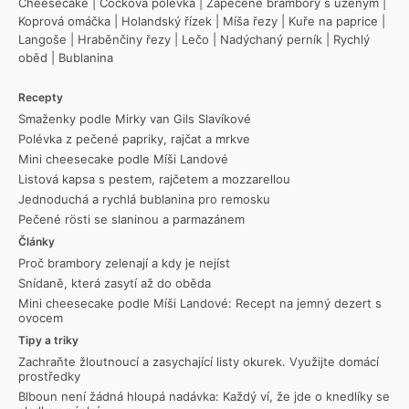
Cheesecake
|
Čočková polévka
|
Zapečené brambory s uzeným
|
Koprová omáčka
|
Holandský řízek
|
Míša řezy
|
Kuře na paprice
|
Langoše
|
Hraběnčiny řezy
|
Lečo
|
Nadýchaný perník
|
Rychlý
oběd
|
Bublanina
Recepty
Smaženky podle Mirky van Gils Slavíkové
Polévka z pečené papriky, rajčat a mrkve
Mini cheesecake podle Míši Landové
Listová kapsa s pestem, rajčetem a mozzarellou
Jednoduchá a rychlá bublanina pro remosku
Pečené rösti se slaninou a parmazánem
Články
Proč brambory zelenají a kdy je nejíst
Snídaně, která zasytí až do oběda
Mini cheesecake podle Míši Landové: Recept na jemný dezert s
ovocem
Tipy a triky
Zachraňte žloutnoucí a zasychající listy okurek. Využijte domácí
prostředky
Blboun není žádná hloupá nadávka: Každý ví, že jde o knedlíky se