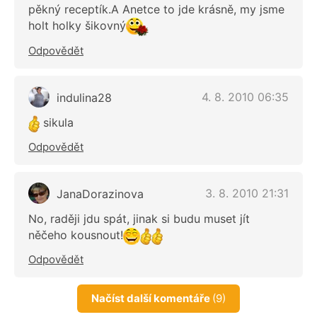
pěkný receptík.A Anetce to jde krásně, my jsme
holt holky šikovný
Odpovědět
4. 8. 2010 06:35
indulina28
sikula
Odpovědět
3. 8. 2010 21:31
JanaDorazinova
No, raději jdu spát, jinak si budu muset jít
něčeho kousnout!
Odpovědět
Načíst další komentáře
(9)