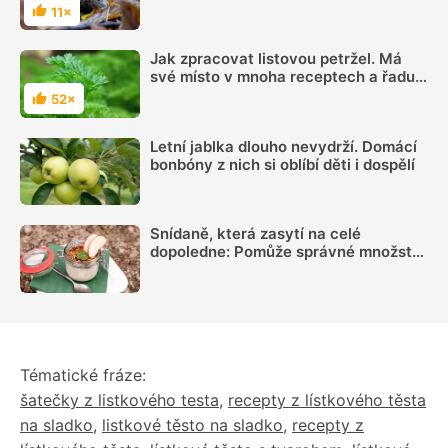
našich předků
11×
Hodnocení
Jak zpracovat listovou petržel. Má
své místo v mnoha receptech a řadu
možností nabízí náš receptář
52×
Hodnocení
Letní jablka dlouho nevydrží. Domácí
bonbóny z nich si oblíbí děti i dospělí
Snídaně, která zasytí na celé
dopoledne: Pomůže správné množství
bílkovin a dostatek vlákniny
Tématické fráze:
šatečky z listkového testa
,
recepty z lístkového těsta
na sladko
,
listkové těsto na sladko
,
recepty z