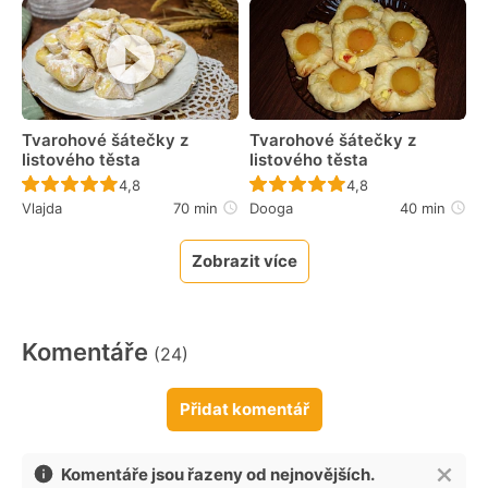
Tvarohové šátečky z
Tvarohové šátečky z
listového těsta
listového těsta
Recept ještě nebyl hodnocen
Recept ještě nebyl 
4,8
4,8
Vlajda
70 min
Dooga
40 min
Zobrazit více
Komentáře
(24)
Přidat komentář
Komentáře jsou řazeny od nejnovějších.