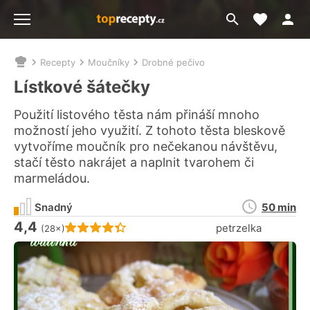
Moje akt
Přejít
Menu
na
vyhledávání
Recepty
Moučníky
Drobné pečivo
Nacházíte
se
Lístkové šátečky
zde:
Použití listového těsta nám přináší mnoho
možností jeho využití. Z tohoto těsta bleskově
vytvoříme moučník pro nečekanou návštěvu,
stačí těsto nakrájet a naplnit tvarohem či
marmeládou.
Doba
Snadný
50 min
přípravy
4,4
Hodnocení receptu je
petrzelka
(28×)