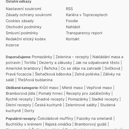
Ostatní odkazy
Nastavení soukromí
RSS
Zásady ochrany soukromí
Kariéra v Topreceptech
Cookies zásady
Foodie
Obchodní podmínky
Nahlásit
Smluvní podmínky
Transparency report
Redakční etický kodex
Kontakt
Inzerce
Pomazánky
|
Zelenina – recepty
|
Nakládání masa a
Doporučujeme:
potravin
|
Tortilla
|
Dezerty a zákusky
|
Jak na odpalované těsto
|
Americké brambory
|
Řeřicha
|
Co se děje na zahradě
|
Svíčková
|
Pravá focaccia
|
Šlehačková bábovka
|
Zelná polévka
|
Zálivky na
salát
|
Třešňová bublanina
Krůtí maso
|
Mleté maso
|
Vepřové maso
|
Oblíbené kategorie:
Bramborová jídla
|
Pomalý hrnec
|
Recepty pro začátečníky
|
Rychlé recepty
|
Snadné recepty
|
Pomazánky
|
Sladké recepty
|
Dietní recepty
|
Česká kuchyně
|
Zeleninové saláty
|
Studená
kuchyně
|
Dorty
Čokoládové muffiny
|
Fazolky na smetaně
|
Populární recepty:
Buchtičky s krémem
|
Rajská omáčka
|
Bramborový guláš
|