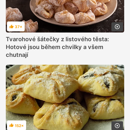
37×
Hodnocení
Tvarohové šátečky z listového těsta:
Hotové jsou během chvilky a všem
chutnají
152×
Hodnocení