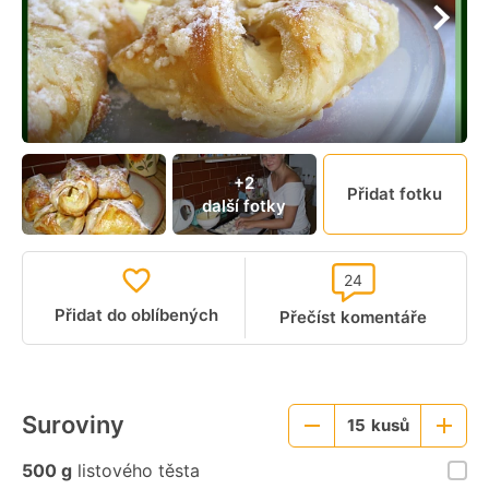
+2
Přidat fotku
další fotky
24
Přidat do oblíbených
Přečíst komentáře
Suroviny
15
kusů
Menší
Větší
porce
porce
500 g
listového těsta