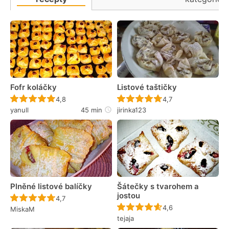
Fofr koláčky
Listové taštičky
Recept ještě nebyl hodnocen
Recept ještě nebyl 
4,8
4,7
yanull
45 min
jirinka123
Plněné listové balíčky
Šátečky s tvarohem a
jostou
Recept ještě nebyl hodnocen
4,7
Recept ještě nebyl 
4,6
MiskaM
tejaja