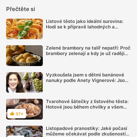
Přečtěte si
Listové těsto jako ideální surovina:
Hodí se k přípravě lahodných a
křupavých závinů či koláčů i skvělých
minipizz
Zelené brambory na talíř nepatří: Proč
brambory zelenají a kdy je už raději
nejíst
Vyzkoušela jsem s dětmi banánové
nanuky podle Anety Vignerové: Jsou
tak dobré, že do konce léta jiné dělat
nebudete
Tvarohové šátečky z listového těsta:
Hotové jsou během chvilky a všem
chutnají
37×
Hodnocení
Listopadové pranostiky: Jaké počasí
můžeme očekávat podle zkušeností