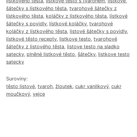
lístkového těsta
,
lístkové těsto s tvarohem
,
lístkové
,
šátečky s lístkového těsta
,
tvarohové šátečky z
lístkového těsta
,
koláčky z lístkového těsta
,
lístkové
šátečky s povidly
,
lístkové koláčky
,
tvarohové
koláčky z lístkového těsta
,
listové šátečky s povidly
,
lístkové těsto recepty
,
listkove testo
,
tvarohové
šátečky z listového těsta
,
listove testo na sladko
satecky
,
plněné listkové těsto
,
šátečky
,
listkove testo
satecky
Suroviny:
těsto listové
,
tvaroh
,
žloutek
,
cukr vanilkový
,
cukr
moučkový
,
vejce