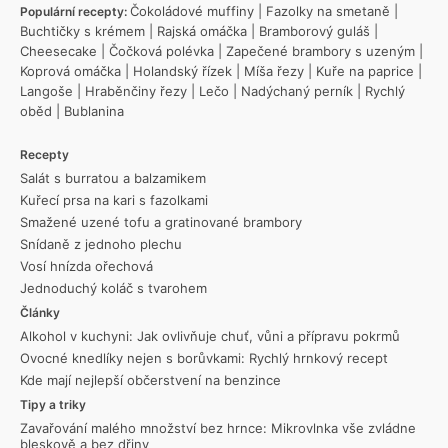
Čokoládové muffiny
|
Fazolky na smetaně
|
Populární recepty:
Buchtičky s krémem
|
Rajská omáčka
|
Bramborový guláš
|
Cheesecake
|
Čočková polévka
|
Zapečené brambory s uzeným
|
Koprová omáčka
|
Holandský řízek
|
Míša řezy
|
Kuře na paprice
|
Langoše
|
Hraběnčiny řezy
|
Lečo
|
Nadýchaný perník
|
Rychlý
oběd
|
Bublanina
Recepty
Salát s burratou a balzamikem
Kuřecí prsa na kari s fazolkami
Smažené uzené tofu a gratinované brambory
Snídaně z jednoho plechu
Vosí hnízda ořechová
Jednoduchý koláč s tvarohem
Články
Alkohol v kuchyni: Jak ovlivňuje chuť, vůni a přípravu pokrmů
Ovocné knedlíky nejen s borůvkami: Rychlý hrnkový recept
Kde mají nejlepší občerstvení na benzince
Tipy a triky
Zavařování malého množství bez hrnce: Mikrovlnka vše zvládne
bleskově a bez dřiny