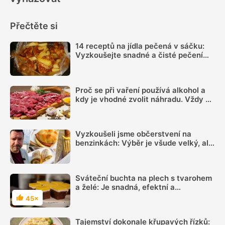
Přečtěte si
14 receptů na jídla pečená v sáčku:
Vyzkoušejte snadné a čisté pečení
plné chuti
Proč se při vaření používá alkohol a
kdy je vhodné zvolit náhradu. Vždy se
totiž neodpaří
Vyzkoušeli jsme občerstvení na
benzinkách: Výběr je všude velký, ale
sázka na sekanou za 69 Kč se
rozhodně vyplatí
Sváteční buchta na plech s tvarohem
a želé: Je snadná, efektní a
neuvěřitelně dobrá
45×
Hodnocení
Tajemství dokonale křupavých řízků: