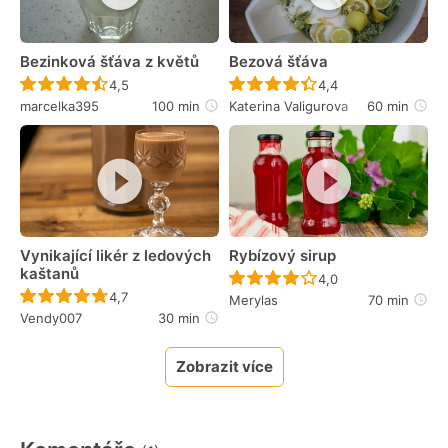
Bezinková šťáva z květů
Bezová šťáva
Recept ještě nebyl hodnocen
Recept ještě nebyl 
4,5
4,4
marcelka395
100 min
Katerina Valigurova
60 min
Vynikající likér z ledových
Rybízový sirup
kaštanů
Recept ještě nebyl 
4,0
Recept ještě nebyl hodnocen
4,7
Merylas
70 min
Vendy007
30 min
Zobrazit více