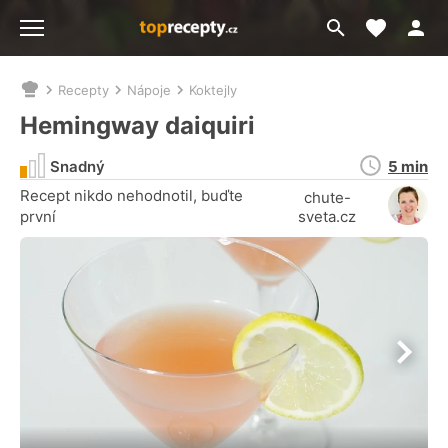
Moje akt
Přejít
Menu
na
vyhledávání
Recepty
Nápoje
Koktejly
Nacházíte
se
Hemingway daiquiri
zde:
Doba
Snadný
5 min
přípravy
Recept nikdo nehodnotil, buďte
chute-
první
sveta.cz