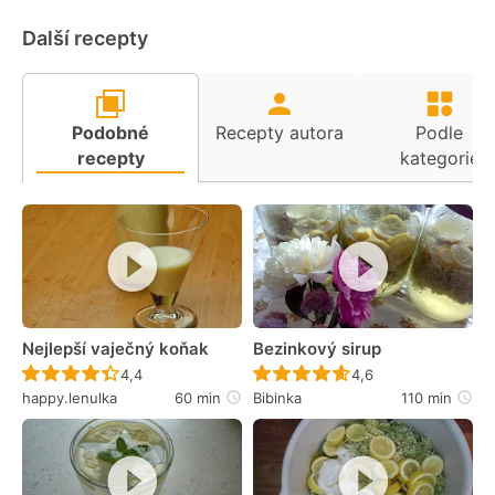
Další recepty
Podobné
Recepty autora
Podle
recepty
kategorie
Nejlepší vaječný koňak
Bezinkový sirup
Recept ještě nebyl hodnocen
Recept ještě nebyl 
4,4
4,6
happy.lenulka
60 min
Bibinka
110 min