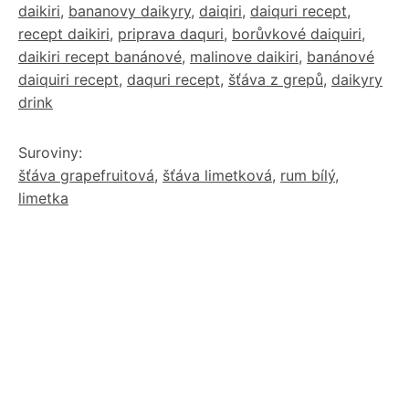
daikiri
,
bananovy daikyry
,
daiqiri
,
daiquri recept
,
recept daikiri
,
priprava daquri
,
borůvkové daiquiri
,
daikiri recept banánové
,
malinove daikiri
,
banánové
daiquiri recept
,
daquri recept
,
šťáva z grepů
,
daikyry
drink
Suroviny:
šťáva grapefruitová
,
šťáva limetková
,
rum bílý
,
limetka