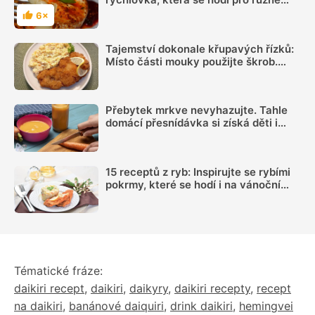
příležitosti
6×
Hodnocení
Tajemství dokonale křupavých řízků:
Místo části mouky použijte škrob.
Důležitý je ale poměr
Přebytek mrkve nevyhazujte. Tahle
domácí přesnídávka si získá děti i
dospělé
15 receptů z ryb: Inspirujte se rybími
pokrmy, které se hodí i na vánoční
hostinu
Tématické fráze:
daikiri recept
,
daikiri
,
daikyry
,
daikiri recepty
,
recept
na daikiri
,
banánové daiquiri
,
drink daikiri
,
hemingvei