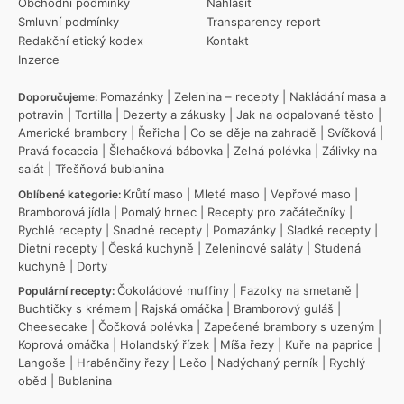
Obchodní podmínky
Nahlásit
Smluvní podmínky
Transparency report
Redakční etický kodex
Kontakt
Inzerce
Pomazánky
|
Zelenina – recepty
|
Nakládání masa a
Doporučujeme:
potravin
|
Tortilla
|
Dezerty a zákusky
|
Jak na odpalované těsto
|
Americké brambory
|
Řeřicha
|
Co se děje na zahradě
|
Svíčková
|
Pravá focaccia
|
Šlehačková bábovka
|
Zelná polévka
|
Zálivky na
salát
|
Třešňová bublanina
Krůtí maso
|
Mleté maso
|
Vepřové maso
|
Oblíbené kategorie:
Bramborová jídla
|
Pomalý hrnec
|
Recepty pro začátečníky
|
Rychlé recepty
|
Snadné recepty
|
Pomazánky
|
Sladké recepty
|
Dietní recepty
|
Česká kuchyně
|
Zeleninové saláty
|
Studená
kuchyně
|
Dorty
Čokoládové muffiny
|
Fazolky na smetaně
|
Populární recepty:
Buchtičky s krémem
|
Rajská omáčka
|
Bramborový guláš
|
Cheesecake
|
Čočková polévka
|
Zapečené brambory s uzeným
|
Koprová omáčka
|
Holandský řízek
|
Míša řezy
|
Kuře na paprice
|
Langoše
|
Hraběnčiny řezy
|
Lečo
|
Nadýchaný perník
|
Rychlý
oběd
|
Bublanina