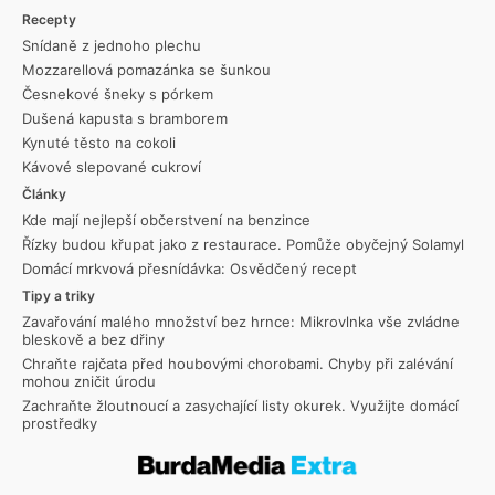
Recepty
Snídaně z jednoho plechu
Mozzarellová pomazánka se šunkou
Česnekové šneky s pórkem
Dušená kapusta s bramborem
Kynuté těsto na cokoli
Kávové slepované cukroví
Články
Kde mají nejlepší občerstvení na benzince
Řízky budou křupat jako z restaurace. Pomůže obyčejný Solamyl
Domácí mrkvová přesnídávka: Osvědčený recept
Tipy a triky
Zavařování malého množství bez hrnce: Mikrovlnka vše zvládne
bleskově a bez dřiny
Chraňte rajčata před houbovými chorobami. Chyby při zalévání
mohou zničit úrodu
Zachraňte žloutnoucí a zasychající listy okurek. Využijte domácí
prostředky