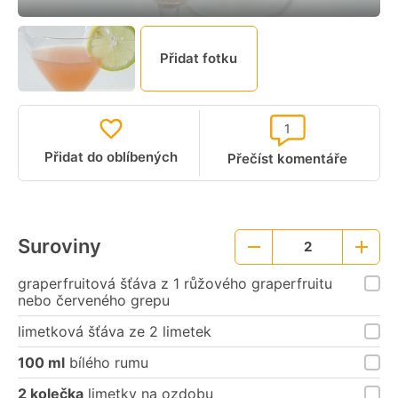
Přidat fotku
1
Přidat do oblíbených
Přečíst komentáře
Suroviny
2
Menší
Větší
porce
porce
graperfruitová šťáva z 1 růžového graperfruitu
nebo červeného grepu
limetková šťáva ze 2 limetek
100 ml
bílého rumu
2 kolečka
limetky na ozdobu