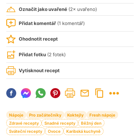
Označit jako uvařené
(2× uvařeno)
Přidat komentář
(1 komentář)
Ohodnotit recept
Přidat fotku
(2 fotek)
Vytisknout recept
Nápoje
Pro začátečníky
Koktejly
Fresh nápoje
Zdravé recepty
Snadné recepty
Běžný den
Sváteční recepty
Ovoce
Karibská kuchyně