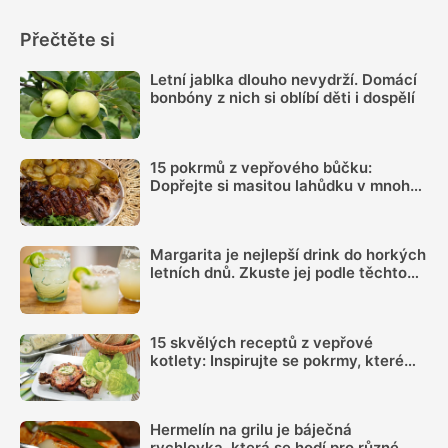
Přečtěte si
Letní jablka dlouho nevydrží. Domácí
bonbóny z nich si oblíbí děti i dospělí
15 pokrmů z vepřového bůčku:
Dopřejte si masitou lahůdku v mnoha
podobách
Margarita je nejlepší drink do horkých
letních dnů. Zkuste jej podle těchto
receptů ve verzi s pivem nebo s chilli
15 skvělých receptů z vepřové
kotlety: Inspirujte se pokrmy, které
vás nezklamou
Hermelín na grilu je báječná
rychlovka, která se hodí pro různé