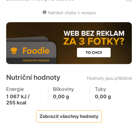
Nahlásit chybu v receptu
Nutriční hodnoty
Hodnoty jsou přibližné
Energie
Bílkoviny
Tuky
1 067
kJ /
0,00
g
0,00
g
255
kcal
Zobrazit všechny hodnoty