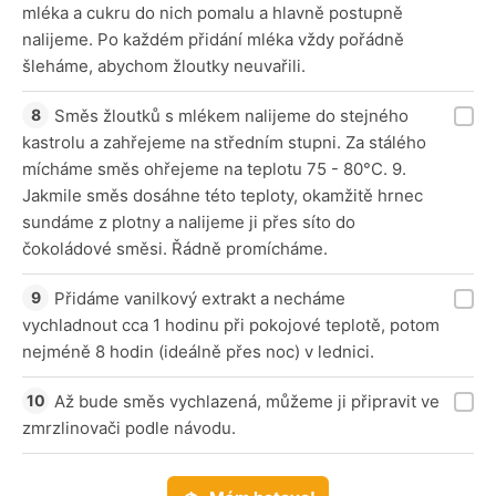
mléka a cukru do nich pomalu a hlavně postupně
nalijeme. Po každém přidání mléka vždy pořádně
šleháme, abychom žloutky neuvařili.
Směs žloutků s mlékem nalijeme do stejného
kastrolu a zahřejeme na středním stupni. Za stálého
mícháme směs ohřejeme na teplotu 75 - 80°C. 9.
Jakmile směs dosáhne této teploty, okamžitě hrnec
sundáme z plotny a nalijeme ji přes síto do
čokoládové směsi. Řádně promícháme.
Přidáme vanilkový extrakt a necháme
vychladnout cca 1 hodinu při pokojové teplotě, potom
nejméně 8 hodin (ideálně přes noc) v lednici.
Až bude směs vychlazená, můžeme ji připravit ve
zmrzlinovači podle návodu.