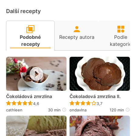
Další recepty
Podobné
Recepty autora
Podle
recepty
kategorie
Čokoládová zmrzlina
Čokoladová zmrzlina II.
Recept ještě nebyl hodnocen
Recept ještě nebyl 
4,6
3,7
cathleen
30 min
ondavlna
120 min