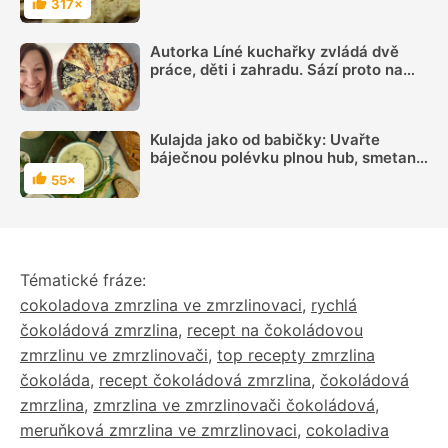
317×
Hodnocení
Autorka Líné kuchařky zvládá dvě
práce, děti i zahradu. Sází proto na
jednoduchá jídla, ale umí i poctivé
frgále
Kulajda jako od babičky: Uvařte
báječnou polévku plnou hub, smetany
a kopru
55×
Hodnocení
Tématické fráze:
cokoladova zmrzlina ve zmrzlinovaci
,
rychlá
čokoládová zmrzlina
,
recept na čokoládovou
zmrzlinu ve zmrzlinovači
,
top recepty zmrzlina
čokoláda
,
recept čokoládová zmrzlina
,
čokoládová
zmrzlina
,
zmrzlina ve zmrzlinovači čokoládová
,
meruňková zmrzlina ve zmrzlinovaci
,
cokoladiva