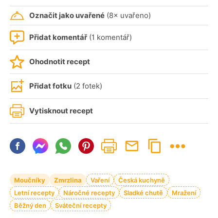
Označit jako uvařené
(8× uvařeno)
Přidat komentář
(1 komentář)
Ohodnotit recept
Přidat fotku
(2 fotek)
Vytisknout recept
Moučníky
Zmrzlina
Vaření
Česká kuchyně
Letní recepty
Náročné recepty
Sladké chutě
Mražení
Běžný den
Sváteční recepty