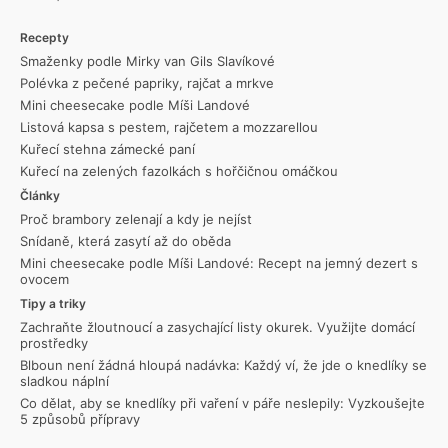
Recepty
Smaženky podle Mirky van Gils Slavíkové
Polévka z pečené papriky, rajčat a mrkve
Mini cheesecake podle Míši Landové
Listová kapsa s pestem, rajčetem a mozzarellou
Kuřecí stehna zámecké paní
Kuřecí na zelených fazolkách s hořčičnou omáčkou
Články
Proč brambory zelenají a kdy je nejíst
Snídaně, která zasytí až do oběda
Mini cheesecake podle Míši Landové: Recept na jemný dezert s
ovocem
Tipy a triky
Zachraňte žloutnoucí a zasychající listy okurek. Využijte domácí
prostředky
Blboun není žádná hloupá nadávka: Každý ví, že jde o knedlíky se
sladkou náplní
Co dělat, aby se knedlíky při vaření v páře neslepily: Vyzkoušejte
5 způsobů přípravy