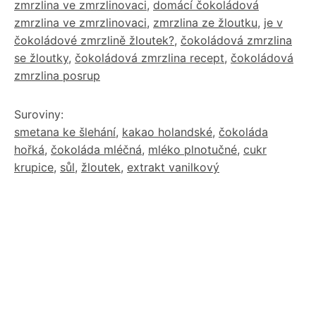
zmrzlina ve zmrzlinovaci
,
domácí čokoládová
zmrzlina ve zmrzlinovaci
,
zmrzlina ze žloutku
,
je v
čokoládové zmrzlině žloutek?
,
čokoládová zmrzlina
se žloutky
,
čokoládová zmrzlina recept
,
čokoládová
zmrzlina posrup
Suroviny:
smetana ke šlehání
,
kakao holandské
,
čokoláda
hořká
,
čokoláda mléčná
,
mléko plnotučné
,
cukr
krupice
,
sůl
,
žloutek
,
extrakt vanilkový