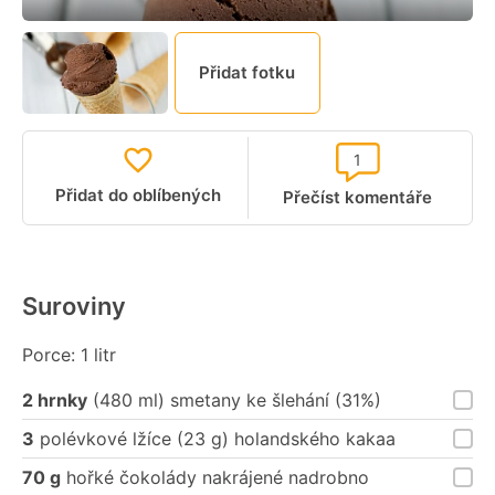
Přidat fotku
1
Přidat do oblíbených
Přečíst komentáře
Suroviny
Porce: 1 litr
2 hrnky
(480 ml) smetany ke šlehání (31%)
3
polévkové lžíce (23 g) holandského kakaa
70 g
hořké čokolády nakrájené nadrobno