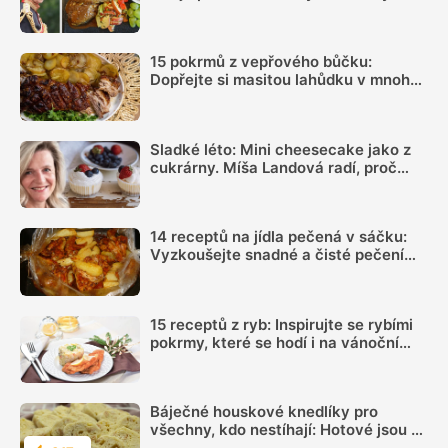
šlehačkou. Tohle je její recept
15 pokrmů z vepřového bůčku:
Dopřejte si masitou lahůdku v mnoha
podobách
Sladké léto: Mini cheesecake jako z
cukrárny. Míša Landová radí, proč
nespěchat se šleháním náplně
14 receptů na jídla pečená v sáčku:
Vyzkoušejte snadné a čisté pečení
plné chuti
15 receptů z ryb: Inspirujte se rybími
pokrmy, které se hodí i na vánoční
hostinu
Báječné houskové knedlíky pro
všechny, kdo nestíhají: Hotové jsou za
chvilku