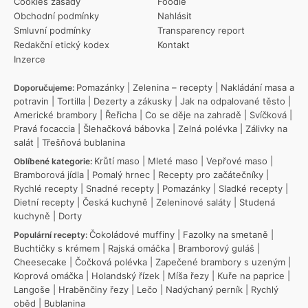
Cookies zásady
Foodie
Obchodní podmínky
Nahlásit
Smluvní podmínky
Transparency report
Redakční etický kodex
Kontakt
Inzerce
Pomazánky
|
Zelenina – recepty
|
Nakládání masa a
Doporučujeme:
potravin
|
Tortilla
|
Dezerty a zákusky
|
Jak na odpalované těsto
|
Americké brambory
|
Řeřicha
|
Co se děje na zahradě
|
Svíčková
|
Pravá focaccia
|
Šlehačková bábovka
|
Zelná polévka
|
Zálivky na
salát
|
Třešňová bublanina
Krůtí maso
|
Mleté maso
|
Vepřové maso
|
Oblíbené kategorie:
Bramborová jídla
|
Pomalý hrnec
|
Recepty pro začátečníky
|
Rychlé recepty
|
Snadné recepty
|
Pomazánky
|
Sladké recepty
|
Dietní recepty
|
Česká kuchyně
|
Zeleninové saláty
|
Studená
kuchyně
|
Dorty
Čokoládové muffiny
|
Fazolky na smetaně
|
Populární recepty:
Buchtičky s krémem
|
Rajská omáčka
|
Bramborový guláš
|
Cheesecake
|
Čočková polévka
|
Zapečené brambory s uzeným
|
Koprová omáčka
|
Holandský řízek
|
Míša řezy
|
Kuře na paprice
|
Langoše
|
Hraběnčiny řezy
|
Lečo
|
Nadýchaný perník
|
Rychlý
oběd
|
Bublanina