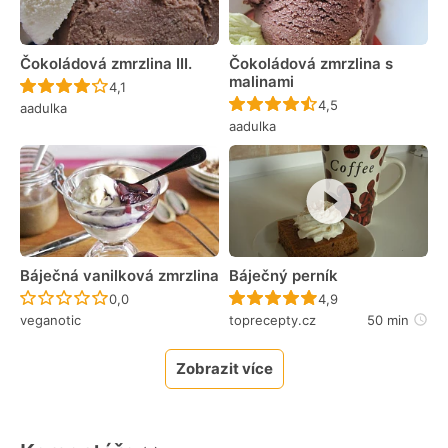
Čokoládová zmrzlina III.
Čokoládová zmrzlina s
malinami
Recept ještě nebyl hodnocen
4,1
Recept ještě nebyl 
4,5
aadulka
aadulka
Báječná vanilková zmrzlina
Báječný perník
Recept ještě nebyl hodnocen
Recept ještě nebyl 
0,0
4,9
veganotic
toprecepty.cz
50 min
Zobrazit více