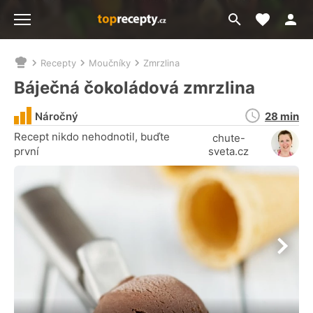
Moje akt
Přejít
Menu
na
vyhledávání
Recepty
Moučníky
Zmrzlina
Nacházíte
se
Báječná čokoládová zmrzlina
zde:
Doba
Náročný
28 min
přípravy
Recept nikdo nehodnotil, buďte
chute-
první
sveta.cz