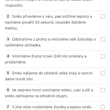
rozpustilo.
Směs přivedeme k varu, pak snížíme teplotu a
necháme povařit 30 sekund, neustále šleháme
metlou.
Odstraníme z plotny a vmícháme obě čokolády a
vyšleháme dohladka.
Vmícháme druhý hrnek (240 ml) smetany a
prošleháme.
Směs nalijeme do středně velké mísy a navrch
dáme husté síto.
Ve stejném hrnci smícháme mléko, cukr a sůl a
směs zahřejeme na středním stupni.
V jiné míse rozšleháme žloutky a teplou směs