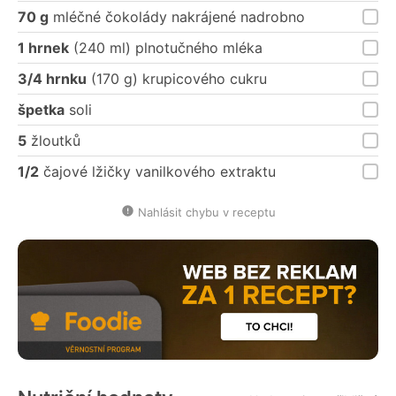
70 g
mléčné čokolády nakrájené nadrobno
1 hrnek
(240 ml) plnotučného mléka
3/4 hrnku
(170 g) krupicového cukru
špetka
soli
5
žloutků
1/2
čajové lžičky vanilkového extraktu
Nahlásit chybu v receptu