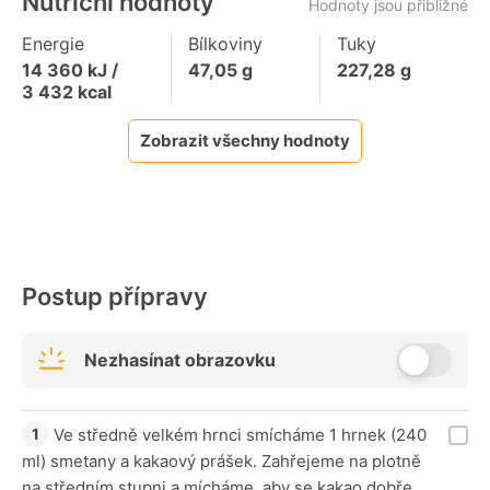
Nutriční hodnoty
Hodnoty jsou přibližné
Energie
Bílkoviny
Tuky
14 360
kJ /
47,05
g
227,28
g
3 432
kcal
Zobrazit všechny hodnoty
Postup přípravy
Nezhasínat obrazovku
Ve středně velkém hrnci smícháme 1 hrnek (240
ml) smetany a kakaový prášek. Zahřejeme na plotně
na středním stupni a mícháme, aby se kakao dobře