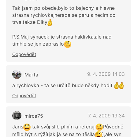
Tak jsem po obede,bylo to bajecny a hlavne
strasna rychlovka,nerada se paru s necim co
trva,takze Diky
P.S.Muj synacek je strasna haklivka,ale nad
timhle se jen zaprasilo
Odpovědět
9. 4. 2009 14:03
Marta
a rychlovka - ta se určitě bude někdy hodit
Odpovědět
7. 4. 2009 19:34
mirca75
Jaris
tak svůj slib plním a referuji
Původně
mělo být s rýží(jak já se na to těšila
),ale syn