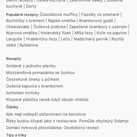
Dietní recepty
|
Česká kuchyně
|
Zeleninové saláty
|
Studená
kuchyně
|
Dorty
Čokoládové muffiny
|
Fazolky na smetaně
|
Populární recepty:
Buchtičky s krémem
|
Rajská omáčka
|
Bramborový guláš
|
Cheesecake
|
Čočková polévka
|
Zapečené brambory s uzeným
|
Koprová omáčka
|
Holandský řízek
|
Míša řezy
|
Kuře na paprice
|
Langoše
|
Hraběnčiny řezy
|
Lečo
|
Nadýchaný perník
|
Rychlý
oběd
|
Bublanina
Recepty
Snídaně z jednoho plechu
Mozzarellová pomazánka se šunkou
Česnekové šneky s pórkem
Dušená kapusta s bramborem
Ischelske torticky
Křupavé placičky (aneb když zbude chleba)
Články
Kde mají nejlepší občerstvení na benzince
Řízky budou křupat jako z restaurace. Pomůže obyčejný Solamyl
Domácí mrkvová přesnídávka: Osvědčený recept
Tipy a triky