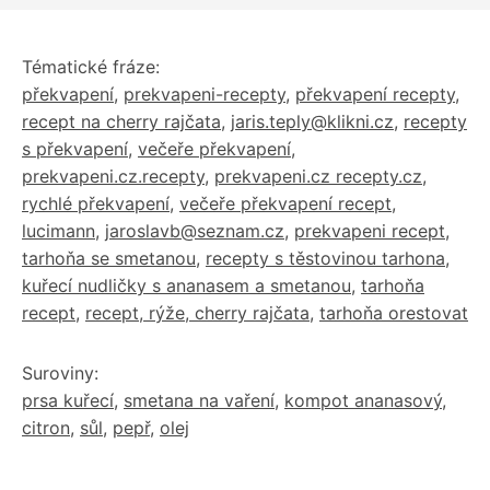
Tématické fráze:
překvapení
,
prekvapeni-recepty
,
překvapení recepty
,
recept na cherry rajčata
,
jaris.teply@klikni.cz
,
recepty
s překvapení
,
večeře překvapení
,
prekvapeni.cz.recepty
,
prekvapeni.cz recepty.cz
,
rychlé překvapení
,
večeře překvapení recept
,
lucimann
,
jaroslavb@seznam.cz
,
prekvapeni recept
,
tarhoňa se smetanou
,
recepty s těstovinou tarhona
,
kuřecí nudličky s ananasem a smetanou
,
tarhoňa
recept
,
recept, rýže, cherry rajčata
,
tarhoňa orestovat
Suroviny:
prsa kuřecí
,
smetana na vaření
,
kompot ananasový
,
citron
,
sůl
,
pepř
,
olej