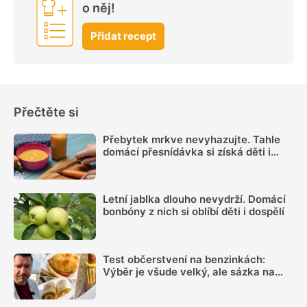
o něj!
Přidat recept
Přečtěte si
Přebytek mrkve nevyhazujte. Tahle
domácí přesnídávka si získá děti i
dospělé
Letní jablka dlouho nevydrží. Domácí
bonbóny z nich si oblíbí děti i dospělí
Test občerstvení na benzinkách:
Výběr je všude velký, ale sázka na
sekanou se rozhodně vyplatí