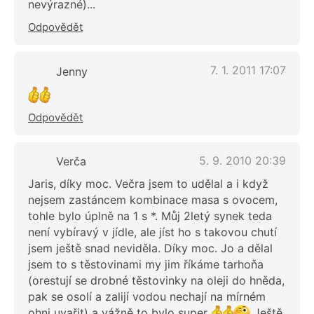
nevýrazné)...
Odpovědět
7. 1. 2011 17:07
Jenny
Odpovědět
5. 9. 2010 20:39
Verča
Jaris, díky moc. Večra jsem to udělal a i když
nejsem zastáncem kombinace masa s ovocem,
tohle bylo úplně na 1 s *. Můj 2letý synek teda
není vybíravý v jídle, ale jíst ho s takovou chutí
jsem ještě snad neviděla. Díky moc. Jo a dělal
jsem to s těstovinami my jim říkáme tarhoňa
(orestují se drobné těstovinky na oleji do hněda,
pak se osolí a zalijí vodou nechají na mírném
ohni uvařit) a vážně to bylo super
Ještě