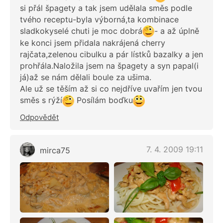
si přál špagety a tak jsem udělala směs podle
tvého receptu-byla výborná,ta kombinace
sladkokyselé chuti je moc dobrá
- a až úplně
ke konci jsem přidala nakrájená cherry
rajčata,zelenou cibulku a pár lístků bazalky a jen
prohřála.Naložila jsem na špagety a syn papal(i
já)až se nám dělali boule za ušima.
Ale už se těším až si co nejdříve uvařím jen tvou
směs s rýží
Posílám boďku
Odpovědět
7. 4. 2009 19:11
mirca75