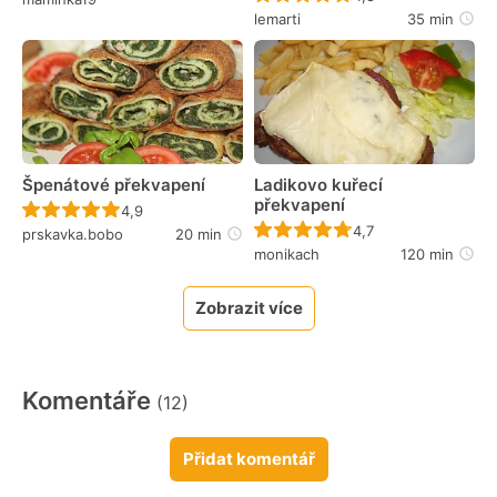
lemarti
35 min
Špenátové překvapení
Ladikovo kuřecí
překvapení
Recept ještě nebyl hodnocen
4,9
Recept ještě nebyl 
4,7
prskavka.bobo
20 min
monikach
120 min
Zobrazit více
Komentáře
(12)
Přidat komentář