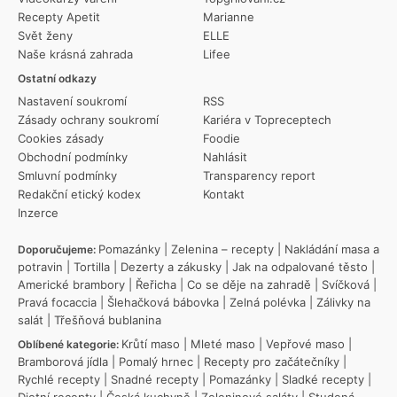
Recepty Apetit
Marianne
Svět ženy
ELLE
Naše krásná zahrada
Lifee
Ostatní odkazy
Nastavení soukromí
RSS
Zásady ochrany soukromí
Kariéra v Topreceptech
Cookies zásady
Foodie
Obchodní podmínky
Nahlásit
Smluvní podmínky
Transparency report
Redakční etický kodex
Kontakt
Inzerce
Pomazánky
|
Zelenina – recepty
|
Nakládání masa a
Doporučujeme:
potravin
|
Tortilla
|
Dezerty a zákusky
|
Jak na odpalované těsto
|
Americké brambory
|
Řeřicha
|
Co se děje na zahradě
|
Svíčková
|
Pravá focaccia
|
Šlehačková bábovka
|
Zelná polévka
|
Zálivky na
salát
|
Třešňová bublanina
Krůtí maso
|
Mleté maso
|
Vepřové maso
|
Oblíbené kategorie:
Bramborová jídla
|
Pomalý hrnec
|
Recepty pro začátečníky
|
Rychlé recepty
|
Snadné recepty
|
Pomazánky
|
Sladké recepty
|