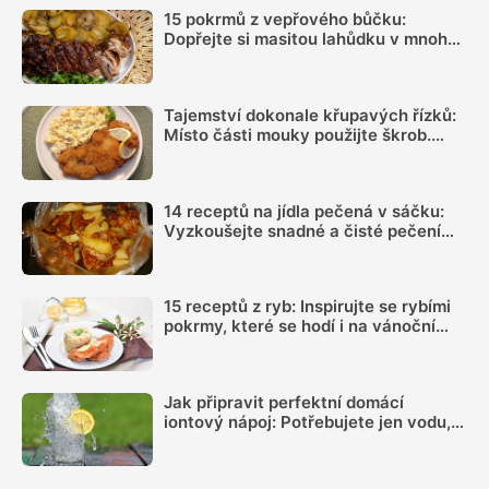
15 pokrmů z vepřového bůčku:
Dopřejte si masitou lahůdku v mnoha
podobách
Tajemství dokonale křupavých řízků:
Místo části mouky použijte škrob.
Důležitý je ale poměr
14 receptů na jídla pečená v sáčku:
Vyzkoušejte snadné a čisté pečení
plné chuti
15 receptů z ryb: Inspirujte se rybími
pokrmy, které se hodí i na vánoční
hostinu
Jak připravit perfektní domácí
iontový nápoj: Potřebujete jen vodu,
citron, sůl a pár minut času