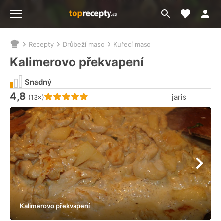
Moje akt
Přejít
Menu
na
vyhledávání
Recepty
Drůbeží maso
Kuřecí maso
Nacházíte
se
Kalimerovo překvapení
zde:
Snadný
4,8
Hodnocení receptu je
jaris
(13×)
Kalimerovo překvapení