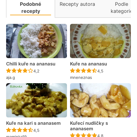
Podobné
Recepty autora
Podle
recepty
kategorie
Chilli kuře na ananasu
Kuře na ananasu
Recept ještě nebyl hodnocen
Recept ještě nebyl 
4,2
4,5
aja.g
mneneznas
Kuře na kari s ananasem
Kuřecí nudličky s
ananasem
Recept ještě nebyl hodnocen
4,5
Recept ještě nebyl 
4,8
maminka19