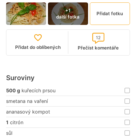
+1
Přidat fotku
další fotka
12
Přidat do oblíbených
Přečíst komentáře
Suroviny
500 g
kuřecích prsou
smetana na vaření
ananasový kompot
1
citrón
sůl