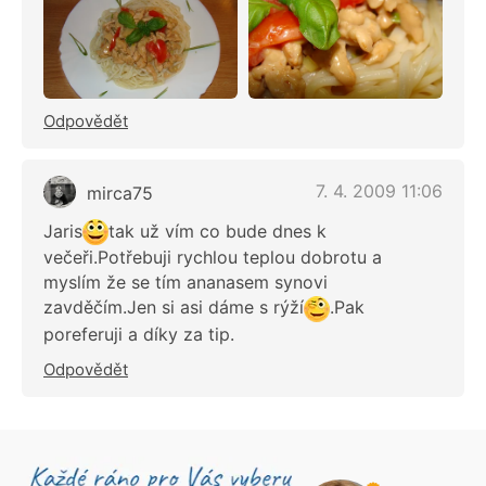
Odpovědět
7. 4. 2009 11:06
mirca75
Jaris
tak už vím co bude dnes k
večeři.Potřebuji rychlou teplou dobrotu a
myslím že se tím ananasem synovi
zavděčím.Jen si asi dáme s rýží
.Pak
poreferuji a díky za tip.
Odpovědět