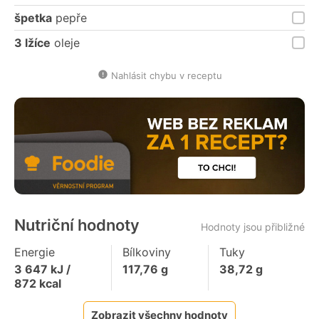
špetka
pepře
3 lžíce
oleje
Nahlásit chybu v receptu
Nutriční hodnoty
Hodnoty jsou přibližné
Energie
Bílkoviny
Tuky
3 647
kJ /
117,76
g
38,72
g
872
kcal
Zobrazit všechny hodnoty