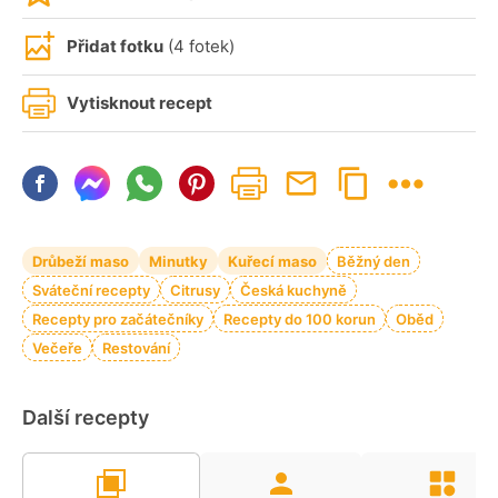
Přidat fotku
(4 fotek)
Vytisknout recept
Drůbeží maso
Minutky
Kuřecí maso
Běžný den
Sváteční recepty
Citrusy
Česká kuchyně
Recepty pro začátečníky
Recepty do 100 korun
Oběd
Večeře
Restování
Další recepty