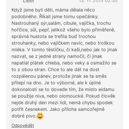
13. 11. 2015 02:50
Libor
Když jsme byli děti, máma dělala něco
podobného. Říkali jsme tomu opečánky.
Nastrouhaný sýr,salám, cibule, vajíčka, trochu
hořčice, sůl, pepř, jelikož všeho bylo přiměřeně,
správná hustota se trefila buď trochou
strouhanky, nebo vajíčkem navíc, nebo troškou
mléka. V tomto těstíčku, či kaši,nebo jak to jinak
nazvat, se z jedné strany namočil, či jinak
napatlal plátek chleba, nebo veky a osmažilo se
to z obou stran. Chce to ale dát na dost
rozpálenou pánev, protože jinak se ta směs
přilepí na dno. Je to výborné, ale k úplné
dokonalosti se to dovede tím, že místo eidamu
se použije niva, nebo olomoucké. Pokud člověk
nejde druhý den mezi lidi, nemá chybu spodek
potřít česnekem. Jako příloha samozřejmě
dobré pivo.
Odpovědět