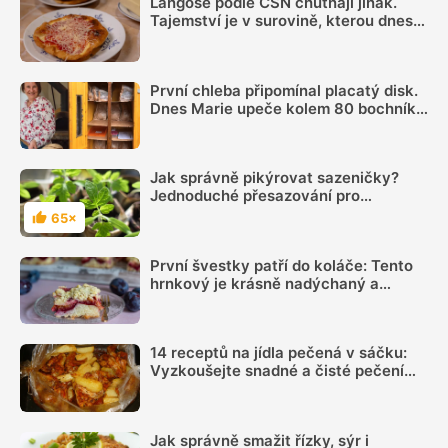
Langoše podle ČSN chutnají jinak.
Tajemství je v surovině, kterou dnes
téměř nikdo nepřidává
První chleba připomínal placatý disk.
Dnes Marie upeče kolem 80 bochníků
týdně a prodává je ze samoobslužné
skříně
Jak správně pikýrovat sazeničky?
Jednoduché přesazování pro
začátečníky
65×
Hodnocení
První švestky patří do koláče: Tento
hrnkový je krásně nadýchaný a
chutná skoro jako kynutý
14 receptů na jídla pečená v sáčku:
Vyzkoušejte snadné a čisté pečení
plné chuti
Jak správně smažit řízky, sýr i