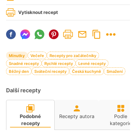
Vytisknout recept
Minutky
Večeře
Recepty pro začátečníky
Snadné recepty
Rychlé recepty
Levné recepty
Běžný den
Sváteční recepty
Česká kuchyně
Smažení
Další recepty
Podobné
Recepty autora
Podle
recepty
kategorie