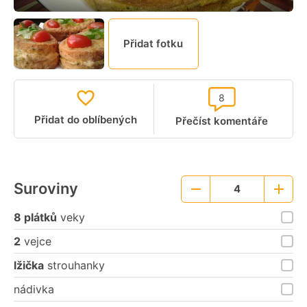
Přidat fotku
8
Přidat do oblíbených
Přečíst komentáře
Suroviny
4
Menší
Větší
porce
porce
8 plátků
veky
2
vejce
lžička
strouhanky
nádivka