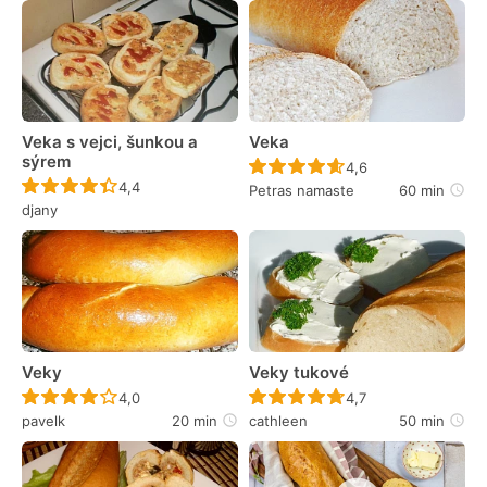
Veka s vejci, šunkou a
Veka
sýrem
Recept ještě nebyl 
4,6
Recept ještě nebyl hodnocen
4,4
Petras namaste
60 min
djany
Veky
Veky tukové
Recept ještě nebyl hodnocen
Recept ještě nebyl 
4,0
4,7
pavelk
20 min
cathleen
50 min