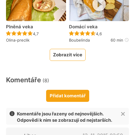
Plněná veka
Domácí veka
Recept ještě nebyl hodnocen
Recept ještě nebyl 
4,7
4,6
Olina-preclik
Boubelinda
60 min
Zobrazit více
Komentáře
(8)
Přidat komentář
Komentáře jsou řazeny od nejnovějších.
Odpovědi k nim se zobrazují od nejstarších.