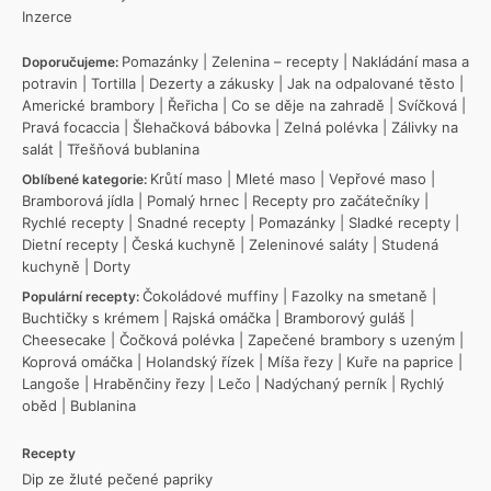
Inzerce
Pomazánky
|
Zelenina – recepty
|
Nakládání masa a
Doporučujeme:
potravin
|
Tortilla
|
Dezerty a zákusky
|
Jak na odpalované těsto
|
Americké brambory
|
Řeřicha
|
Co se děje na zahradě
|
Svíčková
|
Pravá focaccia
|
Šlehačková bábovka
|
Zelná polévka
|
Zálivky na
salát
|
Třešňová bublanina
Krůtí maso
|
Mleté maso
|
Vepřové maso
|
Oblíbené kategorie:
Bramborová jídla
|
Pomalý hrnec
|
Recepty pro začátečníky
|
Rychlé recepty
|
Snadné recepty
|
Pomazánky
|
Sladké recepty
|
Dietní recepty
|
Česká kuchyně
|
Zeleninové saláty
|
Studená
kuchyně
|
Dorty
Čokoládové muffiny
|
Fazolky na smetaně
|
Populární recepty:
Buchtičky s krémem
|
Rajská omáčka
|
Bramborový guláš
|
Cheesecake
|
Čočková polévka
|
Zapečené brambory s uzeným
|
Koprová omáčka
|
Holandský řízek
|
Míša řezy
|
Kuře na paprice
|
Langoše
|
Hraběnčiny řezy
|
Lečo
|
Nadýchaný perník
|
Rychlý
oběd
|
Bublanina
Recepty
Dip ze žluté pečené papriky