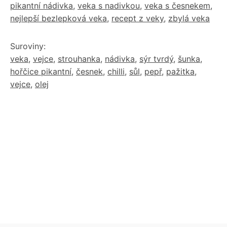
pikantní nádivka
,
veka s nadivkou
,
veka s česnekem
,
nejlepší bezlepková veka
,
recept z veky
,
zbylá veka
Suroviny:
veka
,
vejce
,
strouhanka
,
nádivka
,
sýr tvrdý
,
šunka
,
hořčice pikantní
,
česnek
,
chilli
,
sůl
,
pepř
,
pažitka
,
vejce
,
olej