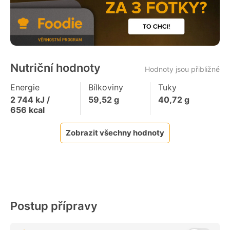
Nutriční hodnoty
Hodnoty jsou přibližné
Energie
Bílkoviny
Tuky
2 744
kJ /
59,52
g
40,72
g
656
kcal
Zobrazit všechny hodnoty
Postup přípravy