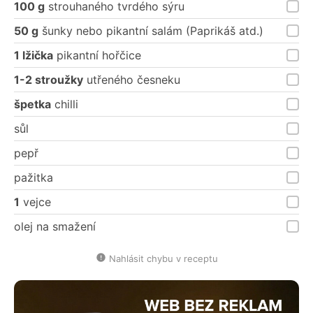
100 g
strouhaného tvrdého sýru
50 g
šunky nebo pikantní salám (Paprikáš atd.)
1 lžička
pikantní hořčice
1-2 stroužky
utřeného česneku
špetka
chilli
sůl
pepř
pažitka
1
vejce
olej na smažení
Nahlásit chybu v receptu