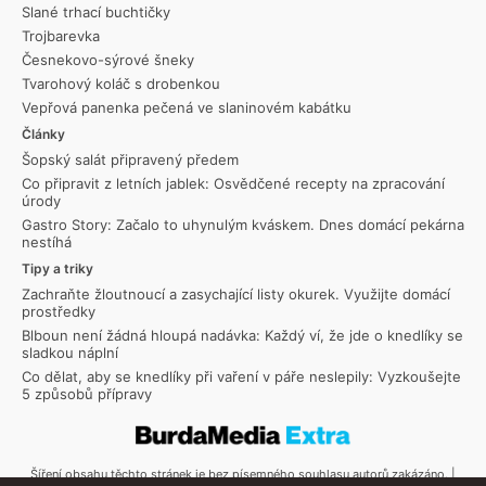
Slané trhací buchtičky
Trojbarevka
Česnekovo-sýrové šneky
Tvarohový koláč s drobenkou
Vepřová panenka pečená ve slaninovém kabátku
Články
Šopský salát připravený předem
Co připravit z letních jablek: Osvědčené recepty na zpracování
úrody
Gastro Story: Začalo to uhynulým kváskem. Dnes domácí pekárna
nestíhá
Tipy a triky
Zachraňte žloutnoucí a zasychající listy okurek. Využijte domácí
prostředky
Blboun není žádná hloupá nadávka: Každý ví, že jde o knedlíky se
sladkou náplní
Co dělat, aby se knedlíky při vaření v páře neslepily: Vyzkoušejte
5 způsobů přípravy
Šíření obsahu těchto stránek je bez písemného souhlasu autorů zakázáno. |