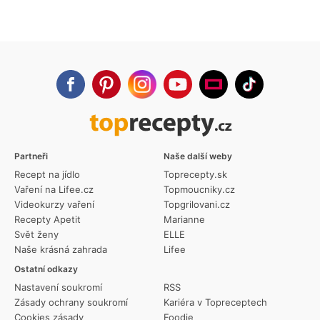
Partneři
Naše další weby
Recept na jídlo
Toprecepty.sk
Vaření na Lifee.cz
Topmoucniky.cz
Videokurzy vaření
Topgrilovani.cz
Recepty Apetit
Marianne
Svět ženy
ELLE
Naše krásná zahrada
Lifee
Ostatní odkazy
Nastavení soukromí
RSS
Zásady ochrany soukromí
Kariéra v Topreceptech
Cookies zásady
Foodie