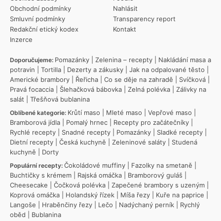
Obchodní podmínky
Nahlásit
Smluvní podmínky
Transparency report
Redakční etický kodex
Kontakt
Inzerce
Pomazánky
|
Zelenina – recepty
|
Nakládání masa a
Doporučujeme:
potravin
|
Tortilla
|
Dezerty a zákusky
|
Jak na odpalované těsto
|
Americké brambory
|
Řeřicha
|
Co se děje na zahradě
|
Svíčková
|
Pravá focaccia
|
Šlehačková bábovka
|
Zelná polévka
|
Zálivky na
salát
|
Třešňová bublanina
Krůtí maso
|
Mleté maso
|
Vepřové maso
|
Oblíbené kategorie:
Bramborová jídla
|
Pomalý hrnec
|
Recepty pro začátečníky
|
Rychlé recepty
|
Snadné recepty
|
Pomazánky
|
Sladké recepty
|
Dietní recepty
|
Česká kuchyně
|
Zeleninové saláty
|
Studená
kuchyně
|
Dorty
Čokoládové muffiny
|
Fazolky na smetaně
|
Populární recepty:
Buchtičky s krémem
|
Rajská omáčka
|
Bramborový guláš
|
Cheesecake
|
Čočková polévka
|
Zapečené brambory s uzeným
|
Koprová omáčka
|
Holandský řízek
|
Míša řezy
|
Kuře na paprice
|
Langoše
|
Hraběnčiny řezy
|
Lečo
|
Nadýchaný perník
|
Rychlý
oběd
|
Bublanina