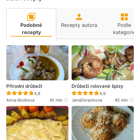
Podobné
Recepty autora
Podle
recepty
kategorie
Přírodní drůbeží
Drůbeží rolované špízy
Recept ještě nebyl hodnocen
Recept ještě nebyl 
4,8
4,9
Anna Kocikova
45 min
JanaDorazinova
45 min