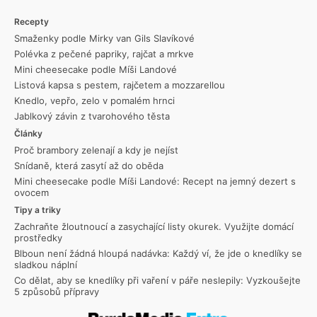
Recepty
Smaženky podle Mirky van Gils Slavíkové
Polévka z pečené papriky, rajčat a mrkve
Mini cheesecake podle Míši Landové
Listová kapsa s pestem, rajčetem a mozzarellou
Knedlo, vepřo, zelo v pomalém hrnci
Jablkový závin z tvarohového těsta
Články
Proč brambory zelenají a kdy je nejíst
Snídaně, která zasytí až do oběda
Mini cheesecake podle Míši Landové: Recept na jemný dezert s
ovocem
Tipy a triky
Zachraňte žloutnoucí a zasychající listy okurek. Využijte domácí
prostředky
Blboun není žádná hloupá nadávka: Každý ví, že jde o knedlíky se
sladkou náplní
Co dělat, aby se knedlíky při vaření v páře neslepily: Vyzkoušejte
5 způsobů přípravy