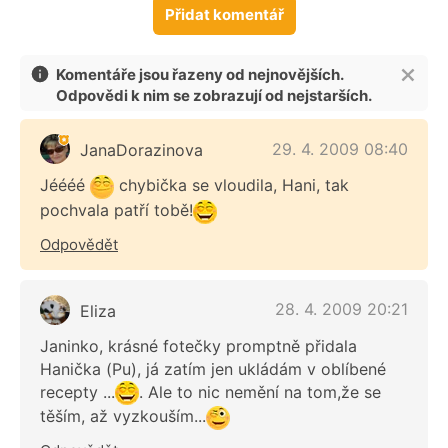
Přidat komentář
Komentáře jsou řazeny od nejnovějších.
Odpovědi k nim se zobrazují od nejstarších.
29. 4. 2009 08:40
JanaDorazinova
Jéééé
chybička se vloudila, Hani, tak
pochvala patří tobě!
Odpovědět
28. 4. 2009 20:21
Eliza
Janinko, krásné fotečky promptně přidala
Hanička (Pu), já zatím jen ukládám v oblíbené
recepty ...
. Ale to nic nemění na tom,že se
těším, až vyzkouším...