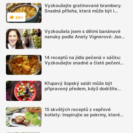
Vyzkoušejte gratinované brambory.
Snadná příloha, která může být i
bezmasým obědem
30×
Hodnocení
Vyzkoušela jsem s dětmi banánové
nanuky podle Anety Vignerové: Jsou
tak dobré, že do konce léta jiné dělat
nebudete
14 receptů na jídla pečená v sáčku:
Vyzkoušejte snadné a čisté pečení
plné chuti
Křupavý šopský salát může být
připravený předem, když dodržíte
správný postup
15 skvělých receptů z vepřové
kotlety: Inspirujte se pokrmy, které
vás nezklamou