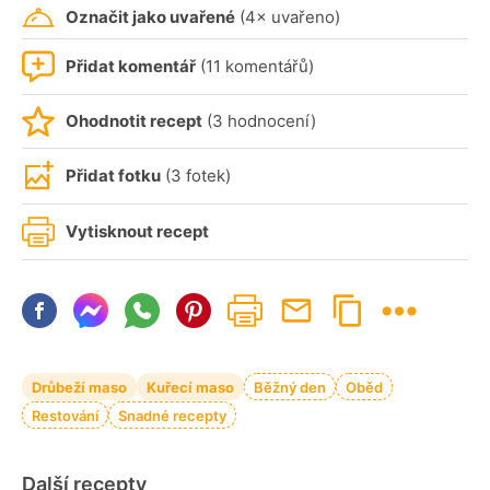
Označit jako uvařené
(4× uvařeno)
Přidat komentář
(11 komentářů)
Ohodnotit recept
(3 hodnocení)
Přidat fotku
(3 fotek)
Vytisknout recept
Drůbeží maso
Kuřecí maso
Běžný den
Oběd
Restování
Snadné recepty
Další recepty