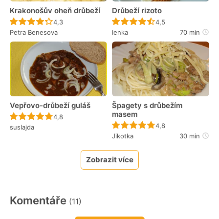
Krakonošův oheň drůbeží
Drůbeží rizoto
Recept ještě nebyl hodnocen
Recept ještě nebyl 
4,3
4,5
Petra Benesova
lenka
70 min
Vepřovo-drůbeží guláš
Špagety s drůbežím
masem
Recept ještě nebyl hodnocen
4,8
Recept ještě nebyl 
4,8
suslajda
Jikotka
30 min
Zobrazit více
Komentáře
(11)