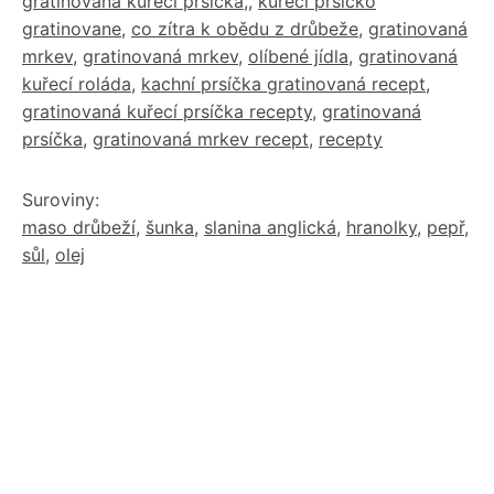
gratinovaná kuřecí prsíčka,
,
kureci prsicko
gratinovane
,
co zítra k obědu z drůbeže
,
gratinovaná
mrkev
,
gratinovaná mrkev
,
olíbené jídla
,
gratinovaná
kuřecí roláda
,
kachní prsíčka gratinovaná recept
,
gratinovaná kuřecí prsíčka recepty
,
gratinovaná
prsíčka
,
gratinovaná mrkev recept
,
recepty
Suroviny:
maso drůbeží
,
šunka
,
slanina anglická
,
hranolky
,
pepř
,
sůl
,
olej