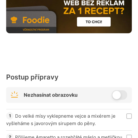
Postup přípravy
Nezhasínat obrazovku
Do velké mísy vyklepneme vejce a mixérem je
vyšleháme s javorovým sirupem do pěny.
Přilijeme Amaretto a rozehřáté máslo a metličkou