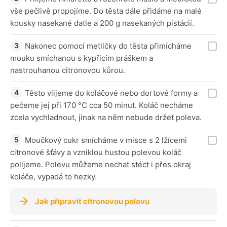
vše pečlivě propojíme. Do těsta dále přidáme na malé
kousky nasekané datle a 200 g nasekaných pistácií.
Nakonec pomocí metličky do těsta přimícháme
mouku smíchanou s kypřicím práškem a
nastrouhanou citronovou kůrou.
Těsto vlijeme do koláčové nebo dortové formy a
pečeme jej při 170 °C cca 50 minut. Koláč necháme
zcela vychladnout, jinak na něm nebude držet poleva.
Moučkový cukr smícháme v misce s 2 lžícemi
citronové šťávy a vzniklou hustou polevou koláč
polijeme. Polevu můžeme nechat stéct i přes okraj
koláče, vypadá to hezky.
Jak připravit citronovou polevu