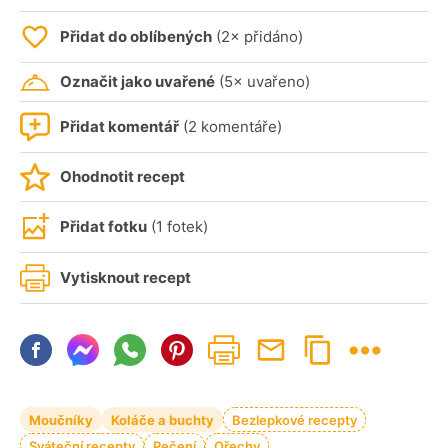
Přidat do oblíbených
(2× přidáno)
Označit jako uvařené
(5× uvařeno)
Přidat komentář
(2 komentáře)
Ohodnotit recept
Přidat fotku
(1 fotek)
Vytisknout recept
Moučníky
Koláče a buchty
Bezlepkové recepty
Sváteční recepty
Pečení
Ořechy