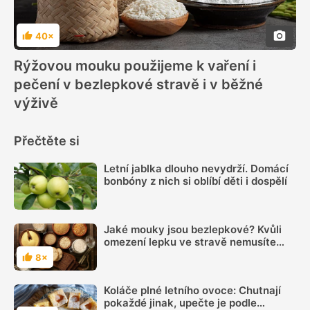
40×
Hodnocení
Rýžovou mouku použijeme k vaření i
pečení v bezlepkové stravě i v běžné
výživě
Přečtěte si
Letní jablka dlouho nevydrží. Domácí
bonbóny z nich si oblíbí děti i dospělí
Jaké mouky jsou bezlepkové? Kvůli
omezení lepku ve stravě nemusíte
přijít o pečení
8×
Hodnocení
Koláče plné letního ovoce: Chutnají
pokaždé jinak, upečte je podle