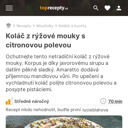
Moje akt
Přejít
Menu
na
vyhledávání
Recepty
Moučníky
Koláče a buchty
Nacházíte
se
Koláč z rýžové mouky s
zde:
citronovou polevou
Ochutnejte tento netradiční koláč z rýžové
mouky. Korpus je díky javorovému sirupu a
datlím pěkně sladký. Amaretto dodává
příjemnou mandlovou vůni. Po upečení a
vychladnutí koláč polijte citronovou polevou a
posypte pistáciemi.
Doba
Středně náročný
70 min
přípravy
Recept nikdo nehodnotil, buďte první
lucieblahova