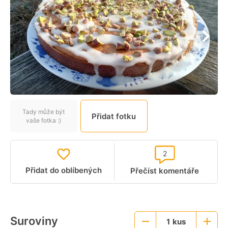
Tady může být
Přidat fotku
vaše fotka :)
2
Přidat do oblíbených
Přečíst komentáře
Suroviny
1
kus
Menší
Větší