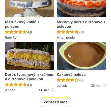
Meruňkový koláč s
Mrkvový dort s citrónovou
polevou
polevou
Recept ještě nebyl hodnocen
Recept ještě nebyl 
4,8
4,8
RubyRom
Mnamnoule
Dort s tvarohovým krémem
Kakaová poleva
a citrónovou polevou
Recept ještě nebyl 
4,4
Recept ještě nebyl hodnocen
4,8
pejsek
35 min
jahoda
90 min
Zobrazit více