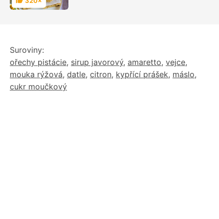
320×
Hodnocení
moučníků
Suroviny:
ořechy pistácie
,
sirup javorový
,
amaretto
,
vejce
,
mouka rýžová
,
datle
,
citron
,
kypřící prášek
,
máslo
,
cukr moučkový