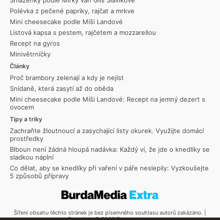
Smaženky podle Mirky van Gils Slavíkové
Polévka z pečené papriky, rajčat a mrkve
Mini cheesecake podle Míši Landové
Listová kapsa s pestem, rajčetem a mozzarellou
Recept na gyros
Minivětrníčky
Články
Proč brambory zelenají a kdy je nejíst
Snídaně, která zasytí až do oběda
Mini cheesecake podle Míši Landové: Recept na jemný dezert s
ovocem
Tipy a triky
Zachraňte žloutnoucí a zasychající listy okurek. Využijte domácí
prostředky
Blboun není žádná hloupá nadávka: Každý ví, že jde o knedlíky se
sladkou náplní
Co dělat, aby se knedlíky při vaření v páře neslepily: Vyzkoušejte
5 způsobů přípravy
Šíření obsahu těchto stránek je bez písemného souhlasu autorů zakázáno. |
Copyright © 2026 Toprecepty.cz