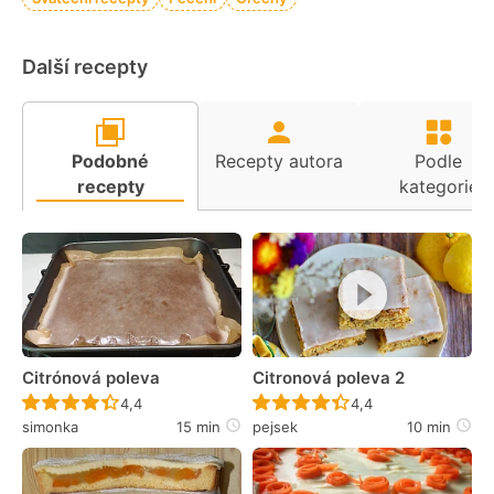
Další recepty
Podobné
Recepty autora
Podle
recepty
kategorie
Citrónová poleva
Citronová poleva 2
Recept ještě nebyl hodnocen
Recept ještě nebyl 
4,4
4,4
simonka
15 min
pejsek
10 min