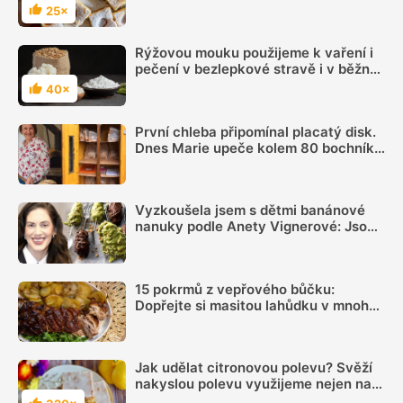
nejlepších receptů
25×
Hodnocení
Rýžovou mouku použijeme k vaření i
pečení v bezlepkové stravě i v běžné
výživě
40×
Hodnocení
První chleba připomínal placatý disk.
Dnes Marie upeče kolem 80 bochníků
týdně a prodává je ze samoobslužné
skříně
Vyzkoušela jsem s dětmi banánové
nanuky podle Anety Vignerové: Jsou
tak dobré, že do konce léta jiné dělat
nebudete
15 pokrmů z vepřového bůčku:
Dopřejte si masitou lahůdku v mnoha
podobách
Jak udělat citronovou polevu? Svěží
nakyslou polevu využijeme nejen na
cukroví, ale také na polití různých