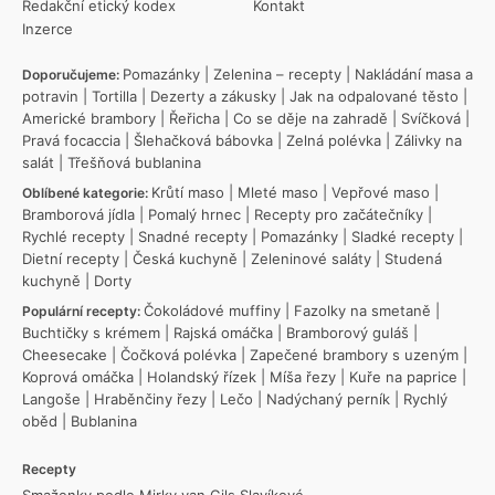
Redakční etický kodex
Kontakt
Inzerce
Pomazánky
|
Zelenina – recepty
|
Nakládání masa a
Doporučujeme:
potravin
|
Tortilla
|
Dezerty a zákusky
|
Jak na odpalované těsto
|
Americké brambory
|
Řeřicha
|
Co se děje na zahradě
|
Svíčková
|
Pravá focaccia
|
Šlehačková bábovka
|
Zelná polévka
|
Zálivky na
salát
|
Třešňová bublanina
Krůtí maso
|
Mleté maso
|
Vepřové maso
|
Oblíbené kategorie:
Bramborová jídla
|
Pomalý hrnec
|
Recepty pro začátečníky
|
Rychlé recepty
|
Snadné recepty
|
Pomazánky
|
Sladké recepty
|
Dietní recepty
|
Česká kuchyně
|
Zeleninové saláty
|
Studená
kuchyně
|
Dorty
Čokoládové muffiny
|
Fazolky na smetaně
|
Populární recepty:
Buchtičky s krémem
|
Rajská omáčka
|
Bramborový guláš
|
Cheesecake
|
Čočková polévka
|
Zapečené brambory s uzeným
|
Koprová omáčka
|
Holandský řízek
|
Míša řezy
|
Kuře na paprice
|
Langoše
|
Hraběnčiny řezy
|
Lečo
|
Nadýchaný perník
|
Rychlý
oběd
|
Bublanina
Recepty