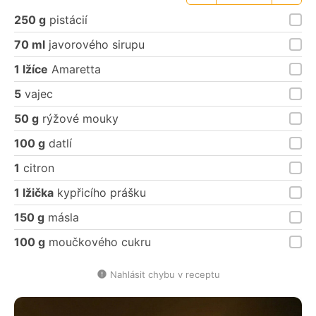
porce
porce
250 g
pistácií
70 ml
javorového sirupu
1 lžíce
Amaretta
5
vajec
50 g
rýžové mouky
100 g
datlí
1
citron
1 lžička
kypřicího prášku
150 g
másla
100 g
moučkového cukru
Nahlásit chybu v receptu