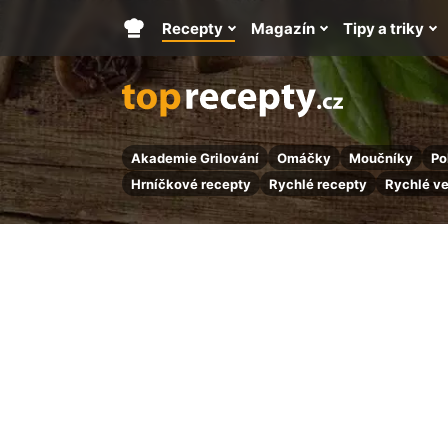
Recepty
Magazín
Tipy a triky
Hlavní
stránka
Akademie Grilování
Omáčky
Moučníky
Po
Hrníčkové recepty
Rychlé recepty
Rychlé v