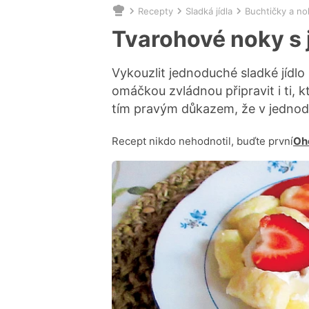
Recepty
Sladká jídla
Buchtičky a no
Nacházíte
se
Tvarohové noky s
zde:
Vykouzlit jednoduché sladké jídl
omáčkou zvládnou připravit i ti, k
tím pravým důkazem, že v jednodu
Recept nikdo nehodnotil, buďte první
Oh