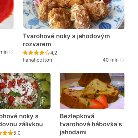
Tvarohové noky s jahodovým
rozvarem
cen
min
Recept ještě nebyl hodnocen
4,2
hanahcotton
40 min
ohové noky s
Bezlepková
dovou zálivkou
tvarohová bábovka s
jahodami
cen
Recept ještě nebyl hodnocen
5,0