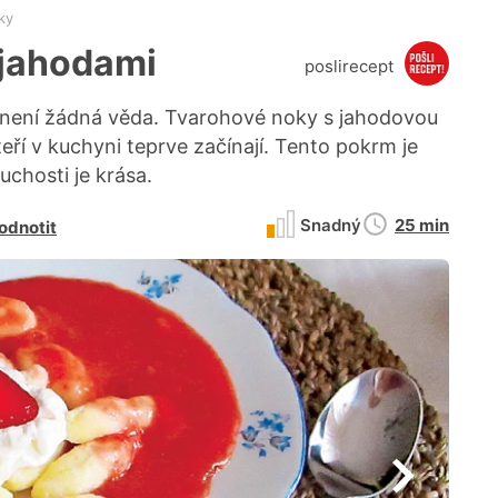
ky
 jahodami
poslirecept
o není žádná věda. Tvarohové noky s jahodovou
teří v kuchyni teprve začínají. Tento pokrm je
chosti je krása.
Doba
Snadný
25 min
odnotit
přípravy