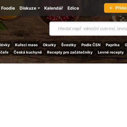
Přida
Foodie
Diskuze
Kalendář
Edice
Vyhledávání
lévky
Kuřecí maso
Okurky
Švestky
Podle ČSN
Paprika
G
ečeře
Česká kuchyně
Recepty pro začátečníky
Levné recepty