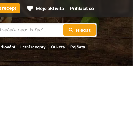
t recept
Moje aktivita
Přihlásit se
Hledat
rilování
Letní recepty
Cuketa
Rajčata