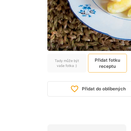
Přidat fotku
Tady může být
vaše fotka :)
receptu
Přidat do oblíbených