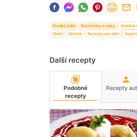
Sladká jídla
Buchtičky a noky
Snadné 
Oběd
Večeře
Recepty pro děti
Vegeta
Další recepty
Podobné
Recepty au
recepty