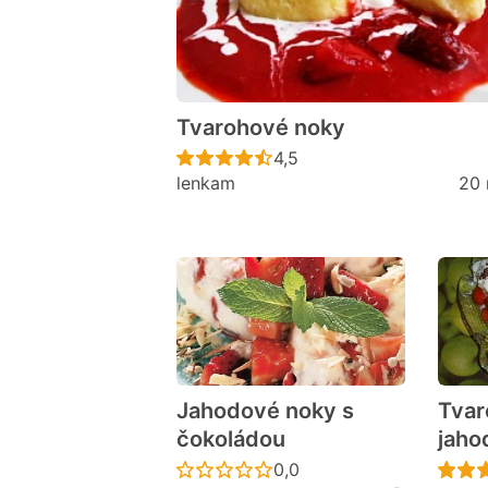
Tvarohové noky
Recept ještě nebyl hodno
4,5
lenkam
20 
Jahodové noky s
Tvar
čokoládou
jaho
Recept ještě nebyl hodno
0,0