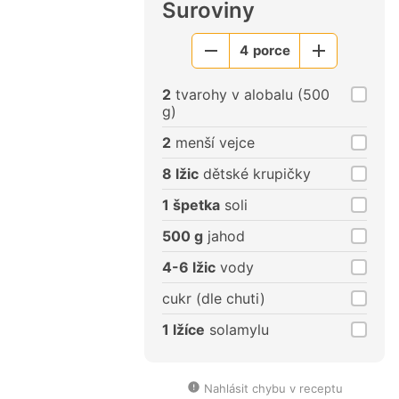
Suroviny
4
porce
Menší
Větší
porce
porce
2
tvarohy v alobalu (500
g)
2
menší vejce
8 lžic
dětské krupičky
1 špetka
soli
500 g
jahod
4-6 lžic
vody
cukr (dle chuti)
1 lžíce
solamylu
Nahlásit chybu v receptu