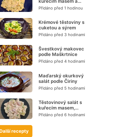
kuřecím masem a
zeleninou
Přidáno před 1 hodinou
Krémové těstoviny s
cuketou a sýrem
Přidáno před 3 hodinami
Švestkový makovec
podle Maškrtnice
Přidáno před 4 hodinami
Maďarský okurkový
salát podle Čiriny
Přidáno před 5 hodinami
Těstovinový salát s
kuřecím masem,
zeleninou a
Přidáno před 6 hodinami
dresinkem
Další recepty