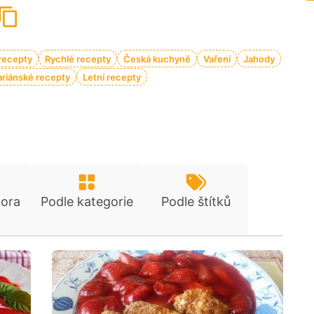
recepty
Rychlé recepty
Česká kuchyně
Vaření
Jahody
riánské recepty
Letní recepty
tora
Podle kategorie
Podle štítků