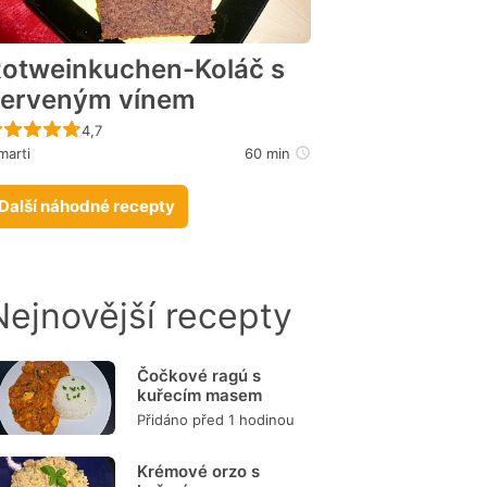
otweinkuchen-Koláč s
erveným vínem
Recept ještě nebyl hodnocen
4,7
marti
60 min
Další náhodné recepty
Nejnovější recepty
Čočkové ragú s
kuřecím masem
Přidáno před 1 hodinou
Krémové orzo s