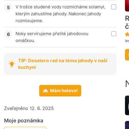
V trošce studené vody rozmícháme solamyl,
kterým zahustíme jahody. Nakonec jahody
R
rozmixujeme.
č
Noky servírujeme přelité jahodovou
omáčkou.
le
TIP: Desatero rad na téma jahody v naší
kuchyni
Mám hotovo!
Zveřejněno 12. 6. 2025
Moje poznámka