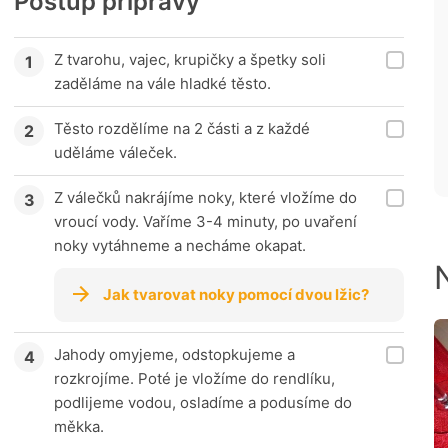
Postup přípravy
Z tvarohu, vajec, krupičky a špetky soli
zaděláme na vále hladké těsto.
Těsto rozdělíme na 2 části a z každé
uděláme váleček.
Z válečků nakrájíme noky, které vložíme do
vroucí vody. Vaříme 3-4 minuty, po uvaření
noky vytáhneme a necháme okapat.
Jak tvarovat noky pomocí dvou lžic?
Jahody omyjeme, odstopkujeme a
rozkrojíme. Poté je vložíme do rendlíku,
podlijeme vodou, osladíme a podusíme do
měkka.