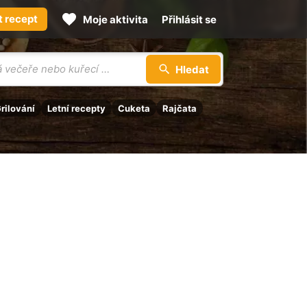
t recept
Moje aktivita
Přihlásit se
Hledat
rilování
Letní recepty
Cuketa
Rajčata