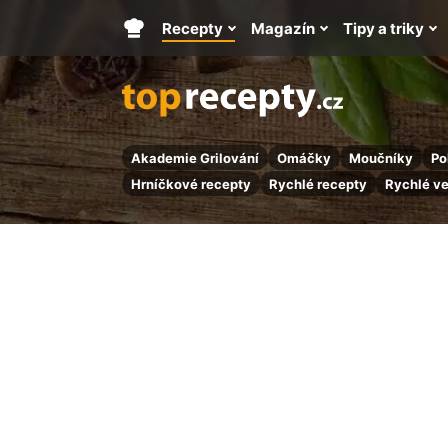
Recepty
Magazín
Tipy a triky
Hlavní
stránka
Akademie Grilování
Omáčky
Moučníky
Po
Hrníčkové recepty
Rychlé recepty
Rychlé v