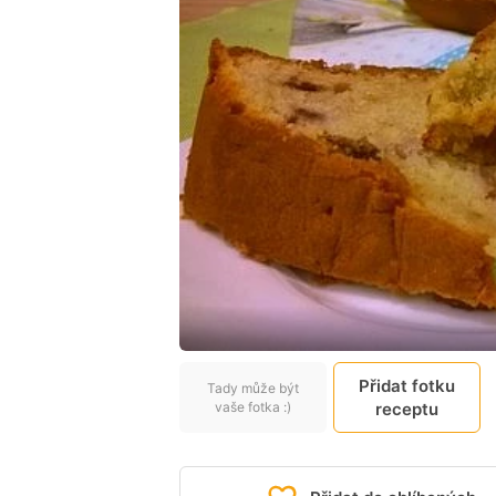
Přidat fotku
Tady může být
vaše fotka :)
receptu