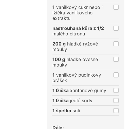
1
vanilkový cukr nebo 1
lžička vanilkového
extraktu
nastrouhaná kůra z 1/2
malého citronu
200 g
hladké rýžové
mouky
100 g
hladké ovesné
mouky
1
vanilkový pudinkový
prášek
1 lžička
xantanové gumy
1 lžička
jedlé sody
1 špetka
soli
Dále: