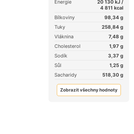
Energie
20 130
kJ /
4 811
kcal
Bílkoviny
98,34
g
Tuky
258,84
g
Vláknina
7,48
g
Cholesterol
1,97
g
Sodík
3,37
g
Sůl
1,25
g
Sacharidy
518,30
g
Zobrazit všechny hodnoty