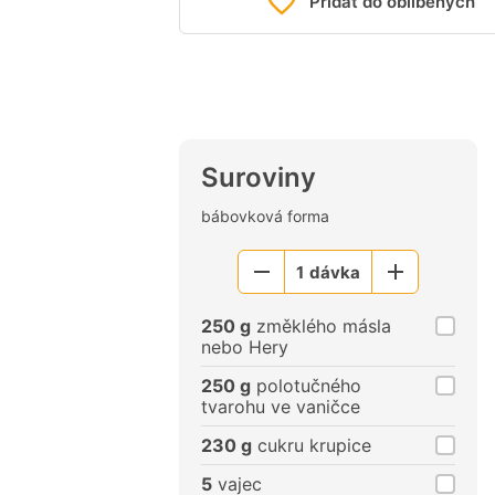
Přidat do oblíbených
Suroviny
bábovková forma
1
dávka
Menší
Větší
porce
porce
250 g
změklého másla
nebo Hery
250 g
polotučného
tvarohu ve vaničce
230 g
cukru krupice
5
vajec