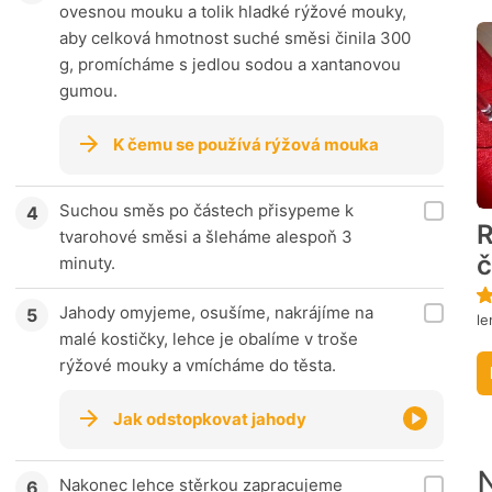
ovesnou mouku a tolik hladké rýžové mouky,
aby celková hmotnost suché směsi činila 300
g, promícháme s jedlou sodou a xantanovou
gumou.
K čemu se používá rýžová mouka
Suchou směs po částech přisypeme k
R
tvarohové směsi a šleháme alespoň 3
č
minuty.
Jahody omyjeme, osušíme, nakrájíme na
le
malé kostičky, lehce je obalíme v troše
rýžové mouky a vmícháme do těsta.
Jak odstopkovat jahody
Nakonec lehce stěrkou zapracujeme