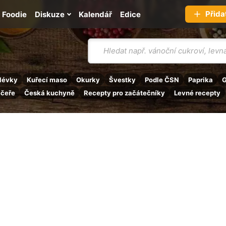
Přida
Foodie
Diskuze
Kalendář
Edice
Vyhledávání
lévky
Kuřecí maso
Okurky
Švestky
Podle ČSN
Paprika
G
ečeře
Česká kuchyně
Recepty pro začátečníky
Levné recepty