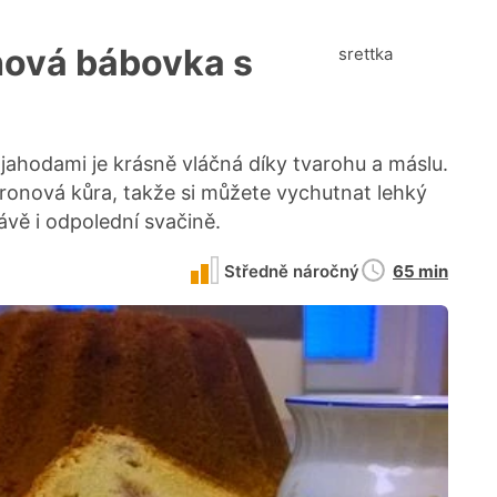
hová bábovka s
srettka
ahodami je krásně vláčná díky tvarohu a máslu.
tronová kůra, takže si můžete vychutnat lehký
vě i odpolední svačině.
Doba
Středně náročný
65 min
přípravy