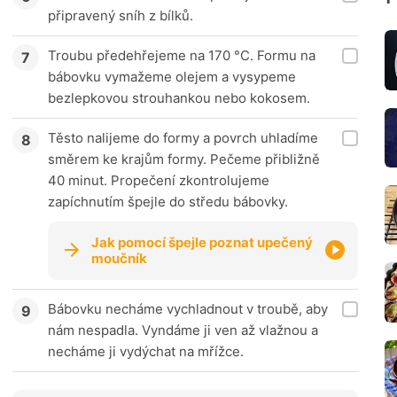
připravený sníh z bílků.
Troubu předehřejeme na 170 °C. Formu na
bábovku vymažeme olejem a vysypeme
bezlepkovou strouhankou nebo kokosem.
Těsto nalijeme do formy a povrch uhladíme
směrem ke krajům formy. Pečeme přibližně
40 minut. Propečení zkontrolujeme
zapíchnutím špejle do středu bábovky.
Jak pomocí špejle poznat upečený
moučník
Bábovku necháme vychladnout v troubě, aby
nám nespadla. Vyndáme ji ven až vlažnou a
necháme ji vydýchat na mřížce.