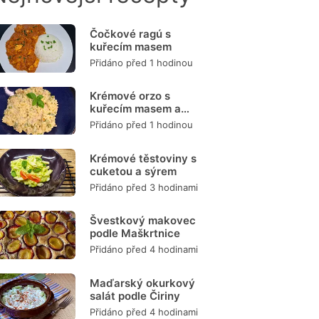
Čočkové ragú s
kuřecím masem
Přidáno před 1 hodinou
Krémové orzo s
kuřecím masem a
zeleninou
Přidáno před 1 hodinou
Krémové těstoviny s
cuketou a sýrem
Přidáno před 3 hodinami
Švestkový makovec
podle Maškrtnice
Přidáno před 4 hodinami
Maďarský okurkový
salát podle Čiriny
Přidáno před 4 hodinami