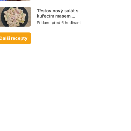
Těstovinový salát s
kuřecím masem,
zeleninou a
Přidáno před 6 hodinami
dresinkem
Další recepty