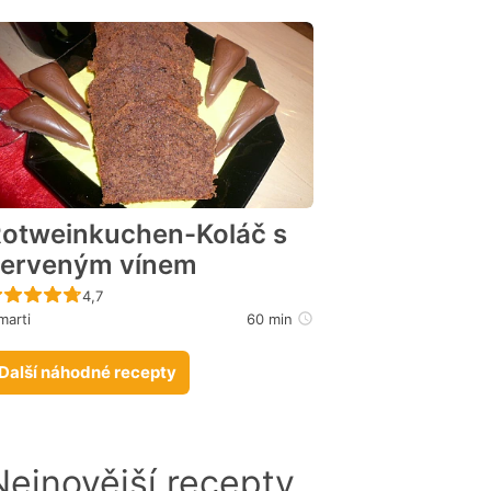
otweinkuchen-Koláč s
erveným vínem
Recept ještě nebyl hodnocen
4,7
marti
60 min
Další náhodné recepty
Nejnovější recepty