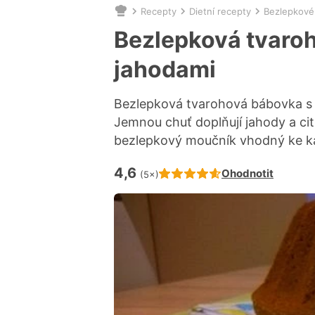
Recepty
Dietní recepty
Bezlepkové
Nacházíte
se
Bezlepková tvaro
zde:
jahodami
Bezlepková tvarohová bábovka s j
Jemnou chuť doplňují jahody a ci
bezlepkový moučník vhodný ke ká
4,6
Hodnocení receptu je
Ohodnotit
(5×)