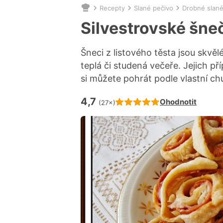
Recepty
Slané pečivo
Drobné slané
Nacházíte
se
Silvestrovské šne
zde:
Šneci z listového těsta jsou skvěl
teplá či studená večeře. Jejich př
si můžete pohrát podle vlastní c
4,7
Hodnocení receptu je
Ohodnotit
(27×)