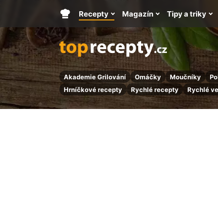
Recepty
Magazín
Tipy a triky
Hlavní
stránka
Akademie Grilování
Omáčky
Moučníky
Po
Hrníčkové recepty
Rychlé recepty
Rychlé v