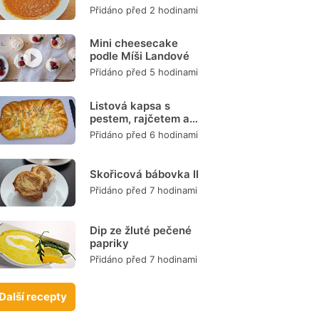
mrkve
Přidáno před 2 hodinami
Mini cheesecake
podle Míši Landové
Přidáno před 5 hodinami
Listová kapsa s
pestem, rajčetem a
mozzarellou
Přidáno před 6 hodinami
Skořicová bábovka II
Přidáno před 7 hodinami
Dip ze žluté pečené
papriky
Přidáno před 7 hodinami
Další recepty