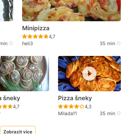
Minipizza
cen
Recept ještě nebyl hodnocen
4,7
min
heli3
35 min
a šneky
Pizza šneky
cen
Recept ještě nebyl hodnocen
Recept ještě nebyl h
4,7
4,3
y
Milada11
35 min
Zobrazit více