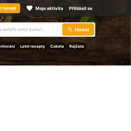
t recept
Moje aktivita
Přihlásit se
Hledat
rilování
Letní recepty
Cuketa
Rajčata