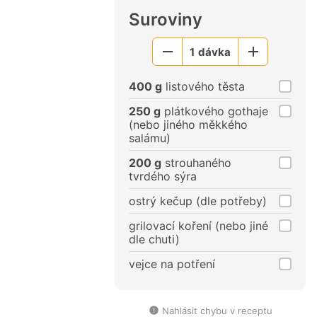
Suroviny
1
dávka
Menší
Větší
porce
porce
400 g
listového těsta
250 g
plátkového gothaje
(nebo jiného měkkého
salámu)
200 g
strouhaného
tvrdého sýra
ostrý kečup (dle potřeby)
grilovací koření (nebo jiné
dle chuti)
vejce na potření
Nahlásit chybu v receptu