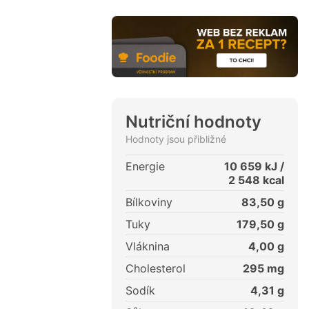
Nutriční hodnoty
Hodnoty jsou přibližné
Energie
10 659
kJ /
2 548
kcal
Bílkoviny
83,50
g
Tuky
179,50
g
Vláknina
4,00
g
Cholesterol
295
mg
Sodík
4,31
g