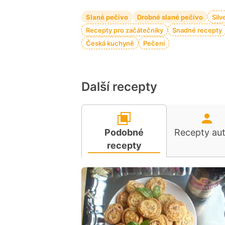
Slané pečivo
Drobné slané pečivo
Silv
Recepty pro začátečníky
Snadné recepty
Česká kuchyně
Pečení
Další recepty
Podobné
Recepty au
recepty