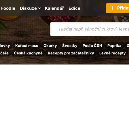
Přida
Foodie
Diskuze
Kalendář
Edice
Vyhledávání
lévky
Kuřecí maso
Okurky
Švestky
Podle ČSN
Paprika
G
ečeře
Česká kuchyně
Recepty pro začátečníky
Levné recepty