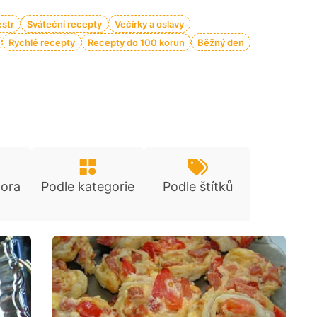
estr
Sváteční recepty
Večírky a oslavy
Rychlé recepty
Recepty do 100 korun
Běžný den
tora
Podle kategorie
Podle štítků