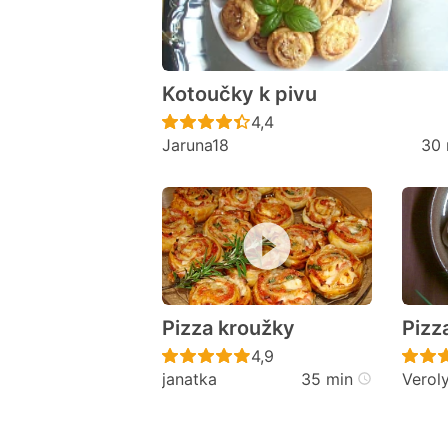
Kotoučky k pivu
Recept ještě nebyl hodno
4,4
Jaruna18
30 
Pizza kroužky
Pizz
Recept ještě nebyl hodno
4,9
janatka
35 min
Verol