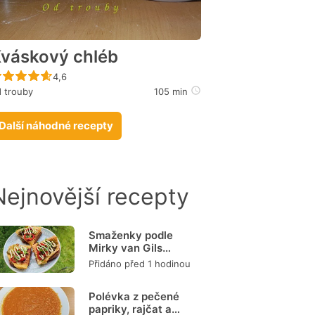
váskový chléb
Recept ještě nebyl hodnocen
4,6
 trouby
105 min
Další náhodné recepty
Nejnovější recepty
Smaženky podle
Mirky van Gils
Slavíkové
Přidáno před 1 hodinou
Polévka z pečené
papriky, rajčat a