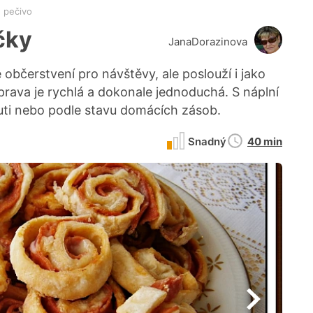
 pečivo
čky
JanaDorazinova
é občerstvení pro návštěvy, ale poslouží i jako
íprava je rychlá a dokonale jednoduchá. S náplní
huti nebo podle stavu domácích zásob.
Doba
Snadný
40 min
přípravy