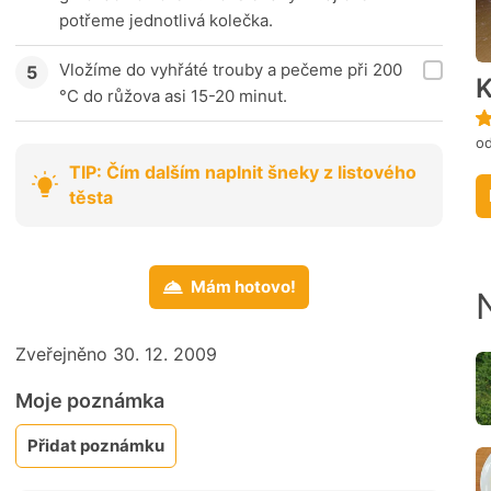
potřeme jednotlivá kolečka.
Vložíme do vyhřáté trouby a pečeme při 200
K
°C do růžova asi 15-20 minut.
od
TIP: Čím dalším naplnit šneky z listového
těsta
Mám hotovo!
Zveřejněno 30. 12. 2009
Moje poznámka
Přidat poznámku