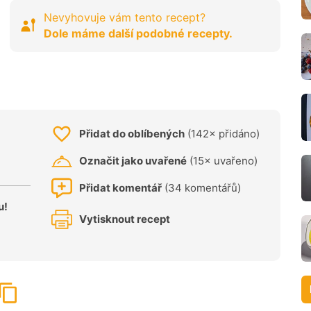
Nevyhovuje vám tento recept?
Dole máme další podobné recepty.
Přidat do oblíbených
(142× přidáno)
Označit jako uvařené
(15× uvařeno)
Přidat komentář
(34 komentářů)
u!
Vytisknout recept