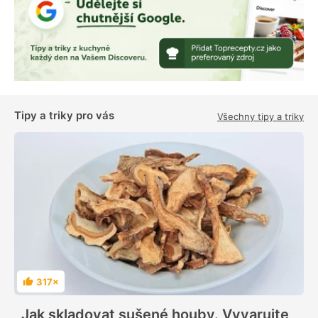
Tipy a triky pro vás
Všechny tipy a triky
317×
H
o
d
Jak skladovat sušené houby. Vyvarujte
n