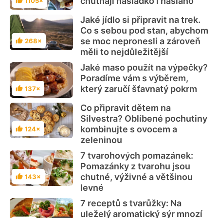
chutnají nasladko i naslano
1105×
Hodnocení
Jaké jídlo si připravit na trek.
Co s sebou pod stan, abychom
se moc nepronesli a zároveň
268×
Hodnocení
měli to nejdůležitější
Jaké maso použít na výpečky?
Poradíme vám s výběrem,
který zaručí šťavnatý pokrm
137×
Hodnocení
Co připravit dětem na
Silvestra? Oblíbené pochutiny
kombinujte s ovocem a
124×
Hodnocení
zeleninou
7 tvarohových pomazánek:
Pomazánky z tvarohu jsou
chutné, výživné a většinou
143×
Hodnocení
levné
7 receptů s tvarůžky: Na
uleželý aromatický sýr mnozí