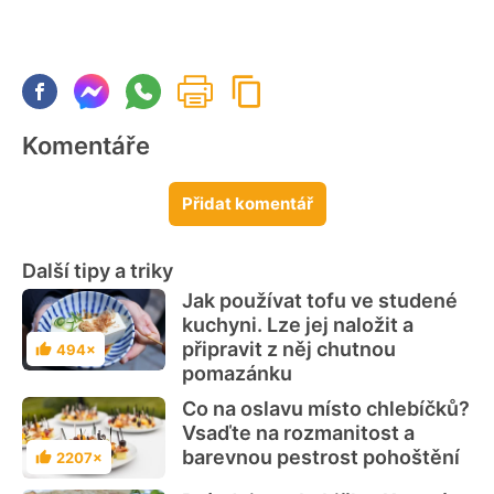
Komentáře
Přidat komentář
Další tipy a triky
Jak používat tofu ve studené
kuchyni. Lze jej naložit a
připravit z něj chutnou
494×
Hodnocení
pomazánku
Co na oslavu místo chlebíčků?
Vsaďte na rozmanitost a
barevnou pestrost pohoštění
2207×
Hodnocení