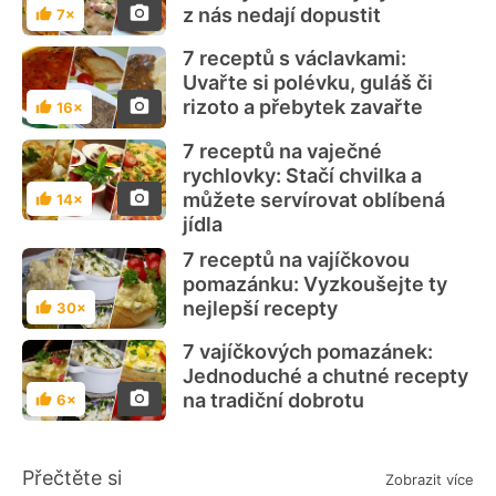
z nás nedají dopustit
7×
Hodnocení
7 receptů s václavkami:
Uvařte si polévku, guláš či
rizoto a přebytek zavařte
16×
Hodnocení
7 receptů na vaječné
rychlovky: Stačí chvilka a
můžete servírovat oblíbená
14×
Hodnocení
jídla
7 receptů na vajíčkovou
pomazánku: Vyzkoušejte ty
nejlepší recepty
30×
Hodnocení
7 vajíčkových pomazánek:
Jednoduché a chutné recepty
na tradiční dobrotu
6×
Hodnocení
Přečtěte si
Zobrazit více