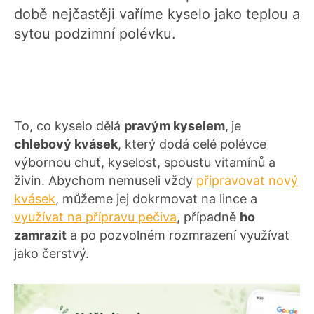
době nejčastěji vaříme kyselo jako teplou a
sytou podzimní polévku.
To, co kyselo dělá
pravým kyselem
,
je
chlebový kvásek
, který dodá celé polévce
výbornou chuť, kyselost, spoustu vitamínů a
živin. Abychom nemuseli vždy
připravovat nový
kvásek
, můžeme jej dokrmovat na lince a
využívat na přípravu pečiva
, případně
ho
zamrazit
a po pozvolném rozmrazení využívat
jako čerstvý.