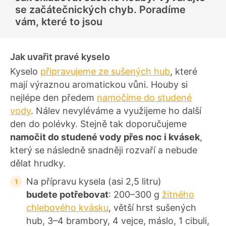
o
se začátečnických chyb. Poradíme
c
e
vám, které to jsou
n
í
Jak uvařit pravé kyselo
Kyselo
připravujeme ze sušených hub
, které
mají výraznou aromatickou vůni. Houby si
nejlépe den předem
namočíme do studené
vody
. Nálev nevyléváme a využijeme ho další
den do polévky. Stejně tak doporučujeme
namočit do studené vody přes noc i kvásek
,
který se následně snadněji rozvaří a nebude
dělat hrudky.
Na přípravu kysela (asi 2,5 litru)
budete potřebovat
: 200–300 g
žitného
chlebového kvásku
, větší hrst sušených
hub, 3–4 brambory, 4 vejce, máslo, 1 cibuli,