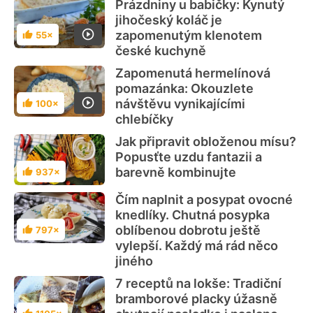
Prázdniny u babičky: Kynutý
jihočeský koláč je
zapomenutým klenotem
55×
Hodnocení
české kuchyně
Zapomenutá hermelínová
pomazánka: Okouzlete
návštěvu vynikajícími
100×
Hodnocení
chlebíčky
Jak připravit obloženou mísu?
Popusťte uzdu fantazii a
barevně kombinujte
937×
Hodnocení
Čím naplnit a posypat ovocné
knedlíky. Chutná posypka
oblíbenou dobrotu ještě
797×
Hodnocení
vylepší. Každý má rád něco
jiného
7 receptů na lokše: Tradiční
bramborové placky úžasně