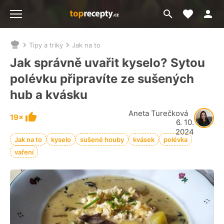
Moje akt
Přejít
Menu
na
vyhledávání
Tipy a triky
Jak na to
Nacházíte
se
Jak správně uvařit kyselo? Sytou
zde:
polévku připravíte ze sušených
hub a kvásku
Aneta Turečková
19×
6. 10.
2024
Jak na to
kyselo
sušené houby
kvásek
polévka
vaření