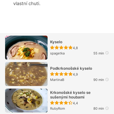
vlastní chuti.
Kyselo
Recept ještě nebyl hodn
4,8
spagetka
55 min
Podkrkonošské kyselo
Recept ještě nebyl hodn
4,9
MartinaB
90 min
Krkonošské kyselo se
sušenými houbami
Recept ještě nebyl hodn
4,4
RubyRom
80 min