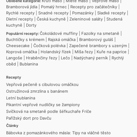
Krůtí maso
|
Mleté maso
|
Vepřové maso
|
Oblíbené kategorie:
Bramborová jídla
|
Pomalý hrnec
|
Recepty pro začátečníky
|
Rychlé recepty
|
Snadné recepty
|
Pomazánky
|
Sladké recepty
|
Dietní recepty
|
Česká kuchyně
|
Zeleninové saláty
|
Studená
kuchyně
|
Dorty
Čokoládové muffiny
|
Fazolky na smetaně
|
Populární recepty:
Buchtičky s krémem
|
Rajská omáčka
|
Bramborový guláš
|
Cheesecake
|
Čočková polévka
|
Zapečené brambory s uzeným
|
Koprová omáčka
|
Holandský řízek
|
Míša řezy
|
Kuře na paprice
|
Langoše
|
Hraběnčiny řezy
|
Lečo
|
Nadýchaný perník
|
Rychlý
oběd
|
Bublanina
Recepty
Vepřová pečeně s cibulovou omáčkou
Ostružinová zmrzlina s banánem
Letní bublanina
Pikantní vepřové nudličky se žampiony
Svíčková na smetaně podle šéfkuchaře Friče
Pařížský dort pro Davču
Články
Bábovka z pomazánkového másla: Tipy na vláčné těsto