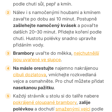
podle chuti sůl, pepř a kmín.
Nálev i s namočenými houbami a kmínem
zavařte po dobu asi 10 minut. Postupně
zašlehejte namočený kvásek
a povařte
dalších 20–30 minut. Přidejte koření podle
chuti. Hustotu polévky snadno upravíte
přidáním vody.
Brambory
uvařte do měkka,
nejchutnější
jsou uvařené ve slupce
.
Na másle orestujte
najemno nakrájenou
cibuli dozlatova
, vmíchejte rozkvedlaná
vejce a osmahněte. Pro chuť můžete přidat
nasekanou pažitku
.
Každý strávník u stolu si do talíře nabere
pokrájené oloupané brambory
,
zalije
polévkou
a dochutí
smaženými vejci
podle