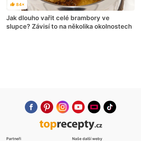
84×
Hodnocení
Jak dlouho vařit celé brambory ve
slupce? Závisí to na několika okolnostech
Partneři
Naše další weby