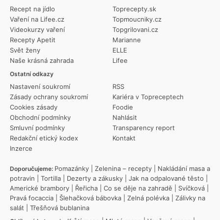
Recept na jídlo
Toprecepty.sk
Vaření na Lifee.cz
Topmoucniky.cz
Videokurzy vaření
Topgrilovani.cz
Recepty Apetit
Marianne
Svět ženy
ELLE
Naše krásná zahrada
Lifee
Ostatní odkazy
Nastavení soukromí
RSS
Zásady ochrany soukromí
Kariéra v Topreceptech
Cookies zásady
Foodie
Obchodní podmínky
Nahlásit
Smluvní podmínky
Transparency report
Redakční etický kodex
Kontakt
Inzerce
Pomazánky
|
Zelenina – recepty
|
Nakládání masa a
Doporučujeme:
potravin
|
Tortilla
|
Dezerty a zákusky
|
Jak na odpalované těsto
|
Americké brambory
|
Řeřicha
|
Co se děje na zahradě
|
Svíčková
|
Pravá focaccia
|
Šlehačková bábovka
|
Zelná polévka
|
Zálivky na
salát
|
Třešňová bublanina