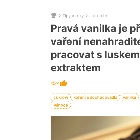
Tipy a triky
Jak na to
Nacházíte
se
Pravá vanilka je p
zde:
vaření nenahradite
pracovat s luskem,
extraktem
15×
cukroví
koření a dochucovadla
vanilka
Vánoce