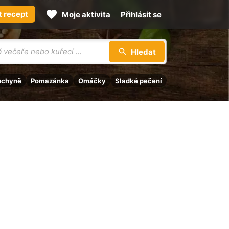
t recept
Moje aktivita
Přihlásit se
Hledat
uchyně
Pomazánka
Omáčky
Sladké pečení