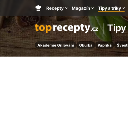
Recepty
Magazín
Tipy a triky
Hlavní
stránka
Tipy 
Akademie Grilování
Okurka
Paprika
Švest