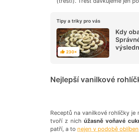
(trestí). Tresť dávkujeme jen p
Tipy a triky pro vás
Kdy oba
Správné
výsledn
230×
H
o
d
n
o
c
Nejlepší vanilkové rohlíč
e
n
í
Receptů na vanilkové rohlíčky j
tvoří z nich
úžasně voňavé cuk
patří, a to
nejen v podobě oblíben