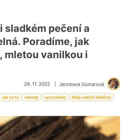
ři sladkém pečení a
lná. Poradíme, jak
 mletou vanilkou i
29. 11. 2022
|
Jaroslava Oumarová
Jak na to
návody
vychytávky
Rady našich babiček