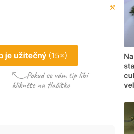
p je užitečný
(15×)
Na
sta
cuk
ve