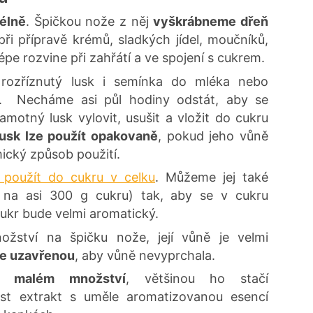
élně
. Špičkou nože z něj
vyškrábneme dřeň
při přípravě krémů, sladkých jídel, moučníků,
lépe rozvine při zahřátí a ve spojení s cukrem.
rozříznutý lusk i semínka do mléka nebo
. Necháme asi půl hodiny odstát, aby se
motný lusk vylovit, usušit a vložit do cukru
usk lze použít opakovaně
, pokud jeho vůně
ický způsob použití.
j použít do cukru v celku
. Můžeme jej také
k na asi 300 g cukru) tak, aby se v cukru
cukr bude velmi aromatický.
žství na špičku nože, její vůně je velmi
ře uzavřenou
, aby vůně nevyprchala.
v malém množství
, většinou ho stačí
ést extrakt s uměle aromatizovanou esencí