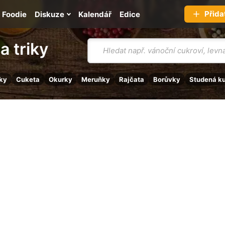
Přida
Foodie
Diskuze
Kalendář
Edice
Vyhledávání
a triky
ky
Cuketa
Okurky
Meruňky
Rajčata
Borůvky
Studená k