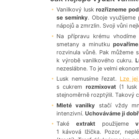
n
í
Vanilkový lusk
rozřízneme pod
se semínky
. Oboje využijeme 
nápojů a zmrzlin. Svoji vůni nej
Na přípravu krému vhodíme 
smetany a minutku
povaříme
rozvinula vůně. Pak můžeme sa
k výrobě vanilkového cukru.
L
nezeslábne. To je velmi ekonom
Lusk nemusíme řezat.
Lze je
s cukrem
rozmixovat
(1 lus
stejnoměrně rozptýlil. Takový 
Mleté vanilky
stačí vždy mno
intenzivní.
Uchováváme ji dob
Také
extrakt
použijeme
1 kávová lžička. Pozor, nepl