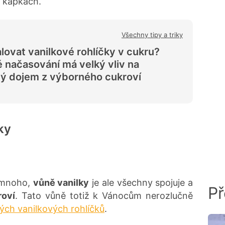
o kapkách.
Všechny tipy a triky
lovat vanilkové rohlíčky v cukru?
 načasování má velký vliv na
ý dojem z výborného cukroví
ky
e mnoho,
vůně vanilky
je ale všechny spojuje a
Př
roví
. Tato vůně totiž k Vánocům nerozlučně
ých vanilkových rohlíčků
.