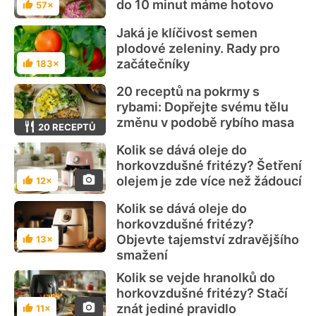
do 10 minut máme hotovo
57×
Hodnocení
Jaká je klíčivost semen
plodové zeleniny. Rady pro
začátečníky
183×
Hodnocení
20 receptů na pokrmy s
rybami: Dopřejte svému tělu
změnu v podobě rybího masa
20 RECEPTŮ
Kolik se dává oleje do
horkovzdušné fritézy? Šetření
olejem je zde více než žádoucí
12×
Hodnocení
Kolik se dává oleje do
horkovzdušné fritézy?
Objevte tajemství zdravějšího
13×
Hodnocení
smažení
Kolik se vejde hranolků do
horkovzdušné fritézy? Stačí
znát jediné pravidlo
11×
Hodnocení