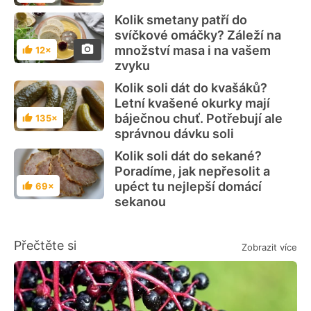
Kolik smetany patří do
svíčkové omáčky? Záleží na
množství masa i na vašem
12×
Hodnocení
zvyku
Kolik soli dát do kvašáků?
Letní kvašené okurky mají
báječnou chuť. Potřebují ale
135×
Hodnocení
správnou dávku soli
Kolik soli dát do sekané?
Poradíme, jak nepřesolit a
upéct tu nejlepší domácí
69×
Hodnocení
sekanou
Přečtěte si
Zobrazit více