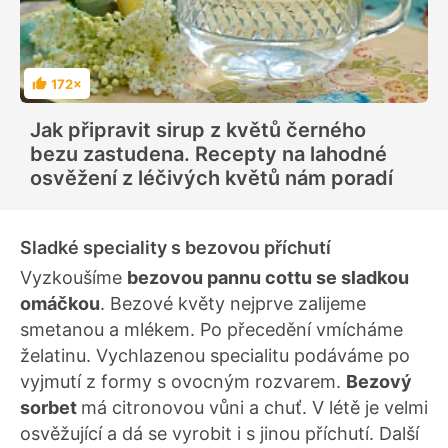
172×
H
o
d
Jak připravit sirup z květů černého
n
o
bezu zastudena. Recepty na lahodné
c
e
osvěžení z léčivých květů nám poradí
n
í
Sladké speciality s bezovou příchutí
Vyzkoušíme
bezovou pannu cottu se sladkou
omáčkou
. Bezové květy nejprve zalijeme
smetanou a mlékem. Po přecedění vmícháme
želatinu. Vychlazenou specialitu podáváme po
vyjmutí z formy s ovocným rozvarem.
Bezový
sorbet
má citronovou vůni a chuť. V létě je velmi
osvěžující a dá se vyrobit i s jinou příchutí. Další