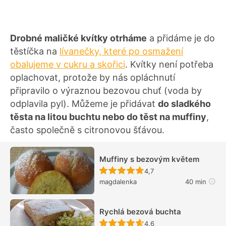
Drobné maličké kvítky otrháme
a přidáme je do
těstíčka na
lívanečky, které po osmažení
obalujeme v cukru a skořici
. Kvítky není potřeba
oplachovat, protože by nás opláchnutí
připravilo o výraznou bezovou chuť (voda by
odplavila pyl). Můžeme je přidávat
do sladkého
těsta na litou buchtu nebo do těst na muffiny
,
často společně s citronovou šťávou.
Muffiny s bezovým květem
Recept ještě nebyl hodn
4,7
magdalenka
40 min
Rychlá bezová buchta
Recept ještě nebyl hodn
4,6