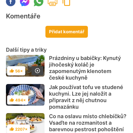
Komentáře
Přidat komentář
Další tipy a triky
Prázdniny u babičky: Kynutý
jihočeský koláč je
zapomenutým klenotem
56×
Hodnocení
české kuchyně
Jak používat tofu ve studené
kuchyni. Lze jej naložit a
připravit z něj chutnou
494×
Hodnocení
pomazánku
Co na oslavu místo chlebíčků?
Vsaďte na rozmanitost a
barevnou pestrost pohoštění
2207×
Hodnocení