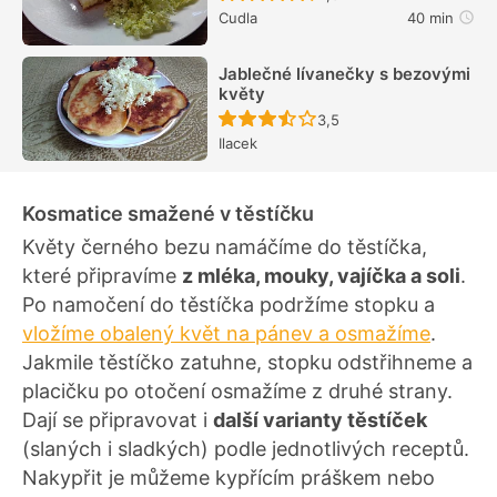
Cudla
40 min
Jablečné lívanečky s bezovými
květy
Recept ještě nebyl hodn
3,5
Ilacek
Kosmatice smažené v těstíčku
Květy černého bezu namáčíme do těstíčka,
které připravíme
z mléka, mouky, vajíčka a soli
.
Po namočení do těstíčka podržíme stopku a
vložíme obalený květ na pánev a osmažíme
.
Jakmile těstíčko zatuhne, stopku odstřihneme a
placičku po otočení osmažíme z druhé strany.
Dají se připravovat i
další varianty těstíček
(slaných i sladkých) podle jednotlivých receptů.
Nakypřit je můžeme kypřícím práškem nebo