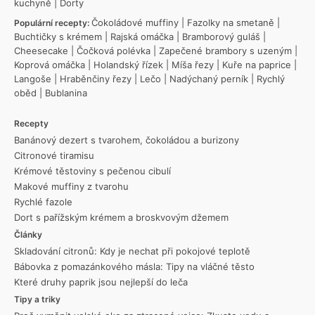
kuchyně
|
Dorty
Čokoládové muffiny
|
Fazolky na smetaně
|
Populární recepty:
Buchtičky s krémem
|
Rajská omáčka
|
Bramborový guláš
|
Cheesecake
|
Čočková polévka
|
Zapečené brambory s uzeným
|
Koprová omáčka
|
Holandský řízek
|
Míša řezy
|
Kuře na paprice
|
Langoše
|
Hraběnčiny řezy
|
Lečo
|
Nadýchaný perník
|
Rychlý
oběd
|
Bublanina
Recepty
Banánový dezert s tvarohem, čokoládou a burizony
Citronové tiramisu
Krémové těstoviny s pečenou cibulí
Makové muffiny z tvarohu
Rychlé fazole
Dort s pařížským krémem a broskvovým džemem
Články
Skladování citronů: Kdy je nechat při pokojové teplotě
Bábovka z pomazánkového másla: Tipy na vláčné těsto
Které druhy paprik jsou nejlepší do leča
Tipy a triky