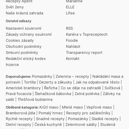
Recepty Apetit
Marianne
Svět ženy
ELLE
Naše krásná zahrada
Lifee
Ostatní odkazy
Nastavení soukromí
RSS
Zásady ochrany soukromí
Kariéra v Topreceptech
Cookies zásady
Foodie
Obchodní podmínky
Nahlásit
Smluvní podmínky
Transparency report
Redakční etický kodex
Kontakt
Inzerce
Pomazánky
|
Zelenina – recepty
|
Nakládání masa a
Doporučujeme:
potravin
|
Tortilla
|
Dezerty a zákusky
|
Jak na odpalované těsto
|
Americké brambory
|
Řeřicha
|
Co se děje na zahradě
|
Svíčková
|
Pravá focaccia
|
Šlehačková bábovka
|
Zelná polévka
|
Zálivky na
salát
|
Třešňová bublanina
Krůtí maso
|
Mleté maso
|
Vepřové maso
|
Oblíbené kategorie:
Bramborová jídla
|
Pomalý hrnec
|
Recepty pro začátečníky
|
Rychlé recepty
|
Snadné recepty
|
Pomazánky
|
Sladké recepty
|
Dietní recepty
|
Česká kuchyně
|
Zeleninové saláty
|
Studená