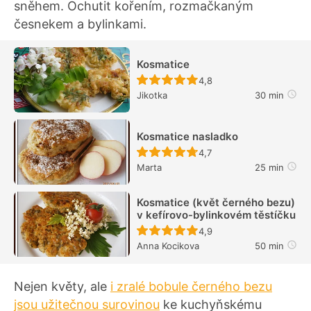
sněhem. Ochutit kořením, rozmačkaným
česnekem a bylinkami.
Kosmatice
Recept ještě nebyl hodn
4,8
Jikotka
30 min
Kosmatice nasladko
Recept ještě nebyl hodn
4,7
Marta
25 min
Kosmatice (květ černého bezu)
v kefírovo-bylinkovém těstíčku
Recept ještě nebyl hodn
4,9
Anna Kocikova
50 min
Nejen květy, ale
i zralé bobule černého bezu
jsou užitečnou surovinou
ke kuchyňskému