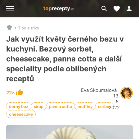
Moje akt
Přejít
Menu
na
vyhledávání
Tipy a triky
Nacházíte
se
Jak využít květy černého bezu v
zde:
kuchyni. Bezový sorbet,
cheesecake, panna cotta a další
speciality podle oblíbených
receptů
Eva Skoumalová
22×
13.
5.
černý bez
sirup
panna cotta
muffiny
sorbet
2022
cheesecake