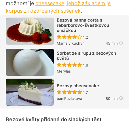
možností je
cheesecake, jehož základem je
korpus z rozdrcených sušenek
.
Bezová panna cotta s
rebarborovo-švestkovou
omáčkou
Recept ještě nebyl hodn
4,2
Mama v kuchyni
45 min
Sorbet ze sirupu z bezových
květů
Recept ještě nebyl hodn
4,8
Merylas
Bezový cheesecake
Recept ještě nebyl hodn
4,7
paniRuzickova
80 min
Bezové květy přidané do sladkých těst