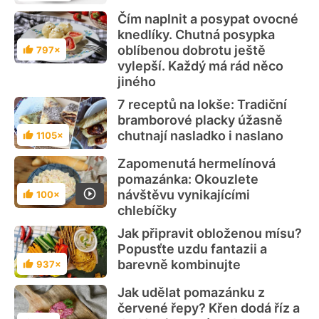
Čím naplnit a posypat ovocné
knedlíky. Chutná posypka
oblíbenou dobrotu ještě
797×
Hodnocení
vylepší. Každý má rád něco
jiného
7 receptů na lokše: Tradiční
bramborové placky úžasně
chutnají nasladko i naslano
1105×
Hodnocení
Zapomenutá hermelínová
pomazánka: Okouzlete
návštěvu vynikajícími
100×
Hodnocení
chlebíčky
Jak připravit obloženou mísu?
Popusťte uzdu fantazii a
barevně kombinujte
937×
Hodnocení
Jak udělat pomazánku z
červené řepy? Křen dodá říz a