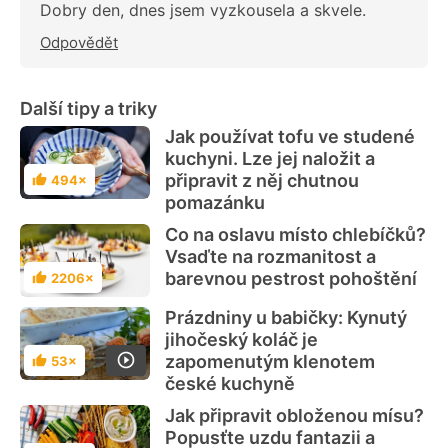
Dobry den, dnes jsem vyzkousela a skvele.
Odpovědět
Další tipy a triky
Jak používat tofu ve studené
kuchyni. Lze jej naložit a
připravit z něj chutnou
494×
Hodnocení
pomazánku
Co na oslavu místo chlebíčků?
Vsaďte na rozmanitost a
barevnou pestrost pohoštění
2206×
Hodnocení
Prázdniny u babičky: Kynutý
jihočeský koláč je
zapomenutým klenotem
53×
Hodnocení
české kuchyně
Jak připravit obloženou mísu?
Popusťte uzdu fantazii a