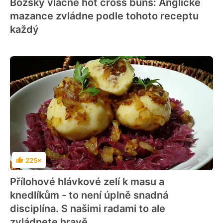
Božsky vláčné hot cross buns: Anglické
mazance zvládne podle tohoto receptu
každý
225×
Hodnocení
Přílohové hlávkové zelí k masu a
knedlíkům - to není úplně snadná
disciplína. S našimi radami to ale
zvládnete hravě