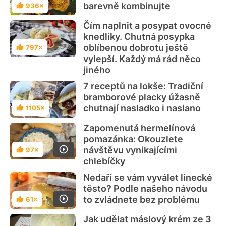
barevně kombinujte
936×
Hodnocení
Čím naplnit a posypat ovocné
knedlíky. Chutná posypka
oblíbenou dobrotu ještě
797×
Hodnocení
vylepší. Každý má rád něco
jiného
7 receptů na lokše: Tradiční
bramborové placky úžasně
chutnají nasladko i naslano
1105×
Hodnocení
Zapomenutá hermelínová
pomazánka: Okouzlete
návštěvu vynikajícími
97×
Hodnocení
chlebíčky
Nedaří se vám vyválet linecké
těsto? Podle našeho návodu
to zvládnete bez problému
61×
Hodnocení
Jak udělat máslový krém ze 3