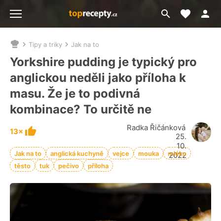
Moje akt
Přejít
Menu
na
vyhledávání
Tipy a triky
Jak na to
Nacházíte
se
Yorkshire pudding je typický pro
zde:
anglickou neděli jako příloha k
masu. Že je to podivná
kombinace? To určitě ne
Radka Řičánková
13×
25.
10.
Jak na to
anglická kuchyně
vejce
mouka
mléko
2022
těsto
tuk
pečivo
příloha