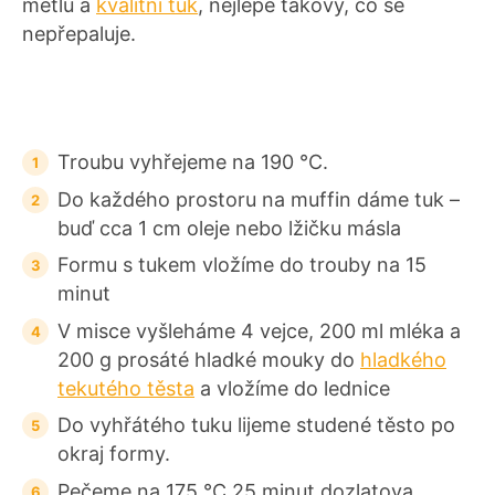
metlu a
kvalitní tuk
, nejlépe takový, co se
nepřepaluje.
Troubu vyhřejeme na 190 °C.
Do každého prostoru na muffin dáme tuk –
buď cca 1 cm oleje nebo lžičku másla
Formu s tukem vložíme do trouby na 15
minut
V misce vyšleháme 4 vejce, 200 ml mléka a
200 g prosáté hladké mouky do
hladkého
tekutého těsta
a vložíme do lednice
Do vyhřátého tuku lijeme studené těsto po
okraj formy.
Pečeme na 175 °C 25 minut dozlatova.