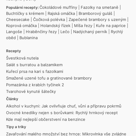
Čokoládové muffiny
|
Fazolky na smetaně
|
Populární recepty:
Buchtičky s krémem
|
Rajská omáčka
|
Bramborový guláš
|
Cheesecake
|
Čočková polévka
|
Zapečené brambory s uzeným
|
Koprová omáčka
|
Holandský řízek
|
Míša řezy
|
Kuře na paprice
|
Langoše
|
Hraběnčiny řezy
|
Lečo
|
Nadýchaný perník
|
Rychlý
oběd
|
Bublanina
Recepty
Švestková nutela
Salát s burratou a balzamikem
Kuřecí prsa na kari s fazolkami
Smažené uzené tofu a gratinované brambory
Pomazánka z krabích tyčinek 2
Tvarohové kynuté šátečky
Články
Alkohol v kuchyni: Jak ovlivňuje chuť, vůni a přípravu pokrmů
Ovocné knedlíky nejen s borůvkami: Rychlý hrnkový recept
Kde mají nejlepší občerstvení na benzince
Tipy a triky
Zavařování malého množství bez hrnce: Mikrovlnka vše zvládne