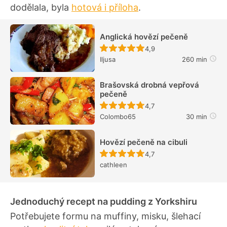
dodělala, byla
hotová i příloha
.
Anglická hovězí pečeně
Recept ještě nebyl hodn
4,9
Iljusa
260 min
Brašovská drobná vepřová
pečeně
Recept ještě nebyl hodn
4,7
Colombo65
30 min
Hovězí pečeně na cibuli
Recept ještě nebyl hodn
4,7
cathleen
Jednoduchý recept na pudding z Yorkshiru
Potřebujete formu na muffiny, misku, šlehací