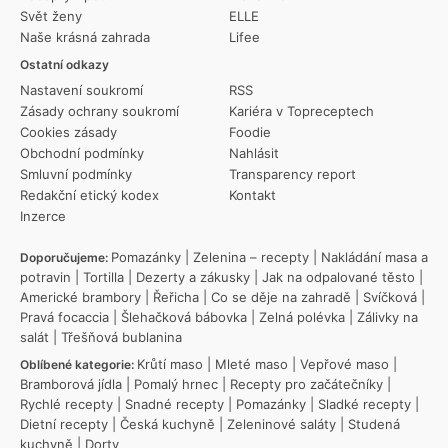
Svět ženy
ELLE
Naše krásná zahrada
Lifee
Ostatní odkazy
Nastavení soukromí
RSS
Zásady ochrany soukromí
Kariéra v Topreceptech
Cookies zásady
Foodie
Obchodní podmínky
Nahlásit
Smluvní podmínky
Transparency report
Redakční etický kodex
Kontakt
Inzerce
Pomazánky
|
Zelenina – recepty
|
Nakládání masa a
Doporučujeme:
potravin
|
Tortilla
|
Dezerty a zákusky
|
Jak na odpalované těsto
|
Americké brambory
|
Řeřicha
|
Co se děje na zahradě
|
Svíčková
|
Pravá focaccia
|
Šlehačková bábovka
|
Zelná polévka
|
Zálivky na
salát
|
Třešňová bublanina
Krůtí maso
|
Mleté maso
|
Vepřové maso
|
Oblíbené kategorie:
Bramborová jídla
|
Pomalý hrnec
|
Recepty pro začátečníky
|
Rychlé recepty
|
Snadné recepty
|
Pomazánky
|
Sladké recepty
|
Dietní recepty
|
Česká kuchyně
|
Zeleninové saláty
|
Studená
kuchyně
|
Dorty