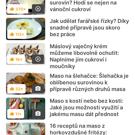
surovin? Hodí se nejen na
vánoční cukroví
370×
Hodnocení
Jak udělat farářské řízky? Díky
snadné přípravě jsou skoro
bez práce
112×
Hodnocení
Máslový vaječný krém
můžeme libovolně ochutit:
Naplníme jím cukroví i
16×
Hodnocení
moučníky
Maso na šlehačce: Šlehačka je
oblíbenou surovinou k
přípravě různých druhů masa
32×
Hodnocení
Maso s kostí nebo bez kosti:
Jaké jsou možnosti využití a
jakému masu dát přednost
11×
Hodnocení
16 receptů na maso z
horkovzdušné fritézy: