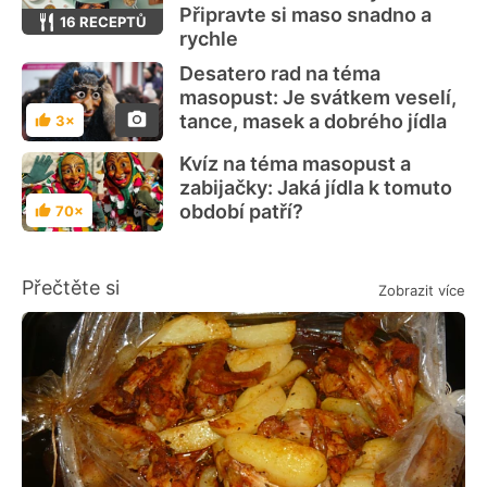
Připravte si maso snadno a
16 RECEPTŮ
rychle
Desatero rad na téma
masopust: Je svátkem veselí,
tance, masek a dobrého jídla
3×
Hodnocení
Kvíz na téma masopust a
zabijačky: Jaká jídla k tomuto
období patří?
70×
Hodnocení
Přečtěte si
Zobrazit více