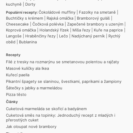
kuchyně
|
Dorty
Čokoládové muffiny
|
Fazolky na smetaně
|
Populární recepty:
Buchtičky s krémem
|
Rajská omáčka
|
Bramborový guláš
|
Cheesecake
|
Čočková polévka
|
Zapečené brambory s uzeným
|
Koprová omáčka
|
Holandský řízek
|
Míša řezy
|
Kuře na paprice
|
Langoše
|
Hraběnčiny řezy
|
Lečo
|
Nadýchaný perník
|
Rychlý
oběd
|
Bublanina
Recepty
Filé z tresky na rozmarýnu se smetanovou polentou a rajčaty
Masové kuličky ala Ikea
Kuřecí paella
Pikantní špagety se slaninou, švestkami, paprikami a žampiony
Šátečky s jablky a marmeládou
Pizza těsto
Články
Cuketová marmeláda se skořicí a badyánem
Cuketová směs na topinky: Jednoduchý recept z mladých i
přerostlých cuket
Jak oloupat nové brambory