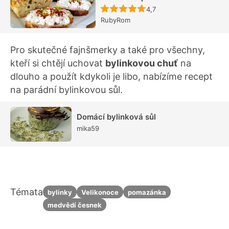
Recept ještě nebyl hodn
4,7
RubyRom
Pro skutečné fajnšmerky a také pro všechny,
kteří si chtějí uchovat
bylinkovou chuť
na
dlouho a použít kdykoli je libo, nabízíme recept
na parádní bylinkovou sůl.
Domácí bylinková sůl
mika59
Témata
bylinky
Velikonoce
pomazánka
medvědí česnek