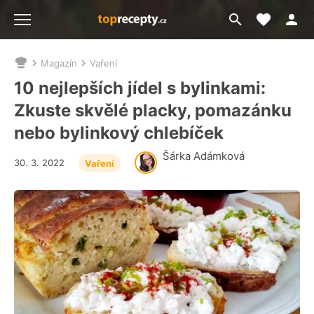
Moje akt
Přejít
Menu
na
vyhledávání
Magazín
Vaření
Nacházíte
se
10 nejlepších jídel s bylinkami:
zde:
Zkuste skvělé placky, pomazánku
nebo bylinkový chlebíček
Šárka Adámková
30. 3. 2022
Vaření