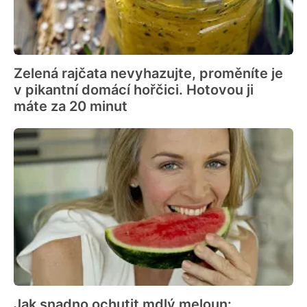
Zelená rajčata nevyhazujte, proměníte je
v pikantní domácí hořčici. Hotovou ji
máte za 20 minut
Jak snadno ochutit mdlý meloun: