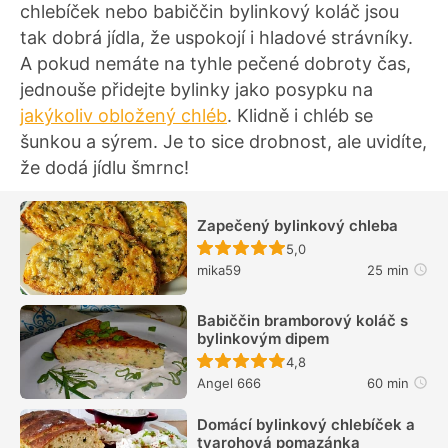
chlebíček nebo babiččin bylinkový koláč jsou
tak dobrá jídla, že uspokojí i hladové strávníky.
A pokud nemáte na tyhle pečené dobroty čas,
jednouše přidejte bylinky jako posypku na
jakýkoliv obložený chléb
. Klidně i chléb se
šunkou a sýrem. Je to sice drobnost, ale uvidíte,
že dodá jídlu šmrnc!
Zapečený bylinkový chleba
Recept ještě nebyl hodn
5,0
mika59
25 min
Babiččin bramborový koláč s
bylinkovým dipem
Recept ještě nebyl hodn
4,8
Angel 666
60 min
Domácí bylinkový chlebíček a
tvarohová pomazánka