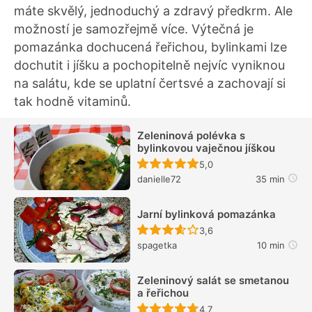
máte skvělý, jednoduchý a zdravý předkrm. Ale
možností je samozřejmě více. Výtečná je
pomazánka dochucená řeřichou, bylinkami lze
dochutit i jíšku a pochopitelně nejvíc vyniknou
na salátu, kde se uplatní čertsvé a zachovají si
tak hodně vitaminů.
Zeleninová polévka s
bylinkovou vaječnou jíškou
Recept ještě nebyl hodn
5,0
danielle72
35 min
Jarní bylinková pomazánka
Recept ještě nebyl hodn
3,6
spagetka
10 min
Zeleninový salát se smetanou
a řeřichou
Recept ještě nebyl hodn
4,7