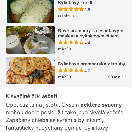
Bylinkový knedlík
Recept ještě nebyl hodn
4,8
cathleen
Nové brambory s česnekovým
máslem a bylinkovým dipem
Recept ještě nebyl hodn
4,4
mika59
Bylinkové bramboráky z trouby
Recept ještě nebyl hodn
4,7
mika59
50 min
K svačině či k večeři
Opět sázka na jistotu. Ovšem
některé svačiny
mohou dobře posloužit také jako skvělá večeře.
Zapečený chleba se sýrem a bylinkami,
fantasticky nadýchaný domácí bylinkový