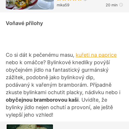
mika59
20 min
Voňavé přílohy
Co si dát k pečenému masu,
kuřeti na paprice
nebo k omáčce? Bylinkové knedlíky povýší
obyčejném jídlo na fantastický gurmánský
zážitek, podobně jako bylinkový dip,
podávaný k vařeným bramborám. Případně
zkuste bylinkami ochutit placky, nádivku nebo i
obyčejnou bramborovou kaši
. Uvidíte, že
bylinky jídlo nejen ochutí a provoní, ale ještě
vylepší jeho vzhled!