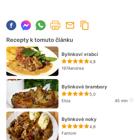
Recepty k tomuto článku
Bylinkoví vrabci
Recept ještě nebyl hodn
4,8
1974andrea
Bylinkové brambory
Recept ještě nebyl hodn
5,0
Eliza
45 min
Bylinkové noky
Recept ještě nebyl hodn
4,8
Fantom