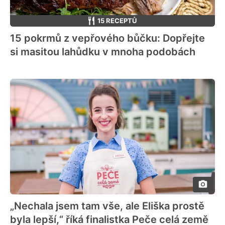
15 RECEPTŮ
15 pokrmů z vepřového bůčku: Dopřejte
si masitou lahůdku v mnoha podobách
„Nechala jsem tam vše, ale Eliška prostě
byla lepší,“ říká finalistka Peče celá země