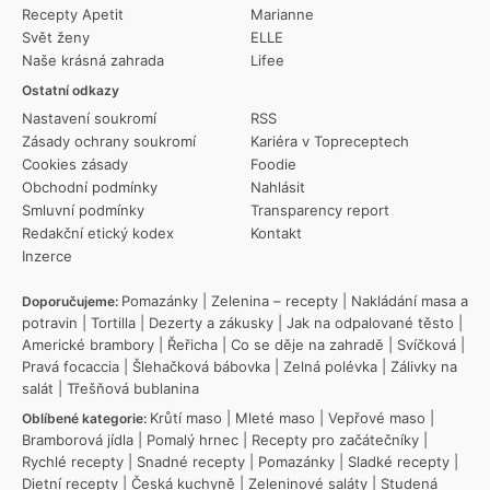
Recepty Apetit
Marianne
Svět ženy
ELLE
Naše krásná zahrada
Lifee
Ostatní odkazy
Nastavení soukromí
RSS
Zásady ochrany soukromí
Kariéra v Topreceptech
Cookies zásady
Foodie
Obchodní podmínky
Nahlásit
Smluvní podmínky
Transparency report
Redakční etický kodex
Kontakt
Inzerce
Pomazánky
|
Zelenina – recepty
|
Nakládání masa a
Doporučujeme:
potravin
|
Tortilla
|
Dezerty a zákusky
|
Jak na odpalované těsto
|
Americké brambory
|
Řeřicha
|
Co se děje na zahradě
|
Svíčková
|
Pravá focaccia
|
Šlehačková bábovka
|
Zelná polévka
|
Zálivky na
salát
|
Třešňová bublanina
Krůtí maso
|
Mleté maso
|
Vepřové maso
|
Oblíbené kategorie:
Bramborová jídla
|
Pomalý hrnec
|
Recepty pro začátečníky
|
Rychlé recepty
|
Snadné recepty
|
Pomazánky
|
Sladké recepty
|
Dietní recepty
|
Česká kuchyně
|
Zeleninové saláty
|
Studená