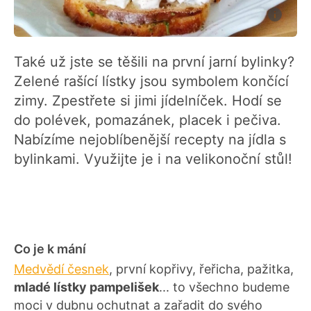
Také už jste se těšili na první jarní bylinky?
Zelené rašící lístky jsou symbolem končící
zimy. Zpestřete si jimi jídelníček. Hodí se
do polévek, pomazánek, placek i pečiva.
Nabízíme nejoblíbenější recepty na jídla s
bylinkami. Využijte je i na velikonoční stůl!
Co je k mání
Medvědí česnek
, první kopřivy, řeřicha, pažitka,
mladé lístky pampelišek
... to všechno budeme
moci v dubnu ochutnat a zařadit do svého