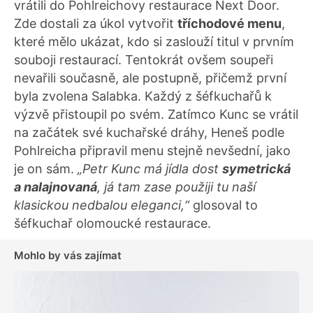
vrátili do Pohlreichovy restaurace Next Door.
Zde dostali za úkol vytvořit
tříchodové menu
,
které mělo ukázat, kdo si zaslouží titul v prvním
souboji restaurací. Tentokrát ovšem soupeři
nevařili současně, ale postupně, přičemž první
byla zvolena Salabka. Každý z šéfkuchařů k
výzvě přistoupil po svém. Zatímco Kunc se vrátil
na začátek své kuchařské dráhy, Heneš podle
Pohlreicha připravil menu stejně nevšední, jako
je on sám.
„Petr Kunc má jídla dost
symetrická
a nalajnovaná
, já tam zase použiji tu naší
klasickou nedbalou eleganci,“
glosoval to
šéfkuchař olomoucké restaurace.
Mohlo by vás zajímat