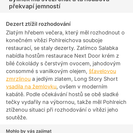
překvapí jemností
Dezert ztížil rozhodování
Zlatým hřebem večera, který měl rozhodnout o
konečném vítězi Pohlreichova souboje
restaurací, se staly dezerty. Zatímco Salabka
nabídla hostům restaurace Next Door krém z
bílé čokolády s čerstvým ovocem, jahodovým
consommé s vanilkovým olejem,
šťavelovou
zmrzlinou
a jedlým zlatem, Long Story Short
vsadila na žemlovku
, ovšem v moderním
kabátě. Podle očekávání hostů se obě sladké
tečky vydařily na výbornou, takže měl Pohlreich
ztíženou situaci při rozhodování o vítězi jeho
soutěže.
Mohlo by vás zajímat