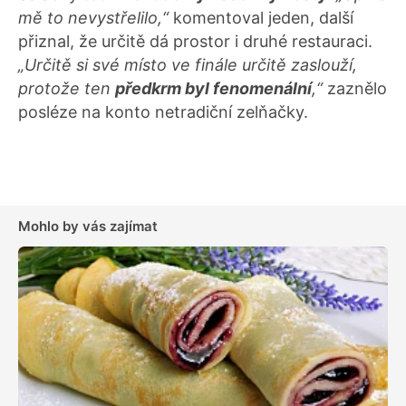
mě to nevystřelilo,“
komentoval jeden, další
přiznal, že určitě dá prostor i druhé restauraci.
„Určitě si své místo ve finále určitě zaslouží,
protože ten
předkrm byl fenomenální
,“
zaznělo
posléze na konto netradiční zelňačky.
Mohlo by vás zajímat