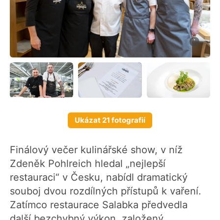
Ukázat 21 fotografií
Finálový večer kulinářské show, v níž
Zdeněk Pohlreich hledal „nejlepší
restauraci“ v Česku, nabídl dramatický
souboj dvou rozdílných přístupů k vaření.
Zatímco restaurace Salabka předvedla
další bezchybný výkon, založený