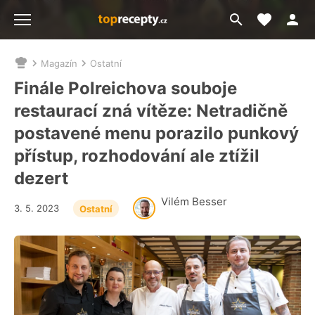
Moje akt
Přejít
Menu
na
vyhledávání
Magazín
Ostatní
Nacházíte
se
Finále Polreichova souboje
zde:
restaurací zná vítěze: Netradičně
postavené menu porazilo punkový
přístup, rozhodování ale ztížil
dezert
Vilém Besser
3. 5. 2023
Ostatní