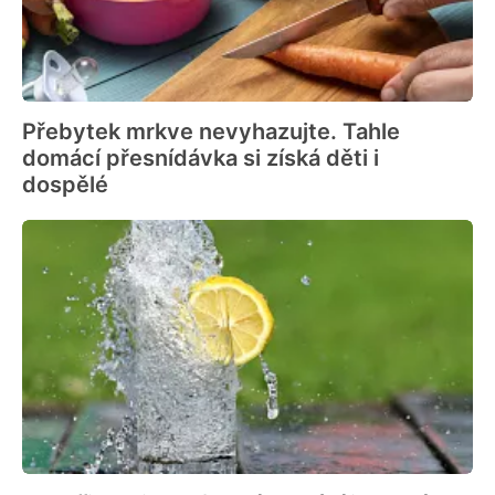
Přebytek mrkve nevyhazujte. Tahle
domácí přesnídávka si získá děti i
dospělé