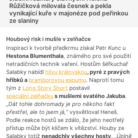
Růžičková milovala česnek a pekla
vynikající kuře v majonéze pod peřinkou
ze slaniny
Houbový risk i mušle v zelňačce
Inspiraci k tvorbě předkrmu získal Petr Kunc u
Hestona Blumenthala
, známého pro své použití
netradičních technik vaření. Hostům šéfkuchař
Salabky nabídl
hlívu královskou
, pyré z pravých
hříbků a
bramborovou espumu
. Naproti tomu
tým z
Long Story Short
postavil
speciální zelňačku
s mušlemi svatého Jakuba
.
„Dát tohle dohromady je pro někoho fakt
přestřel, ale to jsem já,“
vysvětloval Heneš.
Podle reakce hostů se zdálo, že jeho neotřelý
přístup může být klíčem k vítězství. Houby ze
Salabky totiž
nenadchly všechny hosty
.
„Úplně