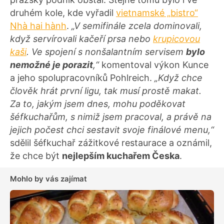
druhém kole, kde vyřadil
vietnamské „bistro“
Nhà hai hành
.
„V semifinále zcela dominovali,
když servírovali kačeří prsa nebo
krupicovou
kaši
. Ve spojení s nonšalantním servisem
bylo
nemožné je porazit
,“
komentoval výkon Kunce
a jeho spolupracovníků Pohlreich.
„Když chce
člověk hrát první ligu, tak musí prostě makat.
Za to, jakým jsem dnes, mohu poděkovat
šéfkuchařům, s nimiž jsem pracoval, a právě na
jejich počest chci sestavit svoje finálové menu,“
sdělil šéfkuchař zážitkové restaurace a oznámil,
že chce být
nejlepším kuchařem Česka
.
Mohlo by vás zajímat