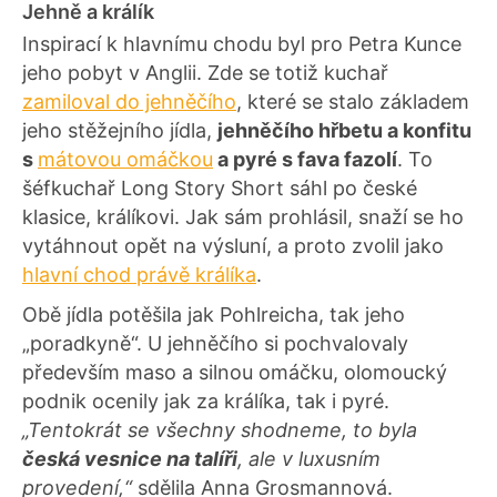
Jehně a králík
Inspirací k hlavnímu chodu byl pro Petra Kunce
jeho pobyt v Anglii. Zde se totiž kuchař
zamiloval do jehněčího
, které se stalo základem
jeho stěžejního jídla,
jehněčího hřbetu a konfitu
s
mátovou omáčkou
a pyré s fava fazolí
. To
šéfkuchař Long Story Short sáhl po české
klasice, králíkovi. Jak sám prohlásil, snaží se ho
vytáhnout opět na výsluní, a proto zvolil jako
hlavní chod právě králíka
.
Obě jídla potěšila jak Pohlreicha, tak jeho
„poradkyně“. U jehněčího si pochvalovaly
především maso a silnou omáčku, olomoucký
podnik ocenily jak za králíka, tak i pyré.
„Tentokrát se všechny shodneme, to byla
česká vesnice na talíři
, ale v luxusním
provedení,“
sdělila Anna Grosmannová.