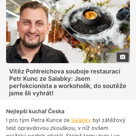
Vítěz Pohlreichova souboje restaurací
Petr Kunc ze Salabky: Jsem
perfekcionista a workoholik, do soutěže
jsme šli vyhrát!
Nejlepší kuchař Česka
I pro tým Petra Kunce ze
Salabky
byl zátěžový
test opravdovou zkouškou, v níž ovšem
pražský podnik obstál. Stejně tomu bylo i ve