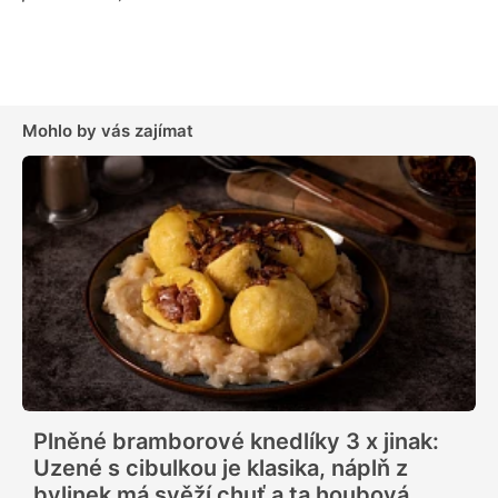
Mohlo by vás zajímat
Plněné bramborové knedlíky 3 x jinak:
Uzené s cibulkou je klasika, náplň z
bylinek má svěží chuť a ta houbová