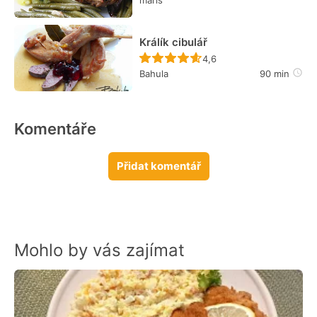
Králík cibulář
Recept ještě nebyl hodn
4,6
Bahula
90 min
Komentáře
Přidat komentář
Mohlo by vás zajímat