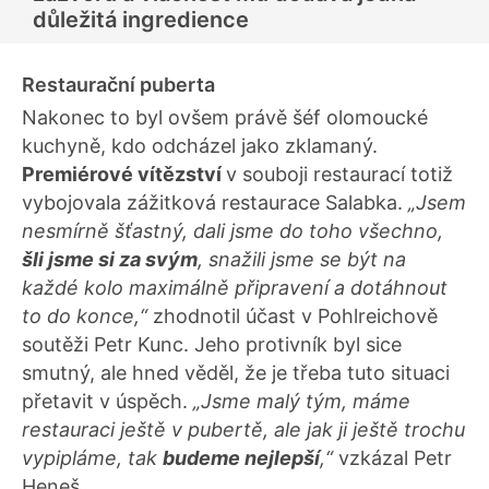
důležitá ingredience
Restaurační puberta
Nakonec to byl ovšem právě šéf olomoucké
kuchyně, kdo odcházel jako zklamaný.
Premiérové vítězství
v souboji restaurací totiž
vybojovala zážitková restaurace Salabka.
„Jsem
nesmírně šťastný, dali jsme do toho všechno,
šli jsme si za svým
, snažili jsme se být na
každé kolo maximálně připravení a dotáhnout
to do konce,“
zhodnotil účast v Pohlreichově
soutěži Petr Kunc. Jeho protivník byl sice
smutný, ale hned věděl, že je třeba tuto situaci
přetavit v úspěch.
„Jsme malý tým, máme
restauraci ještě v pubertě, ale jak ji ještě trochu
vypipláme, tak
budeme nejlepší
,“
vzkázal Petr
Heneš.