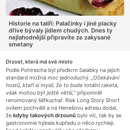
Historie na talíři: Palačinky i jiné placky
dříve bývaly jídlem chudých. Dnes ty
nejlahodnější připravíte ze zakysané
smetany
Drzost, která má své místo
Podle Pohlreicha byl předkrm Salabky na jejich
standard možná moc jednoduchý.
„Očekávání
hostů, kteří si myslí, že to bude totální raketa,
však mohou být ještě větší,“
připomněl
renomovaný šéfkuchař. Risk Long Story Short
ovšem pochválil a na Henešovu adresu dodal,
že
kdyby takových drzounů
bylo víc, tak by se
gastronomie hýbala kupředu o něco rychleji.