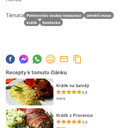
Témata
Pohlreichův souboj restaurací
jehněčí maso
králík
žemlovka
Recepty k tomuto článku
Králík na šalvěji
Recept ještě nebyl hodn
4,8
maris
Králík z Provence
Recept ještě nebyl hodn
4,9
maris