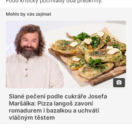
Food kritičky pochválily oba předkrmy.
Mohlo by vás zajímat
Slané pečení podle cukráře Josefa
Maršálka: Pizza langoš zavoní
romadurem i bazalkou a uchvátí
vláčným těstem