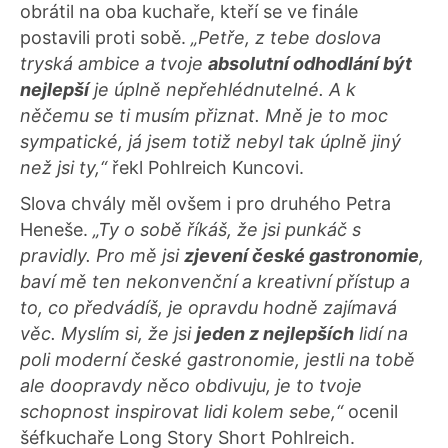
obrátil na oba kuchaře, kteří se ve finále
postavili proti sobě.
„Petře, z tebe doslova
tryská ambice a tvoje
absolutní odhodlání být
nejlepší
je úplně nepřehlédnutelné. A k
něčemu se ti musím přiznat. Mně je to moc
sympatické, já jsem totiž nebyl tak úplně jiný
než jsi ty,“
řekl Pohlreich Kuncovi.
Slova chvály měl ovšem i pro druhého Petra
Heneše.
„Ty o sobě říkáš, že jsi punkáč s
pravidly. Pro mě jsi
zjevení české gastronomie
,
baví mě ten nekonvenční a kreativní přístup a
to, co předvádíš, je opravdu hodně zajímavá
věc. Myslím si, že jsi
jeden z nejlepších
lidí na
poli moderní české gastronomie, jestli na tobě
ale doopravdy něco obdivuju, je to tvoje
schopnost inspirovat lidi kolem sebe,“
ocenil
šéfkuchaře Long Story Short Pohlreich.