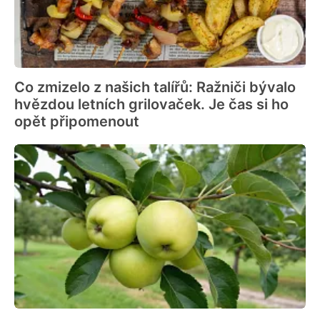
Co zmizelo z našich talířů: Ražniči bývalo
hvězdou letních grilovaček. Je čas si ho
opět připomenout