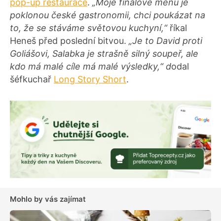
pop-up restaurace
.
„Moje finálové menu je
poklonou české gastronomii, chci poukázat na
to, že se stáváme světovou kuchyní,“
říkal
Heneš před poslední bitvou.
„Je to David proti
Goliášovi, Salabka je strašně silný soupeř, ale
kdo má malé cíle má malé výsledky,“ d
odal
šéfkuchař
Long Story Short
.
Mohlo by vás zajímat