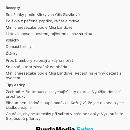
Recepty
Smaženky podle Mirky van Gils Slavíkové
Polévka z pečené papriky, rajčat a mrkve
Mini cheesecake podle Míši Landové
Listová kapsa s pestem, rajčetem a mozzarellou
Koláčky
Domácí tortilly II
Články
Proč brambory zelenají a kdy je nejíst
Snídaně, která zasytí až do oběda
Mini cheesecake podle Míši Landové: Recept na jemný dezert s
ovocem
Tipy a triky
Zachraňte žloutnoucí a zasychající listy okurek. Využijte domácí
prostředky
Blboun není žádná hloupá nadávka: Každý ví, že jde o knedlíky se
sladkou náplní
Co dělat, aby se knedlíky při vaření v páře neslepily: Vyzkoušejte
5 způsobů přípravy