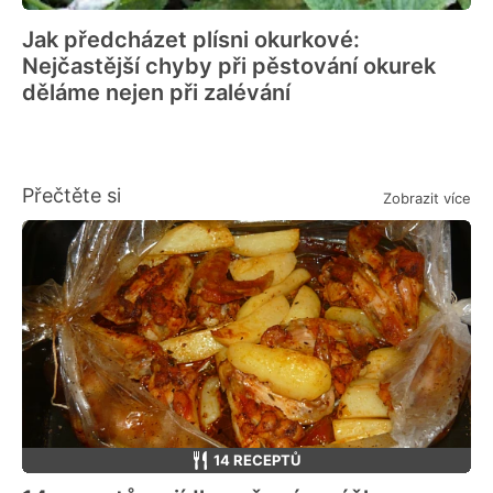
Jak předcházet plísni okurkové:
Nejčastější chyby při pěstování okurek
děláme nejen při zalévání
Přečtěte si
Zobrazit více
14 RECEPTŮ