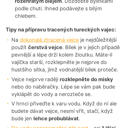
rozehřátým olejem
. Dozdobte bylinkami
podle chuti. Ihned podávejte s bílým
chlebem.
Tipy na přípravu tracených tureckých vajec:
Na
dokonalá ztracená vejce
je nejdůležitější
použít
čerstvá vejc
e
. Bílek je v jejich případě
pevnější a lépe drží kolem žloutku. Máte-li
vajíčka starší, rozklepněte je nejprve do
hustšího sítka, jímž vodnatější bílek proteče.
Vejce nejprve raději
rozklepněte do misky
nebo do naběračky. Lépe se vám pak bude
vyklápět do vody a nerozteče se.
V hrnci přiveďte k varu vodu. Když do ní ale
budete dávat vejce, nesmí vřít, stačí, když
bude jen
lehce probublávat
.