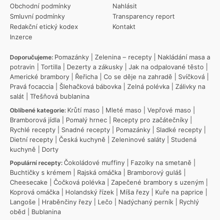
Obchodní podmínky
Nahlásit
Smluvní podmínky
Transparency report
Redakční etický kodex
Kontakt
Inzerce
Pomazánky
|
Zelenina – recepty
|
Nakládání masa a
Doporučujeme:
potravin
|
Tortilla
|
Dezerty a zákusky
|
Jak na odpalované těsto
|
Americké brambory
|
Řeřicha
|
Co se děje na zahradě
|
Svíčková
|
Pravá focaccia
|
Šlehačková bábovka
|
Zelná polévka
|
Zálivky na
salát
|
Třešňová bublanina
Krůtí maso
|
Mleté maso
|
Vepřové maso
|
Oblíbené kategorie:
Bramborová jídla
|
Pomalý hrnec
|
Recepty pro začátečníky
|
Rychlé recepty
|
Snadné recepty
|
Pomazánky
|
Sladké recepty
|
Dietní recepty
|
Česká kuchyně
|
Zeleninové saláty
|
Studená
kuchyně
|
Dorty
Čokoládové muffiny
|
Fazolky na smetaně
|
Populární recepty:
Buchtičky s krémem
|
Rajská omáčka
|
Bramborový guláš
|
Cheesecake
|
Čočková polévka
|
Zapečené brambory s uzeným
|
Koprová omáčka
|
Holandský řízek
|
Míša řezy
|
Kuře na paprice
|
Langoše
|
Hraběnčiny řezy
|
Lečo
|
Nadýchaný perník
|
Rychlý
oběd
|
Bublanina