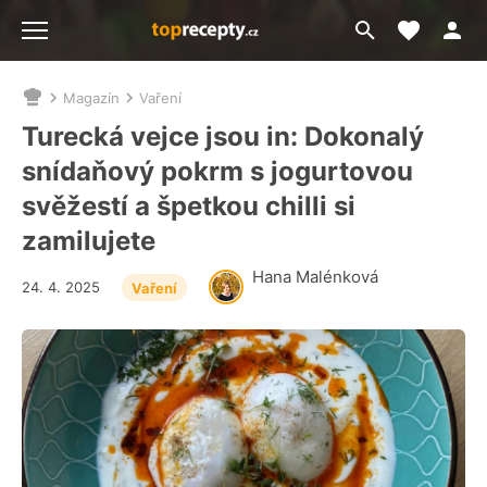
Moje akt
Přejít
Menu
na
vyhledávání
Magazín
Vaření
Nacházíte
se
Turecká vejce jsou in: Dokonalý
zde:
snídaňový pokrm s jogurtovou
svěžestí a špetkou chilli si
zamilujete
Hana Malénková
24. 4. 2025
Vaření