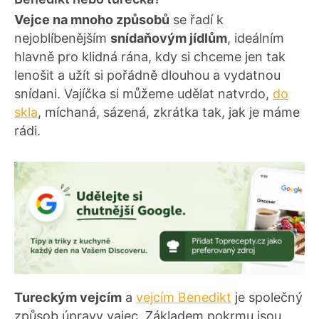
Vejce na mnoho způsobů
se řadí k
nejoblíbenějším
snídaňovým jídlům
, ideálním
hlavně pro klidná rána, kdy si chceme jen tak
lenošit a užít si pořádně dlouhou a vydatnou
snídani. Vajíčka si můžeme udělat natvrdo,
do
skla
, míchaná, sázená, zkrátka tak, jak je máme
rádi.
Tureckým vejcím
a
vejcím Benedikt
je společný
způsob úpravy vajec. Základem pokrmu jsou