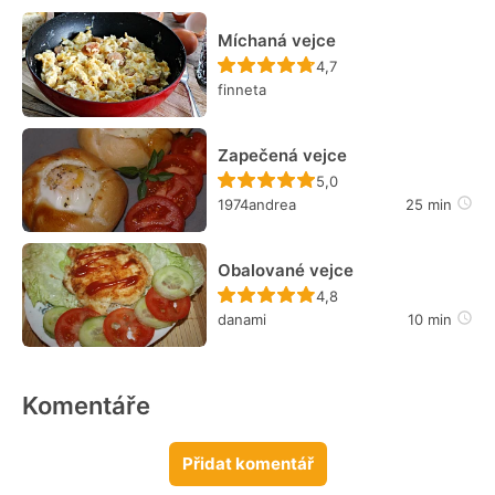
Míchaná vejce
Recept ještě nebyl hodn
4,7
finneta
Zapečená vejce
Recept ještě nebyl hodn
5,0
1974andrea
25 min
Obalované vejce
Recept ještě nebyl hodn
4,8
danami
10 min
Komentáře
Přidat komentář