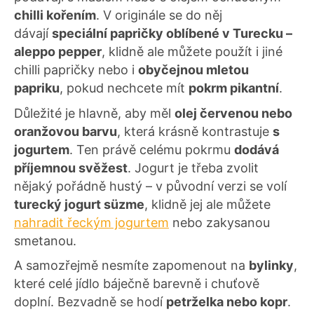
chilli kořením
. V originále se do něj
dávají
speciální papričky oblíbené v Turecku –
aleppo pepper
, klidně ale můžete použít i jiné
chilli papričky nebo i
obyčejnou mletou
papriku
, pokud nechcete mít
pokrm pikantní
.
Důležité je hlavně, aby měl
olej červenou nebo
oranžovou barvu
, která krásně kontrastuje
s
jogurtem
. Ten právě celému pokrmu
dodává
příjemnou svěžest
. Jogurt je třeba zvolit
nějaký pořádně hustý – v původní verzi se volí
turecký jogurt süzme
, klidně jej ale můžete
nahradit řeckým jogurtem
nebo zakysanou
smetanou.
A samozřejmě nesmíte zapomenout na
bylink
y
,
které celé jídlo báječně barevně i chuťově
doplní. Bezvadně se hodí
petrželka nebo kopr
.