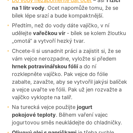
Do vody nezapomeňte dát ocet
– asi
1 lžíci
na 1 litr vody
. Ocet napomůže tomu, že se
bílek lépe srazí a bude kompaktnější.
Předtím, než do vody dáte vajíčko, v ní
udělejte
vařečkou vír
- bílek se kolem žloutku
„omotá“ a vytvoří hezký tvar.
Chcete-li si usnadnit práci a zajistit si, že se
vám vejce nerozpadne, vyložte si předem
hrnek potravinářskou fólií
a do ní
rozklepněte vajíčko. Pak vejce do fólie
zabalte, zavažte, aby se vytvořil jakýsi balíček
a vejce uvařte ve fólii. Pak už jen rozvažte a
vajíčko vyklopte na talíř.
Na turecká vejce použijte
jogurt
pokojové teploty
. Během vaření vajec
jogurtovou směs neukládejte do chladničky.
Olivový olej s papričkami
je třeba rychle