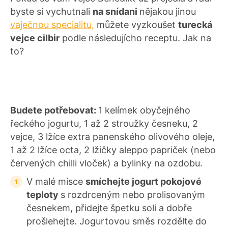
byste si vychutnali
na snídani
nějakou jinou
vaječnou specialitu,
můžete vyzkoušet
turecká
vejce cilbir
podle následujícho receptu. Jak na
to?
Budete potřebovat:
1 kelímek obyčejného
řeckého jogurtu, 1 až 2 stroužky česneku, 2
vejce, 3 lžíce extra panenského olivového oleje,
1 až 2 lžíce octa, 2 lžičky aleppo papriček (nebo
červených chilli vloček) a bylinky na ozdobu.
V malé misce
smíchejte jogurt pokojové
teploty
s rozdrceným nebo prolisovaným
česnekem, přidejte špetku soli a dobře
prošlehejte. Jogurtovou směs rozdělte do