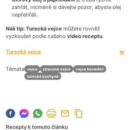
zahřát, nicméně si dávejte pozor, abyste olej
nepřehřáli.
Náš tip: Turecká vejce
můžete rovněž
vyzkoušet podle našeho
video receptu
.
Turecká vejce
Témata
vejce
ztracené vejce
vejce benedikt
turecká kuchyně
Recepty k tomuto článku