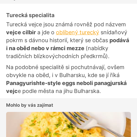
Turecká specialita
Turecká vejce jsou známá rovněž pod názvem
vejce cilbir
a jde o
oblíbený turecký
snídaňový
pokrm s dávnou historií, který se občas
podává
i na oběd nebo v rámci mezze
(nabídky
tradičních blízkovýchodních předkrmů).
Na podobné specialitě si pochutnávají, ovšem
obvykle na oběd, i v Bulharsku, kde se jí říká
Panagyurishte-style eggs neboli panagjurská
vejc
e podle města na jihu Bulharska.
Mohlo by vás zajímat