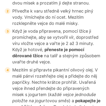
dvou misek a prozatím ji dejte stranou.
Přiveďte k varu středně velký hrnec plný
vody. Vmíchejte do ní ocet. Mezitím
rozklepněte vejce do malé misky.
Když je voda připravena, pomocí lžíce ji
promíchejte, aby se vytvořil vír, doprostřed
víru vložte vejce a vařte je 2 až 3 minuty.
Když je hotové,
přeneste je pomocí
děrované lžíce
na talíř a stejným způsobem
uvařte druhé vejce.
Mezitím si připravte pikantní olivový olej. V
malé pánvi rozehřejte olej a přidejte do něj
papričky. Nechte krátce prohřát. Uvařená
vejce ihned přendejte do připravených
misek s jogurtem (
každé vejce jednoduše
položte na jogurtovou směs
) a
pokapejte je