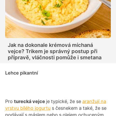
Jak na dokonale krémová míchaná
vejce? Trikem je správný postup při
přípravě, vláčnosti pomůže i smetana
Lehce pikantní
Pro
turecká vejce
je typické, že se
aranžují na
vrstvu bílého jogurtu
s česnekem a také, že se
podávají s máslem nebo s olejem ochuceným