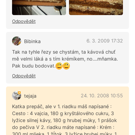
Odpovědět
6. 3. 2009 17:32
Bibinka
Tak na tyhle řezy se chystám, ta kávová chuť
mě velmi láká a s tím krémíkem, no....mňamka.
Pak budu bodovat.
Odpovědět
24. 10. 2008 10:55
tejaja
Katka prepáč, ale v 1. riadku máš napísané :
Cesto : 4 vajcia, 180 g kryštálového cukru, 3
lyžice silnej kávy, 180 g hrubej múky, 1 prášok
do pečiva V 2. riadku máte napísané : Krém :
300 ml mlieka, 1 žĺtok, 3 lyžice hrubej múky, 1