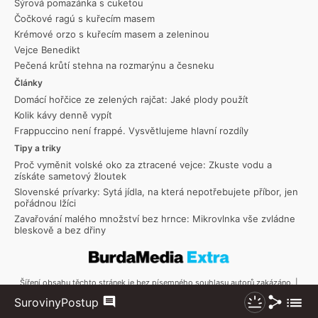
Sýrová pomazánka s cuketou
Čočkové ragú s kuřecím masem
Krémové orzo s kuřecím masem a zeleninou
Vejce Benedikt
Pečená krůtí stehna na rozmarýnu a česneku
Články
Domácí hořčice ze zelených rajčat: Jaké plody použít
Kolik kávy denně vypít
Frappuccino není frappé. Vysvětlujeme hlavní rozdíly
Tipy a triky
Proč vyměnit volské oko za ztracené vejce: Zkuste vodu a
získáte sametový žloutek
Slovenské prívarky: Sytá jídla, na která nepotřebujete příbor, jen
pořádnou lžíci
Zavařování malého množství bez hrnce: Mikrovlnka vše zvládne
bleskově a bez dřiny
Šíření obsahu těchto stránek je bez písemného souhlasu autorů zakázáno. |
Copyright © 2026 Toprecepty.cz
Sdílet
Zobraz
Suroviny
Postup
Komentáře
Nezhasínat
více