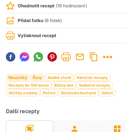
Ohodnotit recept
(16 hodnocení)
Přidat fotku
(6 fotek)
Vytisknout recept
Moučníky
Řezy
Sladké chutě
Náročné recepty
Recepty do 100 korun
Běžný den
Sváteční recepty
Večírky a oslavy
Pečení
Slovenská kuchyně
Vaření
Další recepty