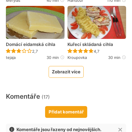
Merylas
40 min
Handour
110 min
Domácí eidamská cihla
Kuřecí skládaná cihla
Recept ještě nebyl hodnocen
Recept ještě nebyl 
2,7
4,7
tejaja
30 min
Kroupovka
30 min
Zobrazit více
Komentáře
(17)
Přidat komentář
Komentáře jsou řazeny od nejnovějších.