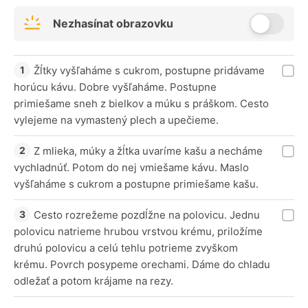
Nezhasínat obrazovku
Žĺtky vyšľaháme s cukrom, postupne pridávame
horúcu kávu. Dobre vyšľaháme. Postupne
primiešame sneh z bielkov a múku s práškom. Cesto
vylejeme na vymastený plech a upečieme.
Z mlieka, múky a žĺtka uvaríme kašu a necháme
vychladnúť. Potom do nej vmiešame kávu. Maslo
vyšľaháme s cukrom a postupne primiešame kašu.
Cesto rozrežeme pozdĺžne na polovicu. Jednu
polovicu natrieme hrubou vrstvou krému, priložíme
druhú polovicu a celú tehlu potrieme zvyškom
krému. Povrch posypeme orechami. Dáme do chladu
odležať a potom krájame na rezy.