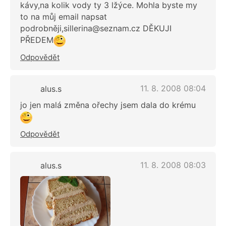
kávy,na kolik vody ty 3 lžýce. Mohla byste my
to na můj email napsat
podrobněji,
sillerina@seznam.cz
DĚKUJI
PŘEDEM
Odpovědět
11. 8. 2008 08:04
alus.s
jo jen malá změna ořechy jsem dala do krému
Odpovědět
11. 8. 2008 08:03
alus.s