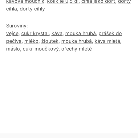
kávová moucnik
,
kolik je 0,5 dl
,
cihla jako dort
,
dorty
cihla
,
dorty cihly
Suroviny:
vejce
,
cukr krystal
,
káva
,
mouka hrubá
,
prášek do
pečiva
,
mléko
,
žloutek
,
mouka hrubá
,
káva mletá
,
máslo
,
cukr moučkový
,
ořechy mleté