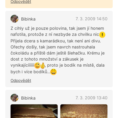
Odpovědět
7. 3. 2009 14:50
Bibinka
Z cihly už je pouze polovina, tak jsem jí honem
nafotila, protože z ní nezbyde za chvilku nic
Přijela dcera s kamarádkou, tak není ani divu.
Ořechy došly, tak jsem navrch nastrouhala
čokoládu a příště dám ještě šlehačku. Krému je
dost z tohoto množství a zákusek je
vynikajícíííííí
, proto je bodík na místě, dala
bych i více bodíků...
Odpovědět
7. 3. 2009 13:40
Bibinka