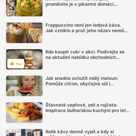
proměníte je v pikantní domácí
hořčici. Hotovou ji máte za 20 minut
Frappuccino není jen ledová káva.
Jak vzniklo a proč jeho název nemůže
používat každá kavárna
Kde koupit cukr v akci. Podívejte se
na aktuální nabídku obchodních
řetězců
11×
Hodnocení
Jak snadno ochutit mdlý meloun:
Pomůže citron, obyčejná sůl i
kombinace několika dalších surovin
Šťavnaté vepřové, zelí a rajčata:
Inspirace bulharskou kuchyní pro letní
oběd z jednoho pekáčku
Kolik kávy denně vypít a kdy si