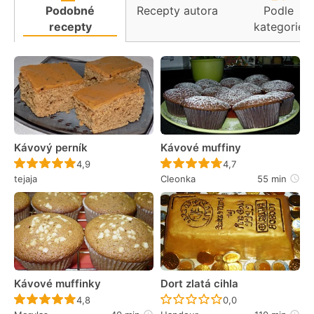
Podobné
Recepty autora
Podle
recepty
kategorie
Kávový perník
Kávové muffiny
Recept ještě nebyl hodnocen
Recept ještě nebyl 
4,9
4,7
tejaja
Cleonka
55 min
Kávové muffinky
Dort zlatá cihla
Recept ještě nebyl hodnocen
Recept ještě nebyl 
4,8
0,0