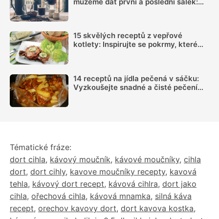
můžeme dát první a poslední šálek:
Načasování je důležité
15 skvělých receptů z vepřové
kotlety: Inspirujte se pokrmy, které
vás nezklamou
14 receptů na jídla pečená v sáčku:
Vyzkoušejte snadné a čisté pečení
plné chuti
Tématické fráze:
dort cihla
,
kávový moučník
,
kávové moučníky
,
cihla
dort
,
dort cihly
,
kavove moučníky recepty
,
kavová
tehla
,
kávový dort recept
,
kávová cihlra
,
dort jako
cihla
,
ořechová cihla
,
kávová mnamka
,
silná káva
recept
,
orechov kavovy dort
,
dort kavova kostka
,