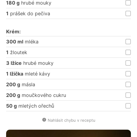
180 g
hrubé mouky
1
prášek do pečiva
Krém:
300 ml
mléka
1
žloutek
3 lžíce
hrubé mouky
1 lžička
mleté kávy
200 g
másla
200 g
moučkového cukru
50 g
mletých ořechů
Nahlásit chybu v receptu