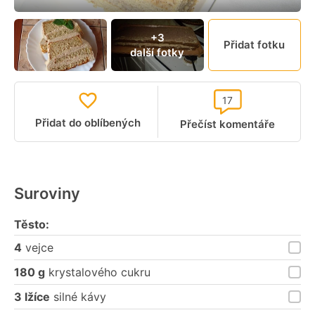
+3
Přidat fotku
další fotky
17
Přidat do oblíbených
Přečíst komentáře
Suroviny
Těsto:
4
vejce
180 g
krystalového cukru
3 lžíce
silné kávy