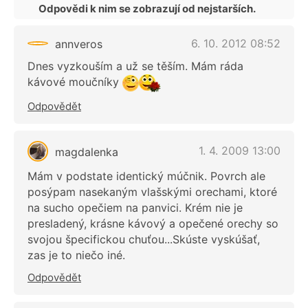
Odpovědi k nim se zobrazují od nejstarších.
6. 10. 2012 08:52
annveros
Dnes vyzkouším a už se těším. Mám ráda
kávové moučníky
Odpovědět
1. 4. 2009 13:00
magdalenka
Mám v podstate identický múčnik. Povrch ale
posýpam nasekaným vlašskými orechami, ktoré
na sucho opečiem na panvici. Krém nie je
presladený, krásne kávový a opečené orechy so
svojou špecifickou chuťou...Skúste vyskúšať,
zas je to niečo iné.
Odpovědět