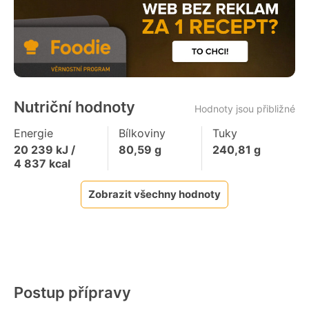
Nutriční hodnoty
Hodnoty jsou přibližné
Energie
Bílkoviny
Tuky
20 239
kJ /
80,59
g
240,81
g
4 837
kcal
Zobrazit všechny hodnoty
Postup přípravy