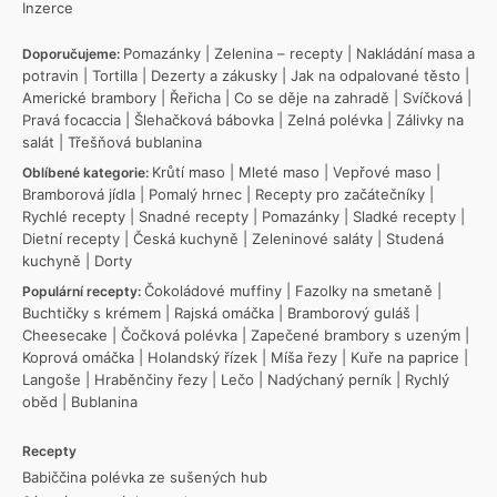
Inzerce
Pomazánky
|
Zelenina – recepty
|
Nakládání masa a
Doporučujeme:
potravin
|
Tortilla
|
Dezerty a zákusky
|
Jak na odpalované těsto
|
Americké brambory
|
Řeřicha
|
Co se děje na zahradě
|
Svíčková
|
Pravá focaccia
|
Šlehačková bábovka
|
Zelná polévka
|
Zálivky na
salát
|
Třešňová bublanina
Krůtí maso
|
Mleté maso
|
Vepřové maso
|
Oblíbené kategorie:
Bramborová jídla
|
Pomalý hrnec
|
Recepty pro začátečníky
|
Rychlé recepty
|
Snadné recepty
|
Pomazánky
|
Sladké recepty
|
Dietní recepty
|
Česká kuchyně
|
Zeleninové saláty
|
Studená
kuchyně
|
Dorty
Čokoládové muffiny
|
Fazolky na smetaně
|
Populární recepty:
Buchtičky s krémem
|
Rajská omáčka
|
Bramborový guláš
|
Cheesecake
|
Čočková polévka
|
Zapečené brambory s uzeným
|
Koprová omáčka
|
Holandský řízek
|
Míša řezy
|
Kuře na paprice
|
Langoše
|
Hraběnčiny řezy
|
Lečo
|
Nadýchaný perník
|
Rychlý
oběd
|
Bublanina
Recepty
Babiččina polévka ze sušených hub