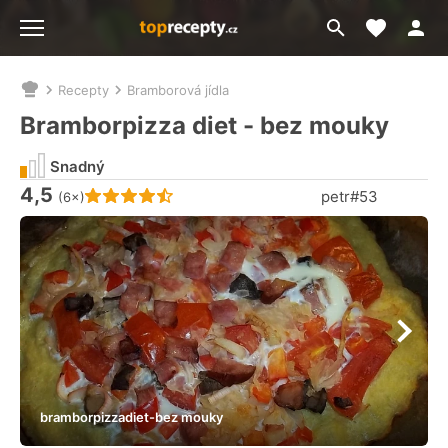
Moje akt
Přejít
Menu
na
vyhledávání
Recepty
Bramborová jídla
Nacházíte
se
Bramborpizza diet - bez mouky
zde:
Snadný
4,5
Hodnocení receptu je
petr#53
(6×)
bramborpizzadiet-bez mouky