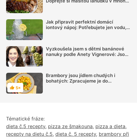
Dopřejte si masitou lahůdku v mnoha
podobách
Jak připravit perfektní domácí
iontový nápoj: Potřebujete jen vodu,
citron, sůl a pár minut času
Vyzkoušela jsem s dětmi banánové
nanuky podle Anety Vignerové: Jsou
tak dobré, že do konce léta jiné dělat
nebudete
Brambory jsou jídlem chudých i
bohatých: Zpracujeme je do
posledního kousku
5×
Hodnocení
Tématické fráze:
dieta č.5 recepty
,
pizza ze šmakouna
,
pizza a dieta
,
recepty na dietu č.5
,
dieta č. 5 recepty
,
brambory při