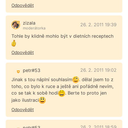
Odpovědět
zizala
26. 2. 2011 19:39
moderátorka
Tohle by klidně mohlo být v dietních receptech
Odpovědět
26. 2. 2011 19:02
petr#53
Jinak s tou náplní souhlasím
. dělal jsem to z
toho, co bylo k ruce a ještě ani pořádně nevím,
co se tak k sobě hodí
. Berte to proto jen
jako ilustraci
Odpovědět
26. 2. 2011 18:59
petr#53