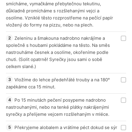
smícháme, vymačkáme přebytečnou tekutinu,
důkladně promícháme s rozšlehanými vejci a
osolíme. Vzniklé těsto rozprostřeme na pečící papír
vložený do formy na pizzu, nebo na plech.
Zeleninu a šmakouna nadrobno nakrájíme a
společně s houbami pokládáme na těsto. Na směs
nastrouháme česnek a osolíme, okořeníme podle
chuti. (Solit opatrně! Syrečky jsou sami o sobě
celkem slané.)
Vložíme do lehce předehřáté trouby a na 180°
zapékáme cca 15 minut.
Po 15 minutách pečení posypeme nadrobno
nastrouhanými, nebo na tenké plátky nakrájenými
syrečky a přelijeme vejcem rozšlehaným v mléce.
Překryjeme alobalem a vrátíme péct dokud se sýr