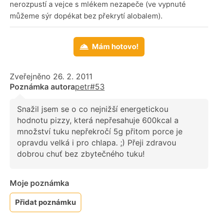
nerozpustí a vejce s mlékem nezapeče (ve vypnuté
můžeme sýr dopékat bez překrytí alobalem).
Mám hotovo!
Zveřejněno 26. 2. 2011
Poznámka autora
petr#53
Snažil jsem se o co nejnižší energetickou
hodnotu pizzy, která nepřesahuje 600kcal a
množství tuku nepřekročí 5g přitom porce je
opravdu velká i pro chlapa. ;) Přeji zdravou
dobrou chuť bez zbytečného tuku!
Moje poznámka
Přidat poznámku