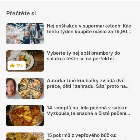
Přečtěte si
Nejlepší akce v supermarketech: Kde
tento týden koupíte máslo za 19,90
Kč a meloun od 8,90 Kč
Vyberte ty nejlepší brambory do
salátu a těšte se na perfektní
kulinářský zážitek
17×
Hodnocení
Autorka Líné kuchařky zvládá dvě
práce, děti i zahradu. Sází proto na
jednoduchá jídla, ale umí i poctivé
frgále
14 receptů na jídla pečená v sáčku:
Vyzkoušejte snadné a čisté pečení
plné chuti
15 pokrmů z vepřového bůčku: