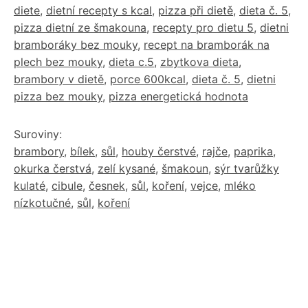
diete
,
dietní recepty s kcal
,
pizza při dietě
,
dieta č. 5
,
pizza dietní ze šmakouna
,
recepty pro dietu 5
,
dietni
bramboráky bez mouky
,
recept na bramborák na
plech bez mouky
,
dieta c.5
,
zbytkova dieta
,
brambory v dietě
,
porce 600kcal
,
dieta č. 5
,
dietni
pizza bez mouky
,
pizza energetická hodnota
Suroviny:
brambory
,
bílek
,
sůl
,
houby čerstvé
,
rajče
,
paprika
,
okurka čerstvá
,
zelí kysané
,
šmakoun
,
sýr tvarůžky
kulaté
,
cibule
,
česnek
,
sůl
,
koření
,
vejce
,
mléko
nízkotučné
,
sůl
,
koření