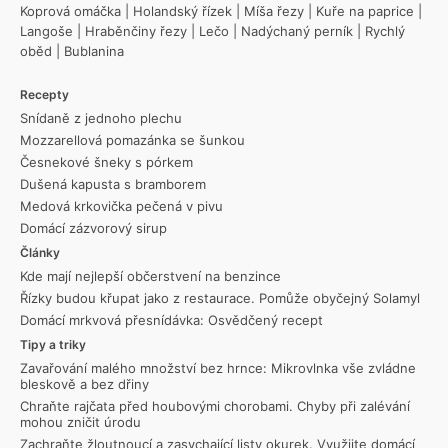
Koprová omáčka
|
Holandský řízek
|
Míša řezy
|
Kuře na paprice
|
Langoše
|
Hraběnčiny řezy
|
Lečo
|
Nadýchaný perník
|
Rychlý
oběd
|
Bublanina
Recepty
Snídaně z jednoho plechu
Mozzarellová pomazánka se šunkou
Česnekové šneky s pórkem
Dušená kapusta s bramborem
Medová krkovička pečená v pivu
Domácí zázvorový sirup
Články
Kde mají nejlepší občerstvení na benzince
Řízky budou křupat jako z restaurace. Pomůže obyčejný Solamyl
Domácí mrkvová přesnídávka: Osvědčený recept
Tipy a triky
Zavařování malého množství bez hrnce: Mikrovlnka vše zvládne
bleskově a bez dřiny
Chraňte rajčata před houbovými chorobami. Chyby při zalévání
mohou zničit úrodu
Zachraňte žloutnoucí a zasychající listy okurek. Využijte domácí