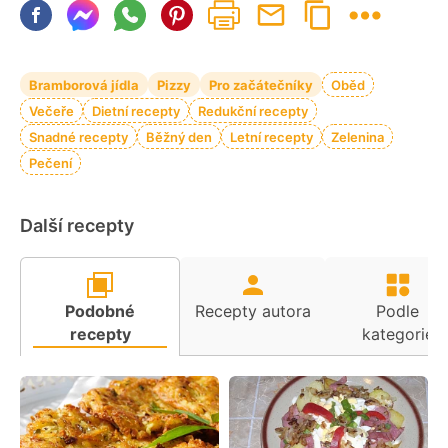
Bramborová jídla
Pizzy
Pro začátečníky
Oběd
Večeře
Dietní recepty
Redukční recepty
Snadné recepty
Běžný den
Letní recepty
Zelenina
Pečení
Další recepty
Podobné
Recepty autora
Podle
recepty
kategorie