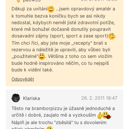
Děkuji za uvítání
...jsem opravdový amatér a
k tomuhle bezva koníčku bych se asi nikdy
nedostal, kdybych neměl jisté zdravotní potíže,
které mě bohužel dočasně donutily poupravit
dosavadní zájmy (sport, sport a zase sport)
.
Tím chci říci, aby jste moje ,,recepty" brali s
rezervou a náležitě je upravili, aby vůbec byli
,,použitelné"
. Většina z toho co sem vložím
bude hodně inspirováno něčím, co tu nejspíš
bude k vidění také.
Odpovědět
26. 2. 2011 18:47
Klariska
Těsto na bramborpizzu je úžasně jednoduché a
určitě i dobré, zaujalo mě a vyzkouším
.
Náplň je ale trochu "zběsilá" tu s dovolením