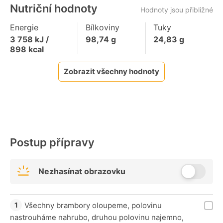
Nutriční hodnoty
Hodnoty jsou přibližné
Energie
Bílkoviny
Tuky
3 758
kJ /
98,74
g
24,83
g
898
kcal
Zobrazit všechny hodnoty
Postup přípravy
Nezhasínat obrazovku
Všechny brambory oloupeme, polovinu
nastrouháme nahrubo, druhou polovinu najemno,