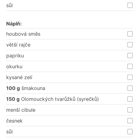
sůl
Náplň:
houbová směs
větší rajče
papriku
okurku
kysané zelí
100 g
šmakouna
150 g
Olomouckých tvarůžků (syrečků)
menší cibule
česnek
sůl