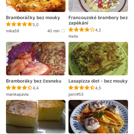
Bramboráčky bez mouky
Francouzské brambory bez
zapékání
Recept ještě nebyl hodnocen
5,0
Recept ještě nebyl 
4,2
mika59
40 min
Hella
Bramboráky bez česneku
Lasapizza diet - bez mouky
Recept ještě nebyl hodnocen
Recept ještě nebyl 
4,4
4,5
mamkapavla
petr#53