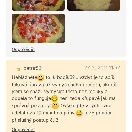
Odpovědět
27. 2. 2011 11:52
petr#53
Neblázněte
tolik bodíků? ...vždyť je to spíš
taková úprava už vymyšleného receptu, akorát
jsem se snažil vymyslet těsto bez mouky a
docela to funguje
neni teda křupavé jak má
správná pizza být
Ovšem jde v rychlovce
udělat i za 10 minut na pánvi
brzy přidám
příslušný postup č. 2
Odpovědět