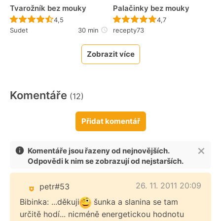
Tvarožník bez mouky
Palačinky bez mouky
Recept ještě nebyl hodnocen
Recept ještě nebyl 
4,5
4,7
Sudet
30 min
recepty73
Zobrazit více
Komentáře
(12)
Přidat komentář
Komentáře jsou řazeny od nejnovějších.
Odpovědi k nim se zobrazují od nejstarších.
26. 11. 2011 20:09
petr#53
Bibinka: ...děkuji
šunka a slanina se tam
určitě hodí... nicméně energetickou hodnotu