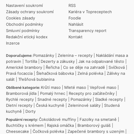
Nastavení soukromí
RSS
Zásady ochrany soukromí
Kariéra v Topreceptech
Cookies zásady
Foodie
Obchodní podmínky
Nahlásit
Smluvní podmínky
Transparency report
Redakční etický kodex
Kontakt
Inzerce
Pomazánky
|
Zelenina – recepty
|
Nakládání masa a
Doporučujeme:
potravin
|
Tortilla
|
Dezerty a zákusky
|
Jak na odpalované těsto
|
Americké brambory
|
Řeřicha
|
Co se děje na zahradě
|
Svíčková
|
Pravá focaccia
|
Šlehačková bábovka
|
Zelná polévka
|
Zálivky na
salát
|
Třešňová bublanina
Krůtí maso
|
Mleté maso
|
Vepřové maso
|
Oblíbené kategorie:
Bramborová jídla
|
Pomalý hrnec
|
Recepty pro začátečníky
|
Rychlé recepty
|
Snadné recepty
|
Pomazánky
|
Sladké recepty
|
Dietní recepty
|
Česká kuchyně
|
Zeleninové saláty
|
Studená
kuchyně
|
Dorty
Čokoládové muffiny
|
Fazolky na smetaně
|
Populární recepty:
Buchtičky s krémem
|
Rajská omáčka
|
Bramborový guláš
|
Cheesecake
|
Čočková polévka
|
Zapečené brambory s uzeným
|