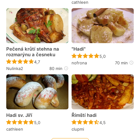
cathleen
Pečená krůtí stehna na
"Hadi"
rozmarýnu a česneku
Recept ještě nebyl 
5,0
Recept ještě nebyl hodnocen
4,7
nofrona
70 min
Nulinka2
80 min
Hadi sv. Jiří
Římští hadi
Recept ještě nebyl hodnocen
Recept ještě nebyl 
5,0
4,5
cathleen
clupmi