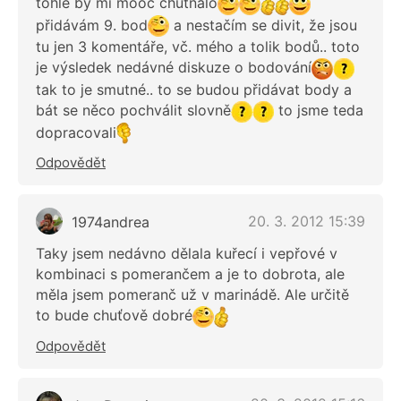
tohle by mi mooc chutnalo
přidávám 9. bod
a nestačím se divit, že jsou
tu jen 3 komentáře, vč. mého a tolik bodů.. toto
je výsledek nedávné diskuze o bodování
tak to je smutné.. to se budou přidávat body a
bát se něco pochválit slovně
to jsme teda
dopracovali
Odpovědět
20. 3. 2012 15:39
1974andrea
Taky jsem nedávno dělala kuřecí i vepřové v
kombinaci s pomerančem a je to dobrota, ale
měla jsem pomeranč už v marinádě. Ale určitě
to bude chuťově dobré
Odpovědět