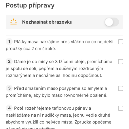
Postup přípravy
Nezhasínat obrazovku
Plátky masa nakrájíme přes vlákno na co nejdelší
proužky cca 2 cm široké.
Dáme je do mísy se 3 lžícemi oleje, promícháme
je spolu se solí, pepřem a sušeným rozdrceným
rozmarýnem a necháme asi hodinu odpočinout.
Před smažením maso posypeme solamylem a
promícháme, aby bylo maso rovnoměrně obalené.
Poté rozehřejeme teflonovou pánev a
naskládáme na ni nudličky masa, jednu vedle druhé
abychom využili co nejvíce místa. Zprudka opečeme
z jedné strany a otočíme.