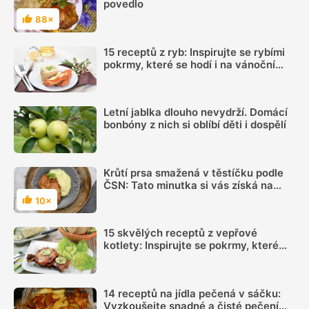
povedlo
88×
Hodnocení
15 receptů z ryb: Inspirujte se rybími
pokrmy, které se hodí i na vánoční
hostinu
Letní jablka dlouho nevydrží. Domácí
bonbóny z nich si oblíbí děti i dospělí
Krůtí prsa smažená v těstíčku podle
ČSN: Tato minutka si vás získá na
plné čáře
10×
Hodnocení
15 skvělých receptů z vepřové
kotlety: Inspirujte se pokrmy, které
vás nezklamou
14 receptů na jídla pečená v sáčku:
Vyzkoušejte snadné a čisté pečení