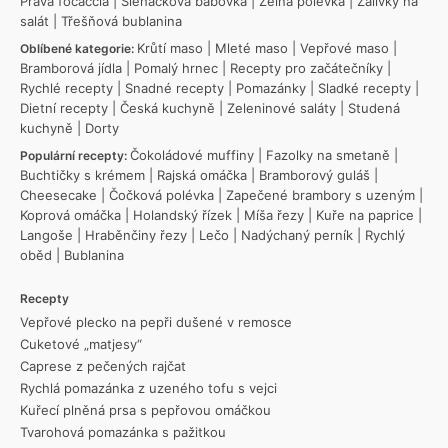
Pravá focaccia
|
Šlehačková bábovka
|
Zelná polévka
|
Zálivky na
salát
|
Třešňová bublanina
Krůtí maso
|
Mleté maso
|
Vepřové maso
|
Oblíbené kategorie:
Bramborová jídla
|
Pomalý hrnec
|
Recepty pro začátečníky
|
Rychlé recepty
|
Snadné recepty
|
Pomazánky
|
Sladké recepty
|
Dietní recepty
|
Česká kuchyně
|
Zeleninové saláty
|
Studená
kuchyně
|
Dorty
Čokoládové muffiny
|
Fazolky na smetaně
|
Populární recepty:
Buchtičky s krémem
|
Rajská omáčka
|
Bramborový guláš
|
Cheesecake
|
Čočková polévka
|
Zapečené brambory s uzeným
|
Koprová omáčka
|
Holandský řízek
|
Míša řezy
|
Kuře na paprice
|
Langoše
|
Hraběnčiny řezy
|
Lečo
|
Nadýchaný perník
|
Rychlý
oběd
|
Bublanina
Recepty
Vepřové plecko na pepři dušené v remosce
Cuketové „matjesy“
Caprese z pečených rajčat
Rychlá pomazánka z uzeného tofu s vejci
Kuřecí plněná prsa s pepřovou omáčkou
Tvarohová pomazánka s pažitkou