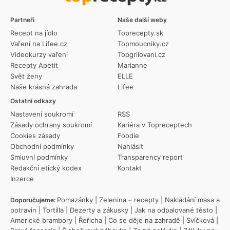
Partneři
Naše další weby
Recept na jídlo
Toprecepty.sk
Vaření na Lifee.cz
Topmoucniky.cz
Videokurzy vaření
Topgrilovani.cz
Recepty Apetit
Marianne
Svět ženy
ELLE
Naše krásná zahrada
Lifee
Ostatní odkazy
Nastavení soukromí
RSS
Zásady ochrany soukromí
Kariéra v Topreceptech
Cookies zásady
Foodie
Obchodní podmínky
Nahlásit
Smluvní podmínky
Transparency report
Redakční etický kodex
Kontakt
Inzerce
Pomazánky
|
Zelenina – recepty
|
Nakládání masa a
Doporučujeme:
potravin
|
Tortilla
|
Dezerty a zákusky
|
Jak na odpalované těsto
|
Americké brambory
|
Řeřicha
|
Co se děje na zahradě
|
Svíčková
|