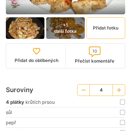
+1
Přidat fotku
další fotka
10
Přidat do oblíbených
Přečíst komentáře
Suroviny
4
Menší
Větší
porce
porce
4 plátky
krůtích prsou
sůl
pepř