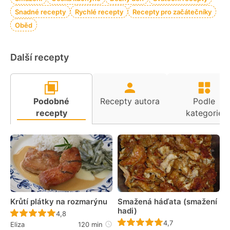
Snadné recepty
Rychlé recepty
Recepty pro začátečníky
Oběd
Další recepty
Podobné
Recepty autora
Podle
recepty
kategorie
Krůtí plátky na rozmarýnu
Smažená háďata (smažení
hadi)
Recept ještě nebyl hodnocen
4,8
Recept ještě nebyl 
4,7
Eliza
120 min