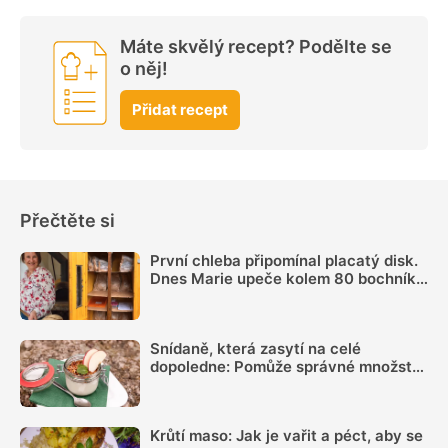
Máte skvělý recept? Podělte se
o něj!
Přidat recept
Přečtěte si
První chleba připomínal placatý disk.
Dnes Marie upeče kolem 80 bochníků
týdně a prodává je ze samoobslužné
skříně
Snídaně, která zasytí na celé
dopoledne: Pomůže správné množství
bílkovin a dostatek vlákniny
Krůtí maso: Jak je vařit a péct, aby se