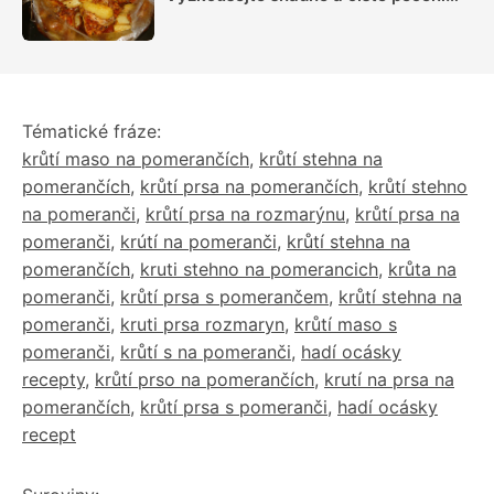
plné chuti
Tématické fráze:
krůtí maso na pomerančích
,
krůtí stehna na
pomerančích
,
krůtí prsa na pomerančích
,
krůtí stehno
na pomeranči
,
krůtí prsa na rozmarýnu
,
krůtí prsa na
pomeranči
,
krútí na pomeranči
,
krůtí stehna na
pomerančích
,
kruti stehno na pomerancich
,
krůta na
pomeranči
,
krůtí prsa s pomerančem
,
krůtí stehna na
pomeranči
,
kruti prsa rozmaryn
,
krůtí maso s
pomeranči
,
krůtí s na pomeranči
,
hadí ocásky
recepty
,
krůtí prso na pomerančích
,
krutí na prsa na
pomerančích
,
krůtí prsa s pomeranči
,
hadí ocásky
recept