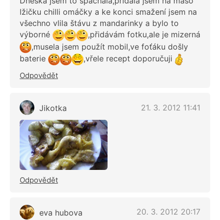
Dneska jsem to spáchala,přidala jsem na maso
lžičku chilli omáčky a ke konci smažení jsem na
všechno vlila štávu z mandarinky a bylo to
výborné
,přidávám fotku,ale je mizerná
,musela jsem použít mobil,ve foťáku došly
baterie
,vřele recept doporučuji
Odpovědět
21. 3. 2012 11:41
Jikotka
Odpovědět
20. 3. 2012 20:17
eva hubova