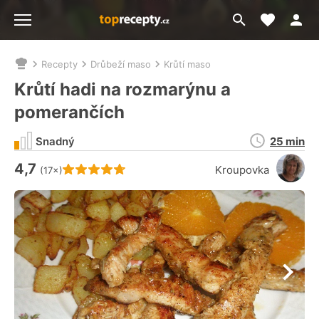
Moje akt
Přejít
Menu
na
vyhledávání
Recepty
Drůbeží maso
Krůtí maso
Nacházíte
se
Krůtí hadi na rozmarýnu a
zde:
pomerančích
Doba
Snadný
25 min
přípravy
4,7
Hodnocení receptu je
Kroupovka
(17×)