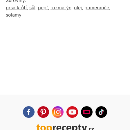
Suroviny:
prsa krůtí
,
sůl
,
pepř
,
rozmarýn
,
olej
,
pomeranče
,
solamyl