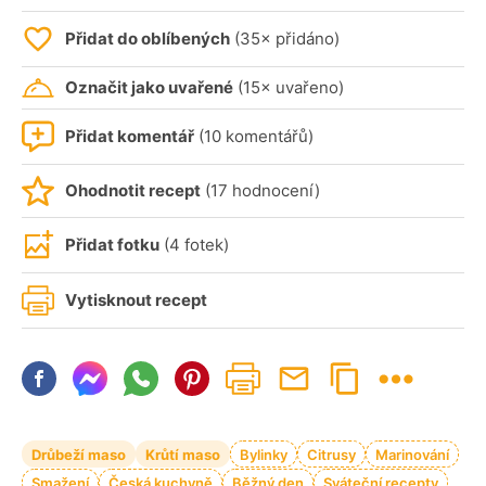
Přidat do oblíbených
(35× přidáno)
Označit jako uvařené
(15× uvařeno)
Přidat komentář
(10 komentářů)
Ohodnotit recept
(17 hodnocení)
Přidat fotku
(4 fotek)
Vytisknout recept
Drůbeží maso
Krůtí maso
Bylinky
Citrusy
Marinování
Smažení
Česká kuchyně
Běžný den
Sváteční recepty