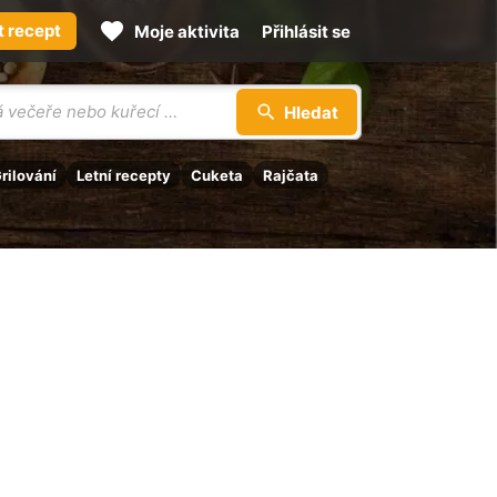
t recept
Moje aktivita
Přihlásit se
Hledat
rilování
Letní recepty
Cuketa
Rajčata