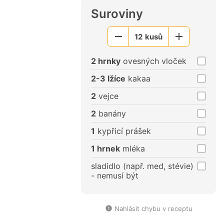
Suroviny
12
kusů
Menší
Větší
porce
porce
2 hrnky
ovesných vloček
2-3 lžíce
kakaa
2
vejce
2
banány
1
kypřicí prášek
1 hrnek
mléka
sladidlo (např. med, stévie)
- nemusí být
Nahlásit chybu v receptu