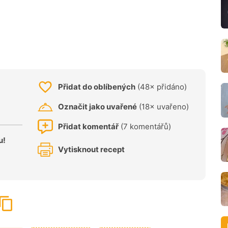
Přidat do oblíbených
(48× přidáno)
Označit jako uvařené
(18× uvařeno)
Přidat komentář
(7 komentářů)
u!
Vytisknout recept