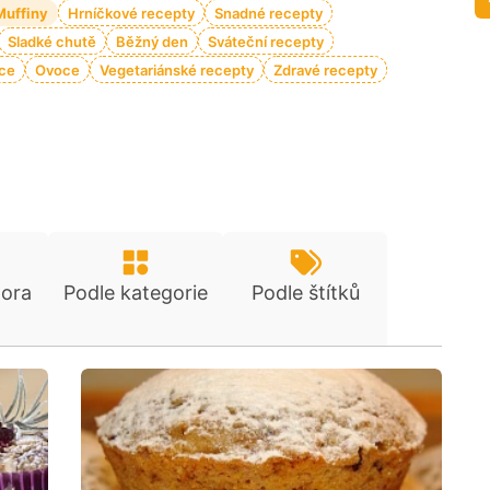
Muffiny
Hrníčkové recepty
Snadné recepty
Sladké chutě
Běžný den
Sváteční recepty
oce
Ovoce
Vegetariánské recepty
Zdravé recepty
tora
Podle kategorie
Podle štítků