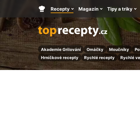
Recepty
Magazín
Tipy a triky
Hlavní
stránka
Akademie Grilování
Omáčky
Moučníky
Po
Hrníčkové recepty
Rychlé recepty
Rychlé v