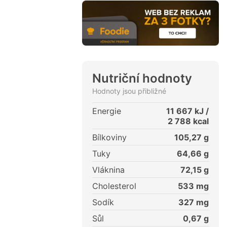
Nutriční hodnoty
Hodnoty jsou přibližné
Energie
11 667
kJ /
2 788
kcal
Bílkoviny
105,27
g
Tuky
64,66
g
Vláknina
72,15
g
Cholesterol
533
mg
Sodík
327
mg
Sůl
0,67
g