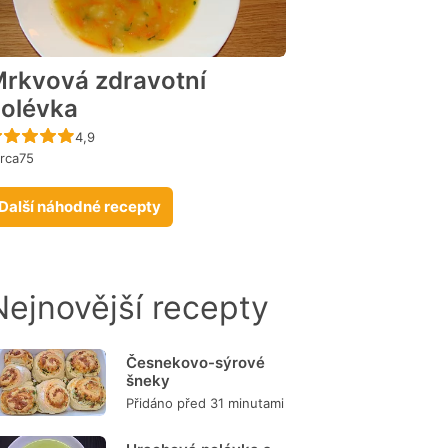
rkvová zdravotní
olévka
Recept ještě nebyl hodnocen
4,9
rca75
Další náhodné recepty
Nejnovější recepty
Česnekovo-sýrové
šneky
Přidáno před 31 minutami