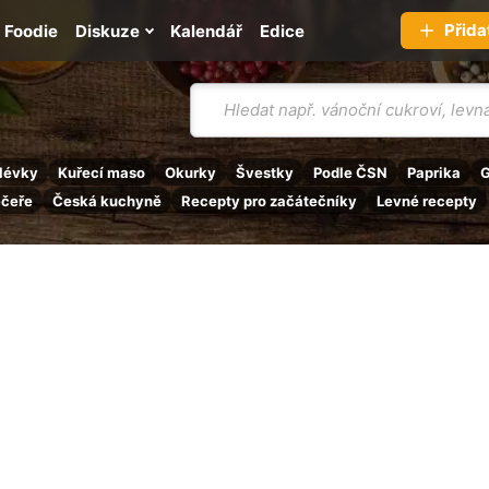
Přida
Foodie
Diskuze
Kalendář
Edice
Vyhledávání
lévky
Kuřecí maso
Okurky
Švestky
Podle ČSN
Paprika
G
ečeře
Česká kuchyně
Recepty pro začátečníky
Levné recepty