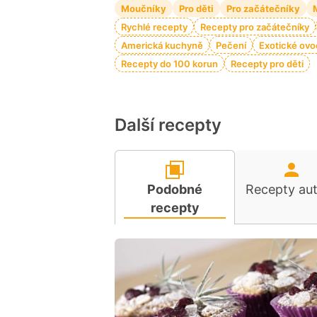
Moučníky
Pro děti
Pro začátečníky
Rychlé recepty
Recepty pro začátečníky
Americká kuchyně
Pečení
Exotické ov
Recepty do 100 korun
Recepty pro děti
Další recepty
Podobné
Recepty au
recepty