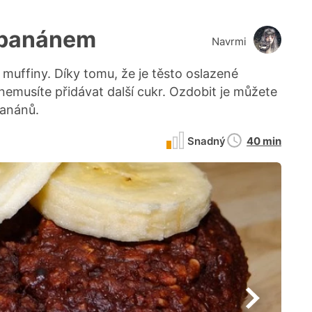
 banánem
Navrmi
muffiny. Díky tomu, že je těsto oslazené
musíte přidávat další cukr. Ozdobit je můžete
banánů.
Doba
Snadný
40 min
přípravy