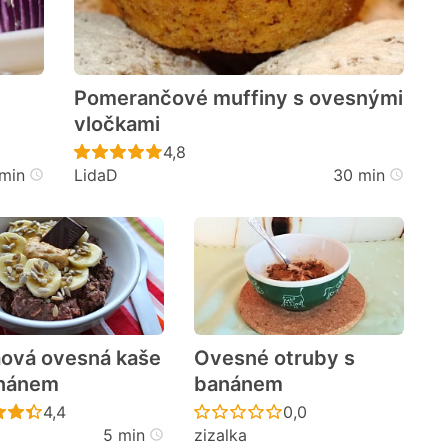
Pomerančové muffiny s ovesnými
vločkami
cen
Recept ještě nebyl hodnocen
4,8
min
LidaD
30 min
ová ovesná kaše
Ovesné otruby s
anánem
banánem
cen
Recept ještě nebyl hodnocen
Recept ještě nebyl h
4,4
0,0
5 min
zizalka