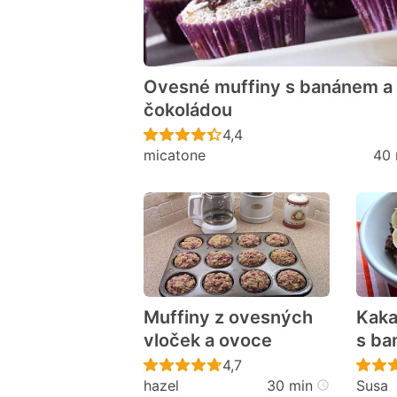
Ovesné muffiny s banánem a
čokoládou
Recept ještě nebyl hodno
4,4
micatone
40 
Muffiny z ovesných
Kaka
vloček a ovoce
s b
Recept ještě nebyl hodno
4,7
hazel
30 min
Susa