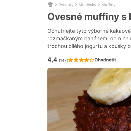
Recepty
Moučníky
Muffiny
Nacházíte
se
Ovesné muffiny s
zde:
Ochutnejte tyto výborné kakaové 
rozmačkaným banánem, do nich ne
trochou bílého jogurtu a kousky 
4,4
Hodnocení receptu je
Ohodnotit
(14×)