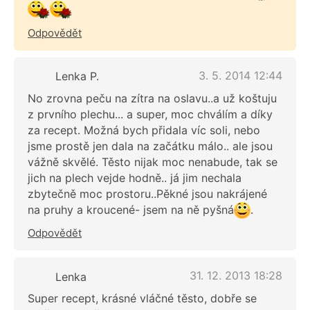
Odpovědět
3. 5. 2014 12:44
Lenka P.
No zrovna peču na zítra na oslavu..a už koštuju
z prvního plechu... a super, moc chválím a díky
za recept. Možná bych přidala víc soli, nebo
jsme prostě jen dala na začátku málo.. ale jsou
vážně skvělé. Těsto nijak moc nenabude, tak se
jich na plech vejde hodně.. já jim nechala
zbytečně moc prostoru..Pěkné jsou nakrájené
na pruhy a kroucené- jsem na ně pyšná
.
Odpovědět
31. 12. 2013 18:28
Lenka
Super recept, krásné vláčné těsto, dobře se