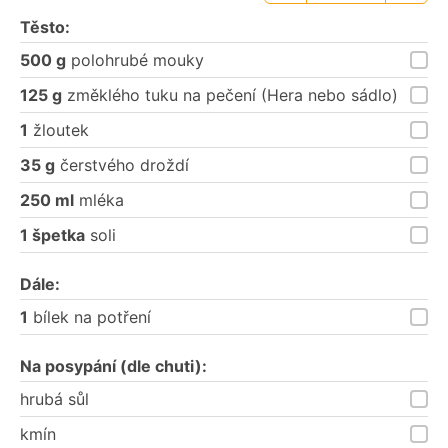
porce
porce
Těsto:
500 g
polohrubé mouky
125 g
změklého tuku na pečení (Hera nebo sádlo)
1
žloutek
35 g
čerstvého droždí
250 ml
mléka
1 špetka
soli
Dále:
1
bílek na potření
Na posypání (dle chuti):
hrubá sůl
kmín