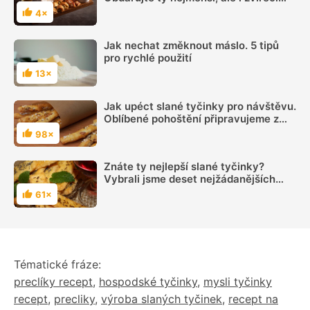
členy domácnosti
4×
Hodnocení
Jak nechat změknout máslo. 5 tipů
pro rychlé použití
13×
Hodnocení
Jak upéct slané tyčinky pro návštěvu.
Oblíbené pohoštění připravujeme z
různých druhů těst
98×
Hodnocení
Znáte ty nejlepší slané tyčinky?
Vybrali jsme deset nejžádanějších
receptů na chutné slané pohoštění
61×
Hodnocení
Tématické fráze:
preclíky recept
,
hospodské tyčinky
,
mysli tyčinky
recept
,
precliky
,
výroba slaných tyčinek
,
recept na