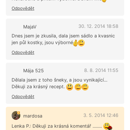
Odpovědět
30. 12. 2014 18:58
MajaV
Dnes jsem je zkusila, dala jsem sádlo a kvasnic
jen půl kostky, jsou výborné
Odpovědět
8. 8. 2014 11:55
Mája 525
Dělala jsem z toho šneky, a jsou vynikající...
Děkuji za krásný recept.
Odpovědět
3. 5. 2014 12:46
mardosa
Lenka P.: Děkuji za krásná komentář ........