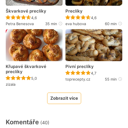
Škvarkové preclíky
Preclíky
Recept ještě nebyl hodnocen
Recept ještě nebyl 
4,6
4,6
Petra Benesova
35 min
eva hubova
60 min
Křupavé škvarkové
Pivní preclíky
preclíky
Recept ještě nebyl 
4,7
Recept ještě nebyl hodnocen
5,0
toprecepty.cz
55 min
zizala
Zobrazit více
Komentáře
(40)