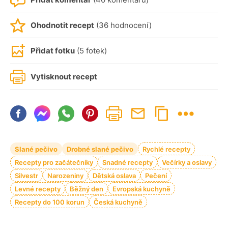
Ohodnotit recept
(36 hodnocení)
Přidat fotku
(5 fotek)
Vytisknout recept
Slané pečivo
Drobné slané pečivo
Rychlé recepty
Recepty pro začátečníky
Snadné recepty
Večírky a oslavy
Silvestr
Narozeniny
Dětská oslava
Pečení
Levné recepty
Běžný den
Evropská kuchyně
Recepty do 100 korun
Česká kuchyně