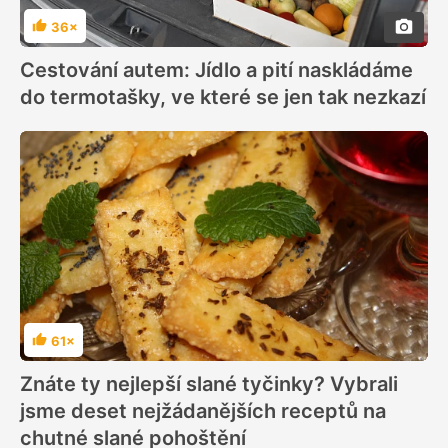
36×
Hodnocení
Cestování autem: Jídlo a pití naskládáme
do termotašky, ve které se jen tak nezkazí
61×
Hodnocení
Znáte ty nejlepší slané tyčinky? Vybrali
jsme deset nejžádanějších receptů na
chutné slané pohoštění