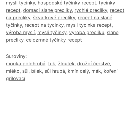
mysli tycinky
,
hospodské tyčinky recept
,
tycinky
recept
,
domaci slane precliky
,
rychlé preclíky
,
recept
na precliky
,
škvarkové preclíky
,
recept na slané
tyčinky
,
recept na tycinky
,
mysli tycinka recept
,
výroba myslí
,
mysli tyčinky
,
vyroba precliku
,
slane
precliky
,
celozrnné tyčinky recept
Suroviny:
mouka polohrubá
,
tuk
,
žloutek
,
droždí čerstvé
,
mléko
,
sůl
,
bílek
,
sůl hrubá
,
kmín celý
,
mák
,
koření
grilovací