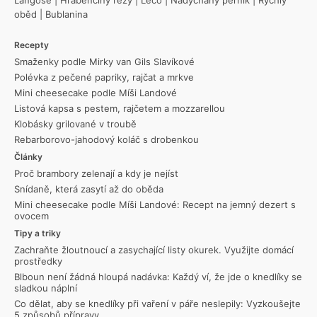
oběd
|
Bublanina
Recepty
Smaženky podle Mirky van Gils Slavíkové
Polévka z pečené papriky, rajčat a mrkve
Mini cheesecake podle Míši Landové
Listová kapsa s pestem, rajčetem a mozzarellou
Klobásky grilované v troubě
Rebarborovo-jahodový koláč s drobenkou
Články
Proč brambory zelenají a kdy je nejíst
Snídaně, která zasytí až do oběda
Mini cheesecake podle Míši Landové: Recept na jemný dezert s
ovocem
Tipy a triky
Zachraňte žloutnoucí a zasychající listy okurek. Využijte domácí
prostředky
Blboun není žádná hloupá nadávka: Každý ví, že jde o knedlíky se
sladkou náplní
Co dělat, aby se knedlíky při vaření v páře neslepily: Vyzkoušejte
5 způsobů přípravy