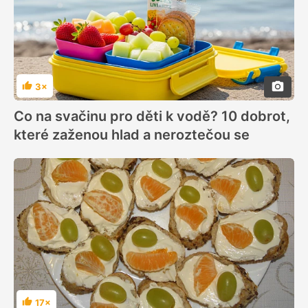
3×
Hodnocení
Co na svačinu pro děti k vodě? 10 dobrot,
které zaženou hlad a neroztečou se
17×
Hodnocení