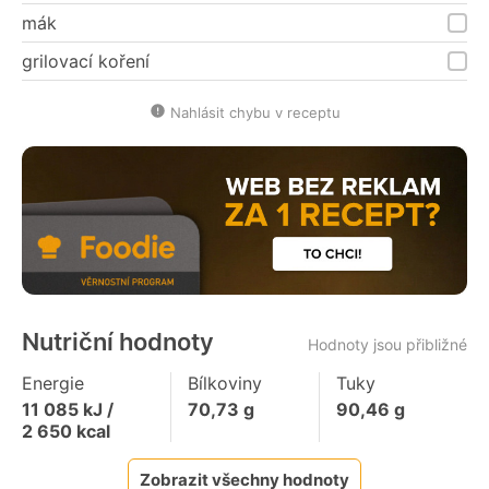
mák
grilovací koření
Nahlásit chybu v receptu
Nutriční hodnoty
Hodnoty jsou přibližné
Energie
Bílkoviny
Tuky
11 085
kJ /
70,73
g
90,46
g
2 650
kcal
Zobrazit všechny hodnoty