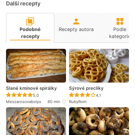
Další recepty
Podobné
Recepty autora
Podle
recepty
kategorie
Slané kmínové spirálky
Sýrové preclíky
Recept ještě nebyl hodnocen
Recept ještě nebyl 
5,0
4,1
Meszarosovabolya
60 min
RubyRom