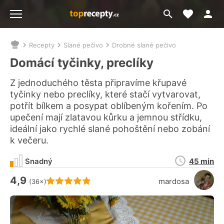
Moje akt
Přejít
Menu
na
vyhledávání
Recepty
Slané pečivo
Drobné slané pečivo
Nacházíte
se
Domácí tyčinky, preclíky
zde:
Z jednoduchého těsta připravíme křupavé
tyčinky nebo preclíky, které stačí vytvarovat,
potřít bílkem a posypat oblíbeným kořením. Po
upečení mají zlatavou kůrku a jemnou střídku,
ideální jako rychlé slané pohoštění nebo zobání
k večeru.
Doba
Snadný
45 min
přípravy
4,9
Hodnocení receptu je
mardosa
(36×)