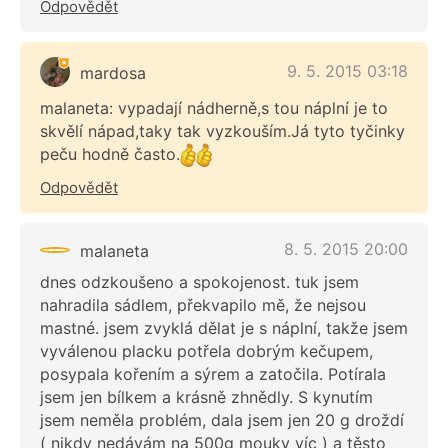
Odpovědět
9. 5. 2015 03:18
mardosa
malaneta: vypadají nádherně,s tou náplní je to
skvělí nápad,taky tak vyzkouším.Já tyto tyčinky
peču hodně často.
Odpovědět
8. 5. 2015 20:00
malaneta
dnes odzkoušeno a spokojenost. tuk jsem
nahradila sádlem, překvapilo mě, že nejsou
mastné. jsem zvyklá dělat je s náplní, takže jsem
vyválenou placku potřela dobrým kečupem,
posypala kořením a sýrem a zatočila. Potírala
jsem jen bílkem a krásně zhnědly. S kynutím
jsem neměla problém, dala jsem jen 20 g droždí
( nikdy nedávám na 500g mouky víc ) a těsto