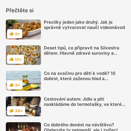
Přečtěte si
Preclíky jeden jako druhý. Jak je
správně vytvarovat naučí videonávod
2×
Hodnocení
Deset tipů, co připravit na Silvestra
dětem. Hlavně zdravé suroviny a
hodně barev!
17×
Hodnocení
Co na svačinu pro děti k vodě? 10
dobrot, které zaženou hlad a
neroztečou se
3×
Hodnocení
Cestování autem: Jídlo a pití
naskládáme do termotašky, ve které
se jen tak nezkazí
36×
Hodnocení
Co dobrého donést na návštěvu?
Obdarujte ty nejmenší, ale i zvířecí