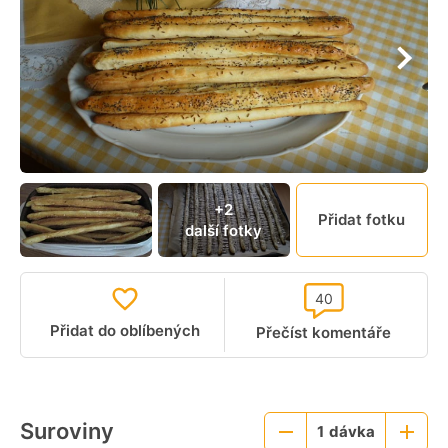
+2
Přidat fotku
další fotky
40
Přidat do oblíbených
Přečíst komentáře
Suroviny
1
dávka
Menší
Větší