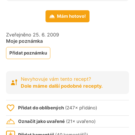
Mám hotovo!
Zveřejněno 25. 6. 2009
Moje poznámka
Přidat poznámku
Nevyhovuje vám tento recept?
Dole máme další podobné recepty.
Přidat do oblíbených
(247× přidáno)
Označit jako uvařené
(21× uvařeno)
Přidat komentář
(40 komentářů)