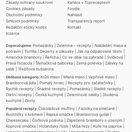
Zásady ochrany soukromí
Kariéra v Topreceptech
Cookies zásady
Foodie
Obchodní podmínky
Nahlásit
Smluvní podmínky
Transparency report
Redakční etický kodex
Kontakt
Inzerce
Pomazánky
|
Zelenina – recepty
|
Nakládání masa a
Doporučujeme:
potravin
|
Tortilla
|
Dezerty a zákusky
|
Jak na odpalované těsto
|
Americké brambory
|
Řeřicha
|
Co se děje na zahradě
|
Svíčková
|
Pravá focaccia
|
Šlehačková bábovka
|
Zelná polévka
|
Zálivky na
salát
|
Třešňová bublanina
Krůtí maso
|
Mleté maso
|
Vepřové maso
|
Oblíbené kategorie:
Bramborová jídla
|
Pomalý hrnec
|
Recepty pro začátečníky
|
Rychlé recepty
|
Snadné recepty
|
Pomazánky
|
Sladké recepty
|
Dietní recepty
|
Česká kuchyně
|
Zeleninové saláty
|
Studená
kuchyně
|
Dorty
Čokoládové muffiny
|
Fazolky na smetaně
|
Populární recepty:
Buchtičky s krémem
|
Rajská omáčka
|
Bramborový guláš
|
Cheesecake
|
Čočková polévka
|
Zapečené brambory s uzeným
|
Koprová omáčka
|
Holandský řízek
|
Míša řezy
|
Kuře na paprice
|
Langoše
|
Hraběnčiny řezy
|
Lečo
|
Nadýchaný perník
|
Rychlý