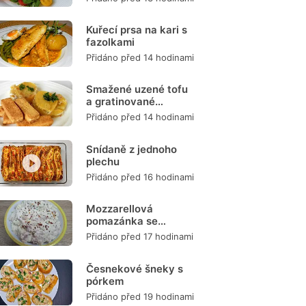
Kuřecí prsa na kari s
fazolkami
Přidáno před 14 hodinami
Smažené uzené tofu
a gratinované
brambory
Přidáno před 14 hodinami
Snídaně z jednoho
plechu
Přidáno před 16 hodinami
Mozzarellová
pomazánka se
šunkou
Přidáno před 17 hodinami
Česnekové šneky s
pórkem
Přidáno před 19 hodinami