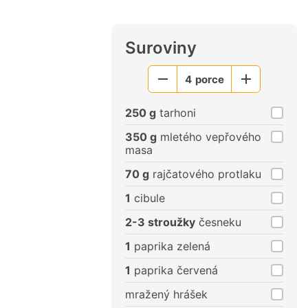
Suroviny
4
porce
Menší
Větší
porce
porce
250 g
tarhoni
350 g
mletého vepřového
masa
70 g
rajčatového protlaku
1
cibule
2-3 stroužky
česneku
1
paprika zelená
1
paprika červená
mražený hrášek