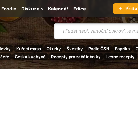
Přida
Foodie
Diskuze
Kalendář
Edice
Vyhledávání
lévky
Kuřecí maso
Okurky
Švestky
Podle ČSN
Paprika
G
ečeře
Česká kuchyně
Recepty pro začátečníky
Levné recepty