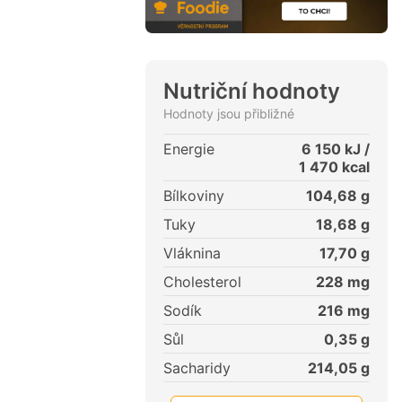
Nutriční hodnoty
Hodnoty jsou přibližné
Energie
6 150
kJ /
1 470
kcal
Bílkoviny
104,68
g
Tuky
18,68
g
Vláknina
17,70
g
Cholesterol
228
mg
Sodík
216
mg
Sůl
0,35
g
Sacharidy
214,05
g