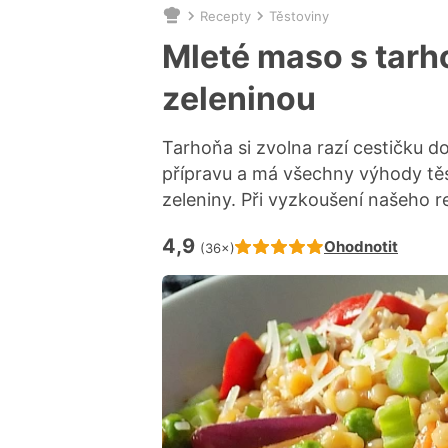
Recepty
Těstoviny
Nacházíte
se
Mleté maso s tarh
zde:
zeleninou
Tarhoňa si zvolna razí cestičku d
přípravu a má všechny výhody těs
zeleniny. Při vyzkoušení našeho r
4,9
Hodnocení receptu je
Ohodnotit
(36×)