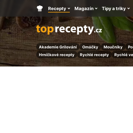
Recepty
Magazín
Tipy a triky
Hlavní
stránka
Akademie Grilování
Omáčky
Moučníky
Po
Hrníčkové recepty
Rychlé recepty
Rychlé v