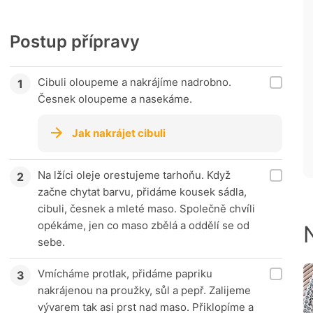
Postup přípravy
Cibuli oloupeme a nakrájíme nadrobno.
Česnek oloupeme a nasekáme.
Jak nakrájet cibuli
Na lžíci oleje orestujeme tarhoňu. Když
začne chytat barvu, přidáme kousek sádla,
cibuli, česnek a mleté maso. Společně chvíli
opékáme, jen co maso zbělá a oddělí se od
sebe.
Vmícháme protlak, přidáme papriku
nakrájenou na proužky, sůl a pepř. Zalijeme
vývarem tak asi prst nad maso. Přiklopíme a