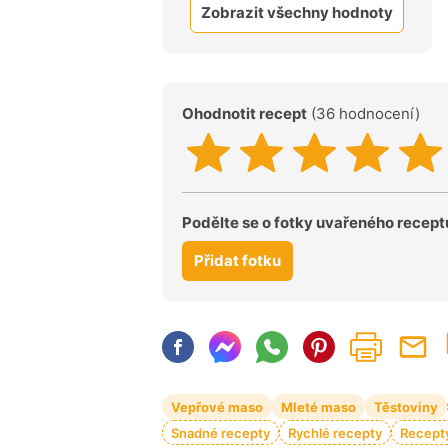
Zobrazit všechny hodnoty
Ohodnotit recept
(36 hodnocení)
Podělte se o fotky uvařeného recept
Přidat fotku
Vepřové maso
Mleté maso
Těstoviny
Snadné recepty
Rychlé recepty
Recepty