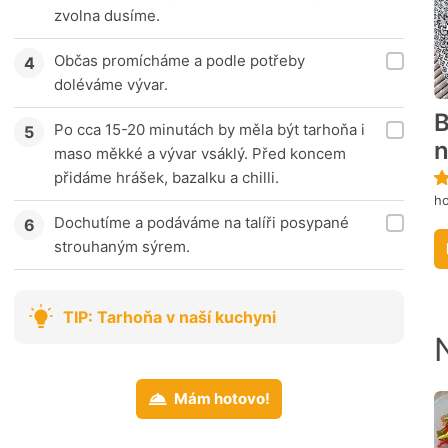
zvolna dusíme.
Občas promícháme a podle potřeby
doléváme vývar.
B
Po cca 15-20 minutách by měla být tarhoňa i
n
maso měkké a vývar vsáklý. Před koncem
přidáme hrášek, bazalku a chilli.
ho
Dochutíme a podáváme na talíři posypané
strouhaným sýrem.
TIP: Tarhoňa v naší kuchyni
Mám hotovo!