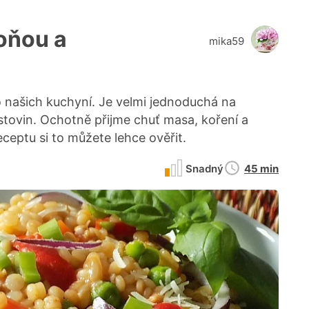
oňou a
mika59
o našich kuchyní. Je velmi jednoduchá na
tovin. Ochotně přijme chuť masa, koření a
eceptu si to můžete lehce ověřit.
Doba
Snadný
45 min
přípravy