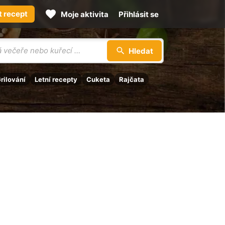
t recept
Moje aktivita
Přihlásit se
Hledat
rilování
Letní recepty
Cuketa
Rajčata