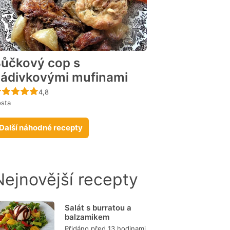
ůčkový cop s
ádivkovými mufinami
Recept ještě nebyl hodnocen
4,8
sta
Další náhodné recepty
Nejnovější recepty
Salát s burratou a
balzamikem
Přidáno před 13 hodinami