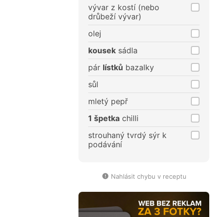
vývar z kostí (nebo
drůbeží vývar)
olej
kousek
sádla
pár
lístků
bazalky
sůl
mletý pepř
1 špetka
chilli
strouhaný tvrdý sýr k
podávání
Nahlásit chybu v receptu