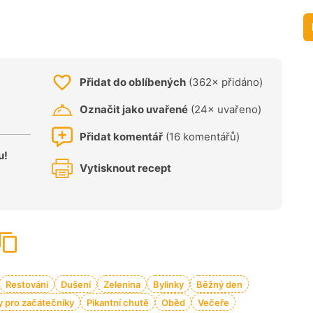
Přidat do oblíbených
(362× přidáno)
Označit jako uvařené
(24× uvařeno)
Přidat komentář
(16 komentářů)
u!
Vytisknout recept
Restování
Dušení
Zelenina
Bylinky
Běžný den
 pro začátečníky
Pikantní chutě
Oběd
Večeře