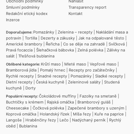
Obchodní podmínky
Nahlásit
Smluvní podmínky
Transparency report
Redakční etický kodex
Kontakt
Inzerce
Pomazánky
|
Zelenina – recepty
|
Nakládání masa a
Doporučujeme:
potravin
|
Tortilla
|
Dezerty a zákusky
|
Jak na odpalované těsto
|
Americké brambory
|
Řeřicha
|
Co se děje na zahradě
|
Svíčková
|
Pravá focaccia
|
Šlehačková bábovka
|
Zelná polévka
|
Zálivky na
salát
|
Třešňová bublanina
Krůtí maso
|
Mleté maso
|
Vepřové maso
|
Oblíbené kategorie:
Bramborová jídla
|
Pomalý hrnec
|
Recepty pro začátečníky
|
Rychlé recepty
|
Snadné recepty
|
Pomazánky
|
Sladké recepty
|
Dietní recepty
|
Česká kuchyně
|
Zeleninové saláty
|
Studená
kuchyně
|
Dorty
Čokoládové muffiny
|
Fazolky na smetaně
|
Populární recepty:
Buchtičky s krémem
|
Rajská omáčka
|
Bramborový guláš
|
Cheesecake
|
Čočková polévka
|
Zapečené brambory s uzeným
|
Koprová omáčka
|
Holandský řízek
|
Míša řezy
|
Kuře na paprice
|
Langoše
|
Hraběnčiny řezy
|
Lečo
|
Nadýchaný perník
|
Rychlý
oběd
|
Bublanina