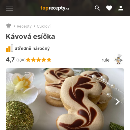
Moje akt
Přejít
Menu
na
vyhledávání
Recepty
Cukroví
Nacházíte
se
Kávová esíčka
zde:
Středně náročný
4,7
Hodnocení receptu je
Irule
(10×)