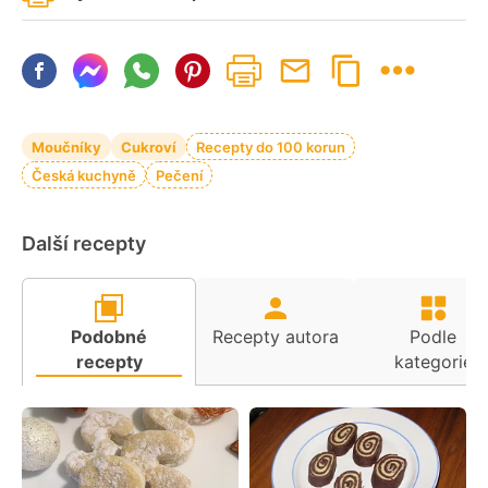
Moučníky
Cukroví
Recepty do 100 korun
Česká kuchyně
Pečení
Další recepty
Podobné
Recepty autora
Podle
recepty
kategorie