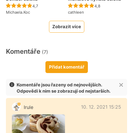
Recept ještě nebyl hodnocen
Recept ještě nebyl 
4,7
4,8
Michaela.Koc
cathleen
Zobrazit více
Komentáře
(7)
Přidat komentář
Komentáře jsou řazeny od nejnovějších.
Odpovědi k nim se zobrazují od nejstarších.
10. 12. 2021 15:25
Irule