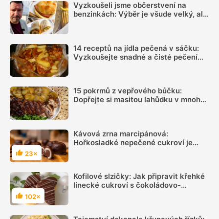
Vyzkoušeli jsme občerstvení na
benzinkách: Výběr je všude velký, ale
sázka na sekanou za 69 Kč se
rozhodně vyplatí
14 receptů na jídla pečená v sáčku:
Vyzkoušejte snadné a čisté pečení
plné chuti
15 pokrmů z vepřového bůčku:
Dopřejte si masitou lahůdku v mnoha
podobách
Kávová zrna marcipánová:
Hořkosladké nepečené cukroví je
podle videonávodu snadné
23×
Hodnocení
Kofilové slzičky: Jak připravit křehké
linecké cukroví s čokoládovo-
kávovou náplní
102×
Hodnocení