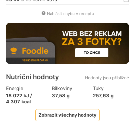
Nahlásit chybu v receptu
Nutriční hodnoty
Hodnoty jsou přibližné
Energie
Bílkoviny
Tuky
18 022
kJ /
37,58
g
257,63
g
4 307
kcal
Zobrazit všechny hodnoty