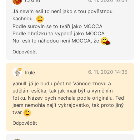
casino
Já nevím esli to není jako s tou pověstnou
kachnou...
Podle surovin se to tváří jako MOCCA
Podle obrázku to vypadá jako MOCCA
No, esli to náhodou není MOCCA, že
Odpovědět
6. 11. 2020 14:35
Irule
yanull: já je budu péct na Vánoce znovu a
udělám esíčka, tak jak mají být a vyměním
fotku. Název bych nechala podle originálu. Teď
jsem nemohla najít vykrajovátko, tak proto jiný
tvar
Odpovědět