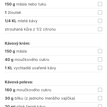
150 g
másla nebo tuku
1
žloutek
1/4 KL
mleté kávy
strouhaná kůra z 1/2 citronu
Kávový krém:
150 g
másla
40 g
moučkového cukru
1 KL
vychladlé uvařené kávy
Kávová poleva:
160 g
moučkového cukru
30 g
bílku (z jednoho menšího vajíčka)
20 ml
silné černé kávy