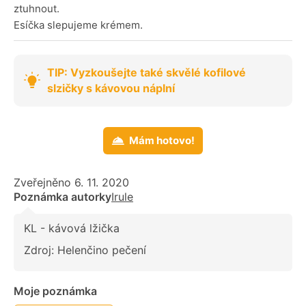
ztuhnout.
Esíčka slepujeme krémem.
TIP: Vyzkoušejte také skvělé kofilové
slzičky s kávovou náplní
Mám hotovo!
Zveřejněno 6. 11. 2020
Poznámka autorky
Irule
KL - kávová lžička
Zdroj: Helenčino pečení
Moje poznámka