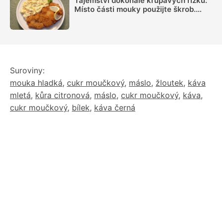
Tajemství dokonale křupavých řízků:
Místo části mouky použijte škrob.
Důležitý je ale poměr
Suroviny:
mouka hladká
,
cukr moučkový
,
máslo
,
žloutek
,
káva
mletá
,
kůra citronová
,
máslo
,
cukr moučkový
,
káva
,
cukr moučkový
,
bílek
,
káva černá