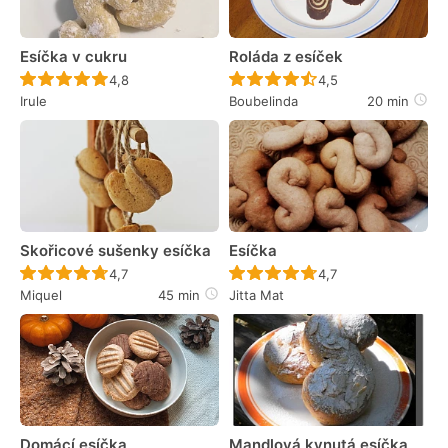
Esíčka v cukru
Roláda z esíček
Recept ještě nebyl hodnocen
Recept ještě nebyl 
4,8
4,5
Irule
Boubelinda
20 min
Skořicové sušenky esíčka
Esíčka
Recept ještě nebyl hodnocen
Recept ještě nebyl 
4,7
4,7
Miquel
45 min
Jitta Mat
Domácí esíčka
Mandlová kynutá esíčka