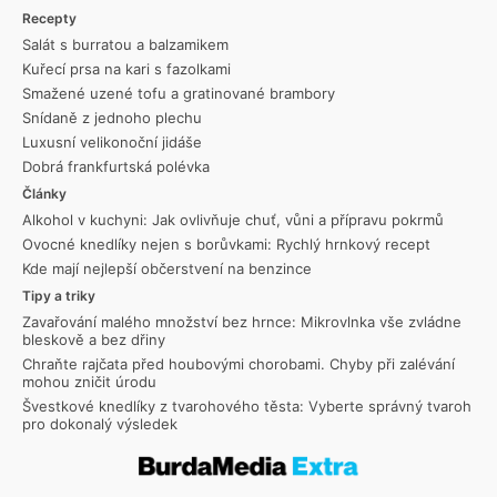
Recepty
Salát s burratou a balzamikem
Kuřecí prsa na kari s fazolkami
Smažené uzené tofu a gratinované brambory
Snídaně z jednoho plechu
Luxusní velikonoční jidáše
Dobrá frankfurtská polévka
Články
Alkohol v kuchyni: Jak ovlivňuje chuť, vůni a přípravu pokrmů
Ovocné knedlíky nejen s borůvkami: Rychlý hrnkový recept
Kde mají nejlepší občerstvení na benzince
Tipy a triky
Zavařování malého množství bez hrnce: Mikrovlnka vše zvládne
bleskově a bez dřiny
Chraňte rajčata před houbovými chorobami. Chyby při zalévání
mohou zničit úrodu
Švestkové knedlíky z tvarohového těsta: Vyberte správný tvaroh
pro dokonalý výsledek