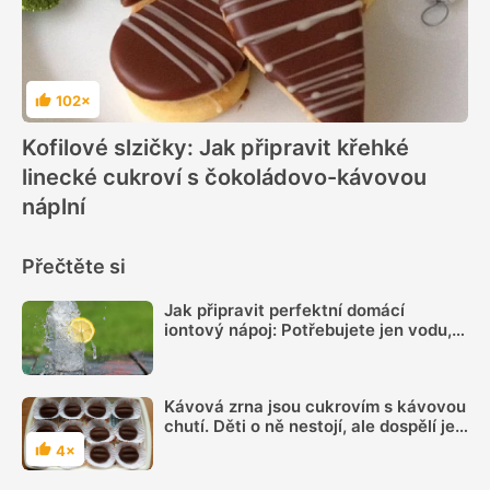
102×
Hodnocení
Kofilové slzičky: Jak připravit křehké
linecké cukroví s čokoládovo-kávovou
náplní
Přečtěte si
Jak připravit perfektní domácí
iontový nápoj: Potřebujete jen vodu,
citron, sůl a pár minut času
Kávová zrna jsou cukrovím s kávovou
chutí. Děti o ně nestojí, ale dospělí je
milují
4×
Hodnocení