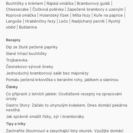
Buchtičky s krémem
|
Rajská omáčka
|
Bramborový guláš
|
Cheesecake
|
Čočková polévka
|
Zapečené brambory s uzeným
|
Koprová omáčka
|
Holandský řízek
|
Míša řezy
|
Kuře na paprice
|
Langoše
|
Hraběnčiny řezy
|
Lečo
|
Nadýchaný perník
|
Rychlý
oběd
|
Bublanina
Recepty
Dip ze žluté pečené papriky
Slané trhací buchtičky
Trojbarevka
Česnekovo-sýrové šneky
Jednoduchý bramborový salát bez majonézy
Pomalu pečená krkovička s beraními rohy, jablkem a slaninou
Články
Co připravit z letních jablek: Osvědčené recepty na zpracování
úrody
Gastro Story: Začalo to uhynulým kváskem. Dnes domácí pekárna
nestíhá
Jak správně smažit řízky, sýr i bramboráky
Tipy a triky
Zachraňte žloutnoucí a zasychající listy okurek. Využijte domácí