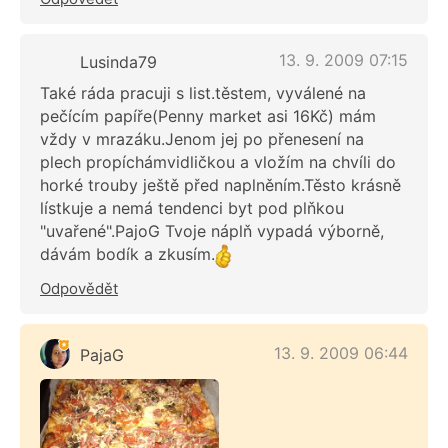
13. 9. 2009 07:15
Lusinda79
Také ráda pracuji s list.těstem, vyválené na
pečícím papíře(Penny market asi 16Kč) mám
vždy v mrazáku.Jenom jej po přenesení na
plech propíchámvidličkou a vložím na chvíli do
horké trouby ještě před naplněním.Těsto krásně
lístkuje a nemá tendenci byt pod plňkou
"uvařené".PajoG Tvoje náplň vypadá výborně,
dávám bodík a zkusím.
Odpovědět
13. 9. 2009 06:44
PajaG