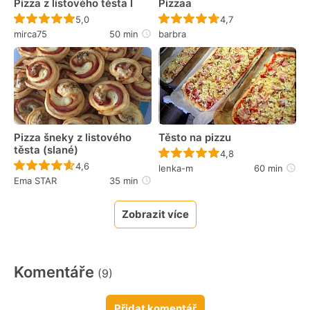
Pizza z listového těsta I
Pizzaa
Recept ještě nebyl hodnocen
Recept ještě nebyl 
5,0
4,7
mirca75
50 min
barbra
Pizza šneky z listového
Těsto na pizzu
těsta (slané)
Recept ještě nebyl 
4,8
Recept ještě nebyl hodnocen
4,6
lenka-m
60 min
Ema STAR
35 min
Zobrazit více
Komentáře
(9)
Přidat komentář