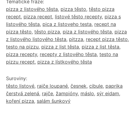
Tématické fráze:
pizza z listového těsta
,
pizza těsto
,
těsto pizza
recept
,
pizza recept
,
listové těsto recepty
,
pizza s
listového těsta
,
pica z listoveho testa
,
recept na
pizza těsto
,
těsto pizza
,
piza z listového těsta
,
pizza
z listového listového těsta
,
pitzza
,
recept pizza těsto
,
testo na pizzu
,
pizza z list těsta
,
pizza z list těsta
,
pizza recepty
,
recepty z listového těsta
,
testo na
pizzu recept
,
pizza z lístkového těsta
Suroviny:
těsto listové
,
rajče loupané
,
česnek
,
cibule
,
paprika
čerstvá zelená
,
rajče
,
žampióny
,
máslo
,
sýr eidam
,
koření pizza
,
salám šunkový