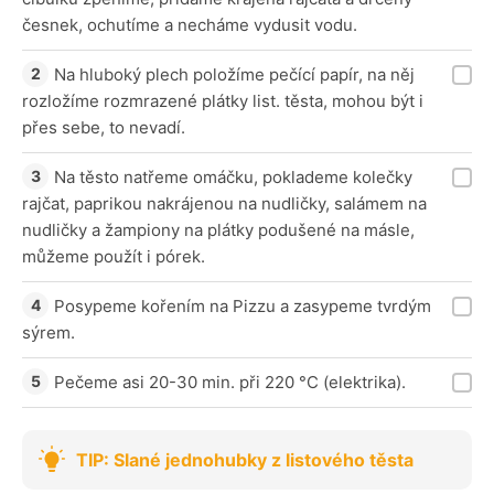
česnek, ochutíme a necháme vydusit vodu.
Na hluboký plech položíme pečící papír, na něj
rozložíme rozmrazené plátky list. těsta, mohou být i
přes sebe, to nevadí.
Na těsto natřeme omáčku, poklademe kolečky
rajčat, paprikou nakrájenou na nudličky, salámem na
nudličky a žampiony na plátky podušené na másle,
můžeme použít i pórek.
Posypeme kořením na Pizzu a zasypeme tvrdým
sýrem.
Pečeme asi 20-30 min. při 220 °C (elektrika).
TIP: Slané jednohubky z listového těsta