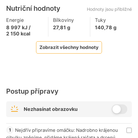
Nutriční hodnoty
Hodnoty jsou přibližné
Energie
Bílkoviny
Tuky
8 997
kJ /
27,81
g
140,78
g
2 150
kcal
Zobrazit všechny hodnoty
Postup přípravy
Nezhasínat obrazovku
Nejdřív připravíme omáčku: Nadrobno krájenou
cibulku zpěníme, přidáme krájená rajčata a drcený