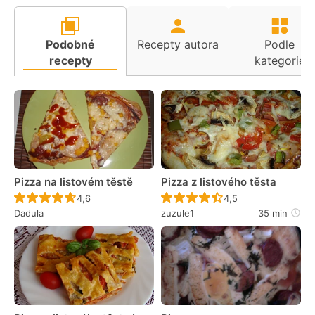
Podobné
Recepty autora
Podle
recepty
kategorie
Pizza na listovém těstě
Pizza z listového těsta
Recept ještě nebyl hodnocen
Recept ještě nebyl 
4,6
4,5
Dadula
zuzule1
35 min