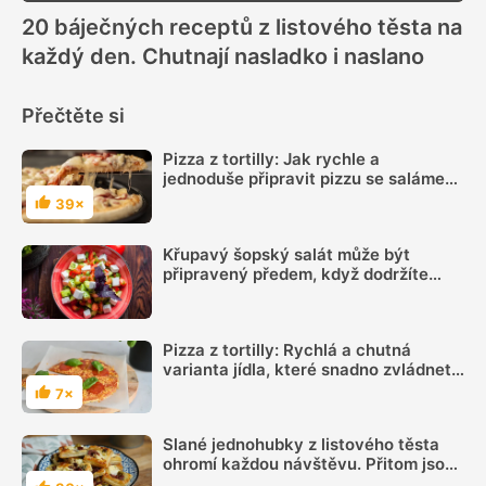
20 báječných receptů z listového těsta na
každý den. Chutnají nasladko i naslano
Přečtěte si
Pizza z tortilly: Jak rychle a
jednoduše připravit pizzu se salámem
a sýrem
39×
Hodnocení
Křupavý šopský salát může být
připravený předem, když dodržíte
správný postup
Pizza z tortilly: Rychlá a chutná
varianta jídla, které snadno zvládnete
i díky videu
7×
Hodnocení
Slané jednohubky z listového těsta
ohromí každou návštěvu. Přitom jsou
jednoduché