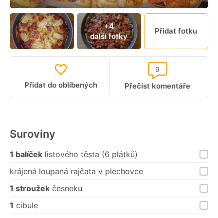
+4
Přidat fotku
další fotky
9
Přidat do oblíbených
Přečíst komentáře
Suroviny
1 balíček
listového těsta (6 plátků)
krájená loupaná rajčata v plechovce
1 stroužek
česneku
1
cibule