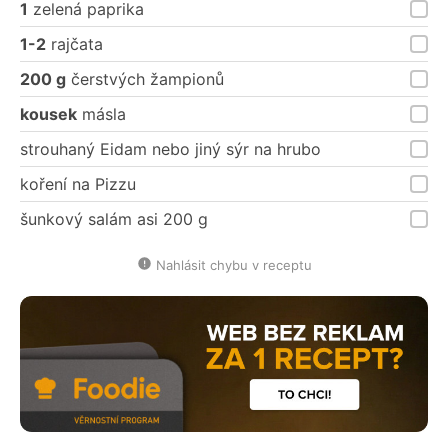
1
zelená paprika
1-2
rajčata
200 g
čerstvých žampionů
kousek
másla
strouhaný Eidam nebo jiný sýr na hrubo
koření na Pizzu
šunkový salám asi 200 g
Nahlásit chybu v receptu