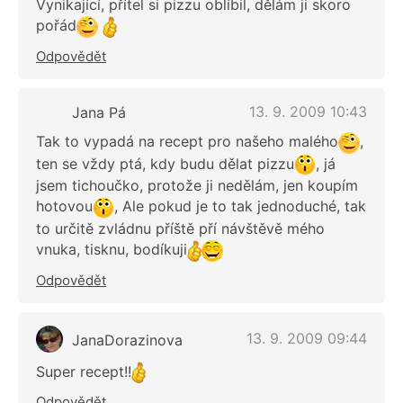
Vynikající, přítel si pizzu oblíbil, dělám ji skoro
pořád
Odpovědět
13. 9. 2009 10:43
Jana Pá
Tak to vypadá na recept pro našeho malého
,
ten se vždy ptá, kdy budu dělat pizzu
, já
jsem tichoučko, protože ji nedělám, jen koupím
hotovou
, Ale pokud je to tak jednoduché, tak
to určitě zvládnu příště pří návštěvě mého
vnuka, tisknu, bodíkuji
Odpovědět
13. 9. 2009 09:44
JanaDorazinova
Super recept!!
Odpovědět