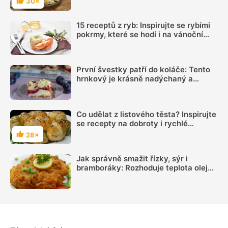
30×
Hodnocení
15 receptů z ryb: Inspirujte se rybími
pokrmy, které se hodí i na vánoční
hostinu
První švestky patří do koláče: Tento
hrnkový je krásně nadýchaný a
chutná skoro jako kynutý
Co udělat z listového těsta? Inspirujte
se recepty na dobroty i rychlé
pohoštění
28×
Hodnocení
Jak správně smažit řízky, sýr i
bramboráky: Rozhoduje teplota oleje,
suchý povrch a správná velikost porcí