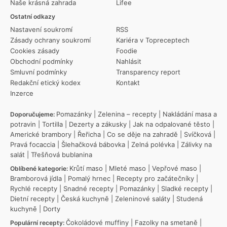
Naše krásná zahrada
Lifee
Ostatní odkazy
Nastavení soukromí
RSS
Zásady ochrany soukromí
Kariéra v Topreceptech
Cookies zásady
Foodie
Obchodní podmínky
Nahlásit
Smluvní podmínky
Transparency report
Redakční etický kodex
Kontakt
Inzerce
Pomazánky
|
Zelenina – recepty
|
Nakládání masa a
Doporučujeme:
potravin
|
Tortilla
|
Dezerty a zákusky
|
Jak na odpalované těsto
|
Americké brambory
|
Řeřicha
|
Co se děje na zahradě
|
Svíčková
|
Pravá focaccia
|
Šlehačková bábovka
|
Zelná polévka
|
Zálivky na
salát
|
Třešňová bublanina
Krůtí maso
|
Mleté maso
|
Vepřové maso
|
Oblíbené kategorie:
Bramborová jídla
|
Pomalý hrnec
|
Recepty pro začátečníky
|
Rychlé recepty
|
Snadné recepty
|
Pomazánky
|
Sladké recepty
|
Dietní recepty
|
Česká kuchyně
|
Zeleninové saláty
|
Studená
kuchyně
|
Dorty
Čokoládové muffiny
|
Fazolky na smetaně
|
Populární recepty: