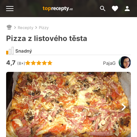
Moje akt
Přejít
Menu
na
vyhledávání
Recepty
Pizzy
Nacházíte
se
Pizza z listového těsta
zde:
Snadný
4,7
Hodnocení receptu je
PajaG
(8×)