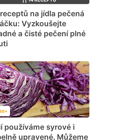
 receptů na jídla pečená
sáčku: Vyzkoušejte
adné a čisté pečení plné
uti
46×
dnocení
lí používáme syrové i
pelně upravené. Můžeme