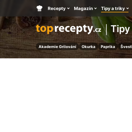
Recepty
Magazín
Tipy a triky
Hlavní
stránka
Tipy 
Akademie Grilování
Okurka
Paprika
Švest