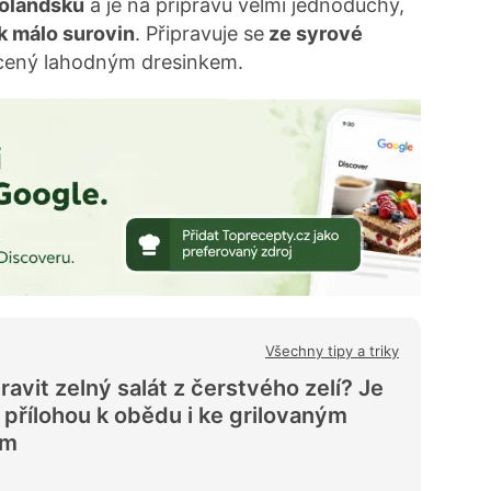
olandsku
a je na přípravu velmi jednoduchý,
k málo surovin
. Připravuje se
ze syrové
cený lahodným dresinkem.
Všechny tipy a triky
ravit zelný salát z čerstvého zelí? Je
 přílohou k obědu i ke grilovaným
ům