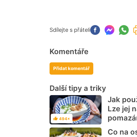
Sdílejte s přáteli
Komentáře
Přidat komentář
Další tipy a triky
Jak použ
Lze jej 
pomazá
494×
Hodnocení
Co na o