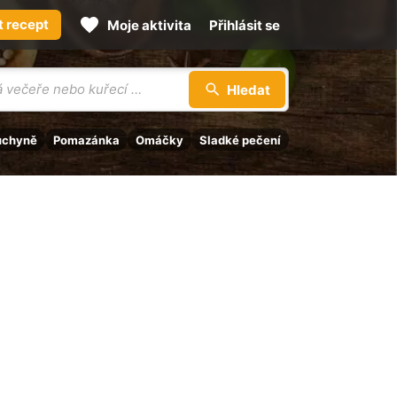
t recept
Moje aktivita
Přihlásit se
Hledat
uchyně
Pomazánka
Omáčky
Sladké pečení