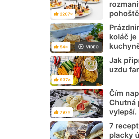
rozmani
pohoště
2207×
Hodnocení
Prázdni
koláč j
kuchyn
VIDEO
54×
Hodnocení
Jak při
uzdu fan
937×
Hodnocení
Čím napl
Chutná 
vylepší.
797×
Hodnocení
7 recep
placky ú