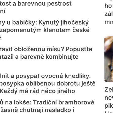
tost a barevnou pestrost
ho
ní
zá
mn
ny u babičky: Kynutý jihočeský
e zapomenutým klenotem české
ě
pravit obloženou mísu? Popusťte
tazii a barevně kombinujte
nit a posypat ovocné knedlíky.
posypka oblíbenou dobrotu ještě
Ze
 Každý má rád něco jiného
ne
tů na lokše: Tradiční bramborové
pi
žasně chutnají nasladko i