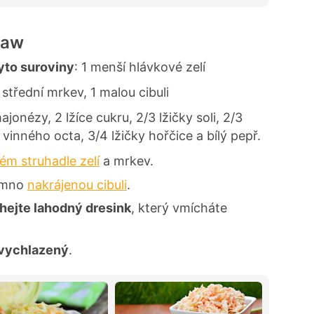
law
yto suroviny
:
1 menší hlávkové zelí
střední mrkev, 1 malou cibuli
ajonézy, 2 lžíce cukru, 2/3 lžičky soli, 2/3
 vinného octa, 3/4 lžičky hořčice a bílý pepř.
ém struhadle zelí
a mrkev.
emno
nakrájenou cibuli
.
ejte lahodný dresink
, který vmícháte
vychlazený
.