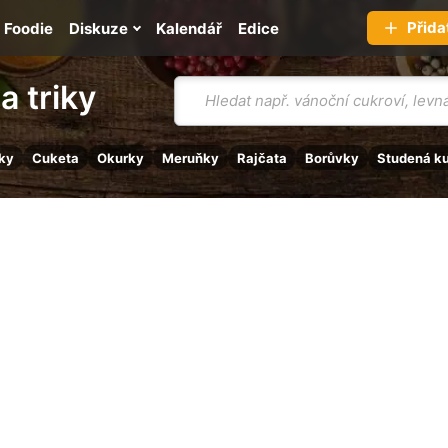
Přida
Foodie
Diskuze
Kalendář
Edice
Vyhledávání
a triky
ky
Cuketa
Okurky
Meruňky
Rajčata
Borůvky
Studená k