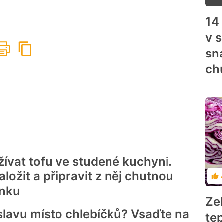
14
v 
sn
ch
ívat tofu ve studené kuchyni.
naložit a připravit z něj chutnou
Ho
nku
Ze
slavu místo chlebíčků? Vsaďte na
te