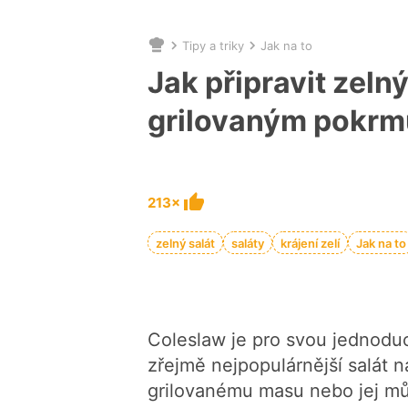
Tipy a triky
Jak na to
Nacházíte
se
Jak připravit zeln
zde:
grilovaným pokr
213×
zelný salát
saláty
krájení zelí
Jak na to
Coleslaw je pro svou jednodu
zřejmě nejpopulárnější salát n
grilovanému masu nebo jej můž