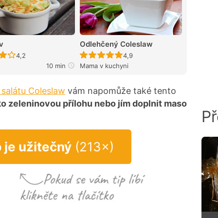
v
Odlehčený Coleslaw
Recept ještě nebyl hodnocen
Recept ještě nebyl hodnocen
4,2
4,9
10 min
Mama v kuchyni
 salátu Coleslaw
vám napomůže také tento
o zeleninovou přílohu nebo jím doplnit maso
Př
p je užitečný
(213×)