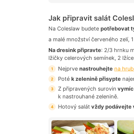
d
n
o
c
Jak připravit salát Coles
e
n
í
Na Coleslaw budete
potřebovat t
a malé množství červeného zelí, 1 
Na dresink připravte
: 2/3 hrnku m
lžičky celerových semínek, 2 lžíce
Nejprve
nastrouhejte
na hrub
Poté
k zelenině přisypte
naj
Z připravených surovin
vymích
k nastrouhané zelenině.
Hotový salát
vždy podávejte 