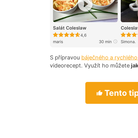
Salát Coleslaw
Colesla
Recept ještě nebyl hodnocen
4,6
maris
30 min
Simona.
S přípravou
báječného a rychlého
videorecept. Využít ho můžete
jak
Tento ti