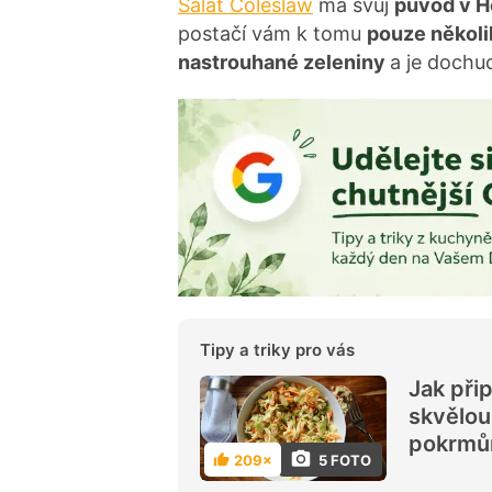
Salát Coleslaw
má svůj
původ v H
postačí vám k tomu
pouze několi
nastrouhané zeleniny
a je dochu
Tipy a triky pro vás
Jak přip
skvělou
pokrm
5 FOTO
209×
H
o