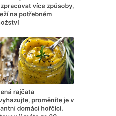
 zpracovat více způsoby,
leží na potřebném
ožství
lená rajčata
vyhazujte, proměníte je v
kantní domácí hořčici.