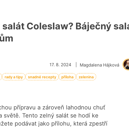
ý salát Coleslaw? Báječný sal
mům
17. 8. 2024
|
Magdalena Hájková
rady a tipy
snadné recepty
příloha
zelenina
chou přípravu a zároveň lahodnou chuť
a světě. Tento zelný salát se hodí ke
ete podávat jako přílohu, která zpestří