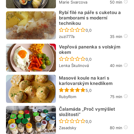
Marie Svarcova
50 min
Rybí filé na páře s cuketou a
bramborami s moderní
technikou
Recept ještě nebyl hodn
0,0
zuzi777a
35 min
Vepřová panenka s volským
okem
Recept ještě nebyl hodn
0,0
Lenka Škulinová
40 min
Masové koule na kari s
karlovarským knedlíkem
Recept ještě nebyl hodn
5,0
RubyRom
75 min
Čalamáda „Proč vymýšlet
složitosti“
Recept ještě nebyl hodn
0,0
Zasadsky
80 min