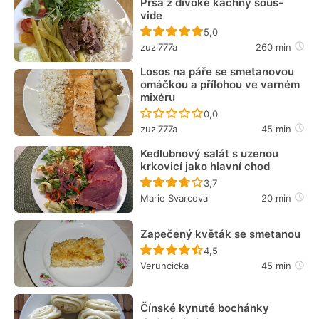
Prsa z divoké kachny sous-
vide
Recept ještě nebyl hodn
5,0
zuzi777a
260 min
Losos na páře se smetanovou
omáčkou a přílohou ve varném
mixéru
Recept ještě nebyl hodn
0,0
zuzi777a
45 min
Kedlubnový salát s uzenou
krkovicí jako hlavní chod
Recept ještě nebyl hodn
3,7
Marie Svarcova
20 min
Zapečený květák se smetanou
Recept ještě nebyl hodn
4,5
Veruncicka
45 min
Čínské kynuté bochánky