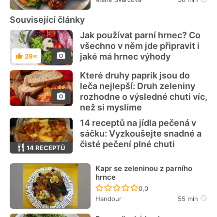
Související články
Jak používat parní hrnec? Co
všechno v něm jde připravit i
jaké má hrnec výhody
29×
Hodnocení
Které druhy paprik jsou do
leča nejlepší: Druh zeleniny
rozhodne o výsledné chuti víc,
než si myslíme
14 receptů na jídla pečená v
sáčku: Vyzkoušejte snadné a
čisté pečení plné chuti
14 RECEPTŮ
Kapr se zeleninou z parního
hrnce
Recept ještě nebyl hodn
0,0
Handour
55 min