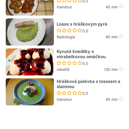
Recept ještě nebyl hodn
0,0
taková variace byla vhodná. Takových je
Handour
45 min
nicméně opravdu hodně. Tak šťastnou
ruku a dobrou chuť!
Losos s hráškovým pyré
Recept ještě nebyl hodn
0,0
Radiologia
65 min
Kynuté knedlíky s
mirabelkovou omáčkou
Recept ještě nebyl hodn
0,0
mika59
130 min
Hrášková polévka s lososem a
slaninou
Recept ještě nebyl hodn
0,0
Handour
45 min