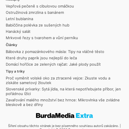
Vepřová pečeně s cibulovou omáčkou
Ostružinová zmrzlina s banánem
Letní bublanina
Babiččina polévka ze sušených hub
Hanácký salát
Mrkvové řezy s tvarohem a vůní perníku
Články
Bábovka z pomazánkového másla: Tipy na vláčné těsto
Které druhy paprik jsou nejlepší do leča
Domácí hořčice ze zelených rajčat: Jaké plody použít
Tipy a triky
Proč vyměnit volské oko za ztracené vejce: Zkuste vodu a
získáte sametový žloutek
Slovenské prívarky: Sytá jídla, na která nepotřebujete příbor, jen
pořádnou lžíci
Zavařování malého množství bez hrnce: Mikrovlnka vše zvládne
bleskově a bez dřiny
Šíření obsahu těchto stránek je bez písemného souhlasu autorů zakázáno. |