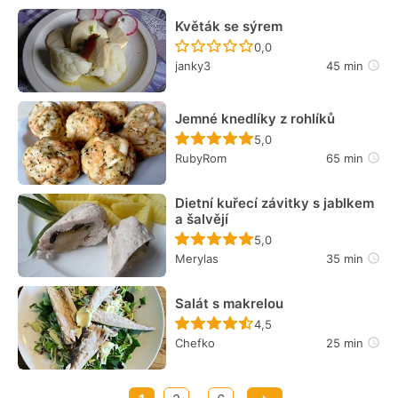
Květák se sýrem
Recept ještě nebyl hodn
0,0
janky3
45 min
Jemné knedlíky z rohlíků
Recept ještě nebyl hodn
5,0
RubyRom
65 min
Dietní kuřecí závitky s jablkem
a šalvějí
Recept ještě nebyl hodn
5,0
Merylas
35 min
Salát s makrelou
Recept ještě nebyl hodn
4,5
Chefko
25 min