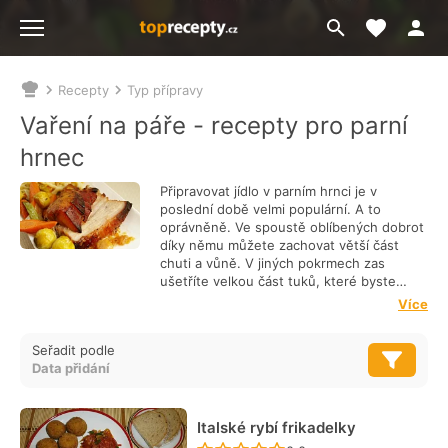
Moje akt
Přejít
Menu
na
vyhledávání
Recepty
Typ přípravy
Nacházíte
se
Vaření na páře - recepty pro parní
zde:
hrnec
Připravovat jídlo v parním hrnci je v
poslední době velmi populární. A to
oprávněně. Ve spoustě oblíbených dobrot
díky němu můžete zachovat větší část
chuti a vůně. V jiných pokrmech zas
ušetříte velkou část tuků, které byste
potřebovali při jiných typech přípravy.
Více
Tepelně upravovat je tedy skvělé nejen z
gurmánského hlediska, ale také z hlediska
Seřadit podle
dietního. I proto je dušení v páře nejlepším
způsobem přípravy příkrmů pro naše
nejmenší.
Parních hrnců dnes seženete na
trhu spoustu. A stejně tak receptů.
Připravovat v nich ale můžete ledasco -
Italské rybí frikadelky
stačí se jen zamyslet, u kterého jídly by