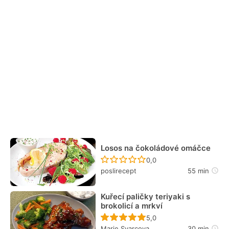
Losos na čokoládové omáčce
Recept ještě nebyl hodn
0,0
poslirecept
55 min
Kuřecí paličky teriyaki s
brokolicí a mrkví
Recept ještě nebyl hodn
5,0
Marie Svarcova
30 min