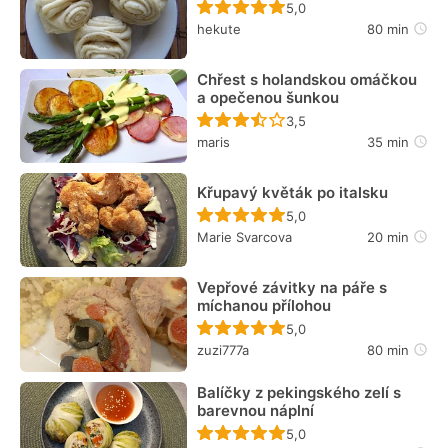
Recept ještě nebyl hodn
5,0
hekute
80 min
Chřest s holandskou omáčkou
a opečenou šunkou
Recept ještě nebyl hodn
3,5
maris
35 min
Křupavý květák po italsku
Recept ještě nebyl hodn
5,0
Marie Svarcova
20 min
Vepřové závitky na páře s
míchanou přílohou
Recept ještě nebyl hodn
5,0
zuzi777a
80 min
Balíčky z pekingského zelí s
barevnou náplní
Recept ještě nebyl hodn
5,0