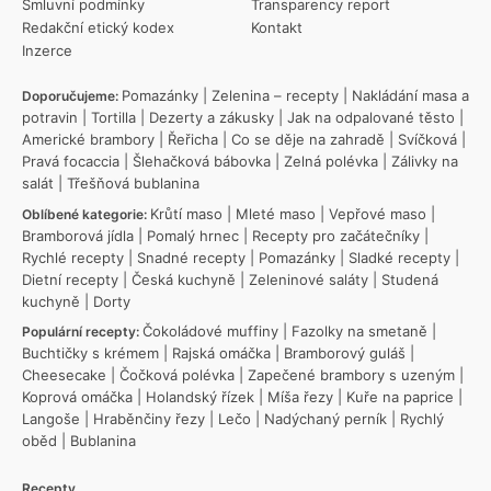
Smluvní podmínky
Transparency report
Redakční etický kodex
Kontakt
Inzerce
Pomazánky
|
Zelenina – recepty
|
Nakládání masa a
Doporučujeme:
potravin
|
Tortilla
|
Dezerty a zákusky
|
Jak na odpalované těsto
|
Americké brambory
|
Řeřicha
|
Co se děje na zahradě
|
Svíčková
|
Pravá focaccia
|
Šlehačková bábovka
|
Zelná polévka
|
Zálivky na
salát
|
Třešňová bublanina
Krůtí maso
|
Mleté maso
|
Vepřové maso
|
Oblíbené kategorie:
Bramborová jídla
|
Pomalý hrnec
|
Recepty pro začátečníky
|
Rychlé recepty
|
Snadné recepty
|
Pomazánky
|
Sladké recepty
|
Dietní recepty
|
Česká kuchyně
|
Zeleninové saláty
|
Studená
kuchyně
|
Dorty
Čokoládové muffiny
|
Fazolky na smetaně
|
Populární recepty:
Buchtičky s krémem
|
Rajská omáčka
|
Bramborový guláš
|
Cheesecake
|
Čočková polévka
|
Zapečené brambory s uzeným
|
Koprová omáčka
|
Holandský řízek
|
Míša řezy
|
Kuře na paprice
|
Langoše
|
Hraběnčiny řezy
|
Lečo
|
Nadýchaný perník
|
Rychlý
oběd
|
Bublanina
Recepty