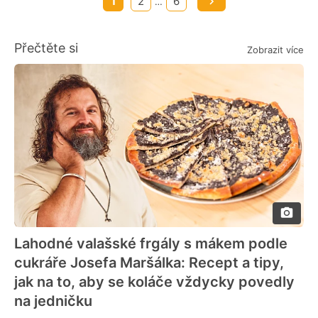
1
2
6
…
Přečtěte si
Zobrazit více
Lahodné valašské frgály s mákem podle
cukráře Josefa Maršálka: Recept a tipy,
jak na to, aby se koláče vždycky povedly
na jedničku