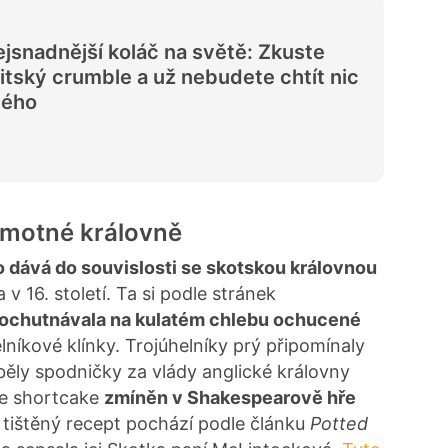
jsnadnější koláč na světě: Zkuste
itský crumble a už nebudete chtít nic
ného
motné královně
o dává do souvislosti se skotskou královnou
 v 16. století. Ta si podle stránek
ochutnávala na kulatém chlebu ochucené
helníkové klínky. Trojúhelníky prý připomínaly
áběly spodničky za vlády anglické královny
ce shortcake
zmíněn v Shakespearově hře
í tištěný recept pochází podle článku
Potted