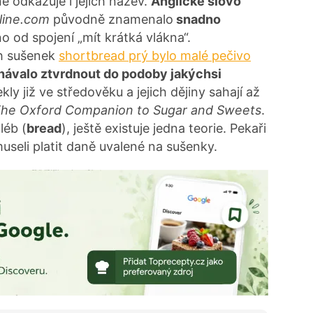
ně odkazuje i jejich název.
Anglické slovo
line.com
původně znamenalo
snadno
o od spojení „mít krátká vlákna“.
h sušenek
shortbread prý bylo malé pečivo
hávalo ztvrdnout do podoby jakýchsi
kly již ve středověku a jejich dějiny sahají až
he Oxford Companion to Sugar and Sweets
.
léb (
bread
), ještě existuje jedna teorie. Pekaři
useli platit daně uvalené na sušenky.