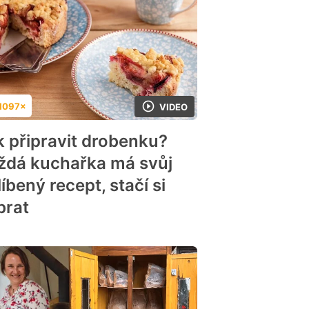
1097×
VIDEO
dnocení
k připravit drobenku?
ždá kuchařka má svůj
íbený recept, stačí si
brat