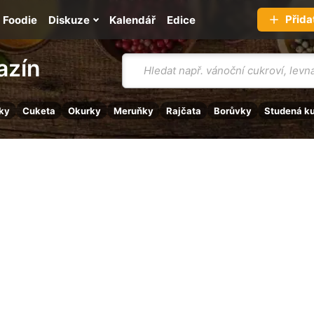
Přida
Foodie
Diskuze
Kalendář
Edice
Vyhledávání
azín
ky
Cuketa
Okurky
Meruňky
Rajčata
Borůvky
Studená k