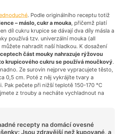
jednoduché
. Podle originálního receptu totiž
dience – máslo, cukr a mouka
, přičemž platí
n díl cukru krupice se dávají dva díly másla a
enky používá tzv. univerzální mouka (all
ou můžete nahradit naší hladkou. K dosažení
eceptech část mouky nahrazuje rýžovou
to krupicového cukru se používá moučkový
.
nadno. Ze surovin nejprve vypracujete těsto,
ca 0,5 cm. Poté z něj vykrájíte tvary a
. Pak pečete při nižší teplotě 150-170 °C
jmete z trouby a necháte vychladnout na
nadné recepty na domácí ovesné
šenky: Jsou zdravější než kupované, a