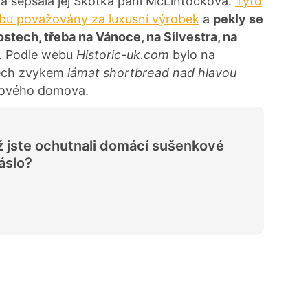
a sepsala jej Skotka paní McLintocková.
Tyto
bu považovány za luxusní výrobek
a
pekly se
ostech, třeba na Vánoce, na Silvestra, na
k. Podle webu
Historic-uk.com
bylo na
vech zvykem
lámat shortbread nad hlavou
nového domova.
 jste ochutnali domácí sušenkové
áslo?