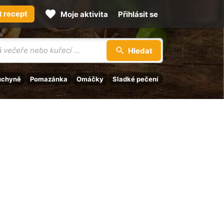
t recept
Moje aktivita
Přihlásit se
Hledat
uchyně
Pomazánka
Omáčky
Sladké pečení