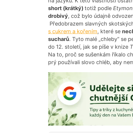
na jazyku. K této vlastnosti ostat
short (krátký)
totiž podle
Etymon
drobivý
, což bylo údajně odvozen
Předobrazem slavných skotskýc
s cukrem a kořením
, které se
nec
sucharů
. Tyto malé „chleby“ se pe
do 12. století, jak se píše v knize
T
Na to, proč se sušenkám říkalo ch
prý používali slovo chléb, aby nem