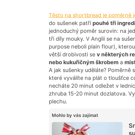
Těsto na shortbread je poměrně 
do sušenek patří
pouhé tři ingre
jednoduchý poměr surovin: na jede
tři díly mouky. V Anglii se na suš
purpose neboli plain flour), kter
větší drobivosti se
v některých r
nebo kukuřičným škrobem
a
mís
A jak sušenky uděláte? Poměrně s
které vyválíte na plát o tloušťce c
necháte 20 minut odležet v lednici
zhruba 15-20 minut dozlatova. Vy
plechu.
Mohlo by vás zajímat
S
su