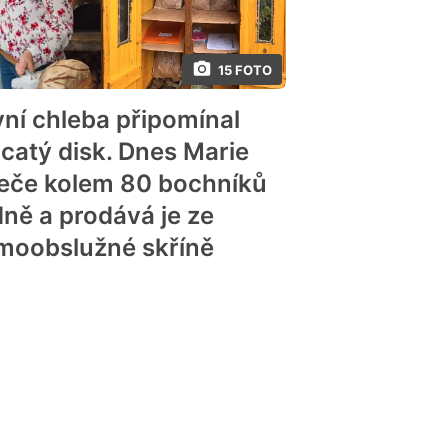
15 FOTO
vní chleba připomínal
acatý disk. Dnes Marie
eče kolem 80 bochníků
dně a prodává je ze
moobslužné skříně