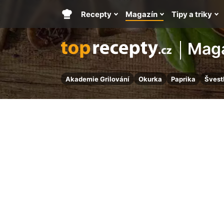
Recepty
Magazín
Tipy a triky
Hlavní
stránka
Mag
Akademie Grilování
Okurka
Paprika
Švest