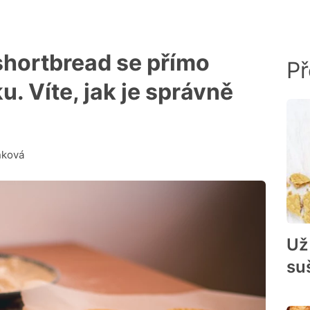
shortbread se přímo
Př
u. Víte, jak je správně
nková
Už
su