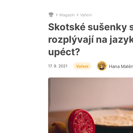
Magazín
Vaření
Nacházíte
se
Skotské sušenky 
zde:
rozplývají na jazyk
upéct?
17. 9. 2021
Hana Malé
Vaření