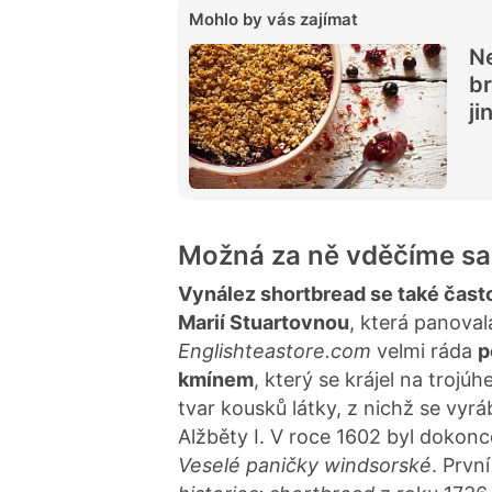
Mohlo by vás zajímat
Ne
br
ji
Možná za ně vděčíme sa
Vynález shortbread se také čast
Marií Stuartovnou
, která panovala
Englishteastore.com
velmi ráda
p
kmínem
, který se krájel na trojú
tvar kousků látky, z nichž se vyr
Alžběty I. V roce 1602 byl dokon
Veselé paničky windsorské
. Prvn