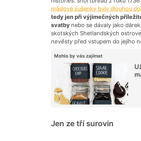
histories: shortbread
z roku 1736 
máslové sušenky byly dlouhou do
tedy jen při výjimečných příležit
svatby
nebo se dávaly jako dáre
skotských Shetlandských ostro
nevěsty
před vstupem do jejího 
Mohlo by vás zajímat
Už
m
Jen ze tří surovin