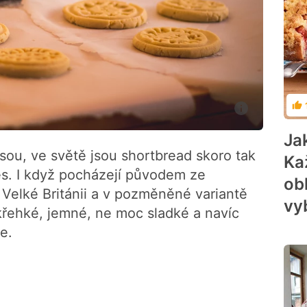
Ho
Ja
jsou, ve světě jsou shortbread skoro tak
Ka
es. I když pocházejí původem ze
obl
 Velké Británii a v pozměněné variantě
vy
křehké, jemné, ne moc sladké a navíc
e.