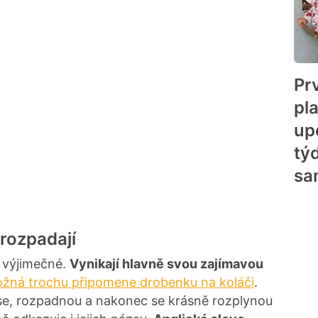
Pr
pl
up
tý
sa
rozpadají
 výjimečné.
Vynikají hlavně svou zajímavou
žná trochu připomene drobenku na koláči
.
se, rozpadnou a nakonec se krásně rozplynou