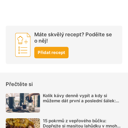
Máte skvělý recept? Podělte se
o něj!
Přidat recept
Přečtěte si
Kolik kávy denně vypít a kdy si
můžeme dát první a poslední šálek:
Načasování je důležité
15 pokrmů z vepřového bůčku:
Dopřejte si masitou lahůdku v mnoha