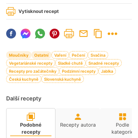
Vytisknout recept
Moučníky
Ostatní
Vaření
Pečení
Svačina
Vegetariánské recepty
Sladké chutě
Snadné recepty
Recepty pro začátečníky
Podzimní recepty
Jablka
Česká kuchyně
Slovenská kuchyně
Další recepty
Podobné
Recepty autora
Podle
recepty
kategorie