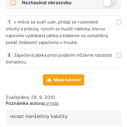
Nezhasínat obrazovku
v mléce se svaří cukr, přidají se rozemleté
ořechy a piškoty, vytvoří se hustší nádivka, kterou
naplníme vydlabaná jablka a klademe na vymaštěný
pekáč (máslem) zapečeme v troubě,
Zapečená jablka před podáním můžeme nazdobit
šlehačkou.
Mám hotovo!
Zveřejněno 28. 9. 2010
Poznámka autora
cvrnda
recept manželčiny babičky