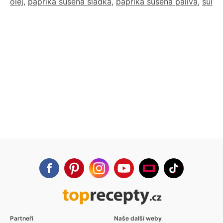
olej
,
paprika sušená sladká
,
paprika sušená pálivá
,
sůl
Partneři
Naše další weby