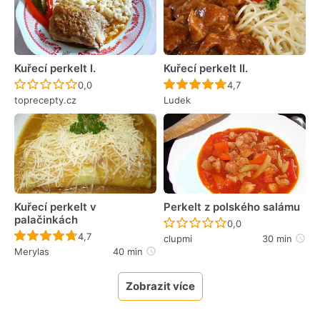
Kuřecí perkelt I.
Kuřecí perkelt II.
Recept ještě nebyl hodnocen
Recept ještě nebyl 
0,0
4,7
toprecepty.cz
Ludek
Kuřecí perkelt v
Perkelt z polského salámu
palačinkách
Recept ještě nebyl 
0,0
Recept ještě nebyl hodnocen
4,7
clupmi
30 min
Merylas
40 min
Zobrazit více