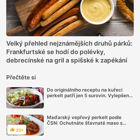
Velký přehled nejznámějších druhů párků:
Frankfurtské se hodí do polévky,
debrecínské na gril a spišské k zapékání
Přečtěte si
Do originálního receptu na kuřecí
perkelt patří jen 5 surovin. Vylepšení
vývarem nebo protlakem nám Maďaři
jistě odpustí
Maďarský vepřový perkelt podle
ČSN: Ochutnáte šťavnaté maso s
omáčkou?
22×
Hodnocení