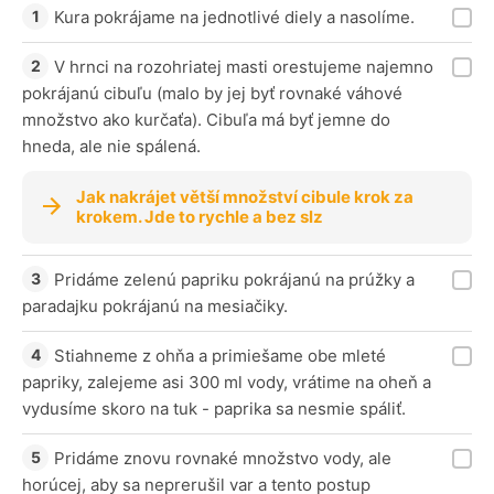
Kura pokrájame na jednotlivé diely a nasolíme.
V hrnci na rozohriatej masti orestujeme najemno
pokrájanú cibuľu (malo by jej byť rovnaké váhové
množstvo ako kurčaťa). Cibuľa má byť jemne do
hneda, ale nie spálená.
Jak nakrájet větší množství cibule krok za
krokem. Jde to rychle a bez slz
Pridáme zelenú papriku pokrájanú na prúžky a
paradajku pokrájanú na mesiačiky.
Stiahneme z ohňa a primiešame obe mleté
papriky, zalejeme asi 300 ml vody, vrátime na oheň a
vydusíme skoro na tuk - paprika sa nesmie spáliť.
Pridáme znovu rovnaké množstvo vody, ale
horúcej, aby sa neprerušil var a tento postup