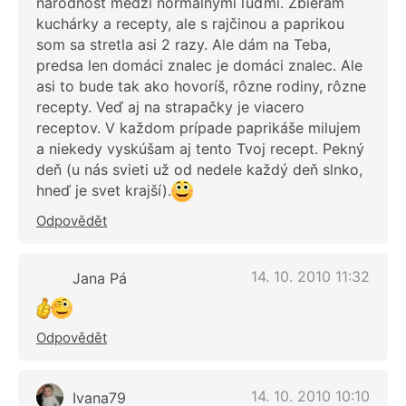
národnosť medzi normálnymi ľuďmi. Zbieram
kuchárky a recepty, ale s rajčinou a paprikou
som sa stretla asi 2 razy. Ale dám na Teba,
predsa len domáci znalec je domáci znalec. Ale
asi to bude tak ako hovoríš, rôzne rodiny, rôzne
recepty. Veď aj na strapačky je viacero
receptov. V každom prípade paprikáše milujem
a niekedy vyskúšam aj tento Tvoj recept. Pekný
deň (u nás svieti už od nedele každý deň slnko,
hneď je svet krajší).
Odpovědět
14. 10. 2010 11:32
Jana Pá
Odpovědět
14. 10. 2010 10:10
Ivana79