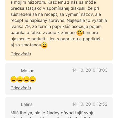
s mojim názorom. Každému z nás sa môže
predsa stať,ako v spomínanej diskusii, že pri
sústredení sa na recept, sa vymení názov, ale
recept je napísaný správne. Najlepšie to vystihla
Ivanka 79, že termín paprikláš asociuje pojem
paprika a ľahko zvedie k zámene
Len pre
ujasnenie: perkelt - len s paprikou a paprikáš -
aj so smotanou
Odpovědět
14. 10. 2010 13:03
Moshe
Odpovědět
14. 10. 2010 12:52
Lalina
Milá Ibolya, nie je žiadny dôvod tajiť svoju