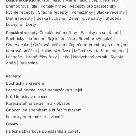
Oblíbené kategorie:
Bramborová jídla
|
Pomalý hrnec
|
Recepty pro začátečníky
|
Rychlé recepty
|
Snadné recepty
|
Pomazánky
|
Sladké recepty
|
Dietní recepty
|
Česká kuchyně
|
Zeleninové saláty
|
Studená
kuchyně
|
Dorty
Čokoládové muffiny
|
Fazolky na smetaně
|
Populární recepty:
Buchtičky s krémem
|
Rajská omáčka
|
Bramborový guláš
|
Cheesecake
|
Čočková polévka
|
Zapečené brambory s uzeným
|
Koprová omáčka
|
Holandský řízek
|
Míša řezy
|
Kuře na paprice
|
Langoše
|
Hraběnčiny řezy
|
Lečo
|
Nadýchaný perník
|
Rychlý
oběd
|
Bublanina
Recepty
Buchtičky s krémem
Lahodná hermelínová pomazánka s vejci
Krůtí kousky v omáčce
Kuřecí stehna se zelím a klobásou
Gnocchi se špenátem a kuřecím masem
Kokosky hned měkké a vláčné
Články
Falešná škvarková pomazánka z cukety