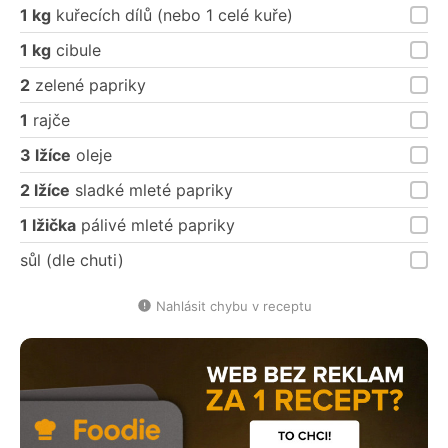
porce
porce
1 kg
kuřecích dílů (nebo 1 celé kuře)
1 kg
cibule
2
zelené papriky
1
rajče
3 lžíce
oleje
2 lžíce
sladké mleté papriky
1 lžička
pálivé mleté papriky
sůl (dle chuti)
Nahlásit chybu v receptu