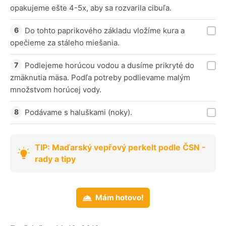
opakujeme ešte 4-5x, aby sa rozvarila cibuľa.
Do tohto paprikového základu vložíme kura a
opečieme za stáleho miešania.
Podlejeme horúcou vodou a dusíme prikryté do
zmäknutia mäsa. Podľa potreby podlievame malým
množstvom horúcej vody.
Podávame s haluškami (noky).
TIP: Maďarský vepřový perkelt podle ČSN -
rady a tipy
Mám hotovo!