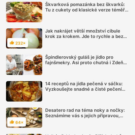
Škvarková pomazánka bez škvarků:
Tu z cukety od klasické verze téměř
nerozeznáte
Jak nakrájet větší množství cibule
krok za krokem. Jde to rychle a bez
slz
232×
Hodnocení
Špindlerovský guláš je jídlo pro
fajnšmekry. Asi proto chutná i Zdeňku
Pohlreichovi
14 receptů na jídla pečená v sáčku:
Vyzkoušejte snadné a čisté pečení
plné chuti
Desatero rad na téma noky a nočky:
Seznámíme vás s jejich přípravou,
podáváním a uchováním
64×
Hodnocení