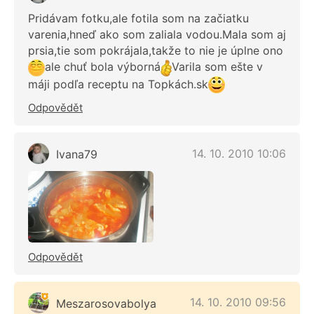
Pridávam fotku,ale fotila som na začiatku
varenia,hneď ako som zaliala vodou.Mala som aj
prsia,tie som pokrájala,takže to nie je úplne ono
ale chuť bola výborná
Varila som ešte v
máji podľa receptu na Topkách.sk
Odpovědět
14. 10. 2010 10:06
Ivana79
Odpovědět
14. 10. 2010 09:56
Meszarosovabolya