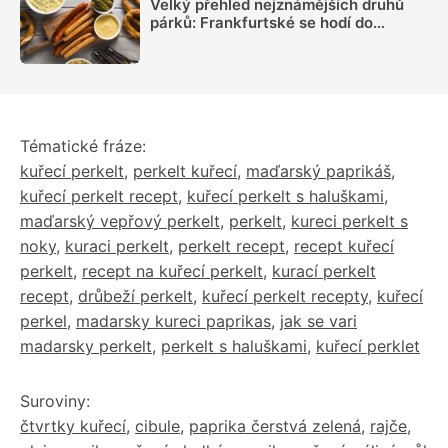
Velký přehled nejznámějších druhů
párků: Frankfurtské se hodí do
polévky, debrecínské na gril a spišské
k zapékání
Tématické fráze:
kuřecí perkelt
,
perkelt kuřecí
,
maďarský paprikáš
,
kuřecí perkelt recept
,
kuřecí perkelt s haluškami
,
maďarský vepřový perkelt
,
perkelt
,
kureci perkelt s
noky
,
kuraci perkelt
,
perkelt recept
,
recept kuřecí
perkelt
,
recept na kuřecí perkelt
,
kurací perkelt
recept
,
drůbeží perkelt
,
kuřecí perkelt recepty
,
kuřecí
perkel
,
madarsky kureci paprikas
,
jak se vari
madarsky perkelt
,
perkelt s haluškami
,
kuřecí perklet
Suroviny:
čtvrtky kuřecí
,
cibule
,
paprika čerstvá zelená
,
rajče
,