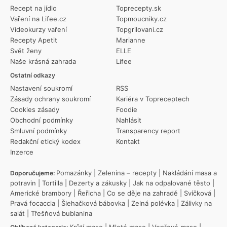
Recept na jídlo
Toprecepty.sk
Vaření na Lifee.cz
Topmoucniky.cz
Videokurzy vaření
Topgrilovani.cz
Recepty Apetit
Marianne
Svět ženy
ELLE
Naše krásná zahrada
Lifee
Ostatní odkazy
Nastavení soukromí
RSS
Zásady ochrany soukromí
Kariéra v Topreceptech
Cookies zásady
Foodie
Obchodní podmínky
Nahlásit
Smluvní podmínky
Transparency report
Redakční etický kodex
Kontakt
Inzerce
Pomazánky
|
Zelenina – recepty
|
Nakládání masa a
Doporučujeme:
potravin
|
Tortilla
|
Dezerty a zákusky
|
Jak na odpalované těsto
|
Americké brambory
|
Řeřicha
|
Co se děje na zahradě
|
Svíčková
|
Pravá focaccia
|
Šlehačková bábovka
|
Zelná polévka
|
Zálivky na
salát
|
Třešňová bublanina
Krůtí maso
|
Mleté maso
|
Vepřové maso
|