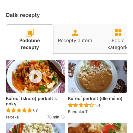
Další recepty
Podobné
Recepty autora
Podle
recepty
kategorie
Kuřecí (skoro) perkelt s
Kuřecí perkelt (dle mého)
noky
Recept ještě nebyl 
4,4
Recept ještě nebyl hodnocen
5,0
Bohunka.T
rebeka
70 min