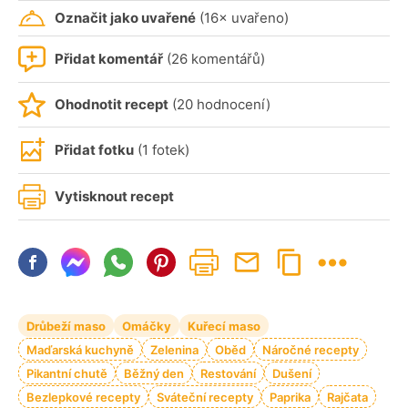
Označit jako uvařené
(16× uvařeno)
Přidat komentář
(26 komentářů)
Ohodnotit recept
(20 hodnocení)
Přidat fotku
(1 fotek)
Vytisknout recept
Drůbeží maso
Omáčky
Kuřecí maso
Maďarská kuchyně
Zelenina
Oběd
Náročné recepty
Pikantní chutě
Běžný den
Restování
Dušení
Bezlepkové recepty
Sváteční recepty
Paprika
Rajčata