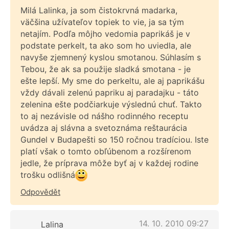
Milá Lalinka, ja som čistokrvná madarka,
väčšina užívateľov topiek to vie, ja sa tým
netajím. Podľa môjho vedomia paprikáš je v
podstate perkelt, ta ako som ho uviedla, ale
navyše zjemnený kyslou smotanou. Súhlasím s
Tebou, že ak sa použije sladká smotana - je
ešte lepší. My sme do perkeltu, ale aj paprikášu
vždy dávali zelenú papriku aj paradajku - táto
zelenina ešte podčiarkuje výslednú chuť. Takto
to aj nezávisle od nášho rodinného receptu
uvádza aj slávna a svetoznáma reštaurácia
Gundel v Budapešti so 150 ročnou tradíciou. Iste
platí však o tomto obľúbenom a rozšírenom
jedle, že príprava môže byť aj v každej rodine
trošku odlišná
Odpovědět
14. 10. 2010 09:27
Lalina