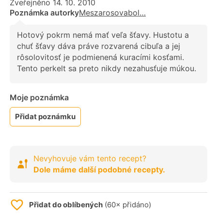
Zveřejněno 14. 10. 2010
Poznámka autorky
Meszarosovabol…
Hotový pokrm nemá mať veľa šťavy. Hustotu a
chuť šťavy dáva práve rozvarená cibuľa a jej
rôsolovitosť je podmienená kuracími kosťami.
Tento perkelt sa preto nikdy nezahusťuje múkou.
Moje poznámka
Přidat poznámku
Nevyhovuje vám tento recept?
Dole máme další podobné recepty.
Přidat do oblíbených
(60× přidáno)