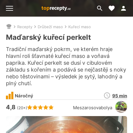
Moje akt
Přejít
Menu
na
vyhledávání
Recepty
Drůbeží maso
Kuřecí maso
Nacházíte
se
Maďarský kuřecí perkelt
zde:
Tradiční maďarský pokrm, ve kterém hraje
hlavní roli šťavnaté kuřecí maso a voňavá
paprika. Kuřecí perkelt se dusí v cibulovém
základu s kořením a podává se nejčastěji s noky
nebo těstovinami – výsledek je sytý, lahodný a
plný chutí.
Doba
Náročný
95 min
přípravy
4,8
Hodnocení receptu je
Meszarosovabolya
(20×)