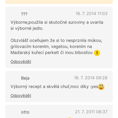
16. 7. 2014 11:03
???
Výborne,použila si skutočné suroviny a uvarila
si výborné jedlo.
Obzvlášť oceňujem že si to nesprznila múkou,
grilovacím korením, vegetou, korením na
Maďarský kuřecí perkelt či inou blbosťou
Odpovědět
16. 7. 2014 09:28
Beja
Výborný recept a skvělá chuť,moc díky :yes
Odpovědět
21. 7. 2011 06:37
otto