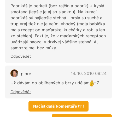
Paprikáš je perkelt (bez rajčín a paprík) + kyslá
smotana (lepšie je aj so sladkou). Na kurací
papríkáš sú najlepšie stehná - prsia sú suché a
trup vraj tiež nie je veľmi vhodný (moja babička
mala recept od maďarskej kuchárky a robila len
zo stehien). Fakt je, že v maďarských receptoch
uvádzajú naozaj v drvivej väčšine stehná. A,
samozrejme, bez múky.
Odpovědět
14. 10. 2010 09:24
pipre
Už dávám do oblíbených a brzy udělám
+7
Odpovědět
Načíst další komentáře
(11)