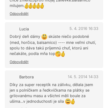
milujem.
Odpovědět
5. 4. 2016 16:33
Lucia
Dobrý deň dámy
skúste niečo podobné
(med, horčica, balsamico) ---- mne veľmi chutí,
spolu to dáva takú príjemnú chuť, ktorú ani
nečakáte, podla mňa top
Odpovědět
14. 5. 2014 14:33
Barbora
Díky za super receptík na zálivku, dělala jsem
jen s polníčkem a ředkvičkama na plátky se
grilovanému masu a všichni měli boule za
ušima...v jednoduchosti je síla