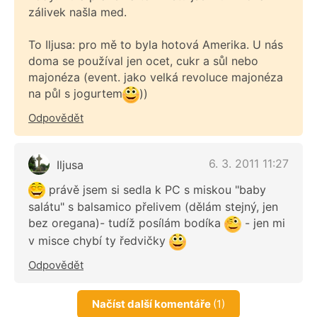
zálivek našla med.
To Iljusa: pro mě to byla hotová Amerika. U nás
doma se používal jen ocet, cukr a sůl nebo
majonéza (event. jako velká revoluce majonéza
na půl s jogurtem
))
Odpovědět
6. 3. 2011 11:27
Iljusa
právě jsem si sedla k PC s miskou "baby
salátu" s balsamico přelivem (dělám stejný, jen
bez oregana)- tudíž posílám bodíka
- jen mi
v misce chybí ty ředvičky
Odpovědět
Načíst další komentáře
(1)