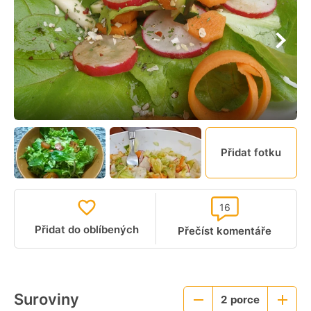
Přidat fotku
16
Přidat do oblíbených
Přečíst komentáře
Suroviny
2
porce
Menší
Větší