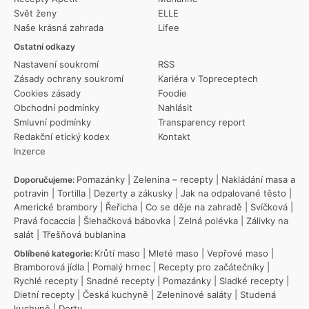
Svět ženy
ELLE
Naše krásná zahrada
Lifee
Ostatní odkazy
Nastavení soukromí
RSS
Zásady ochrany soukromí
Kariéra v Topreceptech
Cookies zásady
Foodie
Obchodní podmínky
Nahlásit
Smluvní podmínky
Transparency report
Redakční etický kodex
Kontakt
Inzerce
Pomazánky
|
Zelenina – recepty
|
Nakládání masa a
Doporučujeme:
potravin
|
Tortilla
|
Dezerty a zákusky
|
Jak na odpalované těsto
|
Americké brambory
|
Řeřicha
|
Co se děje na zahradě
|
Svíčková
|
Pravá focaccia
|
Šlehačková bábovka
|
Zelná polévka
|
Zálivky na
salát
|
Třešňová bublanina
Krůtí maso
|
Mleté maso
|
Vepřové maso
|
Oblíbené kategorie:
Bramborová jídla
|
Pomalý hrnec
|
Recepty pro začátečníky
|
Rychlé recepty
|
Snadné recepty
|
Pomazánky
|
Sladké recepty
|
Dietní recepty
|
Česká kuchyně
|
Zeleninové saláty
|
Studená
kuchyně
|
Dorty