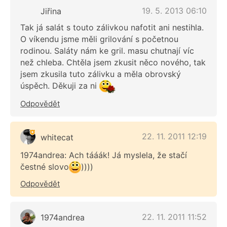
19. 5. 2013 06:10
Jiřina
Tak já salát s touto zálivkou nafotit ani nestihla.
O víkendu jsme měli grilování s početnou
rodinou. Saláty nám ke gril. masu chutnají víc
než chleba. Chtěla jsem zkusit něco nového, tak
jsem zkusila tuto zálivku a měla obrovský
úspěch. Děkuji za ni
Odpovědět
22. 11. 2011 12:19
whitecat
1974andrea: Ach tááák! Já myslela, že stačí
čestné slovo
))))
Odpovědět
22. 11. 2011 11:52
1974andrea