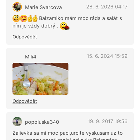
28. 6. 2026 04:17
Marie Svarcova
Balzamiko mám moc ráda a salát s
ním je vždy dobrý .
Odpovědět
15. 6. 2024 15:59
Mili4
Odpovědět
19. 9. 2017 19:56
popoluska340
Zalievka sa mi moc paci,urcite vyskusam,uz to
chce zmenu,oproti mojej zalievke.Balsamico