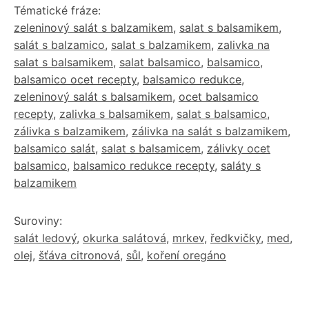
Tématické fráze:
zeleninový salát s balzamikem
,
salat s balsamikem
,
salát s balzamico
,
salat s balzamikem
,
zalivka na
salat s balsamikem
,
salat balsamico
,
balsamico
,
balsamico ocet recepty
,
balsamico redukce
,
zeleninový salát s balsamikem
,
ocet balsamico
recepty
,
zalivka s balsamikem
,
salat s balsamico
,
zálivka s balzamikem
,
zálivka na salát s balzamikem
,
balsamico salát
,
salat s balsamicem
,
zálivky ocet
balsamico
,
balsamico redukce recepty
,
saláty s
balzamikem
Suroviny:
salát ledový
,
okurka salátová
,
mrkev
,
ředkvičky
,
med
,
olej
,
šťáva citronová
,
sůl
,
koření oregáno