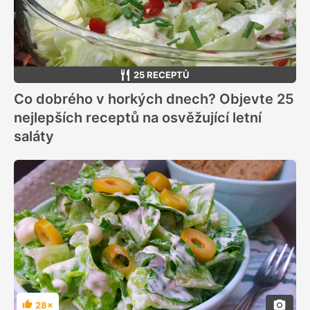
25 RECEPTŮ
Co dobrého v horkých dnech? Objevte 25
nejlepších receptů na osvěžující letní
saláty
28×