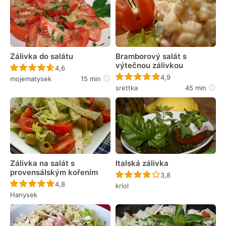
Zálivka do salátu
Bramborový salát s
výtečnou zálivkou
Recept ještě nebyl hodnocen
4,6
Recept ještě nebyl 
4,9
mojematysek
15 min
srettka
45 min
Zálivka na salát s
Italská zálivka
provensálským kořením
Recept ještě nebyl 
3,8
Recept ještě nebyl hodnocen
4,8
kriol
Hanysek