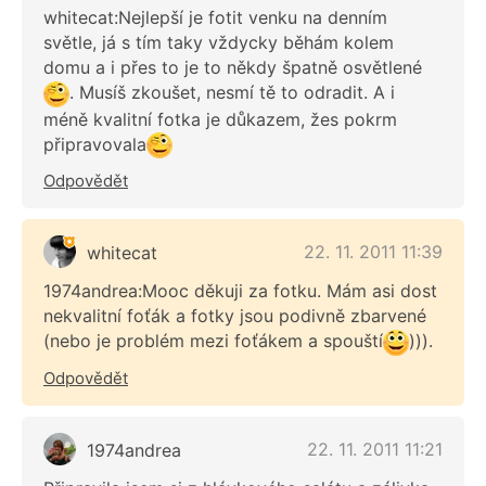
whitecat:Nejlepší je fotit venku na denním
světle, já s tím taky vždycky běhám kolem
domu a i přes to je to někdy špatně osvětlené
. Musíš zkoušet, nesmí tě to odradit. A i
méně kvalitní fotka je důkazem, žes pokrm
připravovala
Odpovědět
22. 11. 2011 11:39
whitecat
1974andrea:Mooc děkuji za fotku. Mám asi dost
nekvalitní foťák a fotky jsou podivně zbarvené
(nebo je problém mezi foťákem a spouští
))).
Odpovědět
22. 11. 2011 11:21
1974andrea