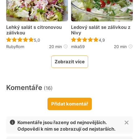
Lehký salát s citronovou
Ledový salát se zálivkou z
zálivkou
Nivy
Recept ještě nebyl hodnocen
Recept ještě nebyl 
5,0
4,9
RubyRom
20 min
mika59
20 min
Zobrazit více
Komentáře
(16)
Přidat komentář
Komentáře jsou řazeny od nejnovějších.
Odpovědi k nim se zobrazují od nejstarších.