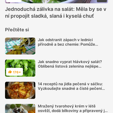
Hodnocení
Jednoduchá zálivka na salát: Měla by se v
ní propojit sladká, slaná i kyselá chuť
Přečtěte si
Jak odstranit zápach v lednici
přírodně a bez chemie: Pomůže
obyčejný bobkový list, citron i mletá
káva
Jak snadno vyprat hlávkový salát?
Oblíbená listová zelenina nejlépe
chutná, když je čerstvá a svěží
176×
Hodnocení
14 receptů na jídla pečená v sáčku:
Vyzkoušejte snadné a čisté pečení
plné chuti
Mražený tvarohový krém v létě
osvěží, dodá bílkoviny a připravený je