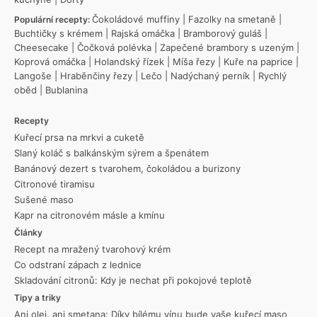
Čokoládové muffiny
|
Fazolky na smetaně
|
Populární recepty:
Buchtičky s krémem
|
Rajská omáčka
|
Bramborový guláš
|
Cheesecake
|
Čočková polévka
|
Zapečené brambory s uzeným
|
Koprová omáčka
|
Holandský řízek
|
Míša řezy
|
Kuře na paprice
|
Langoše
|
Hraběnčiny řezy
|
Lečo
|
Nadýchaný perník
|
Rychlý
oběd
|
Bublanina
Recepty
Kuřecí prsa na mrkvi a cuketě
Slaný koláč s balkánským sýrem a špenátem
Banánový dezert s tvarohem, čokoládou a burizony
Citronové tiramisu
Sušené maso
Kapr na citronovém másle a kmínu
Články
Recept na mražený tvarohový krém
Co odstraní zápach z lednice
Skladování citronů: Kdy je nechat při pokojové teplotě
Tipy a triky
Ani olej, ani smetana: Díky bílému vínu bude vaše kuřecí maso