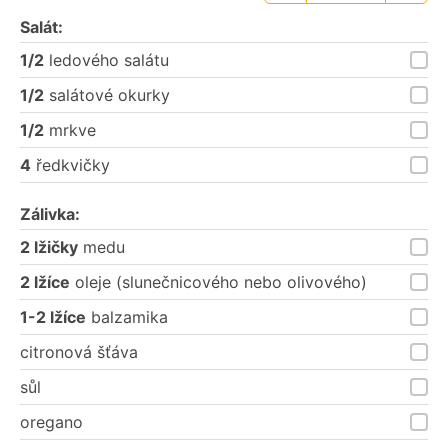
porce
porce
Salát:
1/2
ledového salátu
1/2
salátové okurky
1/2
mrkve
4
ředkvičky
Zálivka:
2 lžičky
medu
2 lžíce
oleje (slunečnicového nebo olivového)
1-2 lžíce
balzamika
citronová šťáva
sůl
oregano