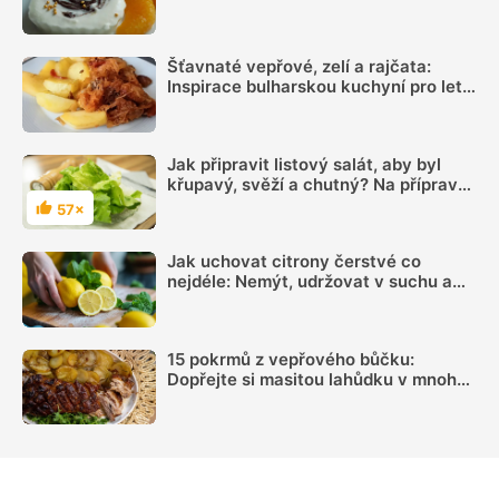
během chvilky
Šťavnaté vepřové, zelí a rajčata:
Inspirace bulharskou kuchyní pro letní
oběd z jednoho pekáčku
Jak připravit listový salát, aby byl
křupavý, svěží a chutný? Na přípravu
zálivky známe vychytávku
57×
Hodnocení
Jak uchovat citrony čerstvé co
nejdéle: Nemýt, udržovat v suchu a
sledovat jednu důležitou věc
15 pokrmů z vepřového bůčku:
Dopřejte si masitou lahůdku v mnoha
podobách