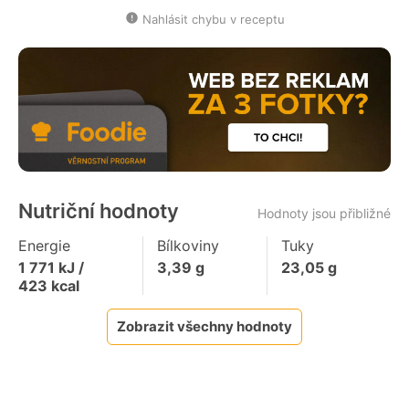
Nahlásit chybu v receptu
Nutriční hodnoty
Hodnoty jsou přibližné
Energie
Bílkoviny
Tuky
1 771
kJ /
3,39
g
23,05
g
423
kcal
Zobrazit všechny hodnoty