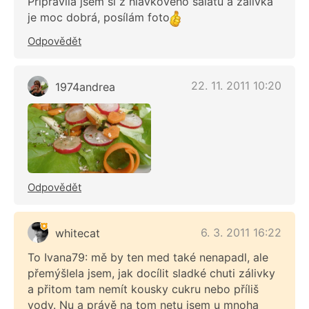
Připravila jsem si z hlávkového salátu a zálivka
je moc dobrá, posílám foto
Odpovědět
22. 11. 2011 10:20
1974andrea
Odpovědět
6. 3. 2011 16:22
whitecat
To Ivana79: mě by ten med také nenapadl, ale
přemýšlela jsem, jak docílit sladké chuti zálivky
a přitom tam nemít kousky cukru nebo příliš
vody. Nu a právě na tom netu jsem u mnoha