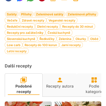
Saláty
Přílohy
Zeleninové saláty
Zeleninové přílohy
Večeře
Zdravé recepty
Veganské recepty
Redukční recepty
Dietní recepty
Recepty do 30 minut
Recepty pro začátečníky
Česká kuchyně
Slovenská kuchyně
Ředkvičky
Zelenina
Okurky
Oběd
Low carb
Recepty do 100 korun
Jarní recepty
Letní recepty
Další recepty
Podobné
Recepty autora
Podle
recepty
kategorie