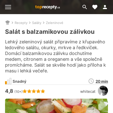
Moje akt
Přejít
Menu
na
vyhledávání
Recepty
Saláty
Zeleninové
Nacházíte
se
Salát s balzamikovou zálivkou
zde:
Lehký zeleninový salát připravíme z křupavého
ledového salátu, okurky, mrkve a ředkviček.
Domácí balzamikovou zálivku dochutíme
medem, citronem a oreganem a vše společně
promícháme. Salát se skvěle hodí jako příloha k
masu i lehká večeře.
Doba
Snadný
20 min
přípravy
4,8
Hodnocení receptu je
whitecat
(10×)