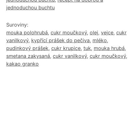
jednoduchou buchtu
Suroviny:
mouka polohrubá
,
cukr moučkový
,
olej
,
vejce
,
cukr
vanilkový
,
kypřící prášek do pečiva
,
mléko
,
pudinkový prášek
,
cukr krupice
,
tuk
,
mouka hrubá
,
smetana zakysaná
,
cukr vanilkový
,
cukr moučkový
,
kakao granko