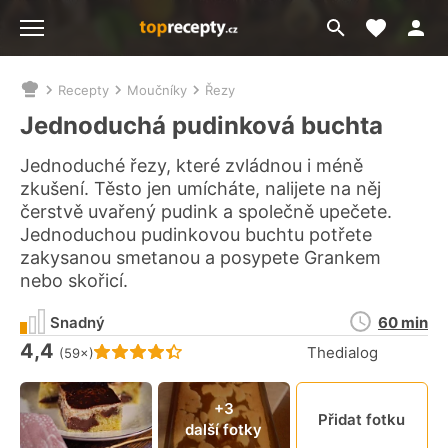
Moje akt
Přejít
Menu
na
vyhledávání
Recepty
Moučníky
Řezy
Nacházíte
se
Jednoduchá pudinková buchta
zde:
Jednoduché řezy, které zvládnou i méně
zkušení. Těsto jen umícháte, nalijete na něj
čerstvě uvařený pudink a společně upečete.
Jednoduchou pudinkovou buchtu potřete
zakysanou smetanou a posypete Grankem
nebo skořicí.
Doba
Snadný
60 min
přípravy
4,4
Hodnocení receptu je
Thedialog
(59×)
Připn
+3
Přidat fotku
další fotky
video