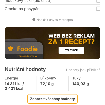
moučkový cukr (dle chuti)
Granko na posypání
Nahlásit chybu v receptu
Nutriční hodnoty
Hodnoty jsou přibližné
Energie
Bílkoviny
Tuky
14 311
kJ /
72,10
g
140,03
g
3 421
kcal
Zobrazit všechny hodnoty