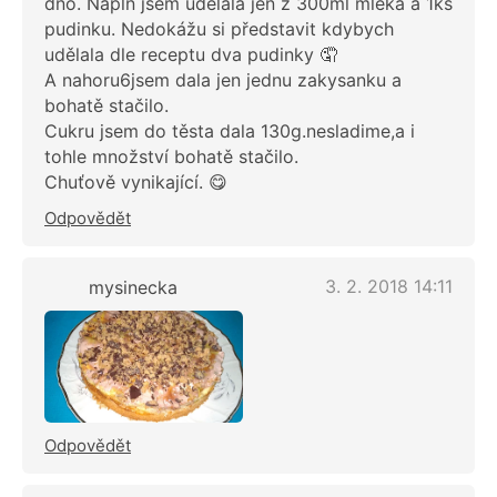
dno. Náplň jsem udělala jen z 300ml mléka a 1ks
pudinku. Nedokážu si představit kdybych
udělala dle receptu dva pudinky 🤦
A nahoru6jsem dala jen jednu zakysanku a
bohatě stačilo.
Cukru jsem do těsta dala 130g.nesladime,a i
tohle množství bohatě stačilo.
Chuťově vynikající. 😋
Odpovědět
3. 2. 2018 14:11
mysinecka
Odpovědět