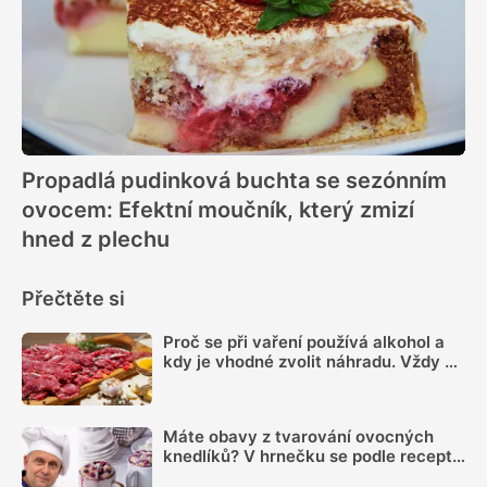
Propadlá pudinková buchta se sezónním
ovocem: Efektní moučník, který zmizí
hned z plechu
Přečtěte si
Proč se při vaření používá alkohol a
kdy je vhodné zvolit náhradu. Vždy se
totiž neodpaří
Máte obavy z tvarování ovocných
knedlíků? V hrnečku se podle receptu
knedlíkového mistra vždy povedou