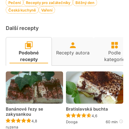
Pečení
Recepty pro začátečníky
Běžný den
Česká kuchyně
Vaření
Další recepty
Podobné
Recepty autora
Podle
recepty
kategorie
Banánové řezy se
Bratislavská buchta
zakysankou
Recept ještě nebyl 
4,6
Recept ještě nebyl hodnocen
4,8
Dooga
60 min
ruzena