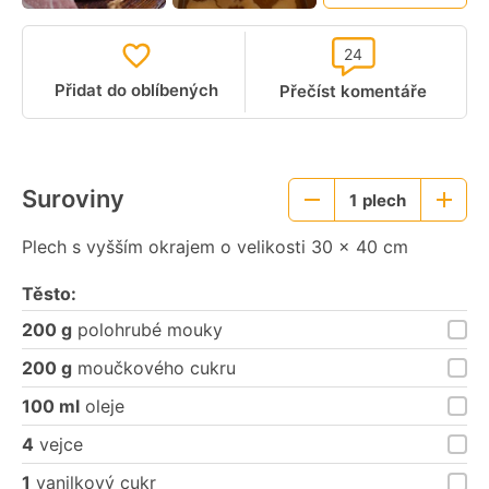
24
Přidat do oblíbených
Přečíst komentáře
Suroviny
1
plech
Menší
Větší
porce
porce
Plech s vyšším okrajem o velikosti 30 × 40 cm
Těsto:
200 g
polohrubé mouky
200 g
moučkového cukru
100 ml
oleje
4
vejce
1
vanilkový cukr