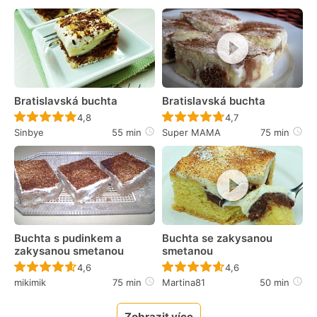
Bratislavská buchta
Bratislavská buchta
Recept ještě nebyl hodnocen
Recept ještě nebyl 
4,8
4,7
Sinbye
55 min
Super MAMA
75 min
Buchta s pudinkem a
Buchta se zakysanou
zakysanou smetanou
smetanou
Recept ještě nebyl hodnocen
Recept ještě nebyl 
4,6
4,6
mikimik
75 min
Martina81
50 min
Zobrazit více