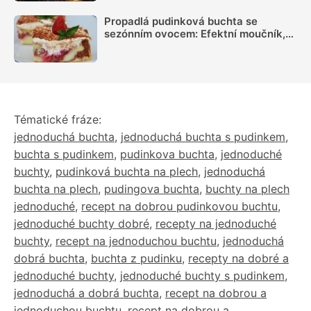
Propadlá pudinková buchta se
sezónním ovocem: Efektní moučník,
který zmizí hned z plechu
Tématické fráze:
jednoduchá buchta
,
jednoduchá buchta s pudinkem
,
buchta s pudinkem
,
pudinkova buchta
,
jednoduché
buchty
,
pudinková buchta na plech
,
jednoduchá
buchta na plech
,
pudingova buchta
,
buchty na plech
jednoduché
,
recept na dobrou pudinkovou buchtu
,
jednoduché buchty dobré
,
recepty na jednoduché
buchty
,
recept na jednoduchou buchtu
,
jednoduchá
dobrá buchta
,
buchta z pudinku
,
recepty na dobré a
jednoduché buchty
,
jednoduché buchty s pudinkem
,
jednoduchá a dobrá buchta
,
recept na dobrou a
jednoduchou buchtu
,
recept na dobrou a