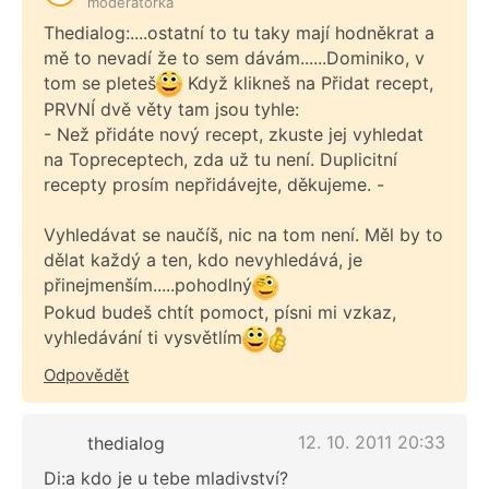
moderátorka
Thedialog:....ostatní to tu taky mají hodněkrat a
mě to nevadí že to sem dávám......Dominiko, v
tom se pleteš
Když klikneš na Přidat recept,
PRVNÍ dvě věty tam jsou tyhle:
- Než přidáte nový recept, zkuste jej vyhledat
na Topreceptech, zda už tu není. Duplicitní
recepty prosím nepřidávejte, děkujeme. -
Vyhledávat se naučíš, nic na tom není. Měl by to
dělat každý a ten, kdo nevyhledává, je
přinejmenším.....pohodlný
Pokud budeš chtít pomoct, písni mi vzkaz,
vyhledávání ti vysvětlím
Odpovědět
12. 10. 2011 20:33
thedialog
Di:a kdo je u tebe mladivství?