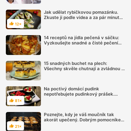
Jak udělat rybičkovou pomazánku.
Zkuste ji podle videa a za pár minut
máte hotovo
12×
Hodnocení
14 receptů na jídla pečená v sáčku:
Vyzkoušejte snadné a čisté pečení
plné chuti
15 snadných buchet na plech:
Všechny skvěle chutnají a zvládnou je
i začátečníci
Na poctivý domácí pudink
nepotřebujete pudinkový prášek.
Stačí 4 suroviny
81×
Hodnocení
Poznejte, kdy je váš moučník tak
akorát upečený. Dobrým pomocníkem
vám bude špejle
21×
Hodnocení