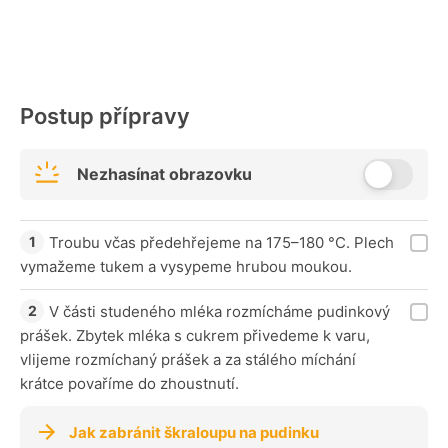
Postup přípravy
Nezhasínat obrazovku
Troubu včas předehřejeme na 175–180 °C. Plech
vymažeme tukem a vysypeme hrubou moukou.
V části studeného mléka rozmícháme pudinkový
prášek. Zbytek mléka s cukrem přivedeme k varu,
vlijeme rozmíchaný prášek a za stálého míchání
krátce povaříme do zhoustnutí.
Jak zabránit škraloupu na pudinku