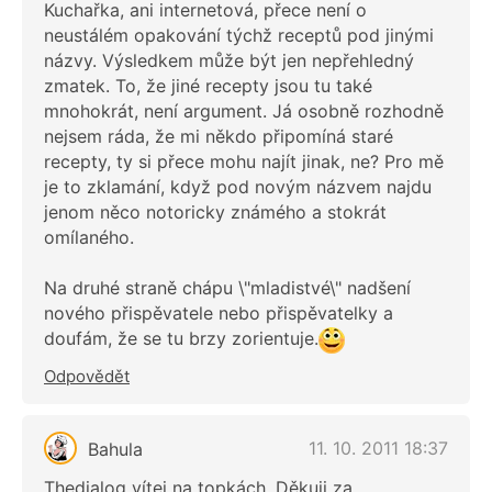
Kuchařka, ani internetová, přece není o
neustálém opakování týchž receptů pod jinými
názvy. Výsledkem může být jen nepřehledný
zmatek. To, že jiné recepty jsou tu také
mnohokrát, není argument. Já osobně rozhodně
nejsem ráda, že mi někdo připomíná staré
recepty, ty si přece mohu najít jinak, ne? Pro mě
je to zklamání, když pod novým názvem najdu
jenom něco notoricky známého a stokrát
omílaného.
Na druhé straně chápu \"mladistvé\" nadšení
nového přispěvatele nebo přispěvatelky a
doufám, že se tu brzy zorientuje.
Odpovědět
11. 10. 2011 18:37
Bahula
Thedialog vítej na topkách. Děkuji za