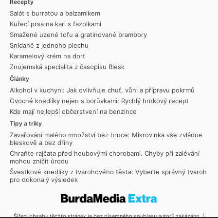
Recepty
Salát s burratou a balzamikem
Kuřecí prsa na kari s fazolkami
Smažené uzené tofu a gratinované brambory
Snídaně z jednoho plechu
Karamelový krém na dort
Znojemská specialita z časopisu Blesk
Články
Alkohol v kuchyni: Jak ovlivňuje chuť, vůni a přípravu pokrmů
Ovocné knedlíky nejen s borůvkami: Rychlý hrnkový recept
Kde mají nejlepší občerstvení na benzince
Tipy a triky
Zavařování malého množství bez hrnce: Mikrovlnka vše zvládne
bleskově a bez dřiny
Chraňte rajčata před houbovými chorobami. Chyby při zalévání
mohou zničit úrodu
Švestkové knedlíky z tvarohového těsta: Vyberte správný tvaroh
pro dokonalý výsledek
Šíření obsahu těchto stránek je bez písemného souhlasu autorů zakázáno. |