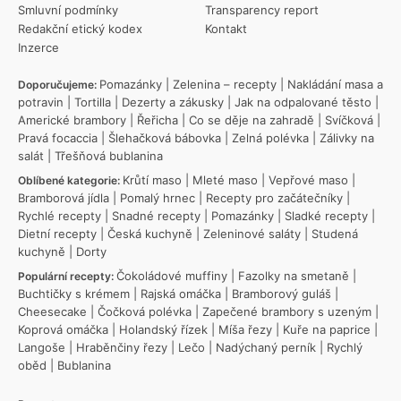
Smluvní podmínky
Transparency report
Redakční etický kodex
Kontakt
Inzerce
Pomazánky
|
Zelenina – recepty
|
Nakládání masa a
Doporučujeme:
potravin
|
Tortilla
|
Dezerty a zákusky
|
Jak na odpalované těsto
|
Americké brambory
|
Řeřicha
|
Co se děje na zahradě
|
Svíčková
|
Pravá focaccia
|
Šlehačková bábovka
|
Zelná polévka
|
Zálivky na
salát
|
Třešňová bublanina
Krůtí maso
|
Mleté maso
|
Vepřové maso
|
Oblíbené kategorie:
Bramborová jídla
|
Pomalý hrnec
|
Recepty pro začátečníky
|
Rychlé recepty
|
Snadné recepty
|
Pomazánky
|
Sladké recepty
|
Dietní recepty
|
Česká kuchyně
|
Zeleninové saláty
|
Studená
kuchyně
|
Dorty
Čokoládové muffiny
|
Fazolky na smetaně
|
Populární recepty:
Buchtičky s krémem
|
Rajská omáčka
|
Bramborový guláš
|
Cheesecake
|
Čočková polévka
|
Zapečené brambory s uzeným
|
Koprová omáčka
|
Holandský řízek
|
Míša řezy
|
Kuře na paprice
|
Langoše
|
Hraběnčiny řezy
|
Lečo
|
Nadýchaný perník
|
Rychlý
oběd
|
Bublanina