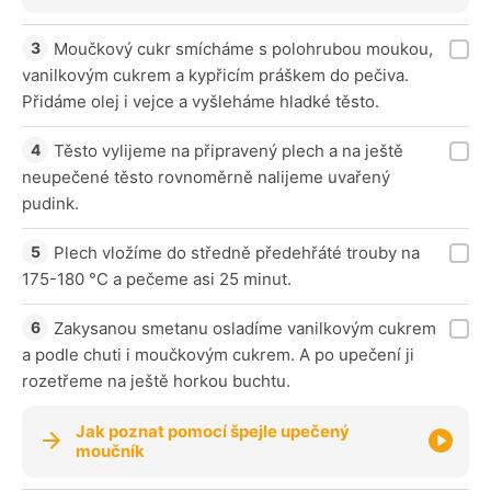
Moučkový cukr smícháme s polohrubou moukou,
vanilkovým cukrem a kypřicím práškem do pečiva.
Přidáme olej i vejce a vyšleháme hladké těsto.
Těsto vylijeme na připravený plech a na ještě
neupečené těsto rovnoměrně nalijeme uvařený
pudink.
Plech vložíme do středně předehřáté trouby na
175-180 °C a pečeme asi 25 minut.
Zakysanou smetanu osladíme vanilkovým cukrem
a podle chuti i moučkovým cukrem. A po upečení ji
rozetřeme na ještě horkou buchtu.
Jak poznat pomocí špejle upečený
moučník