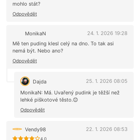
mohlo stát?
Odpovědět
24. 1. 2026 19:28
MonikaN
Mě ten puding klesl celý na dno. To tak asi
nemá být. Nebo ano?
Odpovědět
25. 1. 2026 08:05
Dajda
MonikaN: Má. Uvařený pudink je těžší než
lehké piškotové těsto.😊
Odpovědět
22. 1. 2026 08:53
Vendy98
Recept ještě nebyl hodnocen
4,0