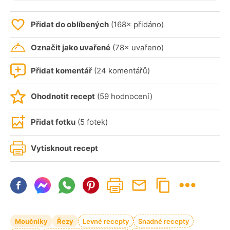
Přidat do oblíbených
(168× přidáno)
Označit jako uvařené
(78× uvařeno)
Přidat komentář
(24 komentářů)
Ohodnotit recept
(59 hodnocení)
Přidat fotku
(5 fotek)
Vytisknout recept
Moučníky
Řezy
Levné recepty
Snadné recepty