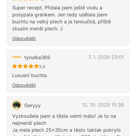
Super recept. Přidala jsem ještě vodu a
posypala grankem. Jen tedy udělala jsem
buchtu na velký plech a je tenoučká, příště
zkusím menší plech. :)
Odpovědět
7. 1. 2026 23:01
tynulka369
Recept ještě nebyl hodnocen
5,0
Luxusní buchta
Odpovědět
12. 10. 2025 15:36
Geryyy
Vyzkoušela jsem a těsta velmi málo! Je to na
nejmenší plech
Ja mela plech 25x35cm a těsto taktak pokrylo