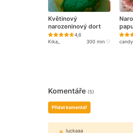
Květinový
Naro
narozeninový dort
pap
Recept ještě nebyl hodno
4,6
Kika_
300 min
candy
Komentáře
(5)
Přidat komentář
luckaaa