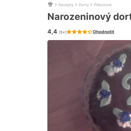
Recepty
Dorty
Piškotové
Nacházíte
se
Narozeninový dort
zde:
4,4
Hodnocení receptu je
Ohodnotit
(5×)