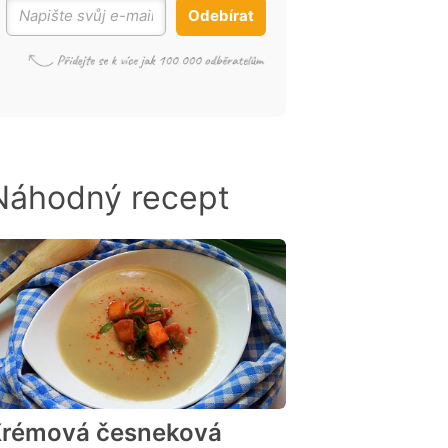
Odebírat
Náhodný recept
rémová česneková