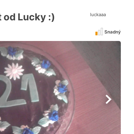
 od Lucky :)
luckaaa
Snadný