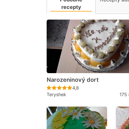
recepty
Narozeninový dort
Recept ještě nebyl hodno
4,8
Teryshek
175