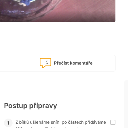
5
Přečíst komentáře
Postup přípravy
Z bílků ušleháme sníh, po částech přidáváme