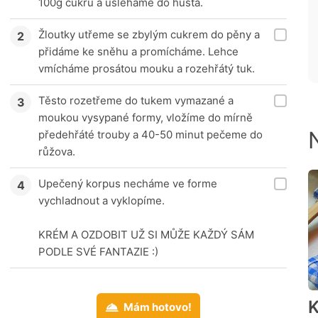
100g cukru a ušleháme do husta.
Žloutky utřeme se zbylým cukrem do pěny a
přidáme ke sněhu a promícháme. Lehce
vmícháme prosátou mouku a rozehřátý tuk.
Těsto rozetřeme do tukem vymazané a
moukou vysypané formy, vložíme do mírně
předehřáté trouby a 40-50 minut pečeme do
růžova.
Upečený korpus necháme ve forme
vychladnout a vyklopíme.
KRÉM A OZDOBIT UŽ SI MŮŽE KAŽDÝ SÁM
PODLE SVÉ FANTAZIE :)
K
Mám hotovo!