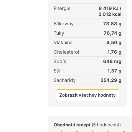
Energie
8 419
kJ /
2 012
kcal
Bílkoviny
73,88
g
Tuky
76,74
g
Vláknina
4,50
g
Cholesterol
1,76
g
Sodík
648
mg
Sůl
1,37
g
Sacharidy
254,29
g
Zobrazit všechny hodnoty
Ohodnotit recept
(5 hodnocení)