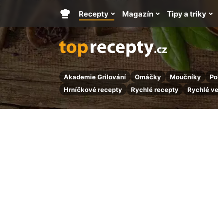
Recepty
Magazín
Tipy a triky
Hlavní
stránka
Akademie Grilování
Omáčky
Moučníky
Po
Hrníčkové recepty
Rychlé recepty
Rychlé v