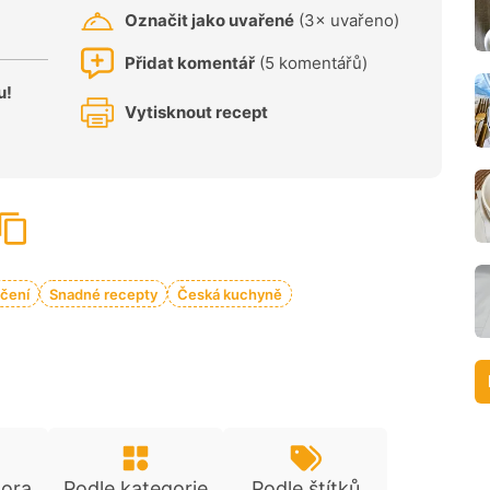
Označit jako uvařené
(3× uvařeno)
Přidat komentář
(5 komentářů)
u!
Vytisknout recept
čení
Snadné recepty
Česká kuchyně
tora
Podle kategorie
Podle štítků