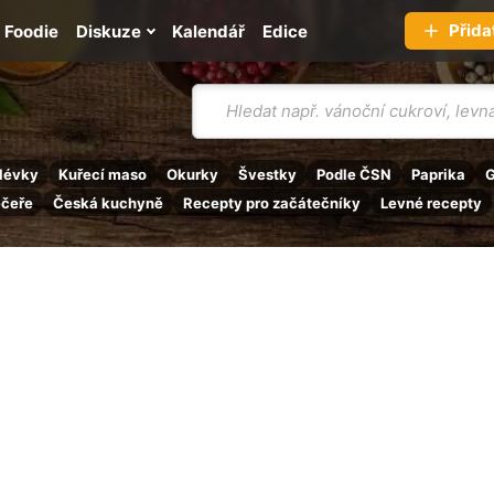
Přida
Foodie
Diskuze
Kalendář
Edice
Vyhledávání
lévky
Kuřecí maso
Okurky
Švestky
Podle ČSN
Paprika
G
ečeře
Česká kuchyně
Recepty pro začátečníky
Levné recepty