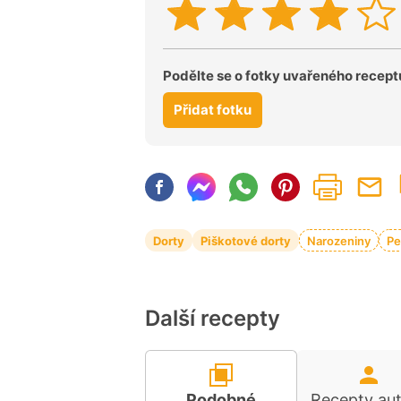
Podělte se o fotky uvařeného recept
Přidat fotku
Dorty
Piškotové dorty
Narozeniny
Pe
Další recepty
Podobné
Recepty au