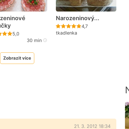
zeninové
Narozeninový...
učky
Recept ještě nebyl h
4,7
tkadlenka
cen
Recept ještě nebyl hodnocen
5,0
30 min
Zobrazit více
21. 3. 2012 18:34