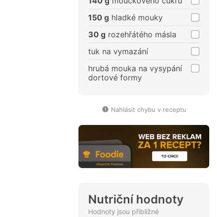
140 g
moučkového cukru
150 g
hladké mouky
30 g
rozehřátého másla
tuk na vymazání
hrubá mouka na vysypání
dortové formy
Nahlásit chybu v receptu
Nutriční hodnoty
Hodnoty jsou přibližné