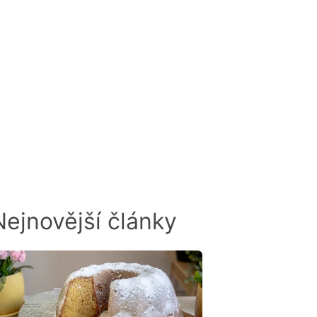
odnocen
Nejnovější články