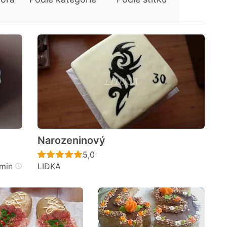
Narozeninový
cen
Recept ještě nebyl hodnocen
5,0
 min
LIDKA