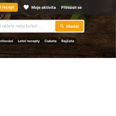
t recept
Moje aktivita
Přihlásit se
Hledat
rilování
Letní recepty
Cuketa
Rajčata