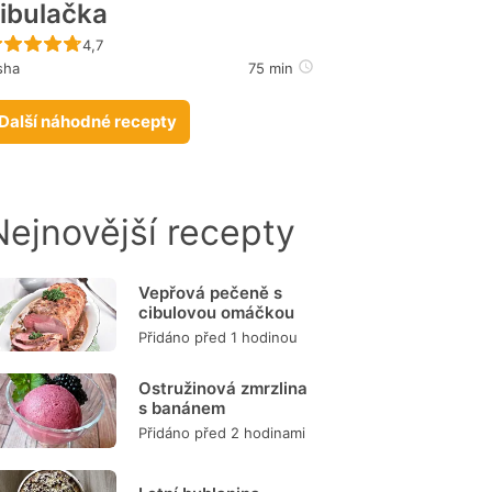
ibulačka
Recept ještě nebyl hodnocen
4,7
sha
75 min
Další náhodné recepty
Nejnovější recepty
Vepřová pečeně s
cibulovou omáčkou
Přidáno před 1 hodinou
Ostružinová zmrzlina
s banánem
Přidáno před 2 hodinami