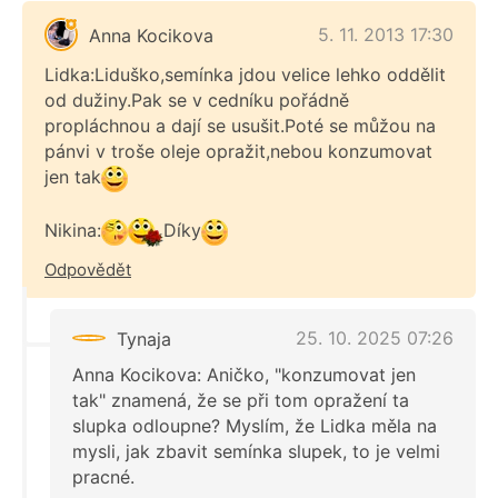
5. 11. 2013 17:30
Anna Kocikova
Lidka:Liduško,semínka jdou velice lehko oddělit
od dužiny.Pak se v cedníku pořádně
propláchnou a dají se usušit.Poté se můžou na
pánvi v troše oleje opražit,nebou konzumovat
jen tak
Nikina:
Díky
Odpovědět
25. 10. 2025 07:26
Tynaja
Anna Kocikova: Aničko, "konzumovat jen
tak" znamená, že se při tom opražení ta
slupka odloupne? Myslím, že Lidka měla na
mysli, jak zbavit semínka slupek, to je velmi
pracné.