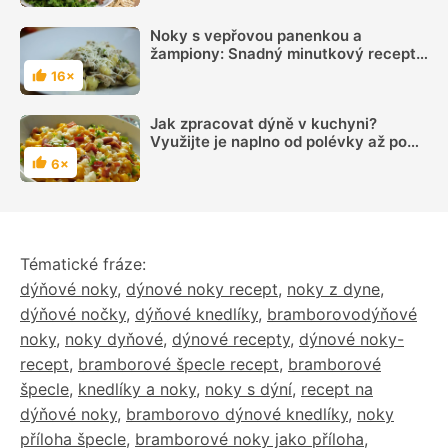
Noky s vepřovou panenkou a
žampiony: Snadný minutkový recept
ohromí svou chutí
16×
Hodnocení
Jak zpracovat dýně v kuchyni?
Využijte je naplno od polévky až po
dezert
6×
Hodnocení
Tématické fráze:
dýňové noky
,
dýnové noky recept
,
noky z dyne
,
dýňové nočky
,
dýňové knedlíky
,
bramborovodýňové
noky
,
noky dyňové
,
dýnové recepty
,
dýnové noky-
recept
,
bramborové špecle recept
,
bramborové
špecle
,
knedlíky a noky
,
noky s dýní
,
recept na
dýňové noky
,
bramborovo dýnové knedlíky
,
noky
příloha špecle
,
bramborové noky jako příloha
,