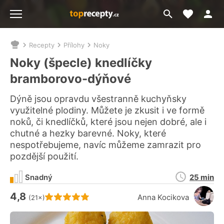
Moje akt
Přejít
Menu
na
vyhledávání
Recepty
Přílohy
Noky
Nacházíte
se
Noky (špecle) knedlíčky
zde:
bramborovo-dýňové
Dýně jsou opravdu všestranně kuchyňsky
využitelné plodiny. Můžete je zkusit i ve formě
noků, či knedlíčků, které jsou nejen dobré, ale i
chutné a hezky barevné. Noky, které
nespotřebujeme, navíc můžeme zamrazit pro
pozdější použití.
Doba
Snadný
25 min
přípravy
4,8
Hodnocení receptu je
Anna Kocikova
(21×)