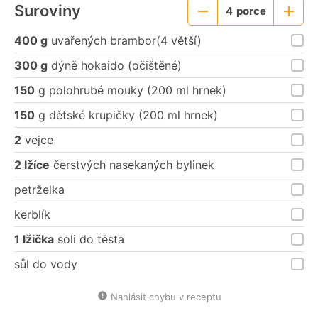
Suroviny
4
porce
Menší
Větší
porce
porce
400 g
uvařených brambor(4 větší)
300 g
dýně hokaido (očištěné)
150
g polohrubé mouky (200 ml hrnek)
150
g dětské krupičky (200 ml hrnek)
2
vejce
2 lžíce
čerstvých nasekaných bylinek
petrželka
kerblík
1 lžička
soli do těsta
sůl do vody
Nahlásit chybu v receptu