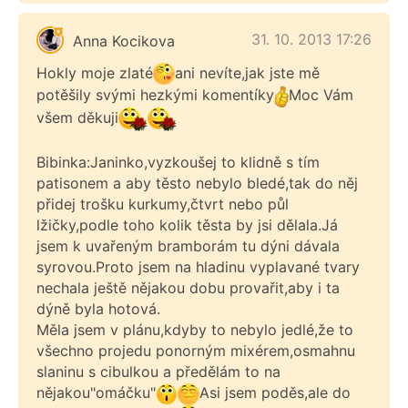
31. 10. 2013 17:26
Anna Kocikova
Hokly moje zlaté
ani nevíte,jak jste mě
potěšily svými hezkými komentíky
Moc Vám
všem děkuji
Bibinka:Janinko,vyzkoušej to klidně s tím
patisonem a aby těsto nebylo bledé,tak do něj
přidej trošku kurkumy,čtvrt nebo půl
lžičky,podle toho kolik těsta by jsi dělala.Já
jsem k uvařeným bramborám tu dýni dávala
syrovou.Proto jsem na hladinu vyplavané tvary
nechala ještě nějakou dobu provařit,aby i ta
dýně byla hotová.
Měla jsem v plánu,kdyby to nebylo jedlé,že to
všechno projedu ponorným mixérem,osmahnu
slaninu s cibulkou a předělám to na
nějakou"omáčku"
Asi jsem poděs,ale do