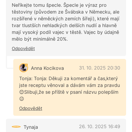
Neříkejte tomu špecle. Špecle je výraz pro
těstoviny (původem ze Švábska v Německu, ale
rozšířené v něměckých zemích šířeji), které mají
tvar tlustších nehladkých delších nudlí a hlavně
mají vysoký podíl vajec v těstě. Vajec by údajně
mělo být minimálně 20%.
Odpovědět
31. 10. 2025 20:30
Anna Kocikova
Tonja: Tonja: Děkuji za komentář a čas,který
jste receptu věnoval a dávám vám za pravdu
😊Slibuji,že se příště v psaní názvu polepším
😉
Odpovědět
26. 10. 2025 16:49
Tynaja