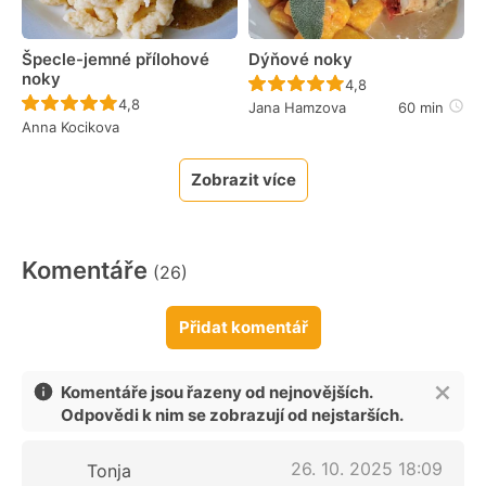
Špecle-jemné přílohové
Dýňové noky
noky
Recept ještě nebyl 
4,8
Recept ještě nebyl hodnocen
4,8
Jana Hamzova
60 min
Anna Kocikova
Zobrazit více
Komentáře
(26)
Přidat komentář
Komentáře jsou řazeny od nejnovějších.
Odpovědi k nim se zobrazují od nejstarších.
26. 10. 2025 18:09
Tonja