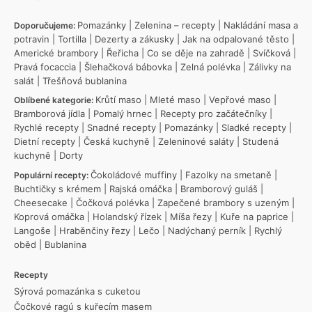
Pomazánky
|
Zelenina – recepty
|
Nakládání masa a
Doporučujeme:
potravin
|
Tortilla
|
Dezerty a zákusky
|
Jak na odpalované těsto
|
Americké brambory
|
Řeřicha
|
Co se děje na zahradě
|
Svíčková
|
Pravá focaccia
|
Šlehačková bábovka
|
Zelná polévka
|
Zálivky na
salát
|
Třešňová bublanina
Krůtí maso
|
Mleté maso
|
Vepřové maso
|
Oblíbené kategorie:
Bramborová jídla
|
Pomalý hrnec
|
Recepty pro začátečníky
|
Rychlé recepty
|
Snadné recepty
|
Pomazánky
|
Sladké recepty
|
Dietní recepty
|
Česká kuchyně
|
Zeleninové saláty
|
Studená
kuchyně
|
Dorty
Čokoládové muffiny
|
Fazolky na smetaně
|
Populární recepty:
Buchtičky s krémem
|
Rajská omáčka
|
Bramborový guláš
|
Cheesecake
|
Čočková polévka
|
Zapečené brambory s uzeným
|
Koprová omáčka
|
Holandský řízek
|
Míša řezy
|
Kuře na paprice
|
Langoše
|
Hraběnčiny řezy
|
Lečo
|
Nadýchaný perník
|
Rychlý
oběd
|
Bublanina
Recepty
Sýrová pomazánka s cuketou
Čočkové ragú s kuřecím masem