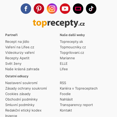
Partneři
Naše další weby
Recept na jídlo
Toprecepty.sk
Vaření na Lifee.cz
Topmoucniky.cz
Videokurzy vaření
Topgrilovani.cz
Recepty Apetit
Marianne
Svět ženy
ELLE
Naše krásná zahrada
Lifee
Ostatní odkazy
Nastavení soukromí
RSS
Zásady ochrany soukromí
Kariéra v Topreceptech
Cookies zásady
Foodie
Obchodní podmínky
Nahlásit
Smluvní podmínky
Transparency report
Redakční etický kodex
Kontakt
Inzerce