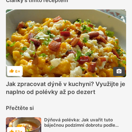
Články s tímto receptem
6×
Hodnocení
Jak zpracovat dýně v kuchyni? Využijte je
naplno od polévky až po dezert
Přečtěte si
Dýňová polévka: Jak uvařit tuto
báječnou podzimní dobrotu podle
názorného videa
53×