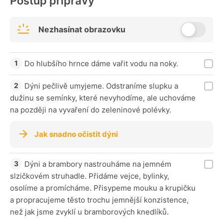
Postup přípravy
Nezhasínat obrazovku
Do hlubšího hrnce dáme vařit vodu na noky.
Dýni pečlivě umyjeme. Odstraníme slupku a
dužinu se semínky, které nevyhodíme, ale uchováme
na později na vyvaření do zeleninové polévky.
Jak snadno očistit dýni
Dýni a brambory nastrouháme na jemném
slzičkovém struhadle. Přidáme vejce, bylinky,
osolíme a promícháme. Přisypeme mouku a krupičku
a propracujeme těsto trochu jemnější konzistence,
než jak jsme zvyklí u bramborových knedlíků.