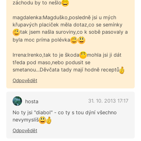
záchodu by to nešlo
magdalenka:Magduško,posledně jsi u mých
křupavých placiček měla dotaz,co se semínky
tak jsem našla suroviny,co k sobě pasovaly a
byla moc príma polévka
Irrena:Irenko,tak to je škoda
mohla jsi ji dát
tředa pod maso,nebo podusit se
smetanou...Děvčata tady mají hodně receptů
Odpovědět
31. 10. 2013 17:17
hosta
No ty jsi "diabol" - co ty s tou dýní všechno
nevymyslíš
Odpovědět