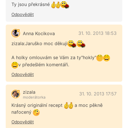
Ty jsou překrásné
Odpovědět
31. 10. 2013 18:53
Anna Kocikova
zizala:Jaruško moc děkuji
A holky omlouvám se Vám za ty"hokly"
v předešlém komentáři.
Odpovědět
zizala
31. 10. 2013 17:57
moderátorka
Krásný originální recept
a moc pěkně
nafocený
Odpovědět