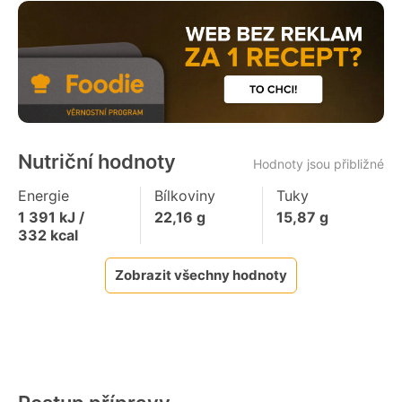
Nutriční hodnoty
Hodnoty jsou přibližné
Energie
Bílkoviny
Tuky
1 391
kJ /
22,16
g
15,87
g
332
kcal
Zobrazit všechny hodnoty