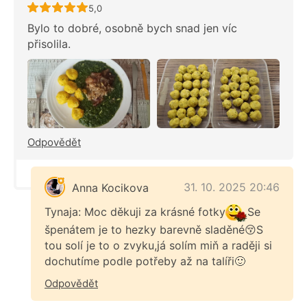
Recept ještě nebyl hodnocen
5,0
Bylo to dobré, osobně bych snad jen víc
přisolila.
Odpovědět
31. 10. 2025 20:46
Anna Kocikova
Tynaja: Moc děkuji za krásné fotky
Se
špenátem je to hezky barevně sladěné😚S
tou solí je to o zvyku,já solím miň a raději si
dochutíme podle potřeby až na talíři🙂
Odpovědět