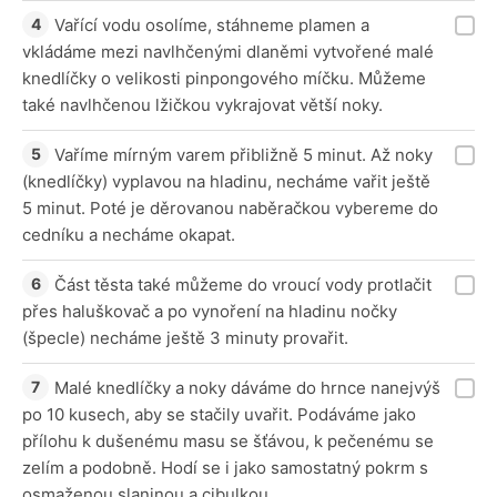
Vařící vodu osolíme, stáhneme plamen a
vkládáme mezi navlhčenými dlaněmi vytvořené malé
knedlíčky o velikosti pinpongového míčku. Můžeme
také navlhčenou lžičkou vykrajovat větší noky.
Vaříme mírným varem přibližně 5 minut. Až noky
(knedlíčky) vyplavou na hladinu, necháme vařit ještě
5 minut. Poté je děrovanou naběračkou vybereme do
cedníku a necháme okapat.
Část těsta také můžeme do vroucí vody protlačit
přes haluškovač a po vynoření na hladinu nočky
(špecle) necháme ještě 3 minuty provařit.
Malé knedlíčky a noky dáváme do hrnce nanejvýš
po 10 kusech, aby se stačily uvařit. Podáváme jako
přílohu k dušenému masu se šťávou, k pečenému se
zelím a podobně. Hodí se i jako samostatný pokrm s
osmaženou slaninou a cibulkou.