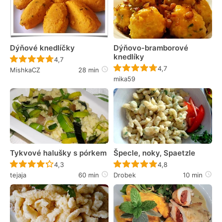
Dýňové knedlíčky
Dýňovo-bramborové
knedlíky
Recept ještě nebyl hodnocen
4,7
Recept ještě nebyl 
4,7
MishkaCZ
28 min
mika59
Tykvové halušky s pórkem
Špecle, noky, Spaetzle
Recept ještě nebyl hodnocen
Recept ještě nebyl 
4,3
4,8
tejaja
60 min
Drobek
10 min