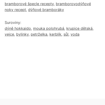
bramborové špecle recepty
,
bramborovodýňové
noky recept
,
dýňové bramboráky
Suroviny:
dýně hokkaido
,
mouka polohrubá
,
krupice dětská
,
vejce
,
bylinky
,
petrželka
,
kerblík
,
sůl
,
voda