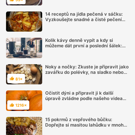
Hodnocení
14 receptů na jídla pečená v sáčku:
Vyzkoušejte snadné a čisté pečení
plné chuti
Kolik kávy denně vypít a kdy si
můžeme dát první a poslední šálek:
Načasování je důležité
Noky a nočky: Zkuste je připravit jako
zavářku do polévky, na sladko nebo
jako přílohu k dušenému masu
81×
Hodnocení
Očistit dýni a připravit ji k další
úpravě zvládne podle našeho videa
každý. Cenná surovina se hodí pro
1216×
Hodnocení
mnoho skvělých pokrmů
15 pokrmů z vepřového bůčku:
Dopřejte si masitou lahůdku v mnoha
podobách