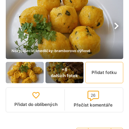
Noky(špecle)knedlíčky-bramborovo dýňové
+8
Přidat fotku
dalších fotek
26
Přidat do oblíbených
Přečíst komentáře