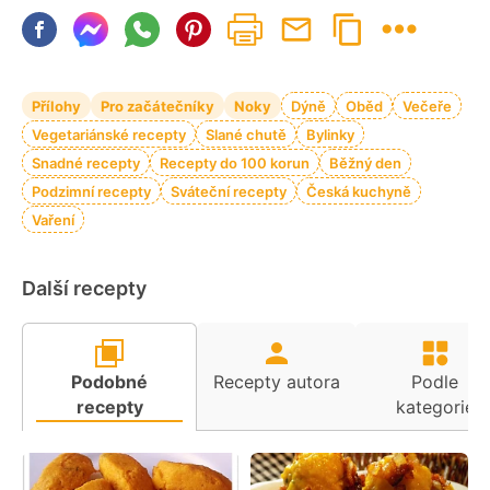
Přílohy
Pro začátečníky
Noky
Dýně
Oběd
Večeře
Vegetariánské recepty
Slané chutě
Bylinky
Snadné recepty
Recepty do 100 korun
Běžný den
Podzimní recepty
Sváteční recepty
Česká kuchyně
Vaření
Další recepty
Podobné
Recepty autora
Podle
recepty
kategorie