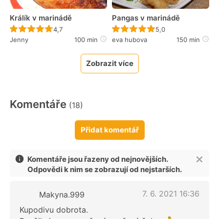
Králík v marinádě
Pangas v marinádě
Recept ještě nebyl hodnocen
Recept ještě nebyl 
4,7
5,0
Jenny
100 min
eva hubova
150 min
Zobrazit více
Komentáře
(18)
Přidat komentář
Komentáře jsou řazeny od nejnovějších.
Odpovědi k nim se zobrazují od nejstarších.
7. 6. 2021 16:36
Makyna.999
Kupodivu dobrota.