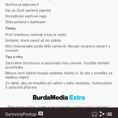
Skořicová bábovka II
Dip ze žluté pečené papriky
Domažlické vepřové ragú
Štika pečená s bylinkami
Články
Proč brambory zelenají a kdy je nejíst
Snídaně, která zasytí až do oběda
Mini cheesecake podle Míši Landové: Recept na jemný dezert s
ovocem
Tipy a triky
Zachraňte žloutnoucí a zasychající listy okurek. Využijte domácí
prostředky
Blboun není žádná hloupá nadávka: Každý ví, že jde o knedlíky se
sladkou náplní
Co dělat, aby se knedlíky při vaření v páře neslepily: Vyzkoušejte
5 způsobů přípravy
Šíření obsahu těchto stránek je bez písemného souhlasu autorů zakázáno. |
Copyright © 2026 Toprecepty.cz
Sdílet
Zobraz
Suroviny
Postup
Komentáře
Nezhasínat