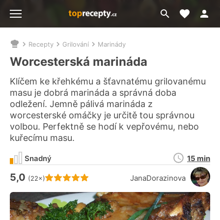
Moje akt
Přejít
Menu
na
vyhledávání
Recepty
Grilování
Marinády
Nacházíte
se
Worcesterská marináda
zde:
Klíčem ke křehkému a šťavnatému grilovanému
masu je dobrá marináda a správná doba
odležení. Jemně pálivá marináda z
worcesterské omáčky je určitě tou správnou
volbou. Perfektně se hodí k vepřovému, nebo
kuřecímu masu.
Doba
Snadný
15 min
přípravy
5,0
Hodnocení receptu je
JanaDorazinova
(22×)