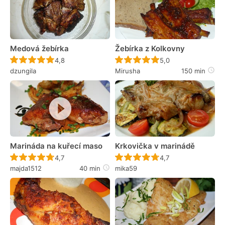
Medová žebírka
Žebírka z Kolkovny
Recept ještě nebyl hodnocen
Recept ještě nebyl 
4,8
5,0
dzungila
Mirusha
150 min
Marináda na kuřecí maso
Krkovička v marinádě
Recept ještě nebyl hodnocen
Recept ještě nebyl 
4,7
4,7
majda1512
40 min
mika59