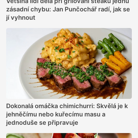
Většina lidí dělá při grilování steaku jednu
zásadní chybu: Jan Punčochář radí, jak se
jí vyhnout
Dokonalá omáčka chimichurri: Skvělá je k
jehněčímu nebo kuřecímu masu a
jednoduše se připravuje