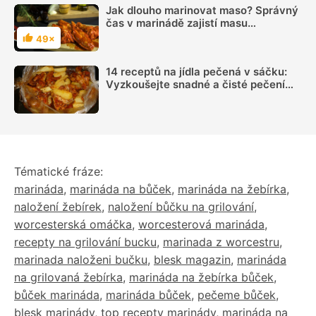
Jak dlouho marinovat maso? Správný
čas v marinádě zajistí masu
šťavnatost i křehkost
49×
Hodnocení
14 receptů na jídla pečená v sáčku:
Vyzkoušejte snadné a čisté pečení
plné chuti
Tématické fráze:
marináda
,
marináda na bůček
,
marináda na žebírka
,
naložení žebírek
,
naložení bůčku na grilování
,
worcesterská omáčka
,
worcesterová marináda
,
recepty na grilování bucku
,
marinada z worcestru
,
marinada naloženi bučku
,
blesk magazin
,
marináda
na grilovaná žebírka
,
marináda na žebírka bůček
,
bůček marináda
,
marináda bůček
,
pečeme bůček
,
blesk marinády
,
top recepty marinády
,
marináda na