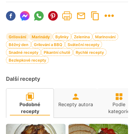
Grilování
Marinády
Bylinky
Zelenina
Marinování
Běžný den
Grilování a BBQ
Sváteční recepty
Snadné recepty
Pikantní chutě
Rychlé recepty
Bezlepkové recepty
Další recepty
Podobné
Recepty autora
Podle
recepty
kategorie