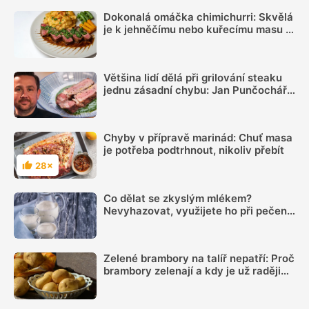
Dokonalá omáčka chimichurri: Skvělá
je k jehněčímu nebo kuřecímu masu a
jednoduše se připravuje
Většina lidí dělá při grilování steaku
jednu zásadní chybu: Jan Punčochář
radí, jak se jí vyhnout
Chyby v přípravě marinád: Chuť masa
je potřeba podtrhnout, nikoliv přebít
28×
Hodnocení
Co dělat se zkyslým mlékem?
Nevyhazovat, využijete ho při pečení i
na zahradě
Zelené brambory na talíř nepatří: Proč
brambory zelenají a kdy je už raději
nejíst