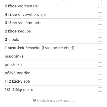
porce
porce
2 lžíce
worcesteru
4 lžíce
olivového oleje
3 lžíce
vinného octa
2 lžíce
kečupu
2
cibule
1 stroužek
česneku (i víc, podle chuti)
majoránka
petrželka
pálivá paprika
1-2 lžičky
soli
1/2 lžičky
cukru
Nahlásit chybu v receptu