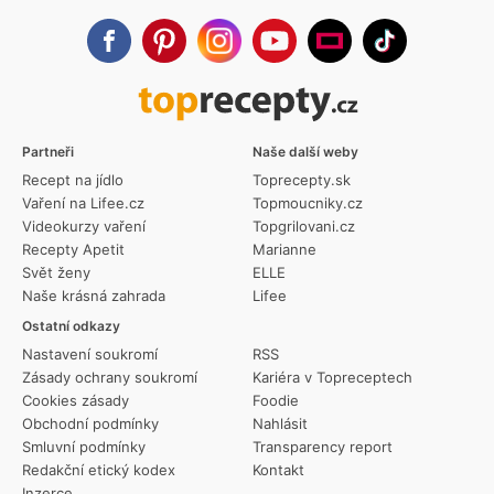
Partneři
Naše další weby
Recept na jídlo
Toprecepty.sk
Vaření na Lifee.cz
Topmoucniky.cz
Videokurzy vaření
Topgrilovani.cz
Recepty Apetit
Marianne
Svět ženy
ELLE
Naše krásná zahrada
Lifee
Ostatní odkazy
Nastavení soukromí
RSS
Zásady ochrany soukromí
Kariéra v Topreceptech
Cookies zásady
Foodie
Obchodní podmínky
Nahlásit
Smluvní podmínky
Transparency report
Redakční etický kodex
Kontakt
Inzerce