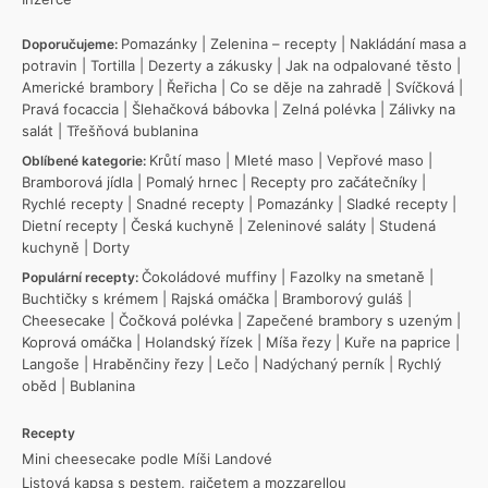
Pomazánky
|
Zelenina – recepty
|
Nakládání masa a
Doporučujeme:
potravin
|
Tortilla
|
Dezerty a zákusky
|
Jak na odpalované těsto
|
Americké brambory
|
Řeřicha
|
Co se děje na zahradě
|
Svíčková
|
Pravá focaccia
|
Šlehačková bábovka
|
Zelná polévka
|
Zálivky na
salát
|
Třešňová bublanina
Krůtí maso
|
Mleté maso
|
Vepřové maso
|
Oblíbené kategorie:
Bramborová jídla
|
Pomalý hrnec
|
Recepty pro začátečníky
|
Rychlé recepty
|
Snadné recepty
|
Pomazánky
|
Sladké recepty
|
Dietní recepty
|
Česká kuchyně
|
Zeleninové saláty
|
Studená
kuchyně
|
Dorty
Čokoládové muffiny
|
Fazolky na smetaně
|
Populární recepty:
Buchtičky s krémem
|
Rajská omáčka
|
Bramborový guláš
|
Cheesecake
|
Čočková polévka
|
Zapečené brambory s uzeným
|
Koprová omáčka
|
Holandský řízek
|
Míša řezy
|
Kuře na paprice
|
Langoše
|
Hraběnčiny řezy
|
Lečo
|
Nadýchaný perník
|
Rychlý
oběd
|
Bublanina
Recepty
Mini cheesecake podle Míši Landové
Listová kapsa s pestem, rajčetem a mozzarellou