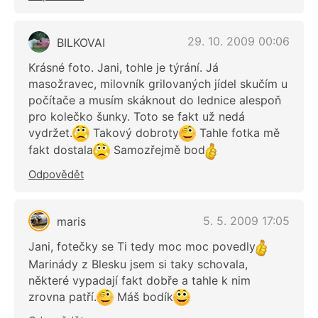
29. 10. 2009 00:06
BILKOVAI
Krásné foto. Jani, tohle je týrání. Já
masožravec, milovník grilovaných jídel skučím u
počítače a musím skáknout do lednice alespoň
pro kolečko šunky. Toto se fakt už nedá
vydržet.
Takový dobroty
Tahle fotka mě
fakt dostala
Samozřejmě bod
Odpovědět
5. 5. 2009 17:05
maris
Jani, fotečky se Ti tedy moc moc povedly
Marinády z Blesku jsem si taky schovala,
některé vypadají fakt dobře a tahle k nim
zrovna patří.
Máš bodík