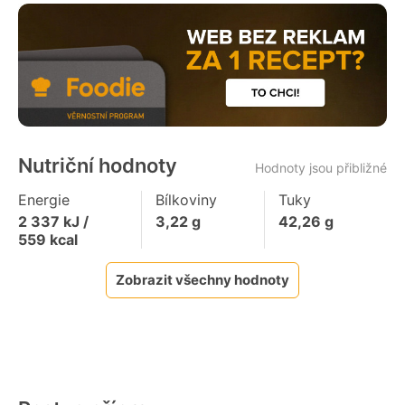
Nutriční hodnoty
Hodnoty jsou přibližné
Energie
Bílkoviny
Tuky
2 337
kJ /
3,22
g
42,26
g
559
kcal
Zobrazit všechny hodnoty