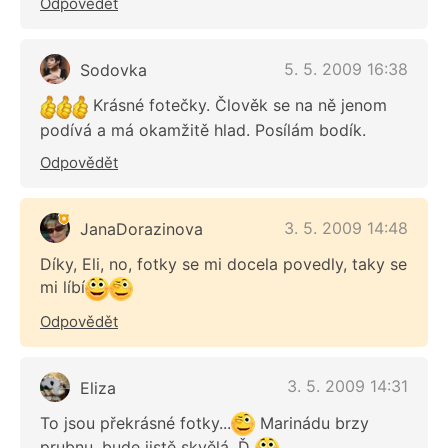
Odpovědět
5. 5. 2009 16:38
Sodovka
Krásné fotečky. Člověk se na ně jenom
podívá a má okamžitě hlad. Posílám bodík.
Odpovědět
3. 5. 2009 14:48
JanaDorazinova
Díky, Eli, no, fotky se mi docela povedly, taky se
mi líbí
Odpovědět
3. 5. 2009 14:31
Eliza
To jsou překrásné fotky...
Marinádu brzy
prubnu, bude jistě skvělá. Ď