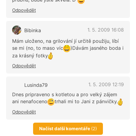
Odpovědět
1. 5. 2009 16:08
Bibinka
Mám uloženo, na grilování jí určitě použiju, líbí
se mi (no, to maso víc
)Dávám jasného boda i
za krásný fotky
Odpovědět
1. 5. 2009 12:19
Lusinda79
Dnes pripraveno s kotletou a pro velký zájem
ani nenafoceno
trhali mi to Jani z pánvičky.
Odpovědět
Načíst další komentáře
(2)