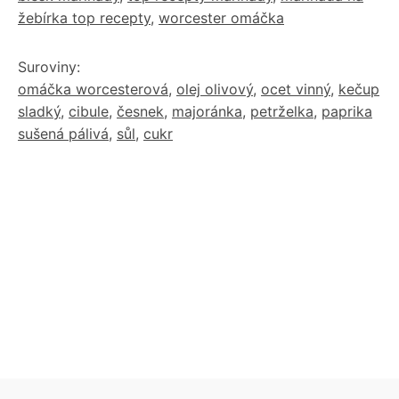
žebírka top recepty
,
worcester omáčka
Suroviny:
omáčka worcesterová
,
olej olivový
,
ocet vinný
,
kečup
sladký
,
cibule
,
česnek
,
majoránka
,
petrželka
,
paprika
sušená pálivá
,
sůl
,
cukr