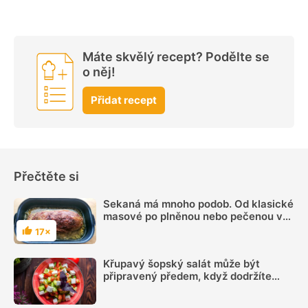
Máte skvělý recept? Podělte se
o něj!
Přidat recept
Přečtěte si
Sekaná má mnoho podob. Od klasické
masové po plněnou nebo pečenou v
bránici
17×
Hodnocení
Křupavý šopský salát může být
připravený předem, když dodržíte
správný postup