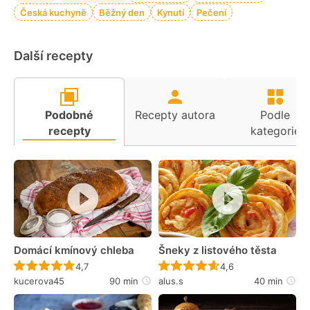
Česká kuchyně
Běžný den
Kynutí
Pečení
Další recepty
Podobné
Recepty autora
Podle
recepty
kategorie
Domácí kmínový chleba
Šneky z listového těsta
Recept ještě nebyl hodnocen
Recept ještě nebyl 
4,7
4,6
kucerova45
90 min
alus.s
40 min