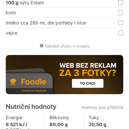
100 g
sýru Eidam
kmín
mléko cca 280 ml, dle potřeby i více
vejce
Nahlásit chybu v receptu
Nutriční hodnoty
Hodnoty jsou přibližné
Energie
Bílkoviny
Tuky
8 521
kJ /
80,00
g
20,50
g