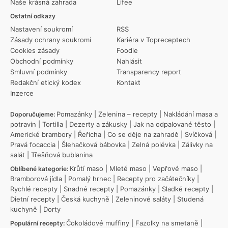
Naše krásná zahrada
Lifee
Ostatní odkazy
Nastavení soukromí
RSS
Zásady ochrany soukromí
Kariéra v Topreceptech
Cookies zásady
Foodie
Obchodní podmínky
Nahlásit
Smluvní podmínky
Transparency report
Redakční etický kodex
Kontakt
Inzerce
Pomazánky
|
Zelenina – recepty
|
Nakládání masa a
Doporučujeme:
potravin
|
Tortilla
|
Dezerty a zákusky
|
Jak na odpalované těsto
|
Americké brambory
|
Řeřicha
|
Co se děje na zahradě
|
Svíčková
|
Pravá focaccia
|
Šlehačková bábovka
|
Zelná polévka
|
Zálivky na
salát
|
Třešňová bublanina
Krůtí maso
|
Mleté maso
|
Vepřové maso
|
Oblíbené kategorie:
Bramborová jídla
|
Pomalý hrnec
|
Recepty pro začátečníky
|
Rychlé recepty
|
Snadné recepty
|
Pomazánky
|
Sladké recepty
|
Dietní recepty
|
Česká kuchyně
|
Zeleninové saláty
|
Studená
kuchyně
|
Dorty
Čokoládové muffiny
|
Fazolky na smetaně
|
Populární recepty: