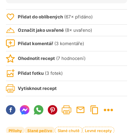
Přidat do oblíbených
(67× přidáno)
Označit jako uvařené
(8× uvařeno)
Přidat komentář
(3 komentáře)
Ohodnotit recept
(7 hodnocení)
Přidat fotku
(3 fotek)
Vytisknout recept
Přílohy
Slané pečivo
Slané chutě
Levné recepty