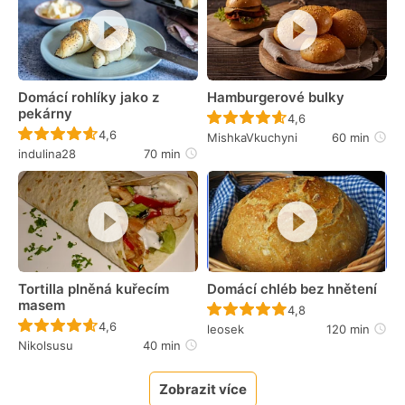
Domácí rohlíky jako z
Hamburgerové bulky
pekárny
Recept ještě nebyl 
4,6
Recept ještě nebyl hodnocen
4,6
MishkaVkuchyni
60 min
indulina28
70 min
Tortilla plněná kuřecím
Domácí chléb bez hnětení
masem
Recept ještě nebyl 
4,8
Recept ještě nebyl hodnocen
4,6
leosek
120 min
Nikolsusu
40 min
Zobrazit více