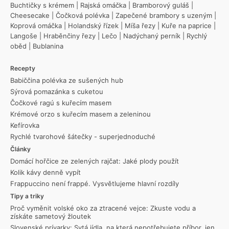
Buchtičky s krémem
|
Rajská omáčka
|
Bramborový guláš
|
Cheesecake
|
Čočková polévka
|
Zapečené brambory s uzeným
|
Koprová omáčka
|
Holandský řízek
|
Míša řezy
|
Kuře na paprice
|
Langoše
|
Hraběnčiny řezy
|
Lečo
|
Nadýchaný perník
|
Rychlý
oběd
|
Bublanina
Recepty
Babiččina polévka ze sušených hub
Sýrová pomazánka s cuketou
Čočkové ragú s kuřecím masem
Krémové orzo s kuřecím masem a zeleninou
Kefírovka
Rychlé tvarohové šátečky - superjednoduché
Články
Domácí hořčice ze zelených rajčat: Jaké plody použít
Kolik kávy denně vypít
Frappuccino není frappé. Vysvětlujeme hlavní rozdíly
Tipy a triky
Proč vyměnit volské oko za ztracené vejce: Zkuste vodu a
získáte sametový žloutek
Slovenské prívarky: Sytá jídla, na která nepotřebujete příbor, jen