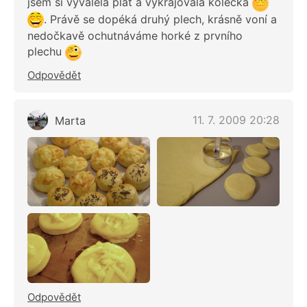
jsem si vyválela plát a vykrajovala kolečka
. Právě se dopéká druhý plech, krásně voní a
nedočkavě ochutnáváme horké z prvního
plechu
Odpovědět
11. 7. 2009 20:28
Marta
Odpovědět