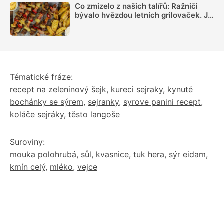
Co zmizelo z našich talířů: Ražniči
bývalo hvězdou letních grilovaček. Je
čas si ho opět připomenout
Tématické fráze:
recept na zeleninový šejk
,
kureci sejraky
,
kynuté
bochánky se sýrem
,
sejranky
,
syrove panini recept
,
koláče sejráky
,
těsto langoše
Suroviny:
mouka polohrubá
,
sůl
,
kvasnice
,
tuk hera
,
sýr eidam
,
kmín celý
,
mléko
,
vejce