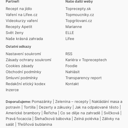
Partneři
Naše další weby
Recept na jídlo
Toprecepty.sk
Vaření na Lifee.cz
Topmoucniky.cz
Videokurzy vaření
Topgrilovani.cz
Recepty Apetit
Marianne
Svět ženy
ELLE
Naše krásná zahrada
Lifee
Ostatní odkazy
Nastavení soukromí
RSS
Zásady ochrany soukromí
Kariéra v Topreceptech
Cookies zásady
Foodie
Obchodní podmínky
Nahlásit
Smluvní podmínky
Transparency report
Redakční etický kodex
Kontakt
Inzerce
Pomazánky
|
Zelenina – recepty
|
Nakládání masa a
Doporučujeme:
potravin
|
Tortilla
|
Dezerty a zákusky
|
Jak na odpalované těsto
|
Americké brambory
|
Řeřicha
|
Co se děje na zahradě
|
Svíčková
|
Pravá focaccia
|
Šlehačková bábovka
|
Zelná polévka
|
Zálivky na
salát
|
Třešňová bublanina