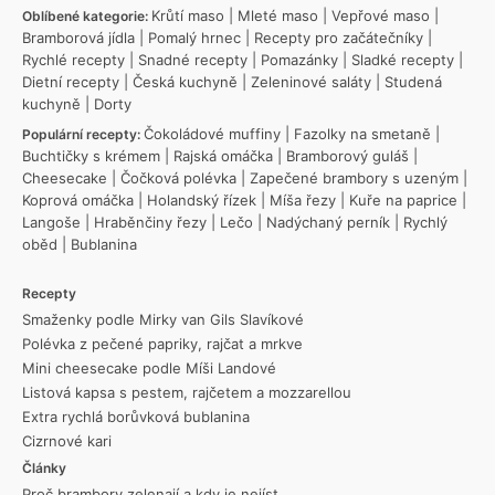
Krůtí maso
|
Mleté maso
|
Vepřové maso
|
Oblíbené kategorie:
Bramborová jídla
|
Pomalý hrnec
|
Recepty pro začátečníky
|
Rychlé recepty
|
Snadné recepty
|
Pomazánky
|
Sladké recepty
|
Dietní recepty
|
Česká kuchyně
|
Zeleninové saláty
|
Studená
kuchyně
|
Dorty
Čokoládové muffiny
|
Fazolky na smetaně
|
Populární recepty:
Buchtičky s krémem
|
Rajská omáčka
|
Bramborový guláš
|
Cheesecake
|
Čočková polévka
|
Zapečené brambory s uzeným
|
Koprová omáčka
|
Holandský řízek
|
Míša řezy
|
Kuře na paprice
|
Langoše
|
Hraběnčiny řezy
|
Lečo
|
Nadýchaný perník
|
Rychlý
oběd
|
Bublanina
Recepty
Smaženky podle Mirky van Gils Slavíkové
Polévka z pečené papriky, rajčat a mrkve
Mini cheesecake podle Míši Landové
Listová kapsa s pestem, rajčetem a mozzarellou
Extra rychlá borůvková bublanina
Cizrnové kari
Články
Proč brambory zelenají a kdy je nejíst