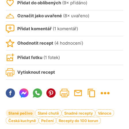
Přidat do oblíbených
(9× přidáno)
Označit jako uvařené
(8× uvařeno)
Přidat komentář
(1 komentář)
Ohodnotit recept
(4 hodnocení)
Přidat fotku
(1 fotek)
Vytisknout recept
Slané pečivo
Slané chutě
Snadné recepty
Vánoce
Česká kuchyně
Pečení
Recepty do 100 korun