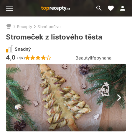
Moje akt
Přejít
Menu
na
vyhledávání
Recepty
Slané pečivo
Nacházíte
se
Stromeček z listového těsta
zde:
Snadný
4,0
Hodnocení receptu je
Beautylifebyhana
(4×)