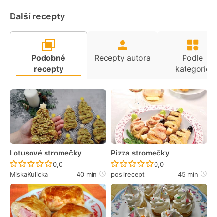
Další recepty
Podobné
Recepty autora
Podle
recepty
kategorie
Lotusové stromečky
Pizza stromečky
Recept ještě nebyl hodnocen
Recept ještě nebyl 
0,0
0,0
MiskaKulicka
40 min
poslirecept
45 min