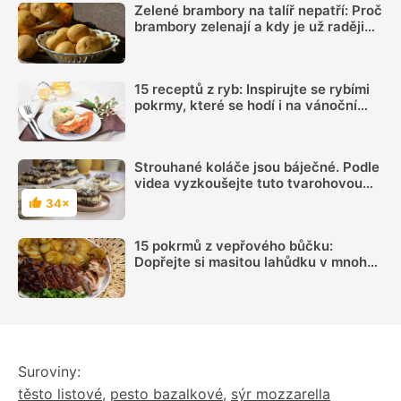
Zelené brambory na talíř nepatří: Proč
brambory zelenají a kdy je už raději
nejíst
15 receptů z ryb: Inspirujte se rybími
pokrmy, které se hodí i na vánoční
hostinu
Strouhané koláče jsou báječné. Podle
videa vyzkoušejte tuto tvarohovou
dobrotu
34×
Hodnocení
15 pokrmů z vepřového bůčku:
Dopřejte si masitou lahůdku v mnoha
podobách
Suroviny:
těsto listové
,
pesto bazalkové
,
sýr mozzarella