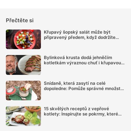
Přečtěte si
Křupavý šopský salát může být
připravený předem, když dodržíte
správný postup
Bylinková krusta dodá jehněčím
kotletkám výraznou chuť i křupavou
kůrku, radí Mirek Kalina
Snídaně, která zasytí na celé
dopoledne: Pomůže správné množství
bílkovin a dostatek vlákniny
15 skvělých receptů z vepřové
kotlety: Inspirujte se pokrmy, které
vás nezklamou