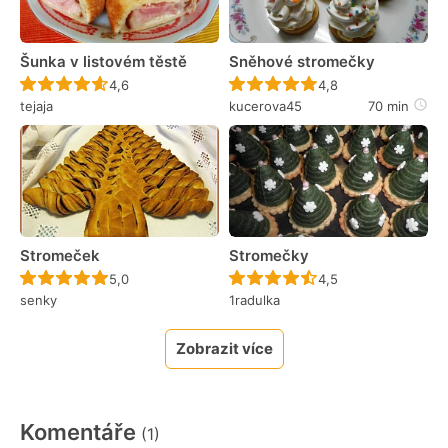
Šunka v listovém těstě
Sněhové stromečky
Recept ještě nebyl hodnocen
Recept ještě nebyl 
4,6
4,8
tejaja
kucerova45
70 min
Stromeček
Stromečky
Recept ještě nebyl hodnocen
Recept ještě nebyl 
5,0
4,5
senky
1radulka
Zobrazit více
Komentáře
(1)