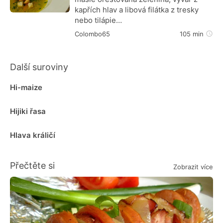
kapřích hlav a libová filátka z tresky
nebo tilápie…
Colombo65
105 min
Další suroviny
Hi-maize
Hijiki řasa
Hlava králičí
Přečtěte si
Zobrazit více