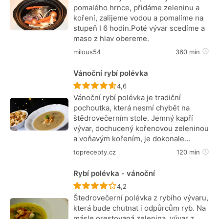
pomalého hrnce, přidáme zeleninu a
koření, zalijeme vodou a pomalíme na
stupeň I 6 hodin.Poté vývar scedíme a
maso z hlav obereme.
milous54
360 min
Vánoční rybí polévka
Recept ještě nebyl hodnocen
4,6
Vánoční rybí polévka je tradiční
pochoutka, která nesmí chybět na
štědrovečerním stole. Jemný kapří
vývar, dochucený kořenovou zeleninou
a voňavým kořením, je dokonale…
toprecepty.cz
120 min
Rybí polévka - vánoční
Recept ještě nebyl hodnocen
4,2
Štedrovečerní polévka z rybího vývaru,
která bude chutnat i odpůrcům ryb. Na
másle orestovaná zelenina, vývar z