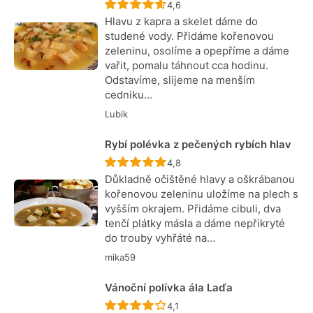
Recept ještě nebyl hodnocen
4,6
Hlavu z kapra a skelet dáme do
studené vody. Přidáme kořenovou
zeleninu, osolíme a opepříme a dáme
vařit, pomalu táhnout cca hodinu.
Odstavíme, slijeme na menším
cedniku…
Lubik
Rybí polévka z pečených rybích hlav
Recept ještě nebyl hodnocen
4,8
Důkladně očištěné hlavy a oškrábanou
kořenovou zeleninu uložíme na plech s
vyšším okrajem. Přidáme cibuli, dva
tenčí plátky másla a dáme nepřikryté
do trouby vyhřáté na…
mika59
Vánoční polívka ála Laďa
Recept ještě nebyl hodnocen
4,1