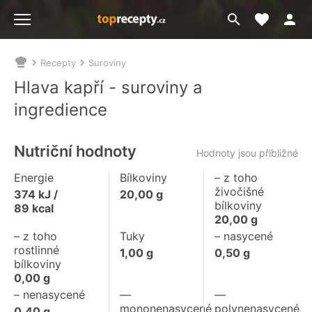
Moje akt
Přejít
Menu
na
vyhledávání
Recepty
Suroviny
Nacházíte
se
Hlava kapří - suroviny a
zde:
ingredience
Nutriční hodnoty
Hodnoty jsou přibližné
Energie
Bílkoviny
– z toho
živočišné
374
kJ /
20,00
g
bílkoviny
89
kcal
20,00
g
– z toho
Tuky
– nasycené
rostlinné
1,00
g
0,50
g
bílkoviny
0,00
g
– nenasycené
––
––
mononenasycené
polynenasycené
0,40
g