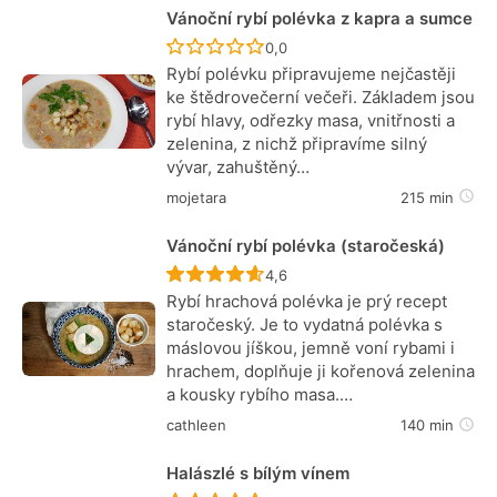
Vánoční rybí polévka z kapra a sumce
Recept ještě nebyl hodnocen
0,0
Rybí polévku připravujeme nejčastěji
ke štědrovečerní večeři. Základem jsou
rybí hlavy, odřezky masa, vnitřnosti a
zelenina, z nichž připravíme silný
vývar, zahuštěný…
mojetara
215 min
Vánoční rybí polévka (staročeská)
Recept ještě nebyl hodnocen
4,6
Rybí hrachová polévka je prý recept
staročeský. Je to vydatná polévka s
máslovou jíškou, jemně voní rybami i
hrachem, doplňuje ji kořenová zelenina
a kousky rybího masa.…
cathleen
140 min
Halászlé s bílým vínem