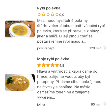
Rybí polévka
Recept ještě nebyl hodnocen
0,0
Mezi neodmyslitelné pokrmy
štědrovečerní tabule patří vánoční rybí
polévka, která se připravuje z hlavy,
jiker a mlíčí. O její plnou chuť se
postará jemné rybí maso a…
poslirecept
120 min
Moje rybí polévka
Recept ještě nebyl hodnocen
4,8
Hlavu a vnitřnosti z kapra dáme do
hrnce, zalijeme vodou, aby byl
potopený. Přidáme cibuli pokrájenou
na čtvrtky a osolíme. Na másle
osmažíme zeleninu a zalijeme
vývarem…
jollka
60 min