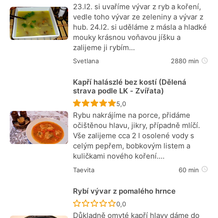
23.l2. si uvaříme vývar z ryb a koření,
vedle toho vývar ze zeleniny a vývar z
hub. 24.l2. si uděláme z másla a hladké
mouky krásnou voňavou jíšku a
zalijeme ji rybím…
Svetlana
2880 min
Kapří halászlé bez kostí (Dělená
strava podle LK - Zvířata)
Recept ještě nebyl hodnocen
5,0
Rybu nakrájíme na porce, přidáme
očištěnou hlavu, jikry, případně mlíčí.
Vše zalijeme cca 2 l osolené vody s
celým pepřem, bobkovým listem a
kuličkami nového koření.…
Taevita
60 min
Rybí vývar z pomalého hrnce
Recept ještě nebyl hodnocen
0,0
Důkladně omyté kapří hlavy dáme do