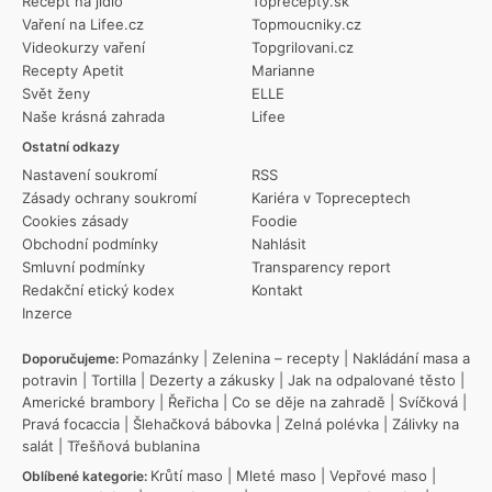
Recept na jídlo
Toprecepty.sk
Vaření na Lifee.cz
Topmoucniky.cz
Videokurzy vaření
Topgrilovani.cz
Recepty Apetit
Marianne
Svět ženy
ELLE
Naše krásná zahrada
Lifee
Ostatní odkazy
Nastavení soukromí
RSS
Zásady ochrany soukromí
Kariéra v Topreceptech
Cookies zásady
Foodie
Obchodní podmínky
Nahlásit
Smluvní podmínky
Transparency report
Redakční etický kodex
Kontakt
Inzerce
Pomazánky
|
Zelenina – recepty
|
Nakládání masa a
Doporučujeme:
potravin
|
Tortilla
|
Dezerty a zákusky
|
Jak na odpalované těsto
|
Americké brambory
|
Řeřicha
|
Co se děje na zahradě
|
Svíčková
|
Pravá focaccia
|
Šlehačková bábovka
|
Zelná polévka
|
Zálivky na
salát
|
Třešňová bublanina
Krůtí maso
|
Mleté maso
|
Vepřové maso
|
Oblíbené kategorie: