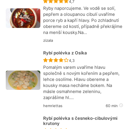
Recept ještě nebyl hodnocen
4,7
Ryby naporcujeme. Ve vodě se solí,
pepřem a oloupanou cibulí uvaříme
porce ryb a kapří hlavy. Po zchladnutí
obereme od kostí, případně překrájíme
na menší kousky.Na…
zizala
Rybí polévka z Osíka
Recept ještě nebyl hodnocen
4,3
Pomalým varem uvaříme hlavu
společně s novým kořením a pepřem,
lehce osolíme. Hlavu obereme a
kousky masa necháme bokem. Na
másle osmahneme zeleninu,
zaprášíme hl.…
hemriettas
60 min
Rybí polévka s česneko-cibulovými
krutony