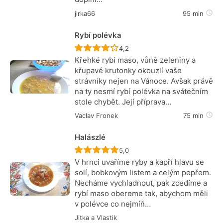
jirka66
95 min
Rybí polévka
Recept ještě nebyl hodnocen
4,2
Křehké rybí maso, vůně zeleniny a
křupavé krutonky okouzlí vaše
strávníky nejen na Vánoce. Avšak právě
na ty nesmí rybí polévka na svátečním
stole chybět. Její příprava…
Vaclav Fronek
75 min
Halászlé
Recept ještě nebyl hodnocen
5,0
V hrnci uvaříme ryby a kapří hlavu se
solí, bobkovým listem a celým pepřem.
Necháme vychladnout, pak zcedíme a
rybí maso obereme tak, abychom měli
v polévce co nejmíň…
Jitka a Vlastik