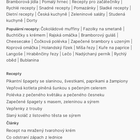
Bramborová jídla
|
Pomalý hrnec
|
Recepty pro začátečníky
|
Rychlé recepty
|
Snadné recepty
|
Pomazánky
|
Sladké recepty
|
Dietní recepty
|
Česká kuchyně
|
Zeleninové saláty
|
Studená
kuchyně
|
Dorty
Čokoládové muffiny
|
Fazolky na smetaně
|
Populární recepty:
Buchtičky s krémem
|
Rajská omáčka
|
Bramborový guláš
|
Cheesecake
|
Čočková polévka
|
Zapečené brambory s uzeným
|
Koprová omáčka
|
Holandský řízek
|
Míša řezy
|
Kuře na paprice
|
Langoše
|
Hraběnčiny řezy
|
Lečo
|
Nadýchaný perník
|
Rychlý
oběd
|
Bublanina
Recepty
Pikantní špagety se slaninou, švestkami, paprikami a žampiony
Vepřová kotleta plněná šunkou s pečeným celerem
Polévka z pečeného květáku a pečeného česneku
Zapečené špagety s masem, zeleninou a sýrem
Vepřenky z trouby
Slaný koláč z listového těsta se sýrem
Články
Recept na mražený tvarohový krém
Co odstraní zápach z lednice