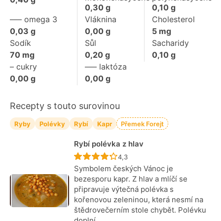
0,30
g
0,10
g
––– omega 3
Vláknina
Cholesterol
0,03
g
0,00
g
5
mg
Sodík
Sůl
Sacharidy
70
mg
0,20
g
0,10
g
– cukry
––– laktóza
0,00
g
0,00
g
Recepty s touto surovinou
Ryby
Polévky
Rybí
Kapr
Přemek Forejt
Rybí polévka z hlav
Recept ještě nebyl hodnocen
4,3
Symbolem českých Vánoc je
bezesporu kapr. Z hlav a mlíčí se
připravuje výtečná polévka s
kořenovou zeleninou, která nesmí na
štědrovečerním stole chybět. Polévku
doplní…