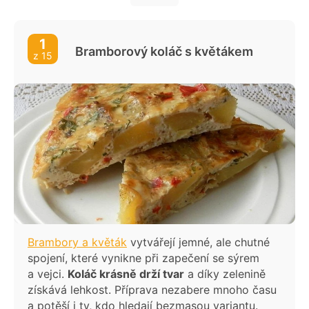
Pastýřský koláč s jehněčím nebo hovězím
masem
1
Velikonoční špenátový koláč s vejci
Bramborový koláč s květákem
z 15
Kapustový quiche s modrým sýrem (slaný
koláč)
Křupavý bramborový koláč s cibulí a
rozmarýnem
Slaný koláč s vinnou klobásou
Slaný koláč se zelím a anglickou slaninou
Caprese koláč
Brambory a květák
vytvářejí jemné, ale chutné
spojení, které vynikne při zapečení se sýrem
a vejci.
Koláč krásně drží tvar
a díky zelenině
získává lehkost. Příprava nezabere mnoho času
a potěší i ty, kdo hledají bezmasou variantu.