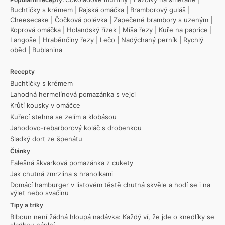
Buchtičky s krémem
|
Rajská omáčka
|
Bramborový guláš
|
Cheesecake
|
Čočková polévka
|
Zapečené brambory s uzeným
|
Koprová omáčka
|
Holandský řízek
|
Míša řezy
|
Kuře na paprice
|
Langoše
|
Hraběnčiny řezy
|
Lečo
|
Nadýchaný perník
|
Rychlý
oběd
|
Bublanina
Recepty
Buchtičky s krémem
Lahodná hermelínová pomazánka s vejci
Krůtí kousky v omáčce
Kuřecí stehna se zelím a klobásou
Jahodovo-rebarborový koláč s drobenkou
Sladký dort ze špenátu
Články
Falešná škvarková pomazánka z cukety
Jak chutná zmrzlina s hranolkami
Domácí hamburger v listovém těstě chutná skvěle a hodí se i na
výlet nebo svačinu
Tipy a triky
Blboun není žádná hloupá nadávka: Každý ví, že jde o knedlíky se