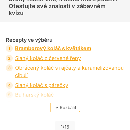
o
Otestujte své znalosti v zábavném
c
e
kvízu
n
í
Recepty ve výběru
Bramborový koláč s květákem
Slaný koláč z červené řepy
Obrácený koláč s rajčaty a karamelizovanou
cibulí
Slaný koláč s párečky
Bulharský koláč
Zelný koláč
Rozbalit
Quiche lorraine - slaný koláč
Slaný koláč se špenátem a cottage
1
/15