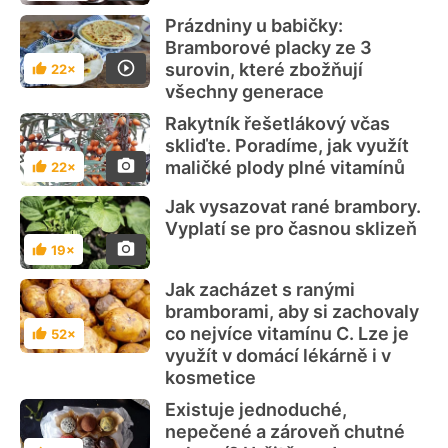
Prázdniny u babičky:
Bramborové placky ze 3
surovin, které zbožňují
22×
Hodnocení
všechny generace
Rakytník řešetlákový včas
skliďte. Poradíme, jak využít
maličké plody plné vitamínů
22×
Hodnocení
Jak vysazovat rané brambory.
Vyplatí se pro časnou sklizeň
19×
Hodnocení
Jak zacházet s ranými
bramborami, aby si zachovaly
co nejvíce vitamínu C. Lze je
52×
Hodnocení
využít v domácí lékárně i v
kosmetice
Existuje jednoduché,
nepečené a zároveň chutné