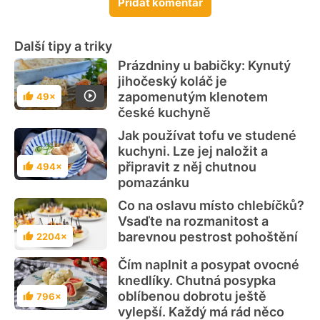
Přidat komentář
Další tipy a triky
Prázdniny u babičky: Kynutý
jihočeský koláč je
zapomenutým klenotem
49×
Hodnocení
české kuchyně
Jak používat tofu ve studené
kuchyni. Lze jej naložit a
připravit z něj chutnou
494×
Hodnocení
pomazánku
Co na oslavu místo chlebíčků?
Vsaďte na rozmanitost a
barevnou pestrost pohoštění
2204×
Hodnocení
Čím naplnit a posypat ovocné
knedlíky. Chutná posypka
oblíbenou dobrotu ještě
796×
Hodnocení
vylepší. Každý má rád něco