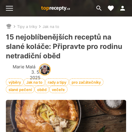
Moje akt
Přejít
Menu
na
vyhledávání
Tipy a triky
Jak na to
Nacházíte
se
15 nejoblíbenějších receptů na
zde:
slané koláče: Připravte pro rodinu
netradiční oběd
Marie Malá
3. 5.
2025
výběry
Jak na to
rady a tipy
pro začátečníky
slané pečení
oběd
večeře