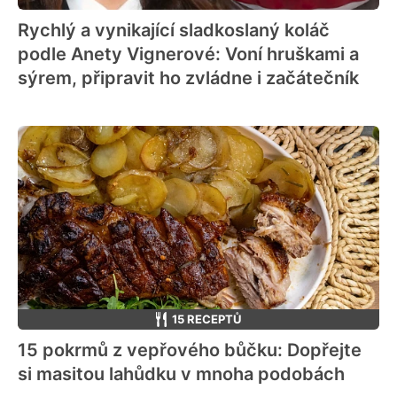
Rychlý a vynikající sladkoslaný koláč
podle Anety Vignerové: Voní hruškami a
sýrem, připravit ho zvládne i začátečník
15 RECEPTŮ
15 pokrmů z vepřového bůčku: Dopřejte
si masitou lahůdku v mnoha podobách