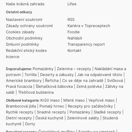
Naše krásná zahrada
Lifee
Ostatní odkazy
Nastavení soukromí
RSS
Zásady ochrany soukromí
Kariéra v Topreceptech
Cookies zásady
Foodie
Obchodní podmínky
Nahlásit
Smluvní podmínky
Transparency report
Redakční etický kodex
Kontakt
Inzerce
Pomazánky
|
Zelenina – recepty
|
Nakládání masa a
Doporučujeme:
potravin
|
Tortilla
|
Dezerty a zákusky
|
Jak na odpalované těsto
|
Americké brambory
|
Řeřicha
|
Co se děje na zahradě
|
Svíčková
|
Pravá focaccia
|
Šlehačková bábovka
|
Zelná polévka
|
Zálivky na
salát
|
Třešňová bublanina
Krůtí maso
|
Mleté maso
|
Vepřové maso
|
Oblíbené kategorie:
Bramborová jídla
|
Pomalý hrnec
|
Recepty pro začátečníky
|
Rychlé recepty
|
Snadné recepty
|
Pomazánky
|
Sladké recepty
|
Dietní recepty
|
Česká kuchyně
|
Zeleninové saláty
|
Studená
kuchyně
|
Dorty
Čokoládové muffiny
|
Fazolky na smetaně
|
Populární recepty: