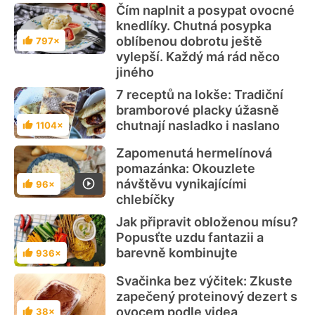
Čím naplnit a posypat ovocné
knedlíky. Chutná posypka
oblíbenou dobrotu ještě
797×
Hodnocení
vylepší. Každý má rád něco
jiného
7 receptů na lokše: Tradiční
bramborové placky úžasně
chutnají nasladko i naslano
1104×
Hodnocení
Zapomenutá hermelínová
pomazánka: Okouzlete
návštěvu vynikajícími
96×
Hodnocení
chlebíčky
Jak připravit obloženou mísu?
Popusťte uzdu fantazii a
barevně kombinujte
936×
Hodnocení
Svačinka bez výčitek: Zkuste
zapečený proteinový dezert s
ovocem podle videa
38×
Hodnocení