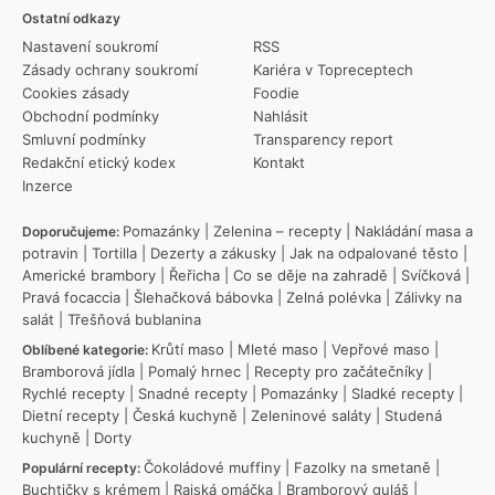
Ostatní odkazy
Nastavení soukromí
RSS
Zásady ochrany soukromí
Kariéra v Topreceptech
Cookies zásady
Foodie
Obchodní podmínky
Nahlásit
Smluvní podmínky
Transparency report
Redakční etický kodex
Kontakt
Inzerce
Pomazánky
|
Zelenina – recepty
|
Nakládání masa a
Doporučujeme:
potravin
|
Tortilla
|
Dezerty a zákusky
|
Jak na odpalované těsto
|
Americké brambory
|
Řeřicha
|
Co se děje na zahradě
|
Svíčková
|
Pravá focaccia
|
Šlehačková bábovka
|
Zelná polévka
|
Zálivky na
salát
|
Třešňová bublanina
Krůtí maso
|
Mleté maso
|
Vepřové maso
|
Oblíbené kategorie:
Bramborová jídla
|
Pomalý hrnec
|
Recepty pro začátečníky
|
Rychlé recepty
|
Snadné recepty
|
Pomazánky
|
Sladké recepty
|
Dietní recepty
|
Česká kuchyně
|
Zeleninové saláty
|
Studená
kuchyně
|
Dorty
Čokoládové muffiny
|
Fazolky na smetaně
|
Populární recepty:
Buchtičky s krémem
|
Rajská omáčka
|
Bramborový guláš
|