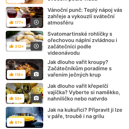
Vánoční punč: Teplý nápoj vás
zahřeje a vykouzlí sváteční
atmosféru
177×
Hodnocení
Svatomartinské rohlíčky s
ořechovou náplní zvládnou i
začátečníci podle
312×
Hodnocení
videonávodu
Jak dlouho vařit kroupy?
Začátečníkům poradíme s
vařením ječných krup
118×
Hodnocení
Jak dlouho vařit křepelčí
vajíčka? Vyberte si naměkko,
nahniličko nebo natvrdo
55×
Hodnocení
Jak na kukuřici? Připravit ji lze
v páře, troubě i na grilu
87×
Hodnocení