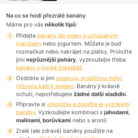
Na co se hodí přezrálé banány
Máme pro vás
několik tipů
:
Přidejte
banány do misky s ochuceným
tvarohem
nebo jogurtem. Můžete je buď
rozmačkat nebo nakrájet na plátky. Proložte
jimi
nejrůznější poháry
, vyzkoušejte třeba
banány v horké čokoládě
.
Ozdobte si jimi
ovesnou, krupičnou nebo
rýžovou kaši k snídani
. Banány ji krásně
ochutí, nepotřebujete
žádné další sladidlo
.
Připravte si
smoothie a doplňte je vyzrálými
banány
. Vyzkoušejte kombinaci s
jahodami,
malinami, borůvkami
nebo s aronií.
Zralé (ale zdravé) banány použijte na