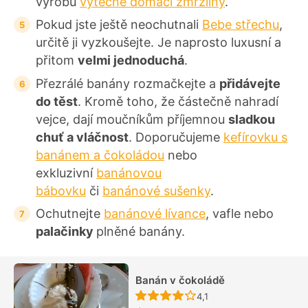
výrobu
výtečné domácí zmrzliny
.
Pokud jste ještě neochutnali
Bebe střechu
,
určitě ji vyzkoušejte. Je naprosto luxusní a
přitom
velmi jednoduchá
.
Přezrálé banány rozmačkejte a
přidávejte
do těst
. Kromě toho, že částečně nahradí
vejce, dají moučníkům příjemnou
sladkou
chuť a vláčnost
. Doporučujeme
kefírovku s
banánem a čokoládou
nebo
exkluzivní
banánovou
bábovku
či
banánové sušenky
.
Ochutnejte
banánové lívance
, vafle nebo
palačinky
plněné banány.
Banán v čokoládě
Recept ještě nebyl hodn
4,1