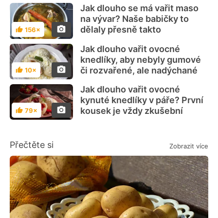
Jak dlouho se má vařit maso
na vývar? Naše babičky to
dělaly přesně takto
156×
Hodnocení
Jak dlouho vařit ovocné
knedlíky, aby nebyly gumové
či rozvařené, ale nadýchané
10×
Hodnocení
Jak dlouho vařit ovocné
kynuté knedlíky v páře? První
kousek je vždy zkušební
79×
Hodnocení
Přečtěte si
Zobrazit více