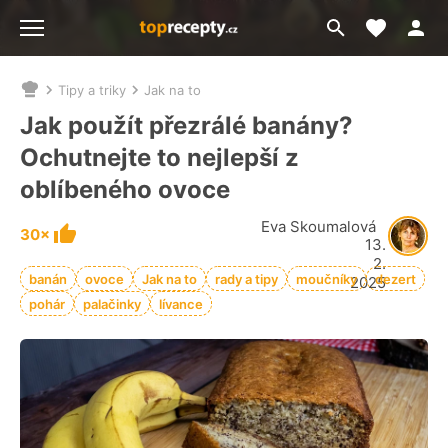
Moje akt
Přejít
Menu
na
vyhledávání
Tipy a triky
Jak na to
Nacházíte
se
Jak použít přezrálé banány?
zde:
Ochutnejte to nejlepší z
oblíbeného ovoce
Eva Skoumalová
30×
13.
2.
banán
ovoce
Jak na to
rady a tipy
moučníky
dezert
2025
pohár
palačinky
lívance