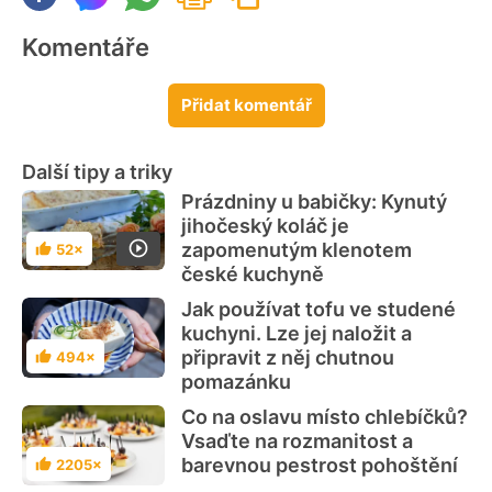
Komentáře
Přidat komentář
Další tipy a triky
Prázdniny u babičky: Kynutý
jihočeský koláč je
zapomenutým klenotem
52×
Hodnocení
české kuchyně
Jak používat tofu ve studené
kuchyni. Lze jej naložit a
připravit z něj chutnou
494×
Hodnocení
pomazánku
Co na oslavu místo chlebíčků?
Vsaďte na rozmanitost a
barevnou pestrost pohoštění
2205×
Hodnocení