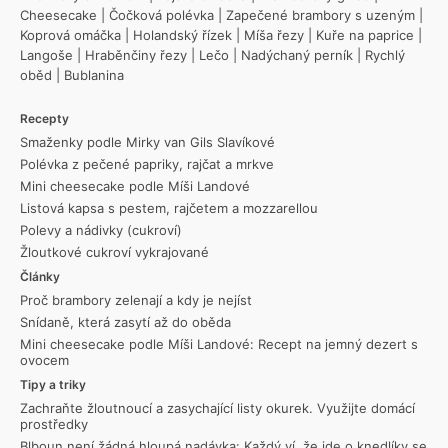
Cheesecake
|
Čočková polévka
|
Zapečené brambory s uzeným
|
Koprová omáčka
|
Holandský řízek
|
Míša řezy
|
Kuře na paprice
|
Langoše
|
Hraběnčiny řezy
|
Lečo
|
Nadýchaný perník
|
Rychlý
oběd
|
Bublanina
Recepty
Smaženky podle Mirky van Gils Slavíkové
Polévka z pečené papriky, rajčat a mrkve
Mini cheesecake podle Míši Landové
Listová kapsa s pestem, rajčetem a mozzarellou
Polevy a nádivky (cukroví)
Žloutkové cukroví vykrajované
Články
Proč brambory zelenají a kdy je nejíst
Snídaně, která zasytí až do oběda
Mini cheesecake podle Míši Landové: Recept na jemný dezert s
ovocem
Tipy a triky
Zachraňte žloutnoucí a zasychající listy okurek. Využijte domácí
prostředky
Blboun není žádná hloupá nadávka: Každý ví, že jde o knedlíky se