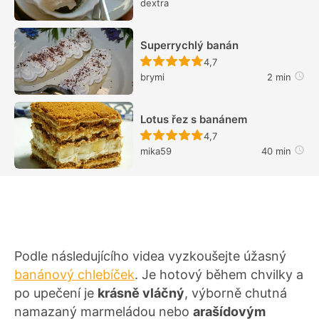
dextra
Superrychlý banán
Recept ještě nebyl hodn
4,7
brymi
2 min
Lotus řez s banánem
Recept ještě nebyl hodn
4,7
mika59
40 min
Podle následujícího videa vyzkoušejte úžasný
banánový chlebíček
. Je hotový během chvilky a
po upečení je
krásně vláčný
, výborně chutná
namazaný marmeládou nebo
arašídovým