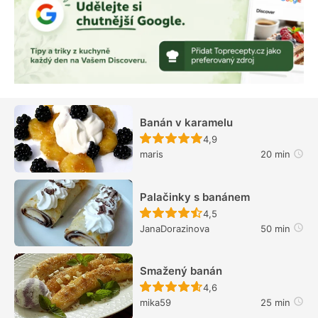
Banán v karamelu
Recept ještě nebyl hodn
4,9
maris
20 min
Palačinky s banánem
Recept ještě nebyl hodn
4,5
JanaDorazinova
50 min
Smažený banán
Recept ještě nebyl hodn
4,6
mika59
25 min