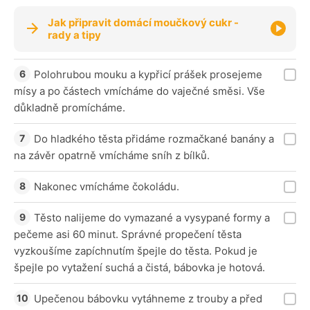
Jak připravit domácí moučkový cukr -
rady a tipy
Polohrubou mouku a kypřicí prášek prosejeme
mísy a po částech vmícháme do vaječné směsi. Vše
důkladně promícháme.
Do hladkého těsta přidáme rozmačkané banány a
na závěr opatrně vmícháme sníh z bílků.
Nakonec vmícháme čokoládu.
Těsto nalijeme do vymazané a vysypané formy a
pečeme asi 60 minut. Správné propečení těsta
vyzkoušíme zapíchnutím špejle do těsta. Pokud je
špejle po vytažení suchá a čistá, bábovka je hotová.
Upečenou bábovku vytáhneme z trouby a před