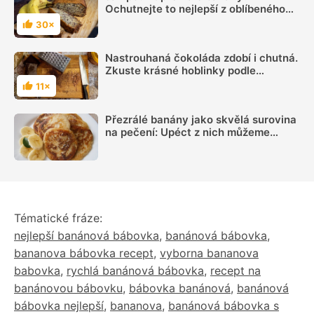
Ochutnejte to nejlepší z oblíbeného
ovoce
30×
Hodnocení
Nastrouhaná čokoláda zdobí i chutná.
Zkuste krásné hoblinky podle
videonávodu
11×
Hodnocení
Přezrálé banány jako skvělá surovina
na pečení: Upéct z nich můžeme
voňavou bábovku, klasický chlebíček
i jednoduché lívance
Tématické fráze:
nejlepší banánová bábovka
,
banánová bábovka
,
bananova bábovka recept
,
vyborna bananova
babovka
,
rychlá banánová bábovka
,
recept na
banánovou bábovku
,
bábovka banánová
,
banánová
bábovka nejlepší
,
bananova
,
banánová bábovka s