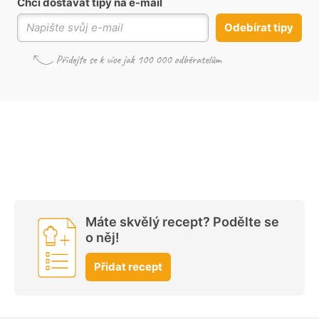
Chci dostávat tipy na e-mail
Odebírat tipy
Máte skvělý recept? Podělte se
o něj!
Přidat recept