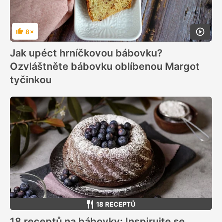
8×
Hodnocení
Jak upéct hrníčkovou bábovku?
Ozvláštněte bábovku oblíbenou Margot
tyčinkou
18 RECEPTŮ
18 receptů na bábovky: Inspirujte se