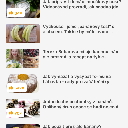
Jak připravit domácí moučkový cukr?
Videonávod prozradí, jak snadno jde
vyrobit
34×
Hodnocení
Vyzkoušeli jsme „banánový test“ s
alobalem. Takhle by mělo ovoce
vydržet čerstvé mnohem déle
Tereza Bebarová miluje kachnu, nám
ale prozradila recept na tyhle
pohankové palačinky
Jak vymazat a vysypat formu na
bábovku - rady pro začátečníky
542×
Hodnocení
Jednoduché pochoutky z banánů.
Oblíbený druh ovoce se hodí nejen do
smoothie a dezertů. Už jste je
70×
Hodnocení
zkoušeli naslano?
Jak použít přezrálé banány?