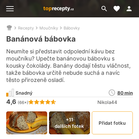
Moje akt
Přejít
Menu
na
vyhledávání
Recepty
Moučníky
Bábovky
Nacházíte
se
Banánová bábovka
zde:
Neumíte si představit odpolední kávu bez
moučníku? Upečte banánovou bábovku s
kousky čokolády. Banány dodají těstu vláčnost,
takže bábovka určitě nebude suchá a navíc
těsto přirozeně osladí.
Doba
Snadný
80 min
přípravy
4,6
Hodnocení receptu je
Nikola44
(66×)
Připn
+11
Přidat fotku
dalších fotek
video