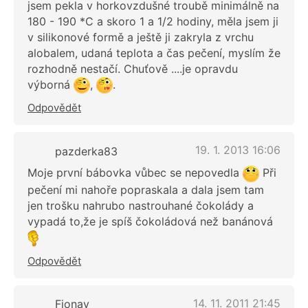
jsem pekla v horkovzdušné troubě minimálně na
180 - 190 *C a skoro 1 a 1/2 hodiny, měla jsem ji
v silikonové formě a ještě ji zakryla z vrchu
alobalem, udaná teplota a čas pečení, myslím že
rozhodně nestačí. Chuťově ....je opravdu
výborná
,
.
Odpovědět
19. 1. 2013 16:06
pazderka83
Moje první bábovka vůbec se nepovedla
Při
pečení mi nahoře popraskala a dala jsem tam
jen trošku nahrubo nastrouhané čokolády a
vypadá to,že je spíš čokoládová než banánová
Odpovědět
14. 11. 2011 21:45
Fionay