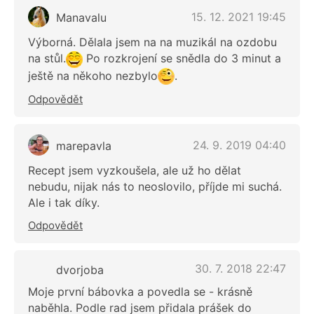
15. 12. 2021 19:45
Manavalu
Výborná. Dělala jsem na na muzikál na ozdobu
na stůl.
Po rozkrojení se snědla do 3 minut a
ještě na někoho nezbylo
.
Odpovědět
24. 9. 2019 04:40
marepavla
Recept jsem vyzkoušela, ale už ho dělat
nebudu, nijak nás to neoslovilo, příjde mi suchá.
Ale i tak díky.
Odpovědět
30. 7. 2018 22:47
dvorjoba
Moje první bábovka a povedla se - krásně
naběhla. Podle rad jsem přidala prášek do