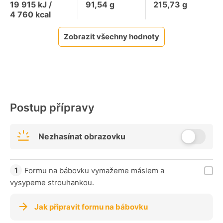
19 915
kJ /
91,54
g
215,73
g
4 760
kcal
Zobrazit všechny hodnoty
Postup přípravy
Nezhasínat obrazovku
Formu na bábovku vymažeme máslem a
vysypeme strouhankou.
Jak připravit formu na bábovku