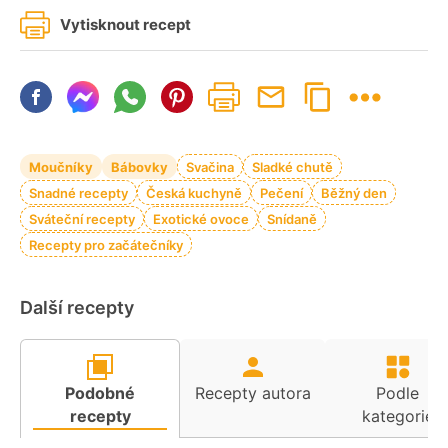
Vytisknout recept
Moučníky
Bábovky
Svačina
Sladké chutě
Snadné recepty
Česká kuchyně
Pečení
Běžný den
Sváteční recepty
Exotické ovoce
Snídaně
Recepty pro začátečníky
Další recepty
Podobné
Recepty autora
Podle
recepty
kategorie