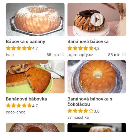
Bábovka s banány
Banánová bábovka
Recept ještě nebyl hodnocen
Recept ještě nebyl 
4,7
4,8
Irule
55 min
toprecepty.cz
85 min
Banánová bábovka
Banánová bábovka s
čokoládou
Recept ještě nebyl hodnocen
4,7
Recept ještě nebyl 
3,8
coco-choc
ssimusshka