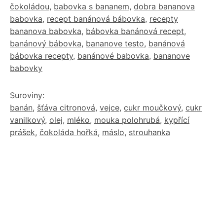
čokoládou
,
babovka s bananem
,
dobra bananova
babovka
,
recept banánová bábovka
,
recepty
bananova babovka
,
bábovka banánová recept
,
banánový bábovka
,
bananove testo
,
banánová
bábovka recepty
,
banánové babovka
,
bananove
babovky
Suroviny:
banán
,
šťáva citronová
,
vejce
,
cukr moučkový
,
cukr
vanilkový
,
olej
,
mléko
,
mouka polohrubá
,
kypřící
prášek
,
čokoláda hořká
,
máslo
,
strouhanka