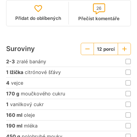
26
Přidat do oblíbených
Přečíst komentáře
Suroviny
12
porcí
Menší
Větší
porce
porce
2-3
zralé banány
1 lžička
citrónové šťávy
4
vejce
170 g
moučkového cukru
1
vanilkový cukr
160 ml
oleje
190 ml
mléka
450 g
polohrubé mouky