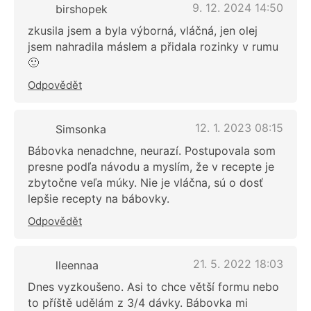
9. 12. 2024 14:50
birshopek
zkusila jsem a byla výborná, vláčná, jen olej
jsem nahradila máslem a přidala rozinky v rumu
🙂
Odpovědět
12. 1. 2023 08:15
Simsonka
Bábovka nenadchne, neurazí. Postupovala som
presne podľa návodu a myslím, že v recepte je
zbytočne veľa múky. Nie je vláčna, sú o dosť
lepšie recepty na bábovky.
Odpovědět
21. 5. 2022 18:03
lleennaa
Dnes vyzkoušeno. Asi to chce větší formu nebo
to příště udělám z 3/4 dávky. Bábovka mi