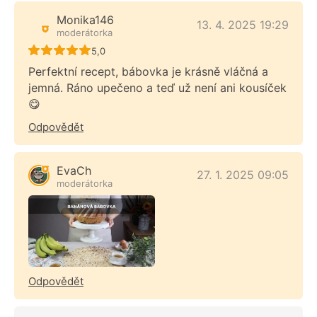
Monika146
13. 4. 2025 19:29
moderátorka
Recept ještě nebyl hodnocen
5,0
Perfektní recept, bábovka je krásně vláčná a
jemná. Ráno upečeno a teď už není ani kousíček
😋
Odpovědět
EvaCh
27. 1. 2025 09:05
moderátorka
Odpovědět