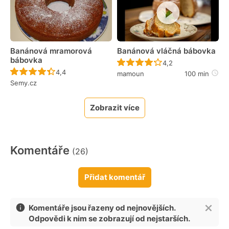
Banánová mramorová
Banánová vláčná bábovka
bábovka
Recept ještě nebyl 
4,2
Recept ještě nebyl hodnocen
4,4
mamoun
100 min
Semy.cz
Zobrazit více
Komentáře
(26)
Přidat komentář
Komentáře jsou řazeny od nejnovějších.
Odpovědi k nim se zobrazují od nejstarších.