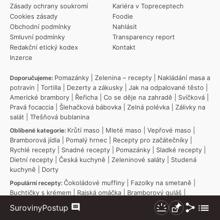
Zásady ochrany soukromí
Kariéra v Topreceptech
Cookies zásady
Foodie
Obchodní podmínky
Nahlásit
Smluvní podmínky
Transparency report
Redakční etický kodex
Kontakt
Inzerce
Pomazánky
|
Zelenina – recepty
|
Nakládání masa a
Doporučujeme:
potravin
|
Tortilla
|
Dezerty a zákusky
|
Jak na odpalované těsto
|
Americké brambory
|
Řeřicha
|
Co se děje na zahradě
|
Svíčková
|
Pravá focaccia
|
Šlehačková bábovka
|
Zelná polévka
|
Zálivky na
salát
|
Třešňová bublanina
Krůtí maso
|
Mleté maso
|
Vepřové maso
|
Oblíbené kategorie:
Bramborová jídla
|
Pomalý hrnec
|
Recepty pro začátečníky
|
Rychlé recepty
|
Snadné recepty
|
Pomazánky
|
Sladké recepty
|
Dietní recepty
|
Česká kuchyně
|
Zeleninové saláty
|
Studená
kuchyně
|
Dorty
Čokoládové muffiny
|
Fazolky na smetaně
|
Populární recepty:
Buchtičky s krémem
|
Rajská omáčka
|
Bramborový guláš
|
Cheesecake
|
Čočková polévka
|
Zapečené brambory s uzeným
|
Sdílet
Zobraz
Suroviny
Postup
Komentáře
Nezhasínat
Připnout
Koprová omáčka
|
Holandský řízek
|
Míša řezy
|
Kuře na paprice
|
více