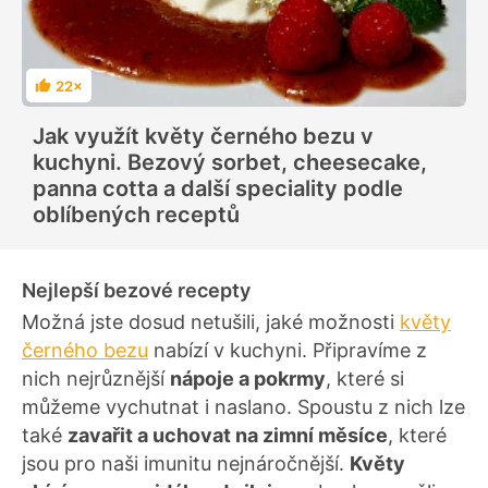
22×
H
o
d
Jak využít květy černého bezu v
n
o
kuchyni. Bezový sorbet, cheesecake,
c
e
panna cotta a další speciality podle
n
í
oblíbených receptů
Nejlepší bezové recepty
Možná jste dosud netušili, jaké možnosti
květy
černého bezu
nabízí v kuchyni. Připravíme z
nich nejrůznější
nápoje a pokrmy
, které si
můžeme vychutnat i naslano. Spoustu z nich lze
také
zavařit a uchovat na zimní měsíce
, které
jsou pro naši imunitu nejnáročnější.
Květy