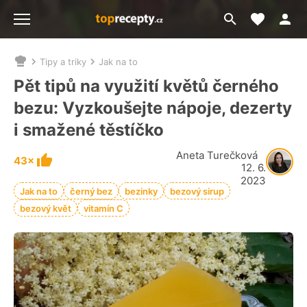
Moje akt
Přejít
Menu
na
vyhledávání
Tipy a triky
Jak na to
Nacházíte
se
Pět tipů na využití květů černého
zde:
bezu: Vyzkoušejte nápoje, dezerty
i smažené těstíčko
Aneta Turečková
43×
12. 6.
2023
Jak na to
černý bez
bezinky
bezový sirup
bezový květ
vitamín C