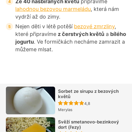
Ze 40 nasbíraných květů
připravíme
lahodnou bezovou marmeládu
, která nám
vydrží až do zimy.
Nejen děti v létě potěší
bezové zmrzliny
,
které připravíme
z čerstvých květů
a
bílého
jogurtu
. Ve formičkách necháme zamrazit a
můžeme mlsat.
Sorbet ze sirupu z bezových
květů
Recept ještě nebyl hodn
4,8
Merylas
Svěží smetanovo-bezinkový
dort (řezy)