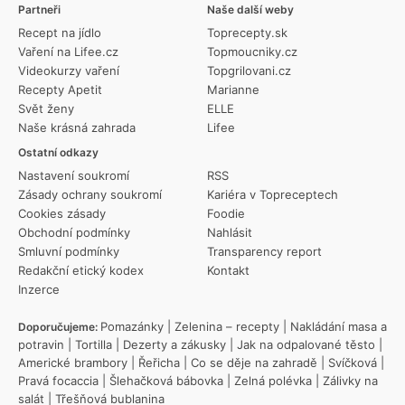
Partneři
Naše další weby
Recept na jídlo
Toprecepty.sk
Vaření na Lifee.cz
Topmoucniky.cz
Videokurzy vaření
Topgrilovani.cz
Recepty Apetit
Marianne
Svět ženy
ELLE
Naše krásná zahrada
Lifee
Ostatní odkazy
Nastavení soukromí
RSS
Zásady ochrany soukromí
Kariéra v Topreceptech
Cookies zásady
Foodie
Obchodní podmínky
Nahlásit
Smluvní podmínky
Transparency report
Redakční etický kodex
Kontakt
Inzerce
Pomazánky
|
Zelenina – recepty
|
Nakládání masa a
Doporučujeme:
potravin
|
Tortilla
|
Dezerty a zákusky
|
Jak na odpalované těsto
|
Americké brambory
|
Řeřicha
|
Co se děje na zahradě
|
Svíčková
|
Pravá focaccia
|
Šlehačková bábovka
|
Zelná polévka
|
Zálivky na
salát
|
Třešňová bublanina