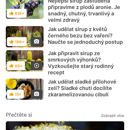
Nejlepší sirup zastudena
připravíme z plodů aronie. Je
snadný, chutný, trvanlivý a
618×
Hodnocení
velmi zdravý
Jak udělat sirup z květů
černého bezu bez vaření?
Naučte se jednoduchý postup
196×
Hodnocení
Jak připravit sirup ze
smrkových výhonků?
Vyzkoušejte starý rodinný
68×
Hodnocení
recept
Jak udělat sladké přílohové
zelí? Sladké chuti docílíte
zkaramelizovanou cibulí
15×
Hodnocení
Přečtěte si
Zobrazit více