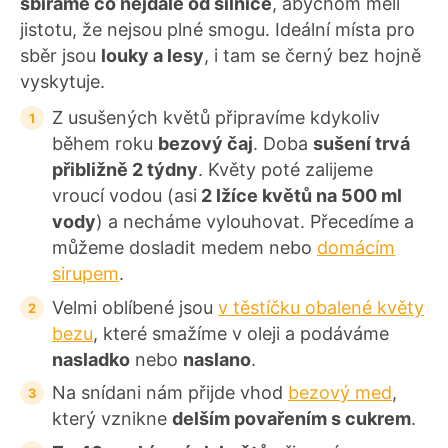
sbíráme co nejdále od silnice
, abychom měli
jistotu, že nejsou plné smogu. Ideální místa pro
sběr jsou
louky a lesy
, i tam se černý bez hojně
vyskytuje.
Z usušených květů připravíme kdykoliv
během roku
bezový čaj
. Doba
sušení trvá
přibližně 2 týdny
. Květy poté zalijeme
vroucí vodou (asi
2 lžíce květů na 500 ml
vody
) a necháme vylouhovat. Přecedíme a
můžeme dosladit medem nebo
domácím
sirupem
.
Velmi oblíbené jsou
v těstíčku obalené květy
bezu
, které smažíme v oleji a podáváme
nasladko
nebo
naslano
.
Na snídani nám přijde vhod
bezový med
,
který vznikne
delším povařením s cukrem
.