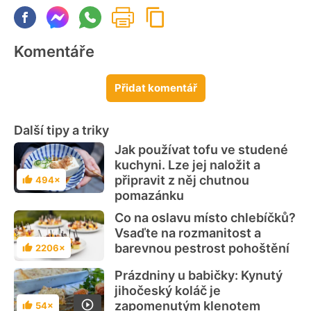
Komentáře
Přidat komentář
Další tipy a triky
Jak používat tofu ve studené
kuchyni. Lze jej naložit a
připravit z něj chutnou
494×
Hodnocení
pomazánku
Co na oslavu místo chlebíčků?
Vsaďte na rozmanitost a
barevnou pestrost pohoštění
2206×
Hodnocení
Prázdniny u babičky: Kynutý
jihočeský koláč je
zapomenutým klenotem
54×
Hodnocení