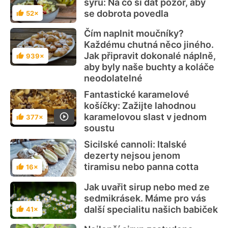
sýrů: Na co si dát pozor, aby
se dobrota povedla
52×
Hodnocení
Čím naplnit moučníky?
Každému chutná něco jiného.
Jak připravit dokonalé náplně,
939×
Hodnocení
aby byly naše buchty a koláče
neodolatelné
Fantastické karamelové
košíčky: Zažijte lahodnou
karamelovou slast v jednom
377×
Hodnocení
soustu
Sicilské cannoli: Italské
dezerty nejsou jenom
tiramisu nebo panna cotta
16×
Hodnocení
Jak uvařit sirup nebo med ze
sedmikrásek. Máme pro vás
další specialitu našich babiček
41×
Hodnocení