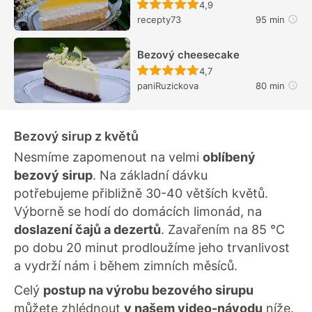
Recept ještě nebyl hodn
4,9
recepty73
95 min
Bezový cheesecake
Recept ještě nebyl hodn
4,7
paniRuzickova
80 min
Bezový sirup z květů
Nesmíme zapomenout na velmi
oblíbený
bezový sirup
. Na základní dávku
potřebujeme přibližně 30-40 větších květů.
Výborně se hodí do domácích limonád, na
doslazení čajů a dezertů
. Zavařením na 85 °C
po dobu 20 minut prodloužíme jeho trvanlivost
a vydrží nám i během zimních měsíců.
Celý
postup na výrobu bezového sirupu
můžete zhlédnout
v našem video-návodu
níže.