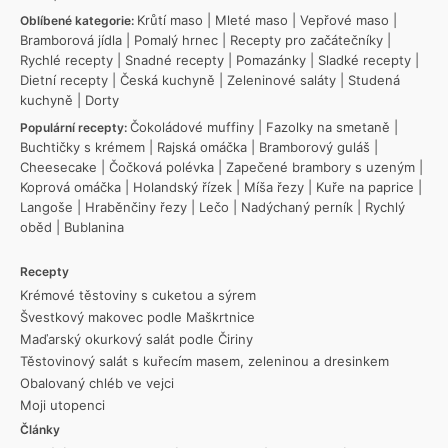
Krůtí maso
|
Mleté maso
|
Vepřové maso
|
Oblíbené kategorie:
Bramborová jídla
|
Pomalý hrnec
|
Recepty pro začátečníky
|
Rychlé recepty
|
Snadné recepty
|
Pomazánky
|
Sladké recepty
|
Dietní recepty
|
Česká kuchyně
|
Zeleninové saláty
|
Studená
kuchyně
|
Dorty
Čokoládové muffiny
|
Fazolky na smetaně
|
Populární recepty:
Buchtičky s krémem
|
Rajská omáčka
|
Bramborový guláš
|
Cheesecake
|
Čočková polévka
|
Zapečené brambory s uzeným
|
Koprová omáčka
|
Holandský řízek
|
Míša řezy
|
Kuře na paprice
|
Langoše
|
Hraběnčiny řezy
|
Lečo
|
Nadýchaný perník
|
Rychlý
oběd
|
Bublanina
Recepty
Krémové těstoviny s cuketou a sýrem
Švestkový makovec podle Maškrtnice
Maďarský okurkový salát podle Čiriny
Těstovinový salát s kuřecím masem, zeleninou a dresinkem
Obalovaný chléb ve vejci
Moji utopenci
Články