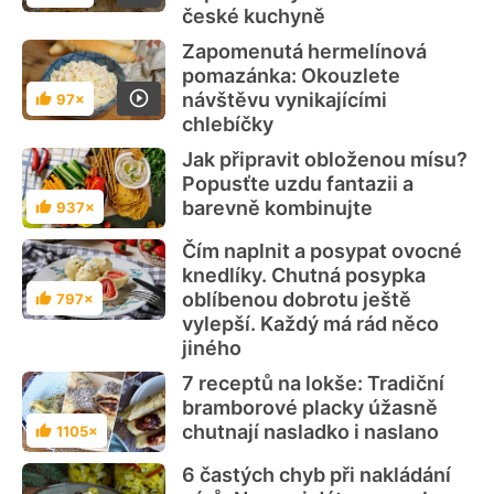
české kuchyně
Zapomenutá hermelínová
pomazánka: Okouzlete
návštěvu vynikajícími
97×
Hodnocení
chlebíčky
Jak připravit obloženou mísu?
Popusťte uzdu fantazii a
barevně kombinujte
937×
Hodnocení
Čím naplnit a posypat ovocné
knedlíky. Chutná posypka
oblíbenou dobrotu ještě
797×
Hodnocení
vylepší. Každý má rád něco
jiného
7 receptů na lokše: Tradiční
bramborové placky úžasně
chutnají nasladko i naslano
1105×
Hodnocení
6 častých chyb při nakládání