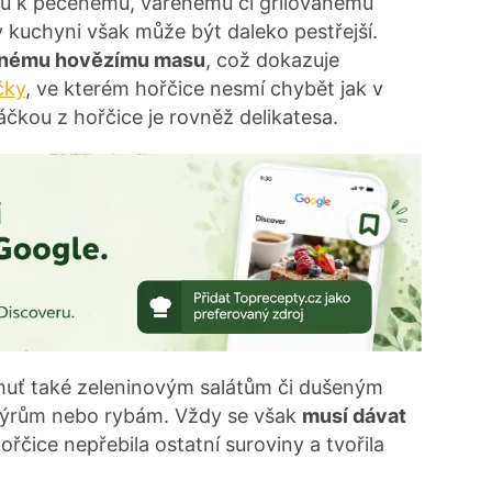
sadu k pečenému, vařenému či grilovanému
v kuchyni však může být daleko pestřejší.
enému hovězímu masu
, což dokazuje
čky
, ve kterém hořčice nesmí chybět jak v
áčkou z hořčice je rovněž delikatesa.
uť také zeleninovým salátům či dušeným
 sýrům nebo rybám. Vždy se však
musí dávat
hořčice nepřebila ostatní suroviny a tvořila