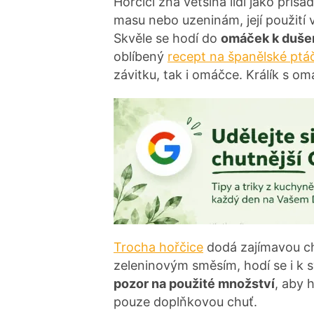
Hořčici zná většina lidí jako pří
masu nebo uzeninám, její použití 
Skvěle se hodí do
omáček k duš
oblíbený
recept na španělské ptá
závitku, tak i omáčce. Králík s om
Trocha hořčice
dodá zajímavou ch
zeleninovým směsím, hodí se i k
pozor na použité množství
, aby 
pouze doplňkovou chuť.