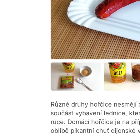
Různé druhy hořčice nesmějí c
součást vybavení lednice, kte
ruce. Domácí hořčice je na př
oblibě pikantní chuť dijonské 