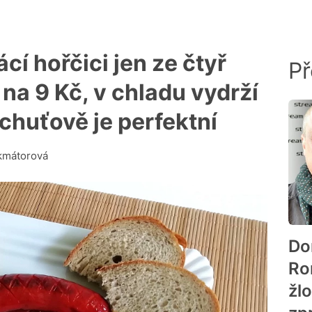
cí hořčici jen ze čtyř
Př
 na 9 Kč, v chladu vydrží
 chuťově je perfektní
kmátorová
Do
Ro
žl