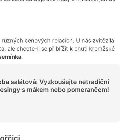
 různých cenových relacích. U nás zvítězila
ka, ale chcete-li se přiblížit k chuti kremžské
 semínka
.
ba salátová: Vyzkoušejte netradiční
resingy s mákem nebo pomerančem!
ořčici