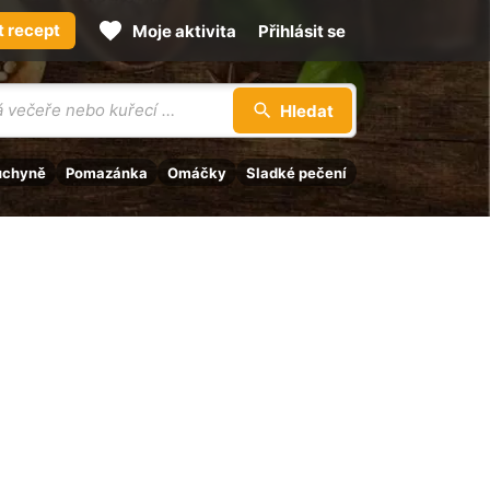
t recept
Moje aktivita
Přihlásit se
Hledat
uchyně
Pomazánka
Omáčky
Sladké pečení