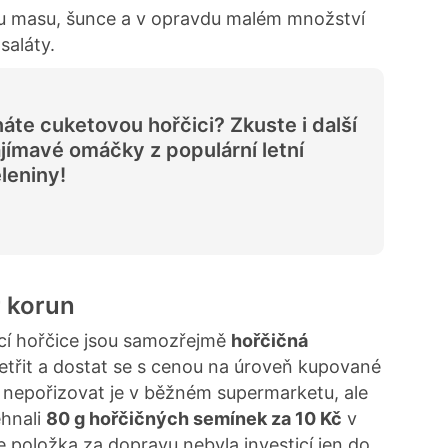
mu masu, šunce a v opravdu malém množství
saláty.
áte cuketovou hořčici? Zkuste i další
jímavé omáčky z populární letní
leniny!
r korun
cí hořčice jsou samozřejmě
hořčičná
třit a dostat se s cenou na úroveň kupované
 nepořizovat je v běžném supermarketu, ale
ehnali
80 g hořčičných semínek za 10 Kč
v
 položka za dopravu nebyla investicí jen do