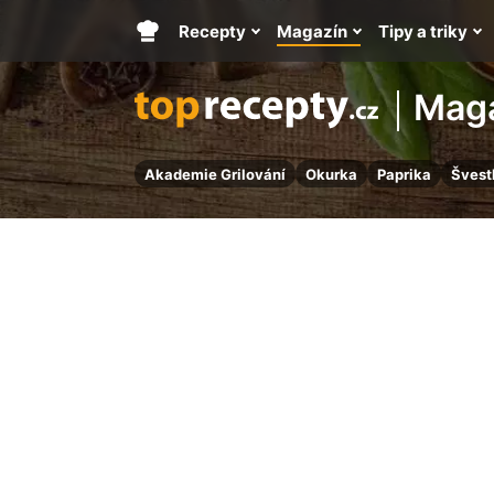
Recepty
Magazín
Tipy a triky
Hlavní
stránka
Mag
Akademie Grilování
Okurka
Paprika
Švest