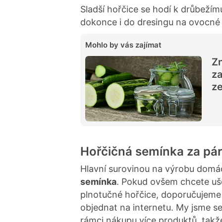
Sladší hořčice se hodí k drůbeží
dokonce i do dresingu na ovocné 
Mohlo by vás zajímat
Zn
za
ze
Hořčičná semínka za pá
Hlavní surovinou na výrobu domá
semínka
. Pokud ovšem chcete uše
plnotučné hořčice, doporučujeme
objednat na internetu. My jsme s
rámci nákupu více produktů, takže