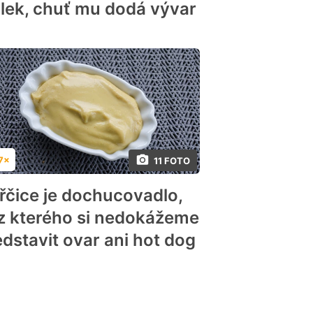
blek, chuť mu dodá vývar
7×
11 FOTO
dnocení
řčice je dochucovadlo,
z kterého si nedokážeme
edstavit ovar ani hot dog