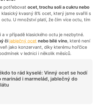
e potřebovat
ocet, trochu soli a cukru nebo
i klasický kvasný 8% ocet, který jsme svařili s
 octu. U množství platí, že čím více octu, tím
 a v případě klasického octu je nezbytné.
ný či
jablečný ocet
nebo bílé víno
, které není
oveň jako konzervant, díky kterému hořčice
podmínek v lednici i několik měsíců.
kdo to rád kyselé: Vinný ocet se hodí
 marinád i marmelád, jablečný do
látu