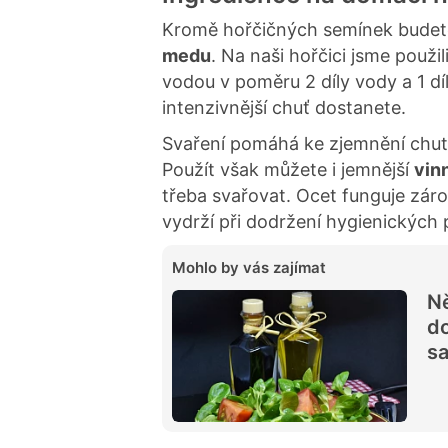
Kromě hořčičných semínek budet
medu
. Na naši hořčici jsme použil
vodou v poměru 2 díly vody a 1 díl
intenzivnější chuť dostanete.
Svaření pomáhá ke zjemnění chuti
Použít však můžete i jemnější
vin
třeba svařovat. Ocet funguje zár
vydrží při dodržení hygienických 
Mohlo by vás zajímat
Ně
do
sa