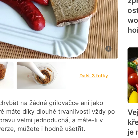
zp
os
wo
ho
Další 3 fotky
hybět na žádné grilovačce ani jako
ré máte díky dlouhé trvanlivosti vždy po
Ve
ípravu velmi jednoduchá, a máte-li v
kř
verze, můžete i hodně ušetřit.
je