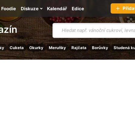
Přida
Foodie
Diskuze
Kalendář
Edice
Vyhledávání
azín
ky
Cuketa
Okurky
Meruňky
Rajčata
Borůvky
Studená k