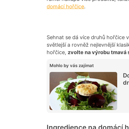
domácí hořčice
.
Sehnat se dá více druhů hořčice v
světlejší a rovněž nejlevnější klasi
hořčice,
zvolte na výrobu tmavá
Mohlo by vás zajímat
Do
d
Ingredience na domácí h