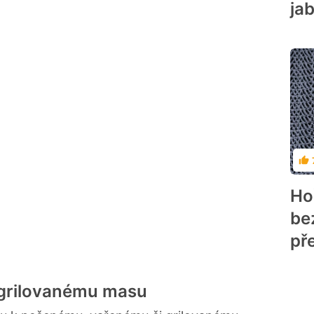
ja
Ho
Ho
be
př
 grilovanému masu