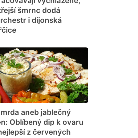
racovávají vychlazené,
třejší šmrnc dodá
rchestr i dijonská
řčice
jmrda aneb jablečný
en: Oblíbený dip k ovaru
 nejlepší z červených